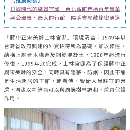
【推薦閱讀】
日據時代的總督官邸 台北賓館走過百年風華
蔣公最後、最大的行館 陽明書屋藏祕密通道
「蔣中正宋美齡士林官邸」環境清幽，1949年以
台灣省政府興建的外賓招待所為基礎，加以修建，
結構上融合木構造及鋼筋混凝土，1996年起進行
修復，1999年底完成。士林官邸為了保護蔣中正
與宋美齡的安全，同時具有隱蔽、防護，因此不論
是生活起居的正館，或者侍、警衛人員駐守的營
房，均漆以墨綠色可以與周邊樹林調和，兼具保護
作用。