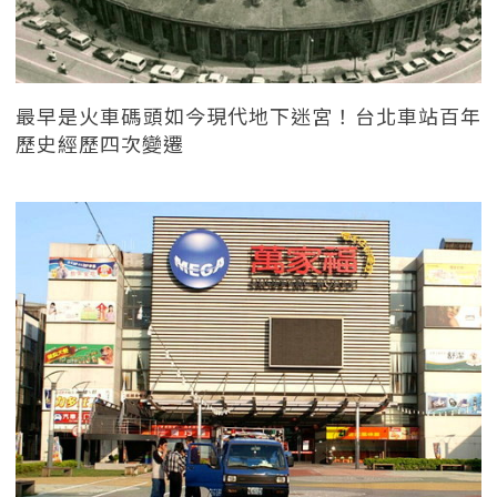
最早是火車碼頭如今現代地下迷宮！台北車站百年
歷史經歷四次變遷