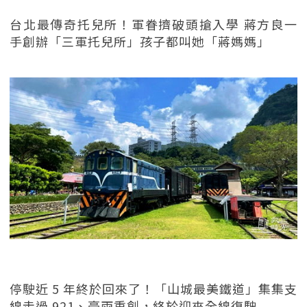
台北最傳奇托兒所！軍眷擠破頭搶入學 蔣方良一
手創辦「三軍托兒所」孩子都叫她「蔣媽媽」
停駛近 5 年終於回來了！「山城最美鐵道」集集支
線走過 921、豪雨重創，終於迎來全線復駛