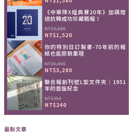
《中華隊X經典賽20年》加碼贈
送抗韓成功珍藏戰報！
NT$3,680
NT$1,520
你的特別日訂製書-70年前的報
紙也能原貌重現
NT$6,000
NT$3,280
聯合報創刊號L型文件夾｜1951
年的首版紀念
NT$350
NT$240
最新文章