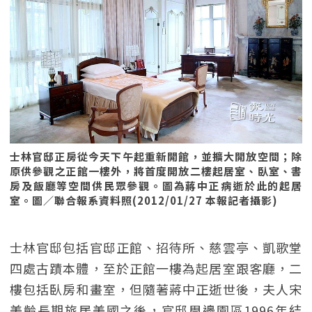
士林官邸正房從今天下午起重新開館，並擴大開放空間；除
原供參觀之正館一樓外，將首度開放二樓起居室、臥室、書
房及飯廳等空間供民眾參觀。圖為蔣中正病逝於此的起居
室。圖／聯合報系資料照(2012/01/27 本報記者攝影)
士林官邸包括官邸正館、招待所、慈雲亭、凱歌堂
四處古蹟本體，至於正館一樓為起居室跟客廳，二
樓包括臥房和畫室，但隨著蔣中正逝世後，夫人宋
美齡長期旅居美國之後，官邸周邊園區1996年結