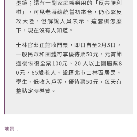
墨鏡；還有一副家庭娛樂用的「反共勝利
棋」，可見老蔣總統當初來台，仍心繫反
攻大陸，但解說人員表示，這套棋怎麼
下，現在沒有人知道。
士林官邸正館收門票，即日自至2月5日，
一般民眾和團體可享優待票50元，元宵節
過後恢復全票100元、20 人以上團體票8
0元，65歲老人、設籍北市士林區居民、
學生、低收入戶等，優待票50元，每天有
整點定時導覽。
地景
﹒