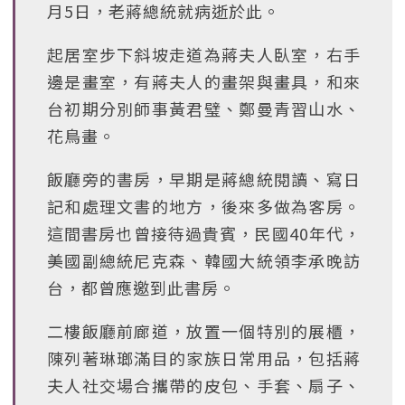
月5日，老蔣總統就病逝於此。
起居室步下斜坡走道為蔣夫人臥室，右手
邊是畫室，有蔣夫人的畫架與畫具，和來
台初期分別師事黃君璧、鄭曼青習山水、
花鳥畫。
飯廳旁的書房，早期是蔣總統閱讀、寫日
記和處理文書的地方，後來多做為客房。
這間書房也曾接待過貴賓，民國40年代，
美國副總統尼克森、韓國大統領李承晚訪
台，都曾應邀到此書房。
二樓飯廳前廊道，放置一個特別的展櫃，
陳列著琳瑯滿目的家族日常用品，包括蔣
夫人社交場合攜帶的皮包、手套、扇子、