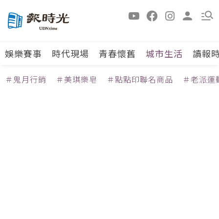
娛樂賽事
時代現場
青春懷舊
城市生活
讀報
＃鬼月行銷
＃美琪樂皂
＃點點印聯名商品
＃老派運