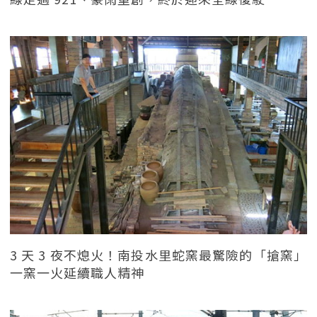
3 天 3 夜不熄火！南投水里蛇窯最驚險的「搶窯」
一窯一火延續職人精神