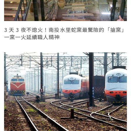
3 天 3 夜不熄火！南投水里蛇窯最驚險的「搶窯」
一窯一火延續職人精神