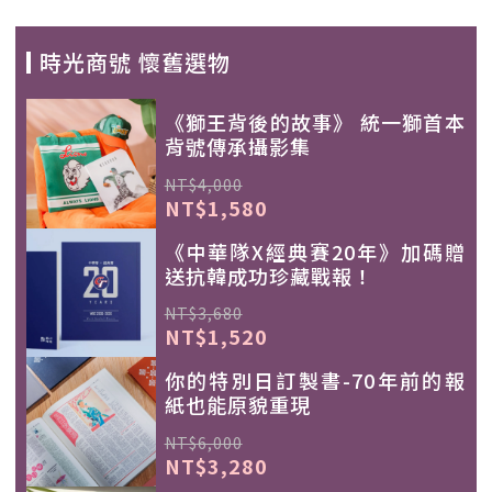
時光商號 懷舊選物
《獅王背後的故事》 統一獅首本
背號傳承攝影集
NT$4,000
NT$1,580
《中華隊X經典賽20年》加碼贈
送抗韓成功珍藏戰報！
NT$3,680
NT$1,520
你的特別日訂製書-70年前的報
紙也能原貌重現
NT$6,000
NT$3,280