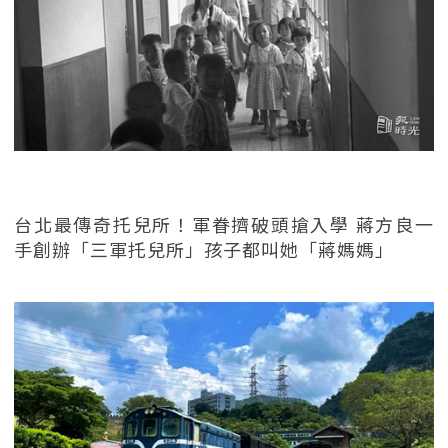
台北最傳奇托兒所！軍眷擠破頭搶入學 蔣方良一
手創辦「三軍托兒所」孩子都叫她「蔣媽媽」