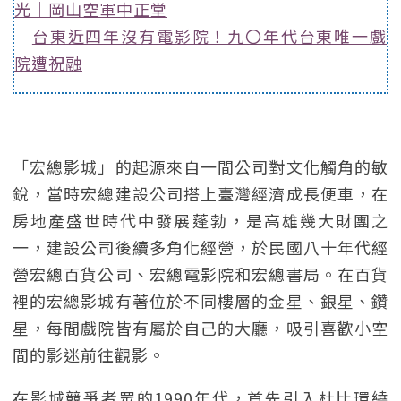
光｜岡山空軍中正堂
台東近四年沒有電影院！九〇年代台東唯一戲
院遭祝融
「宏總影城」的起源來自一間公司對文化觸角的敏
銳，當時宏總建設公司搭上臺灣經濟成長便車，在
房地產盛世時代中發展蓬勃，是高雄幾大財團之
一，建設公司後續多角化經營，於民國八十年代經
營宏總百貨公司、宏總電影院和宏總書局。在百貨
裡的宏總影城有著位於不同樓層的金星、銀星、鑽
星，每間戲院皆有屬於自己的大廳，吸引喜歡小空
間的影迷前往觀影。
在影城競爭者眾的1990年代，首先引入杜比環繞