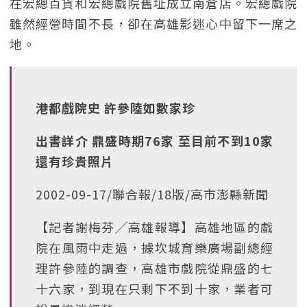
在宏總百貨和宏總戲院舊址成立南倉店。宏總戲院
雖然經營時間不長，卻在高雄影迷心中留下一席之
地。
港都戲院史 許參陸如數家珍
出書詳介 鼎盛時期76家 至目前不到10家
還有珍貴照片
2002-09-17/聯合報/18版/高市澎縣新聞
【記者謝梅芬╱高雄報導】高雄地區的戲
院在風雨中走過，據坎城育樂廣場副總經
理許參陸的調查，高雄市戲院從鼎盛的七
十六家，到現在只剩下不到十家，業者可