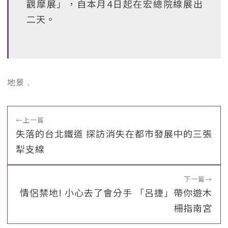
觀摩展」，自本月4日起在宏總院線展出
二天。
地景
﹒
←
上一篇
失落的台北鐵道 探訪消失在都市發展中的三張
犁支線
下一篇
→
情侶禁地! 小心去了會分手 「呂捷」帶你遊木
柵指南宮