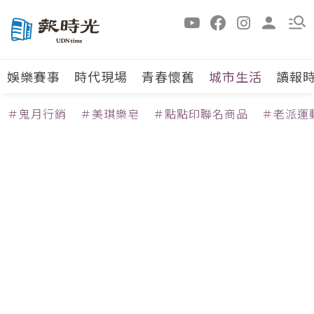
娛樂賽事
時代現場
青春懷舊
城市生活
讀報
＃鬼月行銷
＃美琪樂皂
＃點點印聯名商品
＃老派運