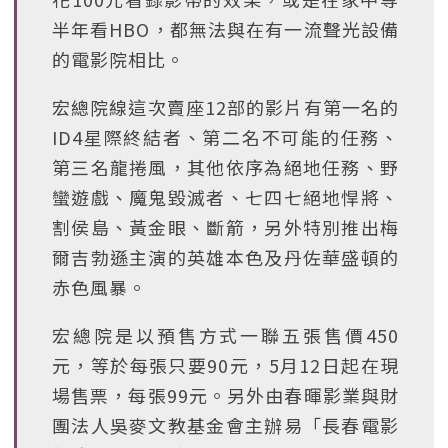
半年看HBO，都無法與在有一流聲光設備
的電影院相比。
宏總院線這次賣座12部的影片有第一名的
ID4星際終結者、第二名不可能的任務、
第三名龍捲風，其他依序為絕地任務、野
蠻遊戲、魔鬼毀滅者、七四七絕地悍將、
割侯島、黃金眼、斷箭，另外特別推出梅
爾吉勃遜主演的英雄本色及丹佐華盛頓的
赤色風暴。
宏總院是以預售方式一聯五張售價450
元，等於每張只要90元，5月12日起在現
場售票，每張99元。另外由春暉影業與財
團法人吳麥文教基金會主辦易「長春電影