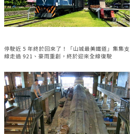
停駛近 5 年終於回來了！「山城最美鐵道」集集支
線走過 921、豪雨重創，終於迎來全線復駛