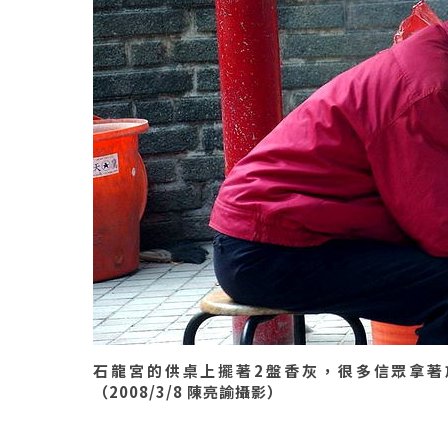
石龍宮的供桌上擺著2盤香灰，很多信眾拿著
（2008/3/8 陳亮諭攝影）