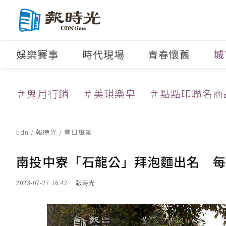
娛樂賽事
時代現場
青春懷舊
城
＃鬼月行銷
＃美琪樂皂
＃點點印聯名商
udn
/
報時光
/
昔日風景
南投中寮「石龍公」拜泡麵出名 每
2023-07-27 16:42
報時光