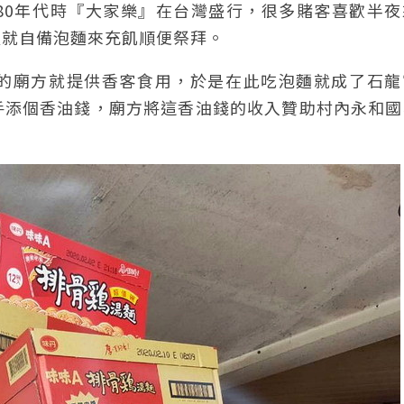
80年代時『大家樂』在台灣盛行，很多賭客喜歡半夜
以就自備泡麵來充飢順便祭拜。
的廟方就提供香客食用，於是在此吃泡麵就成了石龍
手添個香油錢，廟方將這香油錢的收入贊助村內永和國