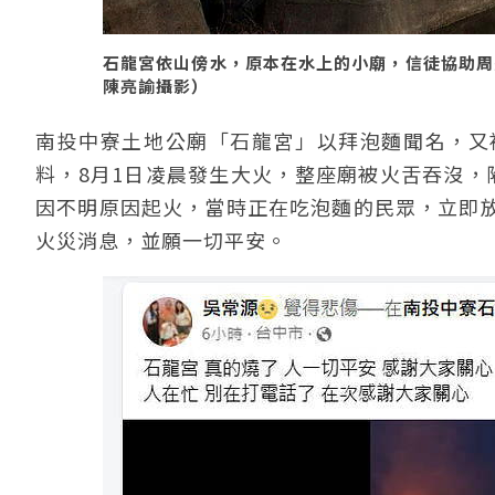
石龍宮依山傍水，原本在水上的小廟，信徒協助周遭
陳亮諭攝影）
南投中寮土地公廟「石龍宮」以拜泡麵聞名，又
料，8月1日凌晨發生大火，整座廟被火舌吞沒，
因不明原因起火，當時正在吃泡麵的民眾，立即
火災消息，並願一切平安。