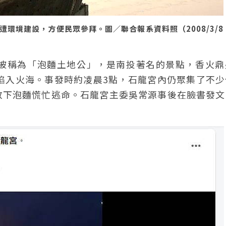
環境建設，方便民眾參拜。圖／聯合報系資料照（2008/3/8
被稱為「泡麵土地公」，是南投著名的景點，香火鼎
陷入火海。事發時約凌晨3點，石龍宮內仍聚集了不少
放下泡麵慌忙逃命。石龍宮主委吳常源事後在臉書發文