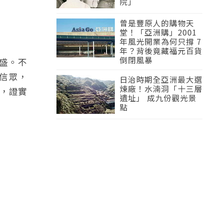
院」
曾是豐原人的購物天
堂！「亞洲購」2001
年風光開業為何只撐 7
年？背後竟藏福元百貨
倒閉風暴
盛。不
信眾，
日治時期全亞洲最大選
煉廠！水湳洞「十三層
，證實
遺址」 成九份觀光景
點