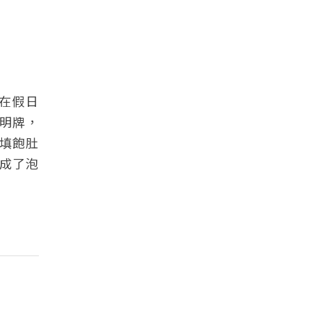
在假日
得明牌，
填飽肚
成了泡