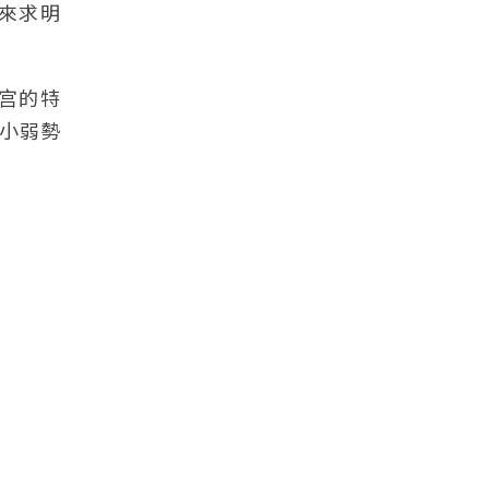
來求明
宫的特
小弱勢