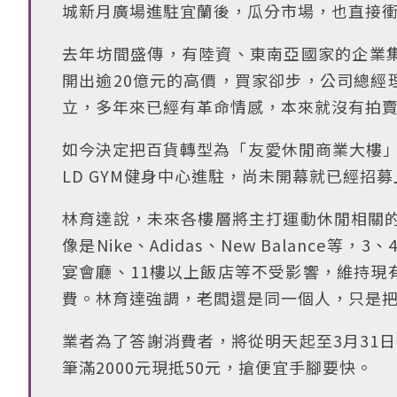
城新月廣場進駐宜蘭後，瓜分市場，也直接
去年坊間盛傳，有陸資、東南亞國家的企業
開出逾20億元的高價，買家卻步，公司總經
立，多年來已經有革命情感，本來就沒有拍賣
如今決定把百貨轉型為「友愛休閒商業大樓」
LD GYM健身中心進駐，尚未開幕就已經招
林育達說，未來各樓層將主打運動休閒相關的
像是Nike、Adidas、New Balanc
宴會廳、11樓以上飯店等不受影響，維持現
費。林育達強調，老闆還是同一個人，只是
業者為了答謝消費者，將從明天起至3月31
筆滿2000元現抵50元，搶便宜手腳要快。