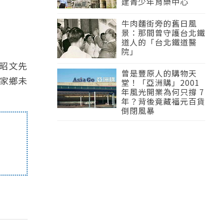
建青少年育樂中心
牛肉麵街旁的舊日風
景：那間曾守護台北鐵
道人的「台北鐵道醫
院」
林昭文先
曾是豐原人的購物天
家鄉未
堂！「亞洲購」2001
年風光開業為何只撐 7
年？背後竟藏福元百貨
倒閉風暴