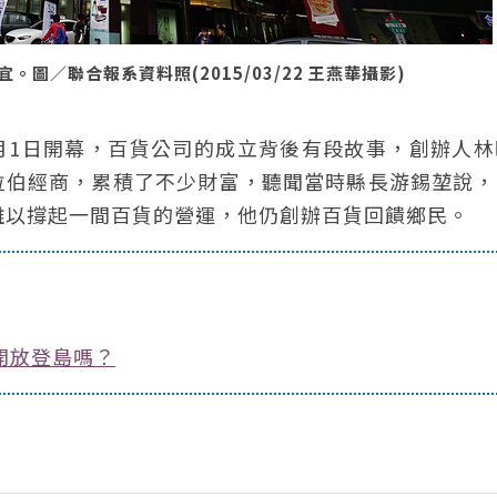
／聯合報系資料照(2015/03/22 王燕華攝影)
1月1日開幕，百貨公司的成立背後有段故事，創辦人
拉伯經商，累積了不少財富，聽聞當時縣長游錫堃說，
難以撐起一間百貨的營運，他仍創辦百貨回饋鄉民。
開放登島嗎？