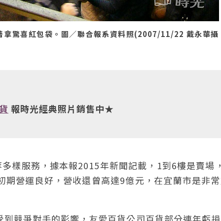
喜紅包袋。圖／聯合報系資料照(2007/11/22 戴永華攝
貨
報時光經典照片銷售中★
樣服務，據本報2015年新聞記載，1到6樓是賣場
。初期營運良好，營收還曾高達9億元，在宜蘭市是非
，受到競爭對手的影響，友愛百貨公司百貨部分連年虧