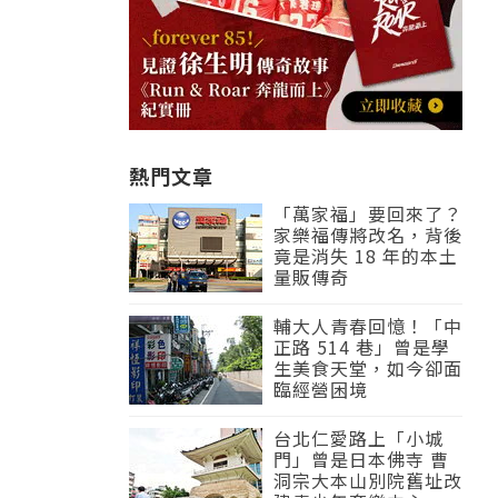
熱門文章
「萬家福」要回來了？
家樂福傳將改名，背後
竟是消失 18 年的本土
量販傳奇
輔大人青春回憶！「中
正路 514 巷」曾是學
生美食天堂，如今卻面
臨經營困境
台北仁愛路上「小城
門」曾是日本佛寺 曹
洞宗大本山別院舊址改