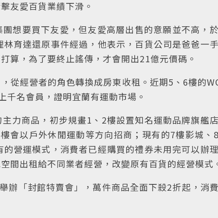
衝擊友愛百貨業績下滑。
集團想要買下友愛，但友愛高層出售的意願並不高，
理林育達還原事件經過，他表示，百貨公司是爸爸一
打算，為了要終止謠傳，才會開出21億元價碼。
，從經營者的角色轉換成房東收租。近期5、6樓的W
募上千名會員，證明宜蘭有運動市場。
主力商品，初步規畫1、2樓設置知名運動品牌旗艦
e等，3、4樓會以戶外休閒運動等方向招商；現有的7樓影城、
有的營運模式，消費者已經購買的禮券未用完可以辦
把空間出租給不同業者經營，改變原有百貨的經營模式
日舉辦「封館特賣會」，萬件商品全面下殺2折起，消