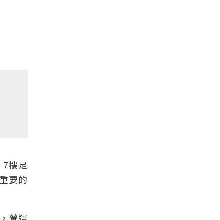
，7樓是
常重要的
損，營運