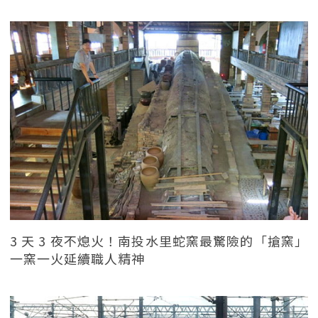
3 天 3 夜不熄火！南投水里蛇窯最驚險的「搶窯」
一窯一火延續職人精神