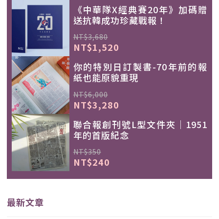
《中華隊X經典賽20年》加碼贈
送抗韓成功珍藏戰報！
NT$3,680
NT$1,520
你的特別日訂製書-70年前的報
紙也能原貌重現
NT$6,000
NT$3,280
聯合報創刊號L型文件夾｜1951
年的首版紀念
NT$350
NT$240
最新文章