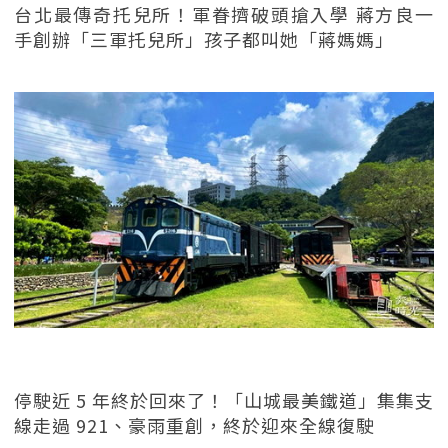
台北最傳奇托兒所！軍眷擠破頭搶入學 蔣方良一
手創辦「三軍托兒所」孩子都叫她「蔣媽媽」
停駛近 5 年終於回來了！「山城最美鐵道」集集支
線走過 921、豪雨重創，終於迎來全線復駛