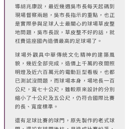
導胡兆康說，最近幾週吳市長每天起碼到
現場督察兩趟，吳市長指示的重點，也正
是實際參與足球人士最關心的球場草皮整
地問題，吳市長說，草皮整不好的話，就
枉費這座國內造價最高的足球場了。
球場外觀具中華傳統文化精神的建築風
貌，幾近全部完成，造價上千萬的夜間照
明燈及近六百萬元的電動巨型看板，也都
已測試沒問題，而球場本身，場地長一百
公尺，寬七十公尺，雖較原來設計的分別
縮小了十公尺及五公尺，仍符合國際比賽
的長、寬度標準。
還有足球比賽的球門，原先製作的老式球
門，還設有球門後柱，易造成比賽紛爭，