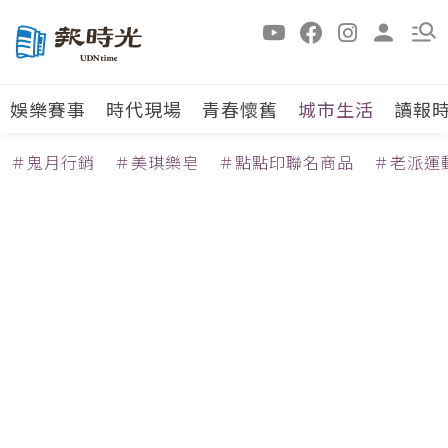
娛樂賽事
時代現場
青春懷舊
城市生活
讀報
＃鬼月行銷
＃美琪樂皂
＃點點印聯名商品
＃老派運