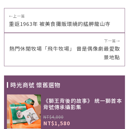
←
上一篇
重返1963年 被美食攤販環繞的艋舺龍山寺
下一篇
→
熱門休閒牧場「飛牛牧場」 曾是偶像劇最愛取
景地點
時光商號 懷舊選物
《獅王背後的故事》 統一獅首本
背號傳承攝影集
NT$4,000
NT$1,580