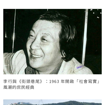
李行與《街頭巷尾》：1963 年開啟「社會寫實」
風潮的庶民經典