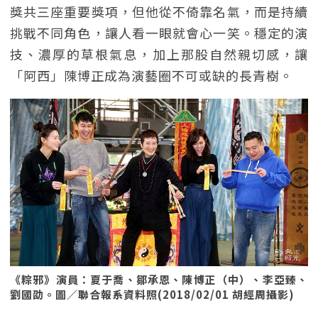
獎共三座重要獎項，但他從不倚靠名氣，而是持續
挑戰不同角色，讓人看一眼就會心一笑。穩定的演
技、濃厚的草根氣息，加上那股自然親切感，讓
「阿西」陳博正成為演藝圈不可或缺的長青樹。
《粽邪》演員：夏于喬、鄒承恩、陳博正（中）、李亞臻、
劉國劭。圖／聯合報系資料照(2018/02/01 胡經周攝影)