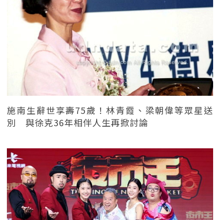
施南生辭世享壽75歲！林青霞、梁朝偉等眾星送
別 與徐克36年相伴人生再掀討論