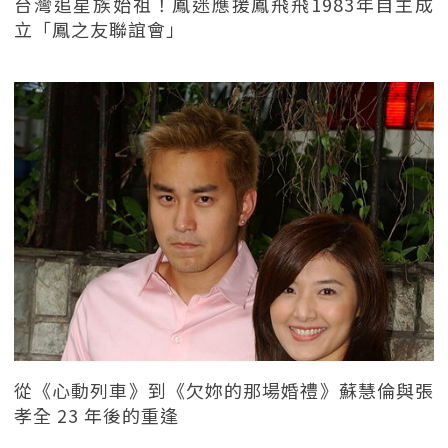
台灣追星族始祖！鳳迷應援鳳飛飛1983年自主成
立「鳳之友聯誼會」
從《心動列車》到《欠妳的那場婚禮》蘇慧倫與張
孝全 23 年後的重逢