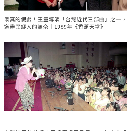
最真的假戲！王童導演「台灣近代三部曲」之一，
道盡異鄉人的無奈｜1989年《香蕉天堂》