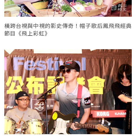
橫跨台視與中視的影史傳奇！帽子歌后鳳飛飛經典
節目《飛上彩虹》