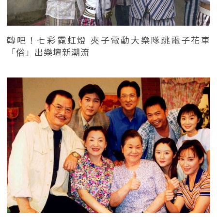
轉吧！七彩霓虹燈 夾子電動大樂隊跳電子花車
「俗」出樂壇新潮流