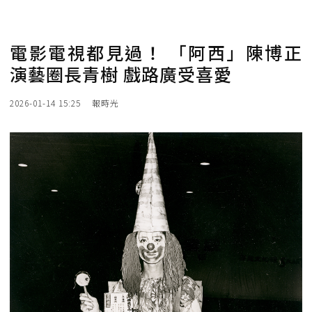
電影電視都見過！ 「阿西」陳博正
演藝圈長青樹 戲路廣受喜愛
2026-01-14 15:25
報時光