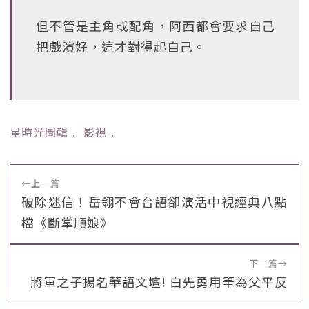
但不管是主角或配角，阿西都會要求自己
把戲演好，這才對得起自己。
星時光圖輯
﹒
影視
﹒
←
上一篇
破除迷信！岳翎不會台語卻演活中視經典八點
檔《斷掌順娘》
下一篇
→
將軍之子揚名華語文壇! 白先勇用筆為父平反