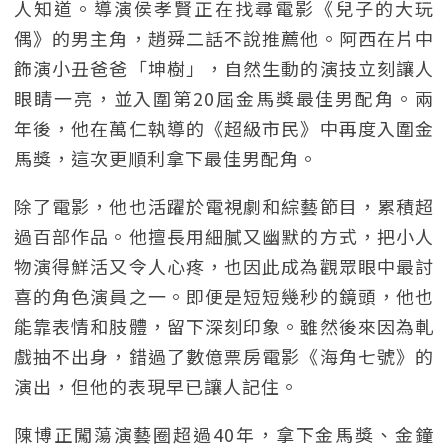
人知道。導演侯孝賢正在找尋電影《兒子的大玩
偶》的男主角，趙舜二話不說推薦他。阿西在片中
飾演小丑爸爸「坤樹」，自然生動的演技立刻讓人
眼睛一亮，並入圍第20屆金馬獎最佳男配角。兩
年後，他在萬仁執導的《超級市民》中再度入圍金
馬獎，這次更順利拿下最佳男配角。
除了電影，他也活躍於電視劇和綜藝節目，累積超
過百部作品。他擅長用細膩又幽默的方式，把小人
物演得鮮活又令人心疼，也因此成為觀眾眼中最討
喜的角色演員之一。即便是短短幾秒的鏡頭，他也
能靠表情和肢體，留下深刻印象。雖然後來因為軋
戲抽不出身，錯過了數億票房電影《海角七號》的
演出，但他的表現早已讓人記住。
陳博正闖蕩演藝圈超過40年，拿下金馬獎、金鐘