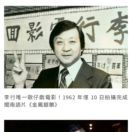
李行唯一歌仔戲電影！1962 年僅 10 日拍攝完成
閩南語片《金鳳銀鵝》