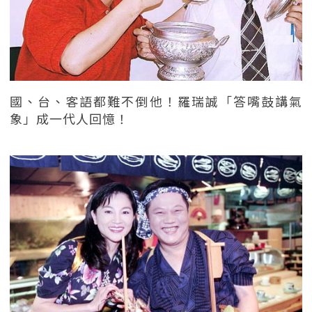
國、台、客語都難不倒他！羅瑞誠「答嘴鼓講氣
象」成一代人回憶！