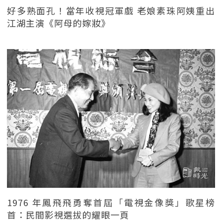
好多熟面孔！當年收視冠軍戲 老娘素珠阿姨重出
江湖主演《阿母的嫁妝》
1976 年鳳飛飛勇奪首屆「電視金像獎」歌星榜
首：民間影視選拔的耀眼一頁