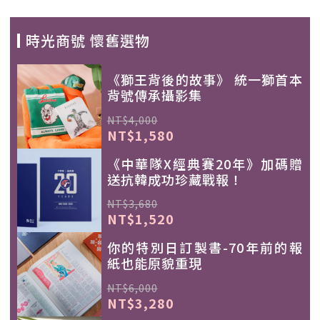
時光商號 懷舊選物
《獅王背後的故事》 統一獅首本
背號傳承攝影集
NT$4,000
NT$1,580
《中華隊X經典賽20年》加碼贈
送抗韓成功珍藏戰報！
NT$3,680
NT$1,520
你的特別日訂製書-70年前的報
紙也能原貌重現
NT$6,000
NT$3,280