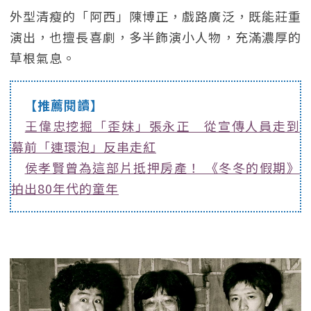
外型清瘦的「阿西」陳博正，戲路廣泛，既能莊重
演出，也擅長喜劇，多半飾演小人物，充滿濃厚的
草根氣息。
【推薦閱讀】
王偉忠挖掘「歪妹」張永正 從宣傳人員走到
幕前「連環泡」反串走紅
侯孝賢曾為這部片抵押房產！ 《冬冬的假期》
拍出80年代的童年