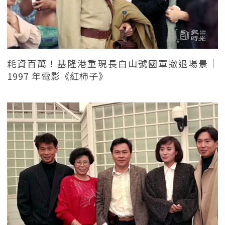
耗資百萬！基隆港重現長白山號國軍撤退場景｜
1997 年電影《紅柿子》