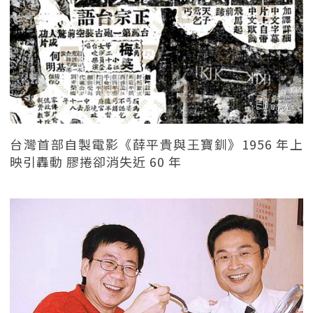
台灣首部自製電影《薛平貴與王寶釧》1956 年上
映引轟動 膠捲卻消失近 60 年