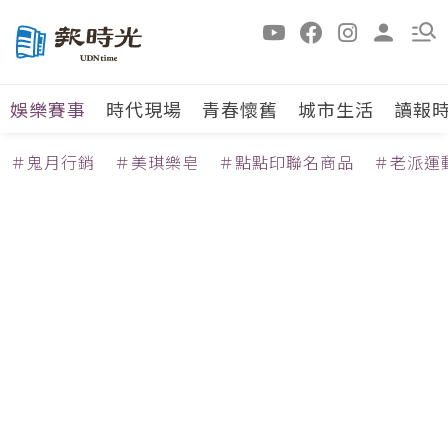
娛樂賽事
時代現場
青春懷舊
城市生活
讀報
＃鬼月行銷
＃美琪樂皂
＃點點印聯名商品
＃老派運