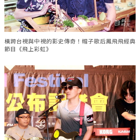
橫跨台視與中視的影史傳奇！帽子歌后鳳飛飛經典
節目《飛上彩虹》