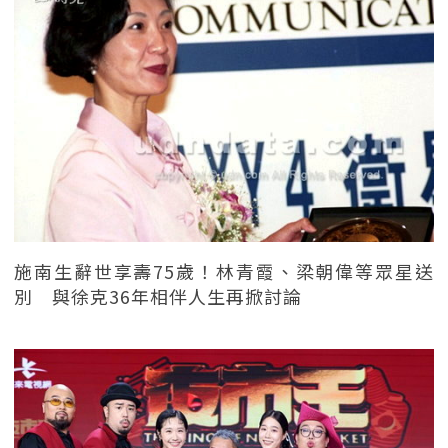
施南生辭世享壽75歲！林青霞、梁朝偉等眾星送
別 與徐克36年相伴人生再掀討論