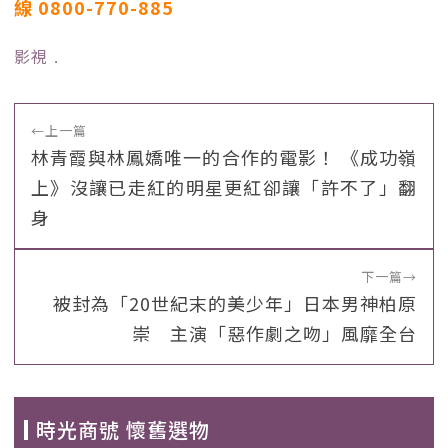
線 0800-770-885
影視
﹒
←
上一篇
林青霞與林鳳嬌唯一的合作的電影！ 《成功嶺
上》沒讓已走紅的明星更紅卻讓「許不了」翻
身
下一篇
→
被封為「20世紀末的美少年」日本男神柏原
崇 主演「惡作劇之吻」風靡全台
時光商號 懷舊選物