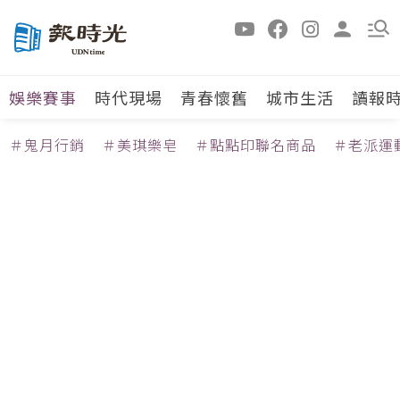
娛樂賽事
時代現場
青春懷舊
城市生活
讀報
＃鬼月行銷
＃美琪樂皂
＃點點印聯名商品
＃老派運