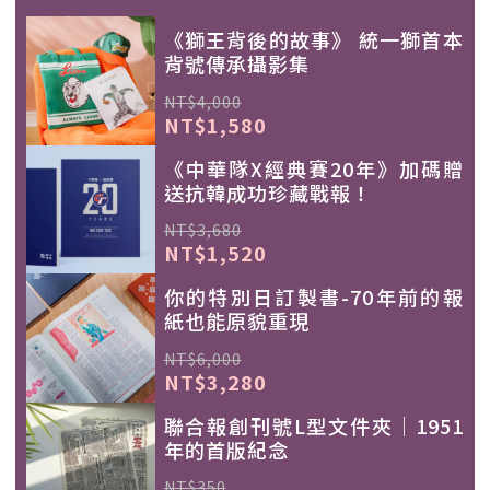
《獅王背後的故事》 統一獅首本
背號傳承攝影集
NT$4,000
NT$1,580
《中華隊X經典賽20年》加碼贈
送抗韓成功珍藏戰報！
NT$3,680
NT$1,520
你的特別日訂製書-70年前的報
紙也能原貌重現
NT$6,000
NT$3,280
聯合報創刊號L型文件夾｜1951
年的首版紀念
NT$350