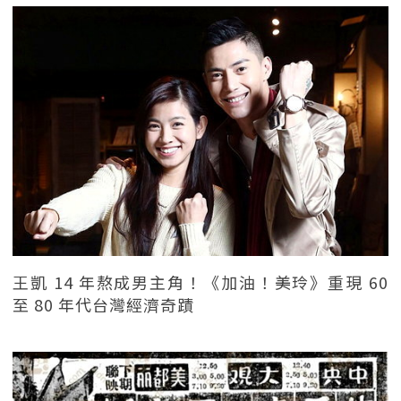
王凱 14 年熬成男主角！《加油！美玲》重現 60
至 80 年代台灣經濟奇蹟