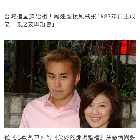
台灣追星族始祖！鳳迷應援鳳飛飛1983年自主成
立「鳳之友聯誼會」
從《心動列車》到《欠妳的那場婚禮》蘇慧倫與張