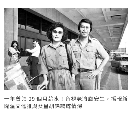
一年曾領 29 個月薪水！台視老將顧安生，播報新
聞溫文儒雅與女星胡錦鶼鰈情深