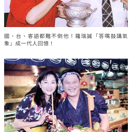
國、台、客語都難不倒他！羅瑞誠「答嘴鼓講氣
象」成一代人回憶！