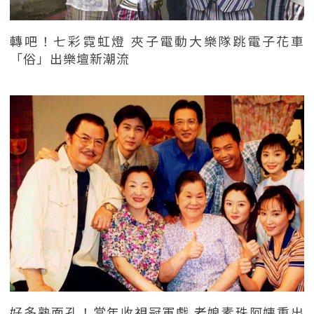
轉吧！七彩霓虹燈 夾子電動大樂隊跳電子花車
「俗」出樂壇新潮流
好多熟面孔！當年收視冠軍戲 老娘素珠阿姨重出