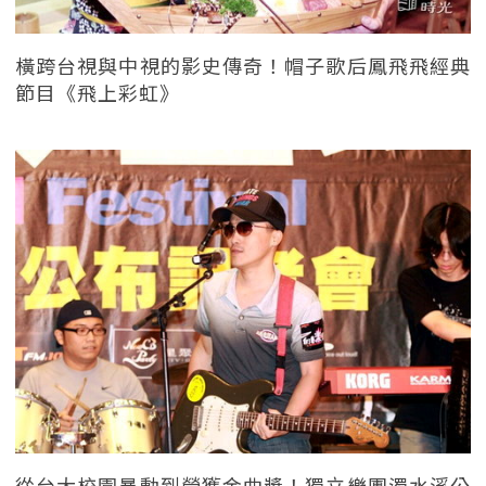
橫跨台視與中視的影史傳奇！帽子歌后鳳飛飛經典
節目《飛上彩虹》
從台大校園暴動到榮獲金曲獎！獨立樂團濁水溪公