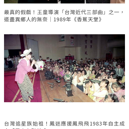
最真的假戲！王童導演「台灣近代三部曲」之一，
道盡異鄉人的無奈｜1989年《香蕉天堂》
台灣追星族始祖！鳳迷應援鳳飛飛1983年自主成