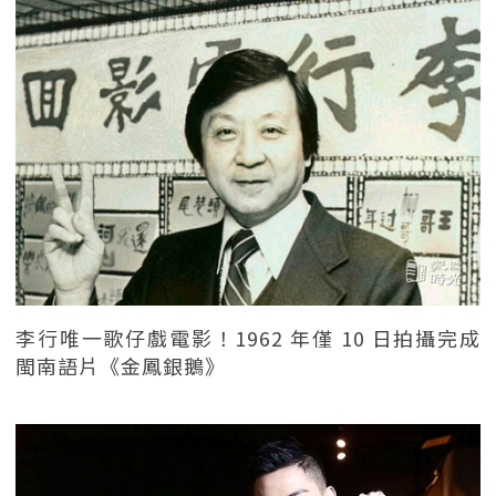
李行唯一歌仔戲電影！1962 年僅 10 日拍攝完成
閩南語片《金鳳銀鵝》