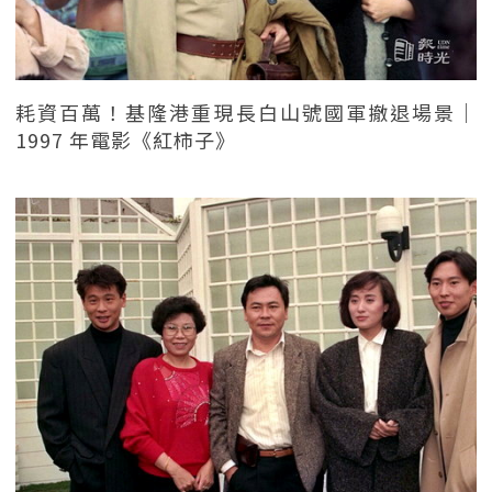
耗資百萬！基隆港重現長白山號國軍撤退場景｜
1997 年電影《紅柿子》