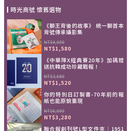
時光商號 懷舊選物
《獅王背後的故事》 統一獅首本
背號傳承攝影集
NT$4,000
NT$1,580
《中華隊X經典賽20年》加碼贈
送抗韓成功珍藏戰報！
NT$3,680
NT$1,520
你的特別日訂製書-70年前的報
紙也能原貌重現
NT$6,000
NT$3,280
聯合報創刊號L型文件夾｜1951