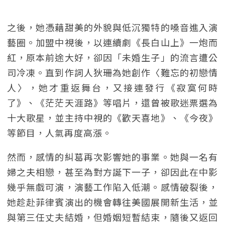
之後，她憑藉甜美的外貌與低沉獨特的嗓音進入演
藝圈。加盟中視後，以連續劇《長白山上》一炮而
紅，原本前途大好，卻因「未婚生子」的流言遭公
司冷凍。直到作詞人狄珊為她創作〈難忘的初戀情
人〉，她才重返舞台，又接連發行《寂寞何時
了》、《茫茫天涯路》等唱片，還曾被歌迷票選為
十大歌星，並主持中視的《歡天喜地》、《今夜》
等節目，人氣再度高漲。
然而，感情的糾葛再次影響她的事業。她與一名有
婦之夫相戀，甚至為對方誕下一子，卻因此在中影
幾乎無戲可演，演藝工作陷入低潮。感情破裂後，
她趁赴菲律賓演出的機會轉往美國展開新生活，並
與第三任丈夫結婚，但婚姻短暫結束，隨後又返回