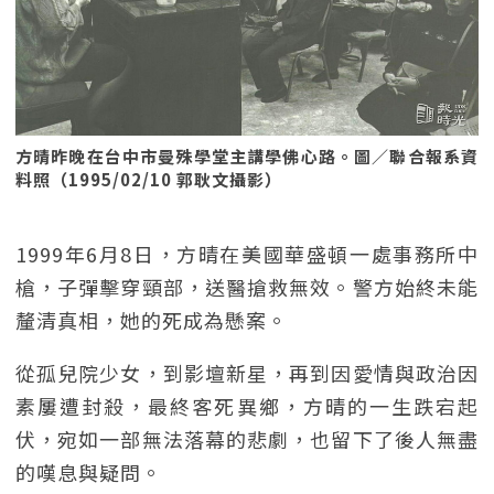
方晴昨晚在台中市曼殊學堂主講學佛心路。圖／聯合報系資
料照（1995/02/10 郭耿文攝影）
1999年6月8日，方晴在美國華盛頓一處事務所中
槍，子彈擊穿頸部，送醫搶救無效。警方始終未能
釐清真相，她的死成為懸案。
從孤兒院少女，到影壇新星，再到因愛情與政治因
素屢遭封殺，最終客死異鄉，方晴的一生跌宕起
伏，宛如一部無法落幕的悲劇，也留下了後人無盡
的嘆息與疑問。