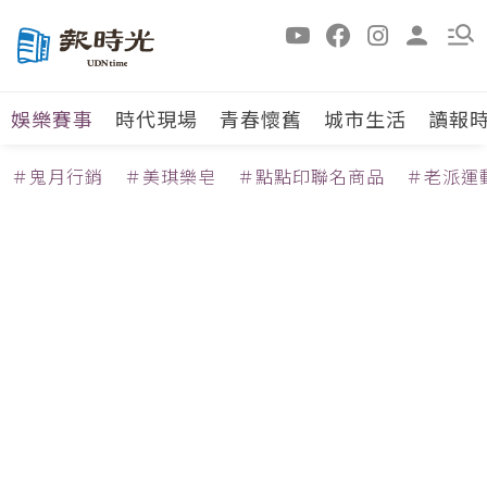
娛樂賽事
時代現場
青春懷舊
城市生活
讀報
＃鬼月行銷
＃美琪樂皂
＃點點印聯名商品
＃老派運