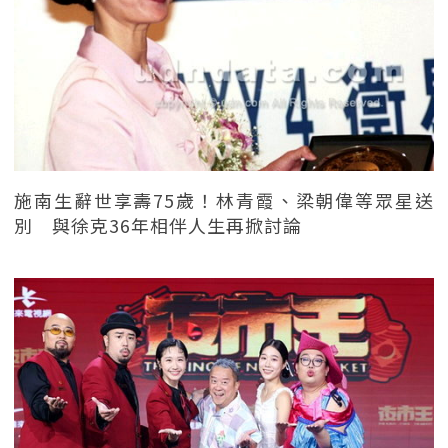
施南生辭世享壽75歲！林青霞、梁朝偉等眾星送
別 與徐克36年相伴人生再掀討論