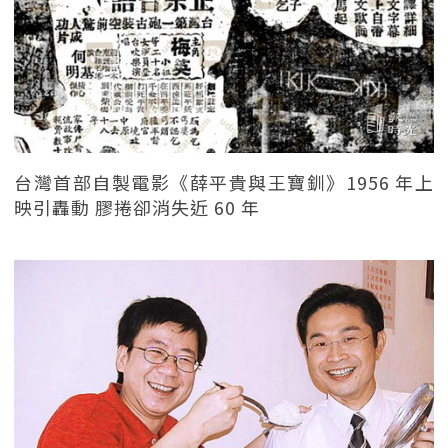
台灣首部自製電影《薛平貴與王寶釧》1956 年上
映引轟動 膠捲卻消失近 60 年