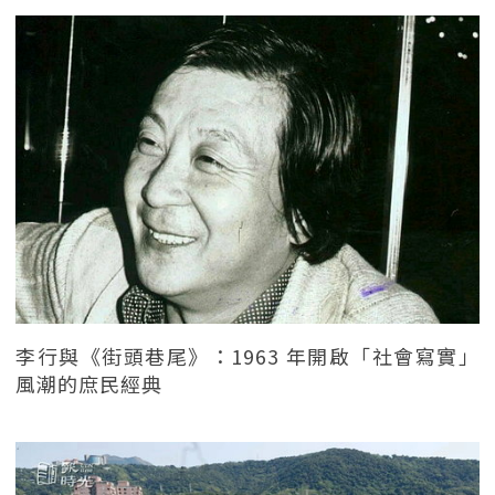
李行與《街頭巷尾》：1963 年開啟「社會寫實」
風潮的庶民經典