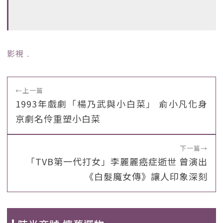
影視
﹒
←
上一篇
1993年戲劇「楊乃武與小白菜」 俞小凡化身
京劇名伶重塑小白菜
下一篇
→
「TVB第一代打女」李麗麗癌症逝世 曾演出
《白髮魔女傳》讓人印象深刻