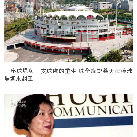
一座球場與一支球隊的重生 味全龍認養天母棒球
場迎來封王