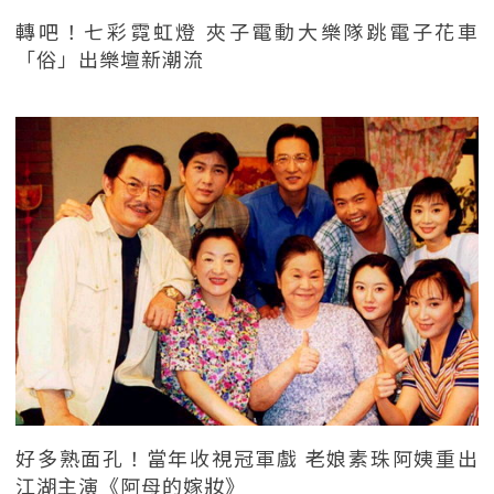
轉吧！七彩霓虹燈 夾子電動大樂隊跳電子花車
「俗」出樂壇新潮流
好多熟面孔！當年收視冠軍戲 老娘素珠阿姨重出
江湖主演《阿母的嫁妝》