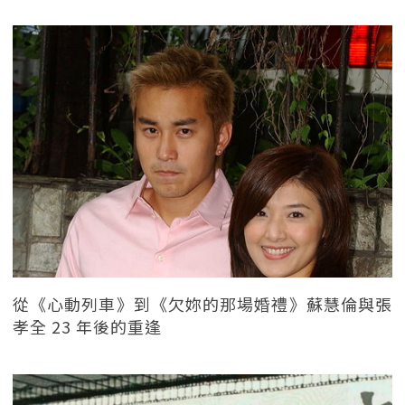
從《心動列車》到《欠妳的那場婚禮》蘇慧倫與張
孝全 23 年後的重逢