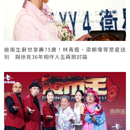
施南生辭世享壽75歲！林青霞、梁朝偉等眾星送
別 與徐克36年相伴人生再掀討論