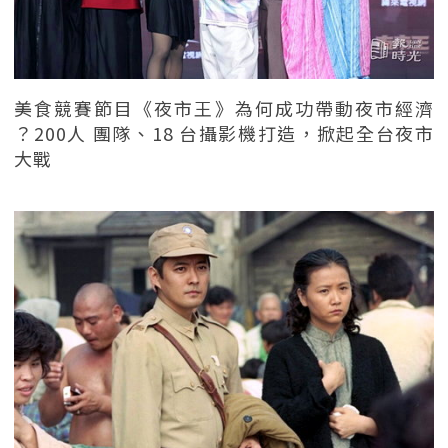
美食競賽節目《夜市王》為何成功帶動夜市經濟
？200人 團隊、18 台攝影機打造，掀起全台夜市
大戰