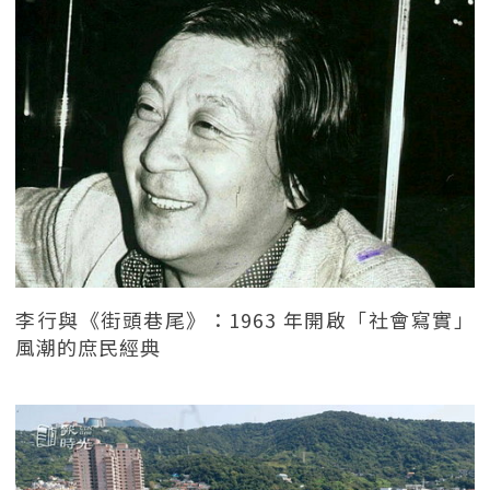
李行與《街頭巷尾》：1963 年開啟「社會寫實」
風潮的庶民經典