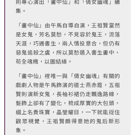
則專心演出「畫中仙」和「倩女幽魂」續
集。
「畫中仙」由午馬自導自演，王祖賢當然
是女鬼，芳名莫愁，不見容於鬼王，流落
天涯，巧遇書生，兩人情投意合，但仍有
惡鬼追殺之虞，所以莫愁遁入書生畫中，
苟全魂魄，以圖結緣。
「畫中仙」裡唯一與「倩女幽魂」有關的
戲劇人物是午馬飾演的道士燕赤霞，五祖
賢則演新女鬼，長袖衫裙仍走飄逸路線，
髮飾上卻有了變化，梳成厚實的大包頭，
綴上名貴珠寶，晶瑩耀目，一下就能捉住
觀眾視覺，王祖賢頗得意她的鬼后新形
象。