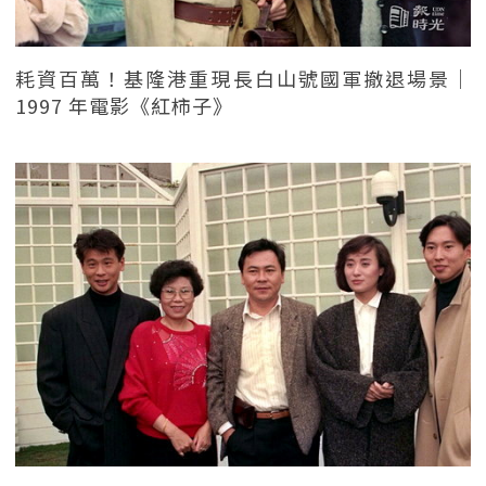
耗資百萬！基隆港重現長白山號國軍撤退場景｜
1997 年電影《紅柿子》