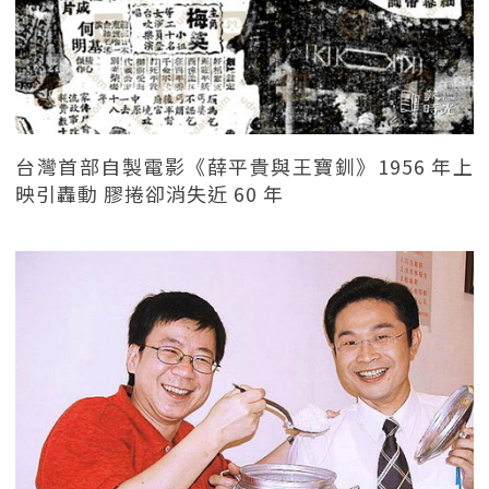
台灣首部自製電影《薛平貴與王寶釧》1956 年上
映引轟動 膠捲卻消失近 60 年