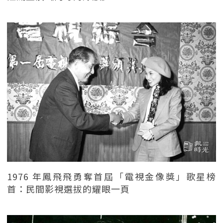
1976 年鳳飛飛勇奪首屆「電視金像獎」歌星榜
首：民間影視選拔的耀眼一頁