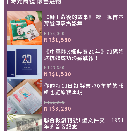
時光商號 懷舊選物
《獅王背後的故事》 統一獅首本
背號傳承攝影集
NT$4,000
NT$1,580
《中華隊X經典賽20年》加碼贈
送抗韓成功珍藏戰報！
NT$3,680
NT$1,520
你的特別日訂製書-70年前的報
紙也能原貌重現
NT$6,000
NT$3,280
聯合報創刊號L型文件夾｜1951
年的首版紀念