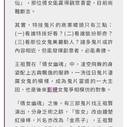
仙」，那位倩女能贏得觀眾喜愛，目前尚
難斷言。
其實，特技鬼片的商業噱頭只有三點：
(一)看誰特技好看？(二)看誰裝扮新奇？
(三)看那位女鬼美麗動人？諸多鬼片或許
內容相近，但能發揮創意者，必能奏捷。
王祖賢在「倩女幽魂」中，凌空飛舞的身
姿配上古典飄逸的服飾，一洗往日鬼片淒
厲女鬼的模樣，成為鬼片當道的一大主
因，也是後來
影視
女鬼爭相模仿的對象。
「倩女幽魂」之後，有三部鬼片找王祖賢
演出，分身乏術之餘，「雪女」改由鍾楚
紅接棒，片名亦改為「金燕子」，王祖賢