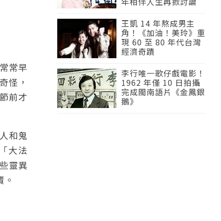
年相伴人生再掀討論
王凱 14 年熬成男主
角！《加油！美玲》重
現 60 至 80 年代台灣
經濟奇蹟
常常早
李行唯一歌仔戲電影！
奇怪，
1962 年僅 10 日拍攝
完成閩南語片《金鳳銀
誕節前才
鵝》
人和鬼
「大法
些靈異
賣。