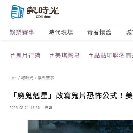
娛樂賽事
時代現場
青春懷舊
城
＃鬼月行銷
＃美琪樂皂
＃點點印聯名商
udn
/
報時光
/
娛樂賽事
「魔鬼剋星」改寫鬼片恐怖公式！美
2025-08-21 13:36
棲崗