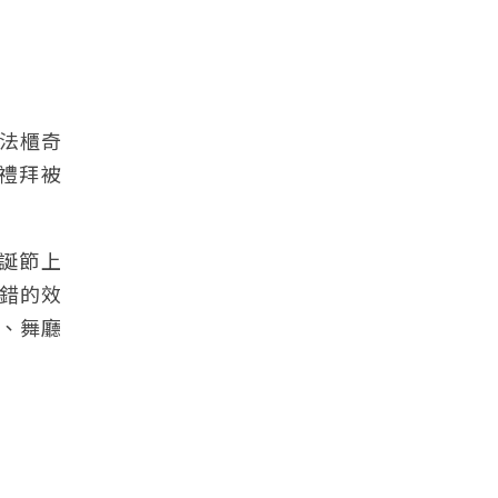
法櫃奇
禮拜被
誕節上
錯的效
、舞廳