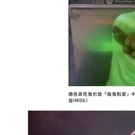
綠色貪吃鬼也是「魔鬼剋星」
自IMDb）