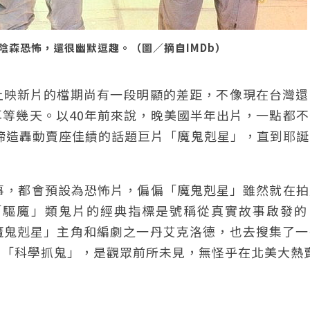
陰森恐怖，還很幽默逗趣。（圖／摘自IMDb）
上映新片的檔期尚有一段明顯的差距，不像現在台灣還
等幾天。以40年前來說，晚美國半年出片，一點都不
國締造轟動賣座佳績的話題巨片「魔鬼剋星」，直到耶
事，都會預設為恐怖片，偏偏「魔鬼剋星」雖然就在拍
「驅魔」類鬼片的經典指標是號稱從真實故事啟發的
魔鬼剋星」主角和編劇之一丹艾克洛德，也去搜集了一
榜「科學抓鬼」，是觀眾前所未見，無怪乎在北美大熱