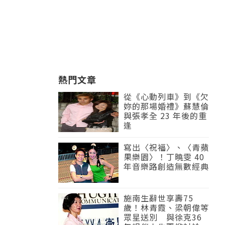
熱門文章
從《心動列車》到《欠
妳的那場婚禮》蘇慧倫
與張孝全 23 年後的重
逢
寫出〈祝福〉、〈青蘋
果樂園〉！丁曉雯 40
年音樂路創造無數經典
施南生辭世享壽75
歲！林青霞、梁朝偉等
眾星送別 與徐克36