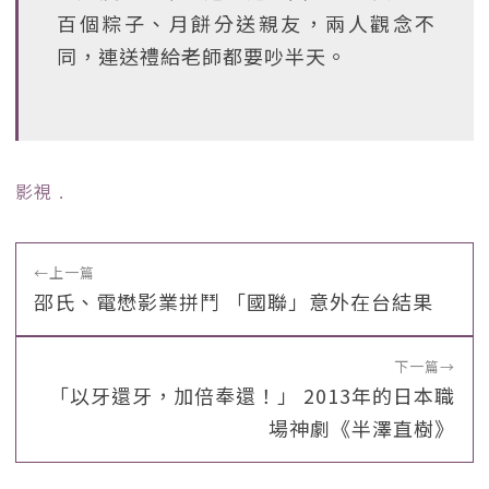
百個粽子、月餅分送親友，兩人觀念不
同，連送禮給老師都要吵半天。
影視
﹒
←
上一篇
邵氏、電懋影業拼鬥 「國聯」意外在台結果
下一篇
→
「以牙還牙，加倍奉還！」 2013年的日本職
場神劇《半澤直樹》