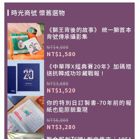
時光商號 懷舊選物
《獅王背後的故事》 統一獅首本
背號傳承攝影集
NT$4,000
NT$1,580
《中華隊X經典賽20年》加碼贈
送抗韓成功珍藏戰報！
NT$3,680
NT$1,520
你的特別日訂製書-70年前的報
紙也能原貌重現
NT$6,000
NT$3,280
聯合報創刊號L型文件夾｜1951