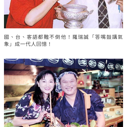
國、台、客語都難不倒他！羅瑞誠「答嘴鼓講氣
象」成一代人回憶！