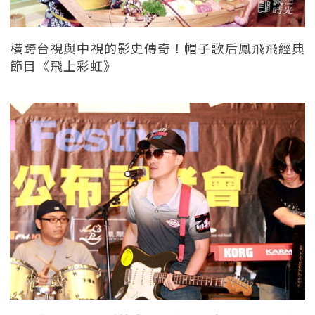
橫跨台視與中視的影史傳奇！帽子歌后鳳飛飛經典
節目《飛上彩虹》