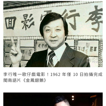
李行唯一歌仔戲電影！1962 年僅 10 日拍攝完成
閩南語片《金鳳銀鵝》