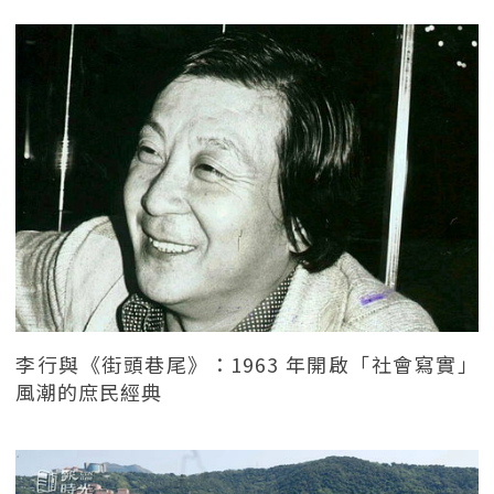
李行與《街頭巷尾》：1963 年開啟「社會寫實」
風潮的庶民經典