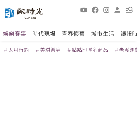
娛樂賽事
時代現場
青春懷舊
城市生活
讀報
＃鬼月行銷
＃美琪樂皂
＃點點印聯名商品
＃老派運