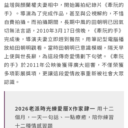
益增與顏蘭權夫妻相中，開始籌拍紀錄片《牽阮的
手》。導演為了完成作品，甚至與公視解約，不惜
自費拍攝。而拍攝期間，長期中風的田朝明已因氣
切無法言語，2010年3月17日傍晚，《牽阮的手》
完成後，導演夫妻立即趕到醫院，用筆記型電腦播
放給田朝明觀看。當時田朝明已意識模糊，隔天早
上便與世長辭，為這段傳奇愛情劃下句號。《牽阮
的手》於2011年公映後獲得廣大迴響，不僅榮獲
多項影展獎項，更讓這段愛情故事重新被社會大眾
認識。
2026老派時光練愛曆X作家肆一
用十二
個月，一天一句話、一點療癒，陪你練習
十二種情感習題