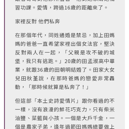
習功課。愛情，跨過16歲的距離來了。
家裡反對 他們私奔
在那個年代，同姓通婚是禁忌，加上田媽
媽的爸爸一直希望家裡出個女法官，堅決
反對兩人在一起，「父親是攻不破的城
堡，我只有逃跑。」20歲的田孟淑高中畢
業，就跟36歲的田朝明結婚了。田家大女
兒田秋堇說，在那時爸媽的戀愛非常轟
動，「那時候就算是私奔了！」
但這部「本土史詩愛情片」跟你看過的不
一樣，沒有浪漫的鮮花巧克力，只有柴米
油鹽、菜籃與小孩。一個是大戶千金，一
個是農家子弟，逢年過節田媽媽總要做上