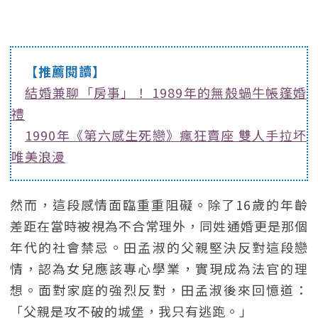
【推薦閱讀】
結婚兼聊「房事」！ 1989年的無殼蝸牛帳篷婚
禮
1990年《第六感生死戀》瘋狂賣座 雙人手拉坏
唯美浪漫
然而，這段感情面臨重重阻礙。除了16歲的年齡
差距在當時被視為不合常理外，同姓通婚更是那個
年代的社會禁忌。田孟淑的父親堅決反對這段戀
情，認為女兒應該專心學業，實現成為法官的理
想。面對家庭的強烈反對，田孟淑後來回憶道：
「父親是攻不破的城堡，我只有逃跑。」