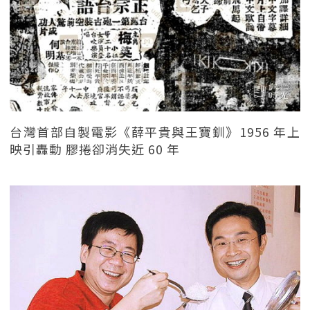
台灣首部自製電影《薛平貴與王寶釧》1956 年上
映引轟動 膠捲卻消失近 60 年