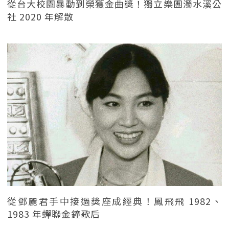
從台大校園暴動到榮獲金曲獎！獨立樂團濁水溪公
社 2020 年解散
從鄧麗君手中接過獎座成經典！鳳飛飛 1982、
1983 年蟬聯金鐘歌后