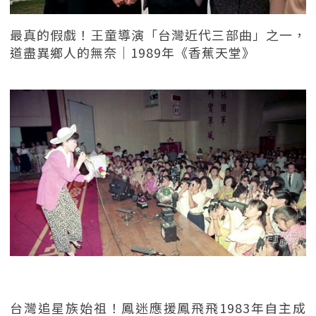
最真的假戲！王童導演「台灣近代三部曲」之一，
道盡異鄉人的無奈｜1989年《香蕉天堂》
台灣追星族始祖！鳳迷應援鳳飛飛1983年自主成