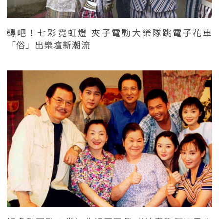
轉吧！七彩霓虹燈 夾子電動大樂隊跳電子花車
「俗」出樂壇新潮流