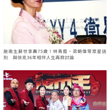
施南生辭世享壽75歲！林青霞、梁朝偉等眾星送
別 與徐克36年相伴人生再掀討論