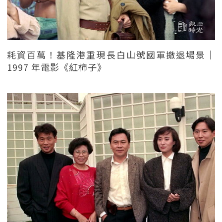
耗資百萬！基隆港重現長白山號國軍撤退場景｜
1997 年電影《紅柿子》