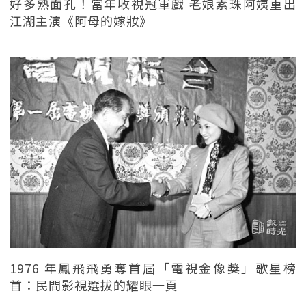
好多熟面孔！當年收視冠軍戲 老娘素珠阿姨重出
江湖主演《阿母的嫁妝》
1976 年鳳飛飛勇奪首屆「電視金像獎」歌星榜
首：民間影視選拔的耀眼一頁