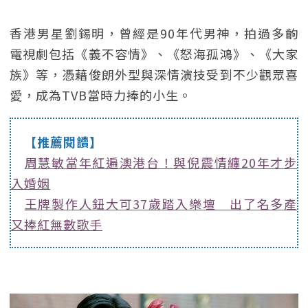
香港男星劉錫明，曾經是90年代男神，拍過多齣
電視劇包括《義不容情》、《怒海孤鴻》、《大家
族》等，憑藉俊朗外型與深情演技受到不少觀眾喜
愛，成為TVB當時力捧的小生。
【推薦閱讀】
周慧敏當年紅遍澳港台！與倪震情纏20年才步
入婚姻
王牌製作人鈕大可37歲踏入樂壇 出了名多產
又捧紅無數歌手