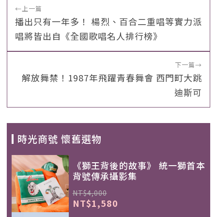
←
上一篇
播出只有一年多！ 楊烈、百合二重唱等實力派
唱將皆出自《全國歌唱名人排行榜》
下一篇
→
解放舞禁！1987年飛躍青春舞會 西門町大跳
迪斯可
時光商號 懷舊選物
《獅王背後的故事》 統一獅首本
背號傳承攝影集
NT$4,000
NT$1,580