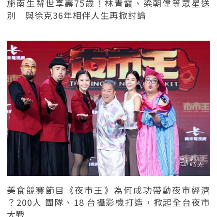
施南生辭世享壽75歲！林青霞、梁朝偉等眾星送
別 與徐克36年相伴人生再掀討論
美食競賽節目《夜市王》為何成功帶動夜市經濟
？200人 團隊、18 台攝影機打造，掀起全台夜市
大戰