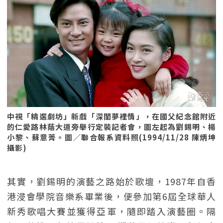
中視「精選劇坊」新戲「深閨夢裡情」，在國父紀念館附近
的仁愛路林蔭大道旁舉行定裝記者會，圖左起為劉錫明、楊
小黎、蘇意菁。圖／聯合報系資料照(1994/11/28 陳炳坤
攝影)
其實，劉錫明的演藝之路始於歌壇，1987年自香
港浸會學院音樂系畢業後，便參加第6屆全球華人
新秀歌唱大賽並獲得亞軍，隨即踏入演藝圈。隔