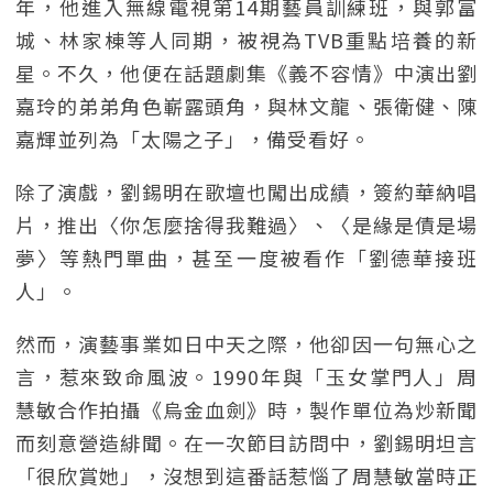
年，他進入無線電視第14期藝員訓練班，與郭富
城、林家棟等人同期，被視為TVB重點培養的新
星。不久，他便在話題劇集《義不容情》中演出劉
嘉玲的弟弟角色嶄露頭角，與林文龍、張衛健、陳
嘉輝並列為「太陽之子」，備受看好。
除了演戲，劉錫明在歌壇也闖出成績，簽約華納唱
片，推出〈你怎麼捨得我難過〉、〈是緣是債是場
夢〉等熱門單曲，甚至一度被看作「劉德華接班
人」。
然而，演藝事業如日中天之際，他卻因一句無心之
言，惹來致命風波。1990年與「玉女掌門人」周
慧敏合作拍攝《烏金血劍》時，製作單位為炒新聞
而刻意營造緋聞。在一次節目訪問中，劉錫明坦言
「很欣賞她」，沒想到這番話惹惱了周慧敏當時正