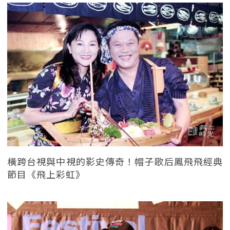
橫跨台視與中視的影史傳奇！帽子歌后鳳飛飛經典
節目《飛上彩虹》