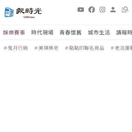
娛樂賽事
時代現場
青春懷舊
城市生活
讀報
＃鬼月行銷
＃美琪樂皂
＃點點印聯名商品
＃老派運