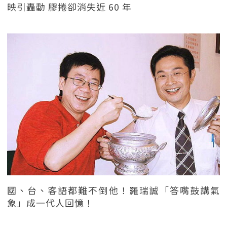
映引轟動 膠捲卻消失近 60 年
國、台、客語都難不倒他！羅瑞誠「答嘴鼓講氣
象」成一代人回憶！