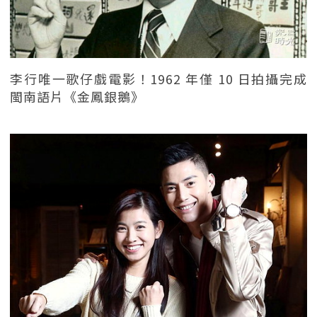
李行唯一歌仔戲電影！1962 年僅 10 日拍攝完成
閩南語片《金鳳銀鵝》