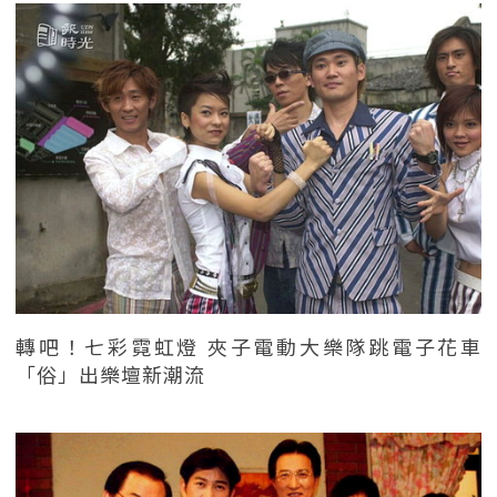
轉吧！七彩霓虹燈 夾子電動大樂隊跳電子花車
「俗」出樂壇新潮流