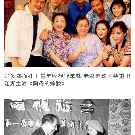
好多熟面孔！當年收視冠軍戲 老娘素珠阿姨重出
江湖主演《阿母的嫁妝》