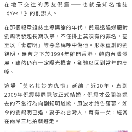
在地下交往的男友倪震——也就是知名雜誌
《Yes！》的創辦人。
在那個報章雜誌主導輿論的年代，倪震透過媒體對
劉錫明發起長期攻擊，不僅掛上莫須有的罪名，甚
至以「毒瘤明」等惡意稱呼中傷他。形象重創的劉
錫明，無奈之下於1994年離開香港，轉向台灣發
展，雖然仍有一定曝光機會，卻難以回到當年的高
峰。
這場「莫名其妙的仇恨」延續了近20年，直到
2009年倪震與周慧敏正式結婚，倪震才公開為過
去的不當行為向劉錫明道歉，風波才終告落幕。如
今的劉錫明已婚，妻子為台灣人，育有一女，經常
在兩岸三地拍戲遊走。