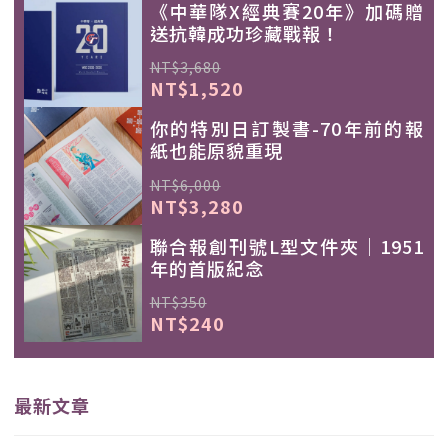
《中華隊X經典賽20年》加碼贈
送抗韓成功珍藏戰報！
NT$3,680
NT$1,520
你的特別日訂製書-70年前的報
紙也能原貌重現
NT$6,000
NT$3,280
聯合報創刊號L型文件夾｜1951
年的首版紀念
NT$350
NT$240
最新文章