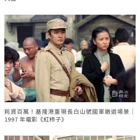
耗資百萬！基隆港重現長白山號國軍撤退場景｜
1997 年電影《紅柿子》