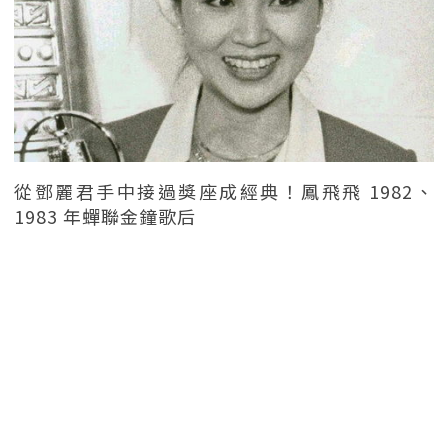
從鄧麗君手中接過獎座成經典！鳳飛飛 1982、
1983 年蟬聯金鐘歌后