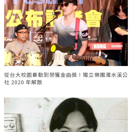
從台大校園暴動到榮獲金曲獎！獨立樂團濁水溪公
社 2020 年解散