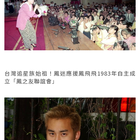
台灣追星族始祖！鳳迷應援鳳飛飛1983年自主成
立「鳳之友聯誼會」