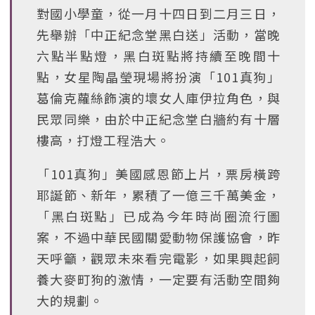
對國小學童，從一月十四日到二月三日，
先舉辦「中正紀念堂黑白送」活動，當晚
六點半點燈，黑白斑點將持續至晚間十
點，女星陶晶瑩現場將扮演「101真狗」
葛倫克蘿絲飾演的壞女人庫伊拉角色，與
民眾同樂，由於中正紀念堂白牆約有十層
樓高，打燈工程浩大。
「101真狗」美國感恩節上片，票房橫跨
耶誕節、新年，累積了一億三千萬美金，
「黑白斑點」已成為今年時尚圈流行圖
案，不過中華民國關愛動物保護協會，昨
天呼籲，觀眾未來看完電影，如果興起飼
養大麥町狗的激情，一定要有活動空間夠
大的規劃。