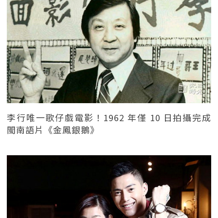
李行唯一歌仔戲電影！1962 年僅 10 日拍攝完成
閩南語片《金鳳銀鵝》