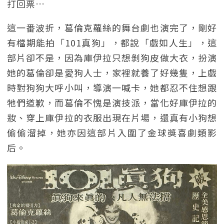
打回票…
這一番波折，葛倫克蘿絲的舞台劇也演完了，剛好
有檔期能拍「101真狗」，都說「戲如人生」，這
部片卻不是，因為庫伊拉只想剝狗皮做大衣，扮演
她的葛倫卻是愛狗人士，家裡就養了好幾隻，上戲
時對狗狗大呼小叫，導演一喊卡，她都忍不住想跟
牠們道歉，而葛倫不愧是演技派，當化好庫伊拉的
妝、穿上庫伊拉的衣服出現在片場，還真有小狗想
偷偷溜掉，她亦因這部片入圍了金球獎喜劇類影
后。