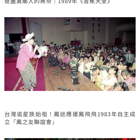
道盡異鄉人的無奈｜1989年《香蕉天堂》
台灣追星族始祖！鳳迷應援鳳飛飛1983年自主成
立「鳳之友聯誼會」