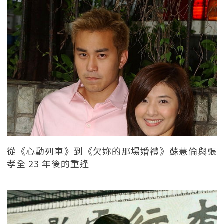
從《心動列車》到《欠妳的那場婚禮》蘇慧倫與張
孝全 23 年後的重逢