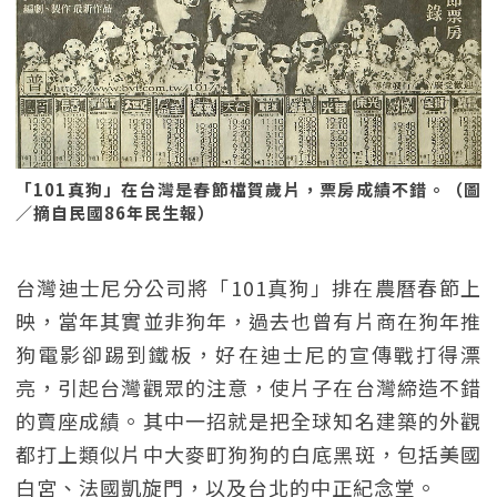
「101真狗」在台灣是春節檔賀歲片，票房成績不錯。（圖
／摘自民國86年民生報）
台灣迪士尼分公司將「101真狗」排在農曆春節上
映，當年其實並非狗年，過去也曾有片商在狗年推
狗電影卻踢到鐵板，好在迪士尼的宣傳戰打得漂
亮，引起台灣觀眾的注意，使片子在台灣締造不錯
的賣座成績。其中一招就是把全球知名建築的外觀
都打上類似片中大麥町狗狗的白底黑斑，包括美國
白宮、法國凱旋門，以及台北的中正紀念堂。