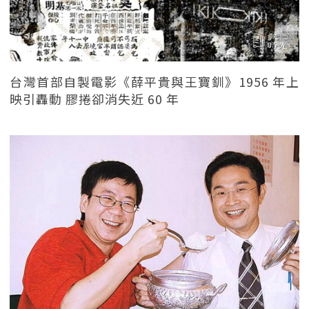
台灣首部自製電影《薛平貴與王寶釧》1956 年上
映引轟動 膠捲卻消失近 60 年