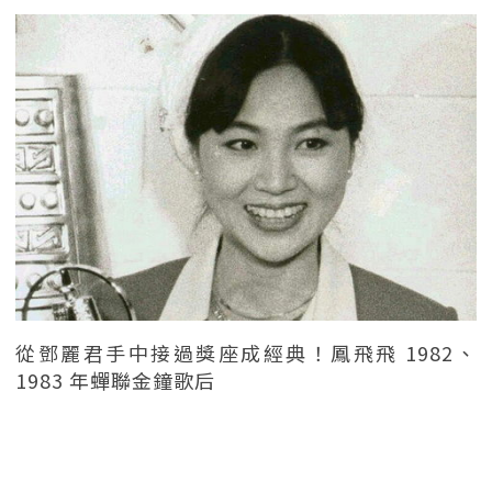
從鄧麗君手中接過獎座成經典！鳳飛飛 1982、
1983 年蟬聯金鐘歌后