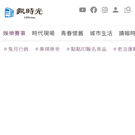
娛樂賽事
時代現場
青春懷舊
城市生活
讀報
＃鬼月行銷
＃美琪樂皂
＃點點印聯名商品
＃老派運