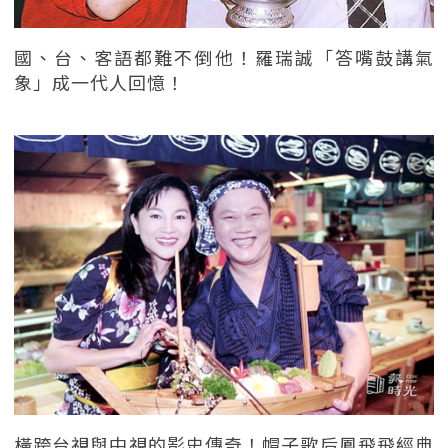
國、台、客語都難不倒他！羅瑞誠「答嘴鼓講氣
象」成一代人回憶！
橫跨台視與中視的影史傳奇！帽子歌后鳳飛飛經典