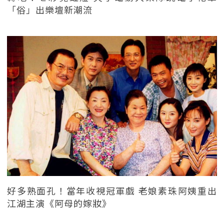
「俗」出樂壇新潮流
好多熟面孔！當年收視冠軍戲 老娘素珠阿姨重出
江湖主演《阿母的嫁妝》