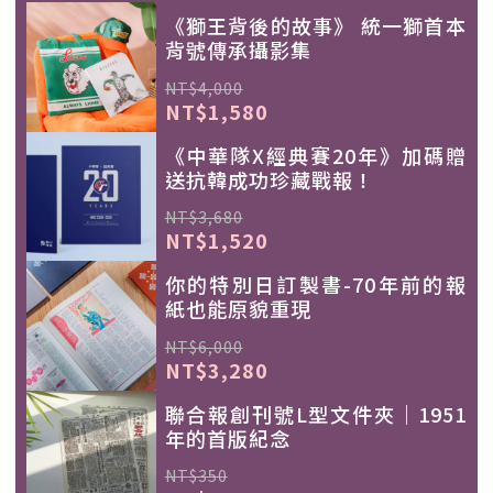
《獅王背後的故事》 統一獅首本
背號傳承攝影集
NT$4,000
NT$1,580
《中華隊X經典賽20年》加碼贈
送抗韓成功珍藏戰報！
NT$3,680
NT$1,520
你的特別日訂製書-70年前的報
紙也能原貌重現
NT$6,000
NT$3,280
聯合報創刊號L型文件夾｜1951
年的首版紀念
NT$350