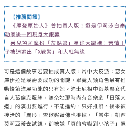
【推薦閱讀】
《摩登原始人》曾拍真人版！還是伊莉莎白泰
勒最後一回現身大銀幕
茱兒芭莉摩扮「灰姑娘」星途大躍進！苦情王
子被迫退出「X戰警」和大紅無緣
可是這個故事若要拍成真人版，片中大反派：惡女
庫伊拉是最需要成功的關鍵，畢竟人類角色最有推
動情節進展功能的只有她。迪士尼相中銀幕惡女代
言人葛倫克蘿絲，無奈她那時尚有音樂劇「日落大
道」的演出要進行，不能違約，只好推辭。後來被
接洽的「異形」雪歌妮薇佛也推掉，「蠻牛」凱西
莫莉亞蒂去試鏡，卻被嫌「真的會嚇到小孩子」遭