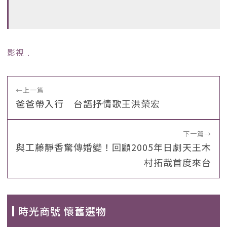
影視
﹒
←
上一篇
爸爸帶入行 台語抒情歌王洪榮宏
下一篇
→
與工藤靜香驚傳婚變！回顧2005年日劇天王木
村拓哉首度來台
時光商號 懷舊選物