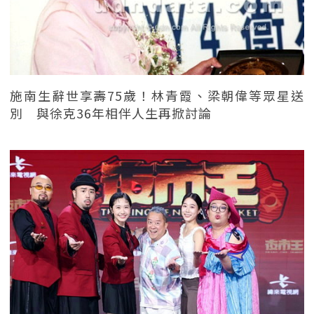
施南生辭世享壽75歲！林青霞、梁朝偉等眾星送
別 與徐克36年相伴人生再掀討論