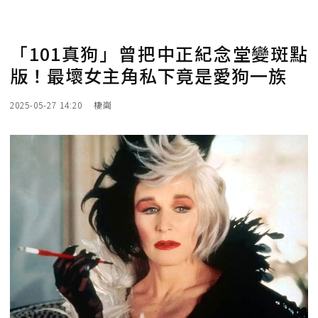
「101真狗」曾把中正紀念堂變斑點
版！最壞女主角私下竟是愛狗一族
2025-05-27 14:20
棲崗