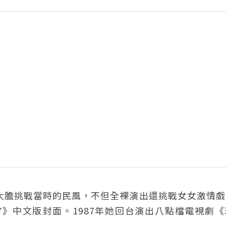
，大膽挑戰當時的民風，不但全裸演出還挑戰女女激情
Y》中文版封面。1987年她回台演出八點檔電視劇