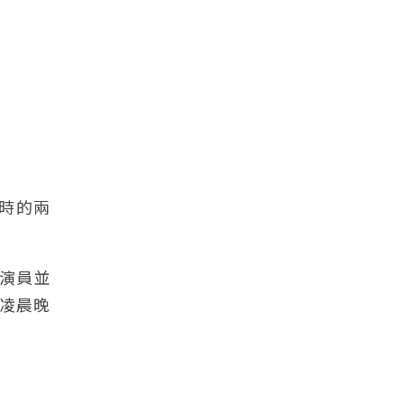
一時的兩
型演員並
凌晨晚