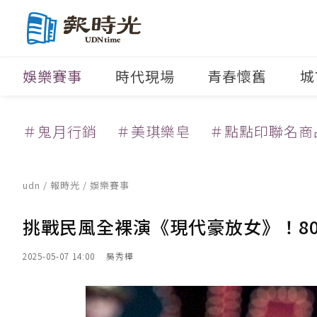
娛樂賽事
時代現場
青春懷舊
城
＃鬼月行銷
＃美琪樂皂
＃點點印聯名商
udn
/
報時光
/
娛樂賽事
挑戰民風全裸演《現代豪放女》！8
2025-05-07 14:00
吳秀樺