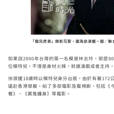
「龍兄虎弟」錄影花絮。圖為徐淑媛。圖／聯合報
如果說2000年台灣的第一名模是林志玲，那麼
位模特兒，不僅是身材火辣，就連演戲或者主持
徐淑媛18歲時以模特兒身分出道，由於有著17
遠赴香港發展，拍了多部電影及電視劇，包括《
餐》、《厲鬼纏身》等電影。