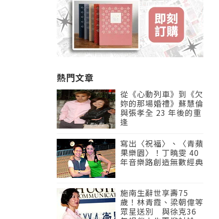
熱門文章
從《心動列車》到《欠
妳的那場婚禮》蘇慧倫
與張孝全 23 年後的重
逢
寫出〈祝福〉、〈青蘋
果樂園〉！丁曉雯 40
年音樂路創造無數經典
施南生辭世享壽75
歲！林青霞、梁朝偉等
眾星送別 與徐克36