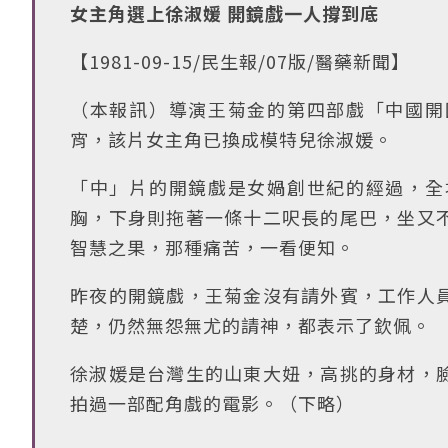
女主角選上徐淑媛 開鏡戲一人撐到底
【1981-09-15/民生報/07版/醫藥新聞】
（本報訊）導演王菊金的第四部戲「中國開
宵，該片女主角已換成模特兒徐淑媛。
「中」片的開鏡戲是女媧創世紀的經過，全
胸，下身則拖著一條十二呎長的尾巴，坐又
智慧之果，那種痛苦，一看便知。
昨夜的開鏡戲，王菊金沒有請外賓，工作人
楚，仍然無怨無尤的請神，都表示了欽佩。
徐淑媛是台灣生的山東大妞，高挑的身材，
拍過一部配角戲的電影。（下略）