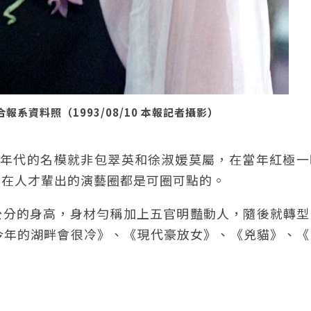
系資料照（1993/08/10 本報記者攝影）
80年代的名模就非包翠英和徐淑媛莫屬，在當年紅極
，在人才輩出的演藝圈都是可圈可點的。
2公分的身高，身材勻稱加上五官明豔動人，隨後就轉
今年的湖畔會很冷》、《現代豪放女》、《兇貓》、《