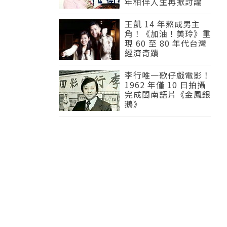
年相伴人生再掀討論
王凱 14 年熬成男主
角！《加油！美玲》重
現 60 至 80 年代台灣
經濟奇蹟
李行唯一歌仔戲電影！
1962 年僅 10 日拍攝
完成閩南語片《金鳳銀
鵝》