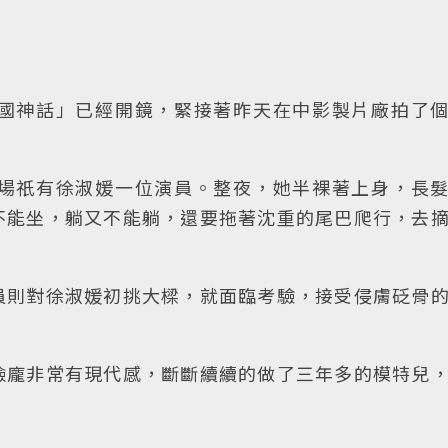
國神話」已經開鏡，緊接著昨天在中影製片廠拍了
場祇有徐淑媛一位演員。整夜，她半裸著上身，長
不能坐，躺又不能躺，還要拖著沈重的尾巴爬行，去
員則對徐淑媛初挑大樑，就面臨考驗，接受侵膚砭骨
臉龐非常有現代感，斷斷續續的做了三年多的模特兒