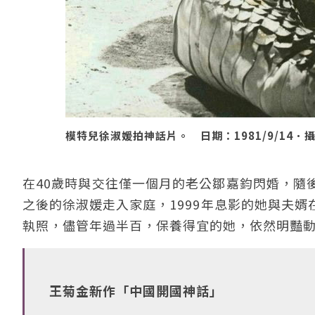
模特兒徐淑媛拍神話片。 日期：1981/9/14
在40歲時與交往僅一個月的老公鄒嘉鈞閃婚，隨
之後的徐淑媛走入家庭，1999年息影的她與夫
執照，儘管年過半百，保養得宜的她，依然明豔
王菊金新作「中國開國神話」