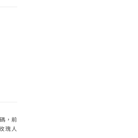
戲碼，前
《玫瑰人