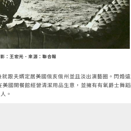
．攝影：王宏光．來源：聯合報
後就跟夫婿定居美國俄亥俄州並且淡出演藝圈。閃婚遠
婿在美國開餐館經營清潔用品生意，並擁有有氧爵士舞
動人。