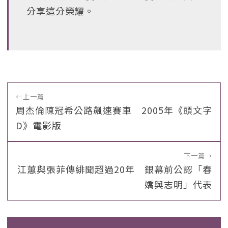
分享這分榮耀。
←
上一篇
周杰倫陳冠希公路飆速賽車 2005年《頭文字
D》電影版
下一篇
→
江蕙與張菲傳緋聞超過20年 銀幕前公認「春
嬌與志明」代表