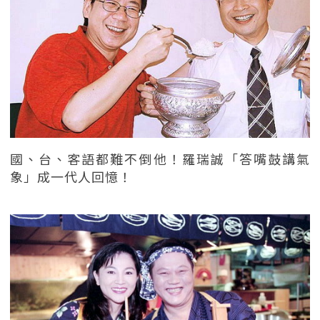
國、台、客語都難不倒他！羅瑞誠「答嘴鼓講氣
象」成一代人回憶！