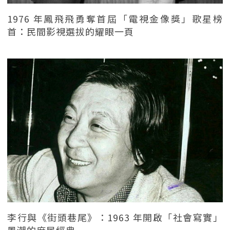
1976 年鳳飛飛勇奪首屆「電視金像獎」歌星榜
首：民間影視選拔的耀眼一頁
李行與《街頭巷尾》：1963 年開啟「社會寫實」
風潮的庶民經典