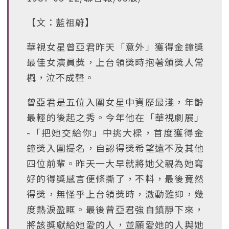
【文：藍祖蔚】
華視女星曾亞君昨天「意外」獲得金鐘獎
最佳女演員獎，上台領獎時抱著頒獎人常
楓，泣不成聲。
曾亞君是五位入圍女星中資歷最淺，年齡
最輕的後起之秀。今年他在「華視劇展」
-「把她交給你」中挑大樑，首度獲得金
鐘獎入圍提名，自認得獎希望遠不及其他
四位前輩。昨天一大早就將她父親為她寫
好的得獎感言便條撕了，不料，最後竟然
得獎，無怪乎上台領獎時，激動難抑，幾
度熱淚盈眶。最後曾亞君強自鎮靜下來，
將該獎獻給她愛的人，並願愛她的人與她