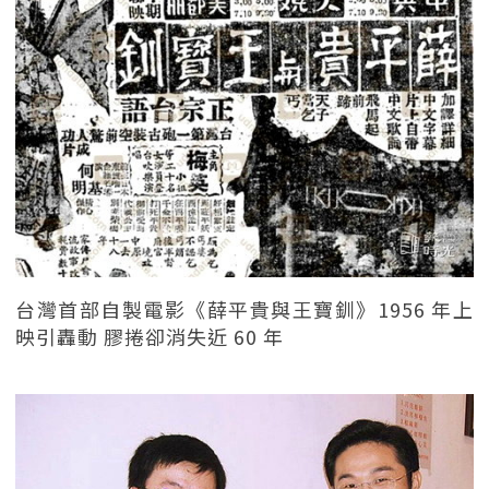
台灣首部自製電影《薛平貴與王寶釧》1956 年上
映引轟動 膠捲卻消失近 60 年