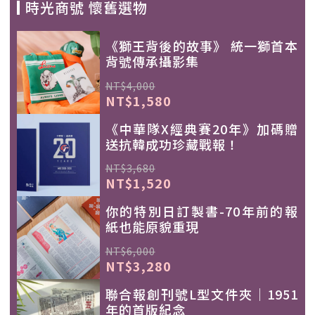
時光商號 懷舊選物
《獅王背後的故事》 統一獅首本
背號傳承攝影集
NT$4,000
NT$1,580
《中華隊X經典賽20年》加碼贈
送抗韓成功珍藏戰報！
NT$3,680
NT$1,520
你的特別日訂製書-70年前的報
紙也能原貌重現
NT$6,000
NT$3,280
聯合報創刊號L型文件夾｜1951
年的首版紀念