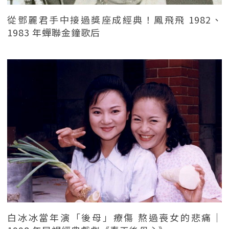
從鄧麗君手中接過獎座成經典！鳳飛飛 1982、
1983 年蟬聯金鐘歌后
白冰冰當年演「後母」療傷 熬過喪女的悲痛｜