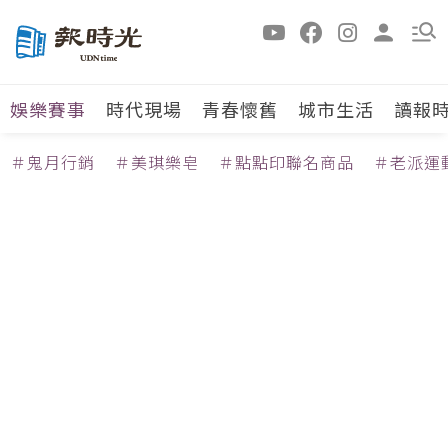
娛樂賽事
時代現場
青春懷舊
城市生活
讀報
＃鬼月行銷
＃美琪樂皂
＃點點印聯名商品
＃老派運