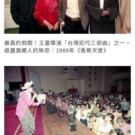
最真的假戲！王童導演「台灣近代三部曲」之一，
道盡異鄉人的無奈｜1989年《香蕉天堂》