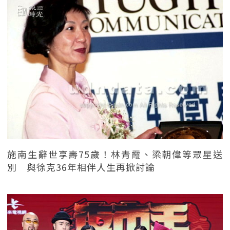
施南生辭世享壽75歲！林青霞、梁朝偉等眾星送
別 與徐克36年相伴人生再掀討論