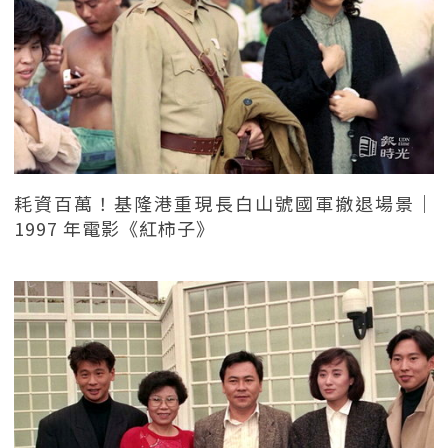
耗資百萬！基隆港重現長白山號國軍撤退場景｜
1997 年電影《紅柿子》