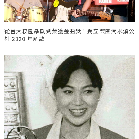
從台大校園暴動到榮獲金曲獎！獨立樂團濁水溪公
社 2020 年解散