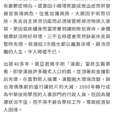
有憂鬱症傾向，還曾因小腸壞死變成敗血症而併發
器官衰竭病危，住進加護病房。大腸因手術而切
除，失去自主排泄功能而必須接管將排泄物排入便
袋，更因惡疾纏身而當眾暈倒讓她險些喪命。身體
健康狀況時好時壞，三不五時還會突然缺氧休克與
暫時失憶，就連結3次婚也都以離異收場，顛沛流
離的人生，令人唏噓不已。
出道40多年，曾亞君幾乎把「演戲」當終生職業
看，即使演過許多膾炙人口的戲，並頂著前金鐘影
后光環，在面對新人搶灘、演藝圈大環境改變，與
台灣偶像劇的盛行讓她片約大減，2000年轉行成
為中華技術學院的人事部門的行政人員，但因為健
康狀況不佳，而不得不辭去學校工作，導致經濟陷
入困境。