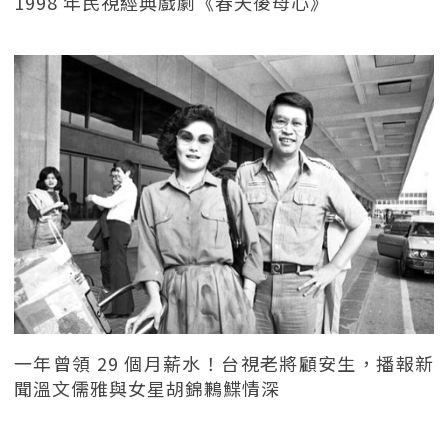
1998 年民視經典戲劇《春天後母心》
一年曾領 29 個月薪水！台視老將顧安生，播報新
聞溫文儒雅與女星胡錦鶼鰈情深