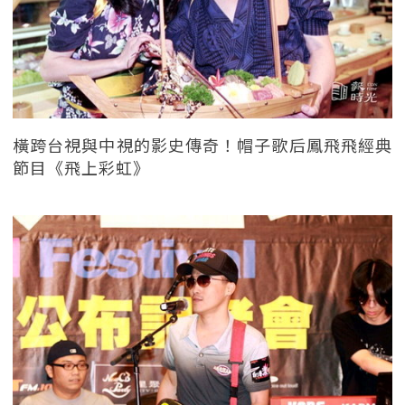
橫跨台視與中視的影史傳奇！帽子歌后鳳飛飛經典
節目《飛上彩虹》