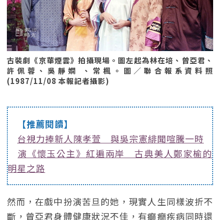
古裝劇《京華煙雲》拍攝現場。圖左起為林在培、曾亞君、
許佩蓉、吳靜嫻 、常楓。圖／聯合報系資料照
(1987/11/08 本報記者攝影)
【推薦閱讀】
台視力捧新人陳孝萱 與吳宗憲緋聞喧騰一時
演《懷玉公主》紅遍兩岸 古典美人鄭家榆的
明星之路
然而，在戲中扮演苦旦的她，現實人生同樣波折不
斷，曾亞君身體健康狀況不佳，有癲癇疾病同時還