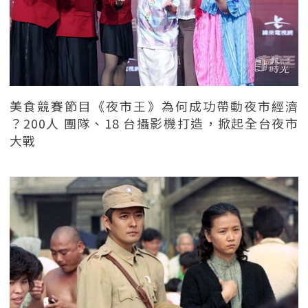
美食競賽節目《夜市王》為何成功帶動夜市經濟
？200人 團隊、18 台攝影機打造，掀起全台夜市
大戰