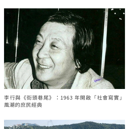
李行與《街頭巷尾》：1963 年開啟「社會寫實」
風潮的庶民經典