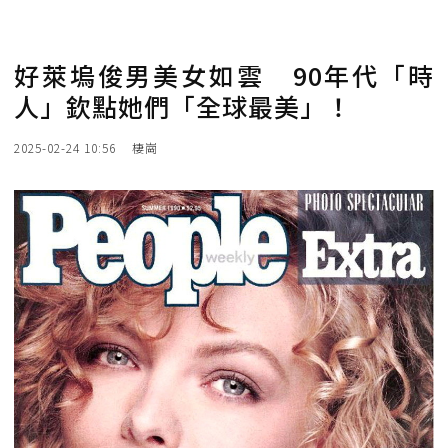
好萊塢俊男美女如雲 90年代「時
人」欽點她們「全球最美」！
2025-02-24 10:56
棲崗