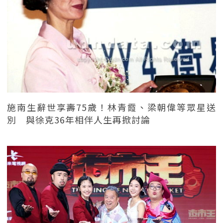
施南生辭世享壽75歲！林青霞、梁朝偉等眾星送
別 與徐克36年相伴人生再掀討論