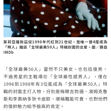
茱莉亞羅勃茲從1990年代紅到21世紀，是唯一曾4度成為
「時人」雜誌「全球最美50人」特輯封面的女星。圖／摘自
IMDb
「全球最美50人」當然不只美女，也包括俊男，
不過男星的主戰場在「全球最性感男人」，僅在
1996到1998年有3位能成為「全球最美50人」特
輯的封面主打人物，分別是梅爾吉勃遜、湯姆克魯
斯和李奧納多狄卡皮歐，堪稱難能可貴，也對他們
的俊帥魅力給予極高的肯定。