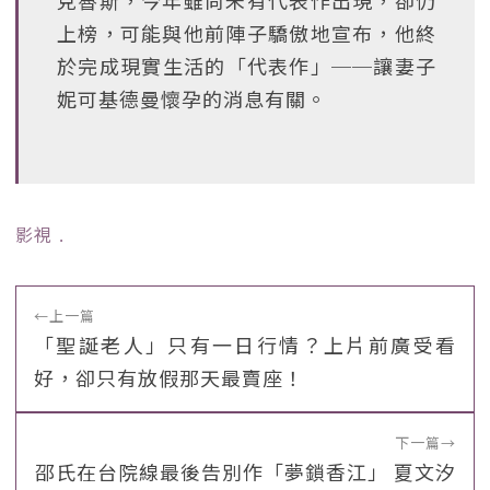
克魯斯，今年雖尚未有代表作出現，卻仍
上榜，可能與他前陣子驕傲地宣布，他終
於完成現實生活的「代表作」──讓妻子
妮可基德曼懷孕的消息有關。
影視
﹒
←
上一篇
「聖誕老人」只有一日行情？上片前廣受看
好，卻只有放假那天最賣座！
下一篇
→
邵氏在台院線最後告別作「夢鎖香江」 夏文汐