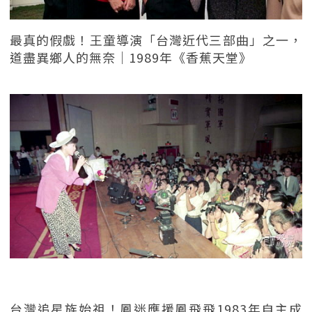
最真的假戲！王童導演「台灣近代三部曲」之一，
道盡異鄉人的無奈｜1989年《香蕉天堂》
台灣追星族始祖！鳳迷應援鳳飛飛1983年自主成