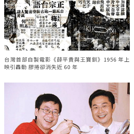
台灣首部自製電影《薛平貴與王寶釧》1956 年上
映引轟動 膠捲卻消失近 60 年