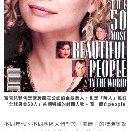
蜜雪兒菲佛是歐美觀眾公認的金髮美人，也是「時人」雜誌
「全球最美50人」首期特輯的封面人物。圖／摘自people
不同年代、不同地區人們對於「美麗」的標準雖然