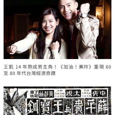
王凱 14 年熬成男主角！《加油！美玲》重現 60
至 80 年代台灣經濟奇蹟