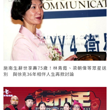
施南生辭世享壽75歲！林青霞、梁朝偉等眾星送
別 與徐克36年相伴人生再掀討論