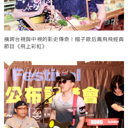
橫跨台視與中視的影史傳奇！帽子歌后鳳飛飛經典
節目《飛上彩虹》