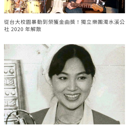
從台大校園暴動到榮獲金曲獎！獨立樂團濁水溪公
社 2020 年解散