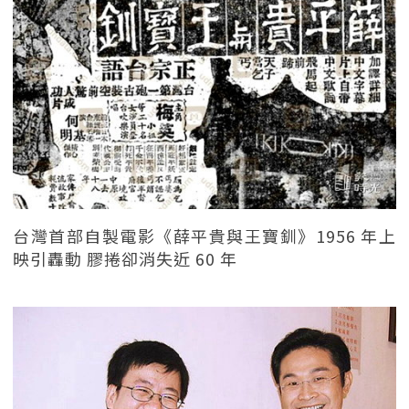
台灣首部自製電影《薛平貴與王寶釧》1956 年上
映引轟動 膠捲卻消失近 60 年