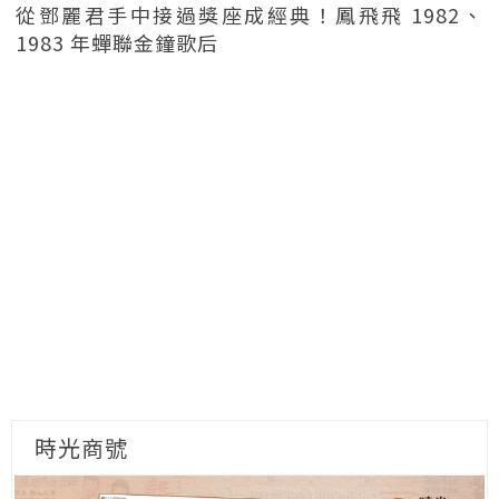
從鄧麗君手中接過獎座成經典！鳳飛飛 1982、
1983 年蟬聯金鐘歌后
時光商號