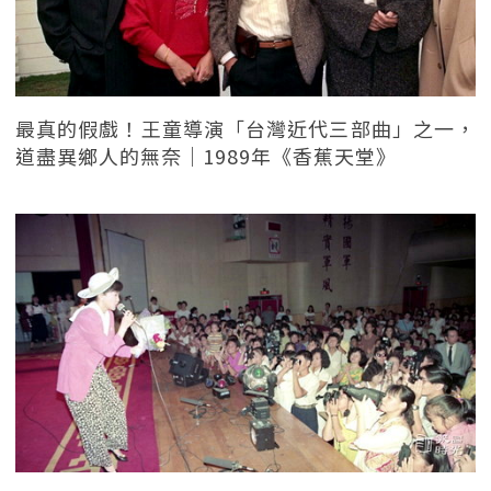
最真的假戲！王童導演「台灣近代三部曲」之一，
道盡異鄉人的無奈｜1989年《香蕉天堂》