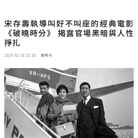
宋存壽執導叫好不叫座的經典電影
《破曉時分》 揭露官場黑暗與人性
掙扎
2025-02-18 15:28
報時光