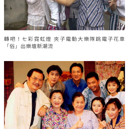
轉吧！七彩霓虹燈 夾子電動大樂隊跳電子花車
「俗」出樂壇新潮流