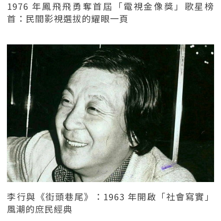
1976 年鳳飛飛勇奪首屆「電視金像獎」歌星榜
首：民間影視選拔的耀眼一頁
李行與《街頭巷尾》：1963 年開啟「社會寫實」
風潮的庶民經典