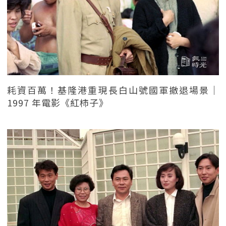
耗資百萬！基隆港重現長白山號國軍撤退場景｜
1997 年電影《紅柿子》