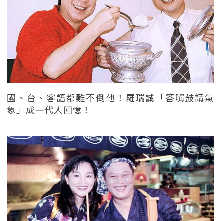
國、台、客語都難不倒他！羅瑞誠「答嘴鼓講氣
象」成一代人回憶！