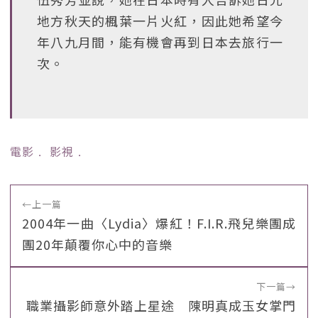
地方秋天的楓葉一片火紅，因此她希望今
年八九月間，能有機會再到日本去旅行一
次。
電影
﹒
影視
﹒
←
上一篇
2004年一曲〈Lydia〉爆紅！F.I.R.飛兒樂團成
團20年顛覆你心中的音樂
下一篇
→
職業攝影師意外踏上星途 陳明真成玉女掌門