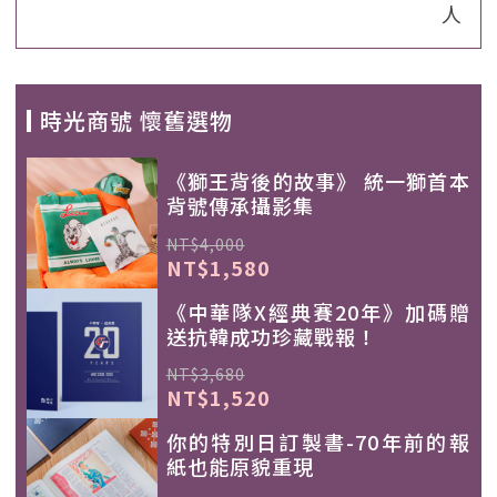
人
時光商號 懷舊選物
《獅王背後的故事》 統一獅首本
背號傳承攝影集
NT$4,000
NT$1,580
《中華隊X經典賽20年》加碼贈
送抗韓成功珍藏戰報！
NT$3,680
NT$1,520
你的特別日訂製書-70年前的報
紙也能原貌重現