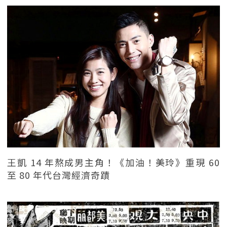
王凱 14 年熬成男主角！《加油！美玲》重現 60
至 80 年代台灣經濟奇蹟