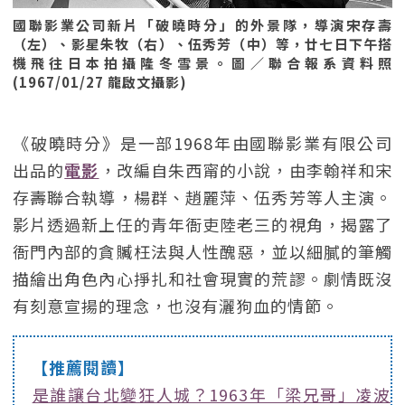
國聯影業公司新片「破曉時分」的外景隊，導演宋存壽
（左）、影星朱牧（右）、伍秀芳（中）等，廿七日下午搭
機飛往日本拍攝隆冬雪景。圖／聯合報系資料照
(1967/01/27 龍啟文攝影)
《破曉時分》是一部1968年由國聯影業有限公司
出品的
電影
，改編自朱西甯的小說，由李翰祥和宋
存壽聯合執導，楊群、趙麗萍、伍秀芳等人主演。
影片透過新上任的青年衙吏陸老三的視角，揭露了
衙門內部的貪贓枉法與人性醜惡，並以細膩的筆觸
描繪出角色內心掙扎和社會現實的荒謬。劇情既沒
有刻意宣揚的理念，也沒有灑狗血的情節。
【推薦閱讀】
是誰讓台北變狂人城？1963年「梁兄哥」凌波