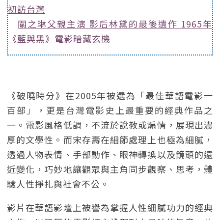
初訪台灣
關之琳父親主演 影后林黛的最後遺作 1965年
《藍與黑》電影暗藏玄機
《破曉時分》在2005年被選為「最佳華語電影一
百部」，更是台灣電影史上最重要的經典作品之
一。電影風格低調，不流於說教或煽情，展現出濃
厚的文學性。而宋存壽在細節處理上也極為細膩，
透過人物表情、手部動作、眼神轉換以及鏡頭的遠
近變化，巧妙地讓觀眾與主角同步觀察、思考，體
驗人性掙扎與社會不公。
影片在華語影壇上被譽為掌握人性細膩功力的經典