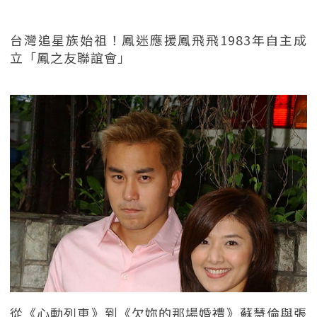
台灣追星族始祖！鳳迷應援鳳飛飛1983年自主成
立「鳳之友聯誼會」
從《心動列車》到《欠妳的那場婚禮》蘇慧倫與張