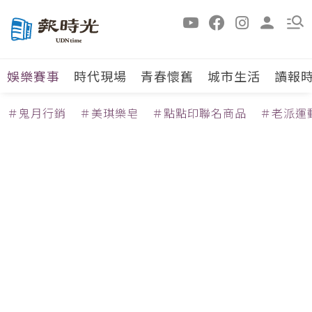
娛樂賽事
時代現場
青春懷舊
城市生活
讀報
＃鬼月行銷
＃美琪樂皂
＃點點印聯名商品
＃老派運