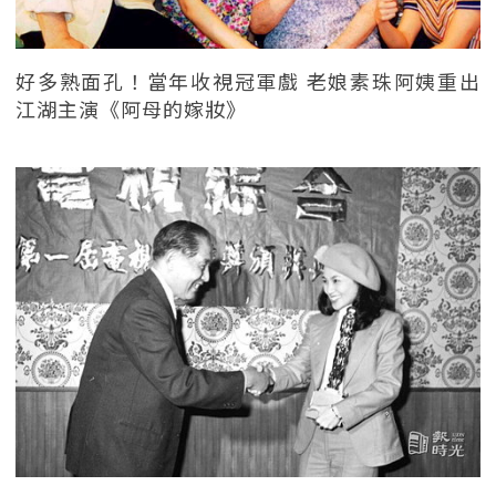
好多熟面孔！當年收視冠軍戲 老娘素珠阿姨重出
江湖主演《阿母的嫁妝》