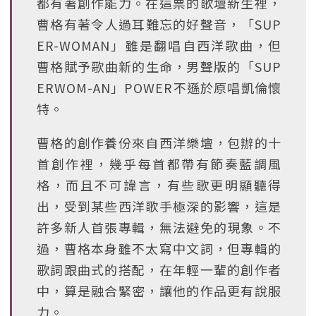
都有著創作能力。在這票的歌壇新生裡，
曹格有著令人過耳難忘的好聲音，「SUP
ER-WOMAN」雖是翻唱自西洋歌曲，但
曹格賦予歌曲新的生命，男聲版的「SUP
ERWOM-AN」POWER不遜於原唱凱倫懷
特。
曹格的創作養份來自西洋樂壇，包辦的十
首創作裡，幾乎每首都帶有節奏藍調風
格，而且不可諱言，有些歌更明顯聽得
出，受到某些西洋歌手極深的影響，這是
許多新人首張專輯，無法避免的現象。不
過，曹格本身雖不太寫中文詞，但專輯的
歌詞跟曲式的搭配，在年輕一輩的創作者
中，算是融合緊密，讓他的作品更有說服
力。