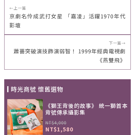
←
上一篇
京劇名伶成武打女星 「嘉凌」活躍1970年代
影壇
下一篇
→
蕭薔突破演技飾演弱智！ 1999年經典電視劇
《燕雙飛》
時光商號 懷舊選物
《獅王背後的故事》 統一獅首本
背號傳承攝影集
NT$4,000
NT$1,580