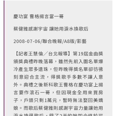
慶功宴 曹格揚言當一哥
蔡健雅感謝宇宙 讓她用淚水換歌后
2008-07-06/聯合晚報/A8版/影藝
【記者王慧倫╱台北報導】第19屆金曲獎
頒獎典禮昨晚落幕，雖然先前入圍名單爆
冷產生眾多遺珠，但昨晚得獎名單卻彷彿
刻意迎合主流，得獎歌手多數不讓人意
外。典禮之後新科歌王曹格在慶功宴上揚
言要作滾石一哥，但因現金全用來買房
子，戶頭只剩1萬元，暫時無法娶回美嬌
娘。而歌后蔡健雅則感謝宇宙力量讓她用
淚水換得歌后，餓了2天的她如今終於可