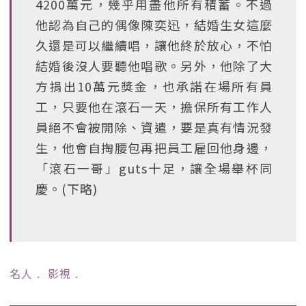
4200萬元，幾乎用盡他所有積蓄。不過
他認為自己的偶像陳奕迅，結婚生女這麼
久還是可以繼續唱，讓他終於放心，不怕
結婚後沒人要聽他唱歌。另外，他除了大
方捐出10萬元獎金，也承諾在場所有員
工，只要他在滾石一天，擔保所有工作人
員絕不會被開除、資遣，要是真有情況發
生，他會自掏腰包再把員工雇回他身邊，
「滾石一哥」guts十足，讓全場舉杯同
慶。(下略)
名人
﹒
影視
﹒