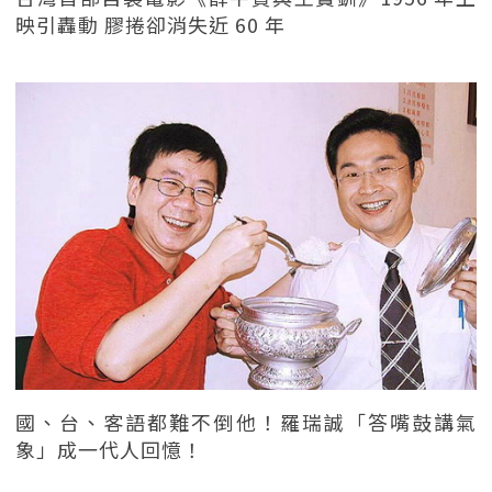
映引轟動 膠捲卻消失近 60 年
國、台、客語都難不倒他！羅瑞誠「答嘴鼓講氣
象」成一代人回憶！