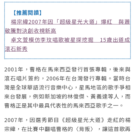
【推薦閱讀】
楊宗緯2007年因「超級星光大道」爆紅 與蕭
敬騰對決創收視新高
卓文萱模仿李玟唱歌被星探挖掘 15歲出道成
滾石新秀
2001年，曹格在馬來西亞發行首張專輯，後來與
滾石唱片簽約，2006年在台灣發行專輯。當時台
灣是全球華語流行音樂中心，星馬地區的歌手爭相
來台發展，例如新加坡的林俊傑、黃義達等人，而
曹格正是其中最具代表性的馬來西亞歌手之一。
2007年，因選秀節目《超級星光大道》走紅的楊
宗緯，在比賽中翻唱曹格的〈背叛〉，讓這首歌再