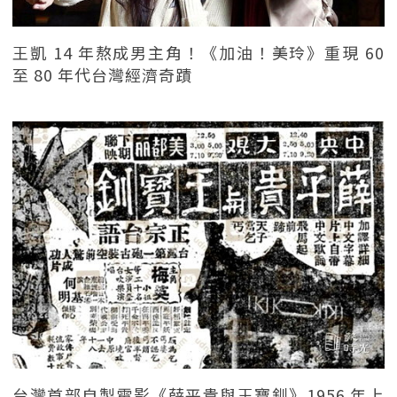
王凱 14 年熬成男主角！《加油！美玲》重現 60
至 80 年代台灣經濟奇蹟
台灣首部自製電影《薛平貴與王寶釧》1956 年上