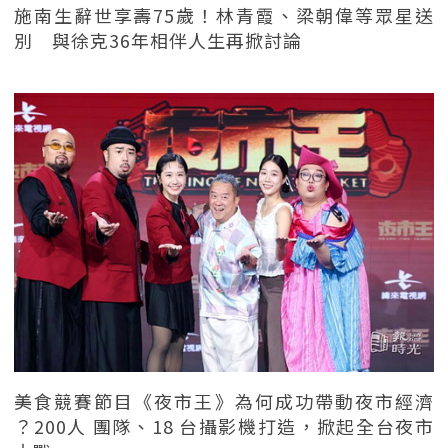
施南生辭世享壽75歲！林青霞、梁朝偉等眾星送
別 與徐克36年相伴人生再掀討論
美食競賽節目《夜市王》為何成功帶動夜市經濟
？200人 團隊、18 台攝影機打造，掀起全台夜市