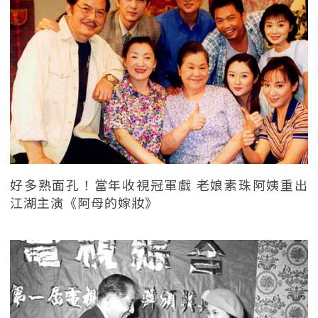
好多熟面孔！當年收視冠軍戲 老娘素珠阿姨重出
江湖主演《阿母的嫁妝》