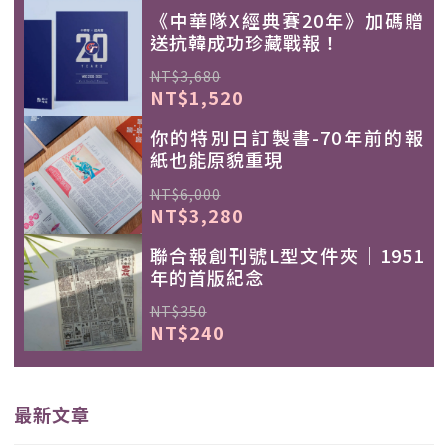
《中華隊X經典賽20年》加碼贈
送抗韓成功珍藏戰報！
NT$3,680
NT$1,520
你的特別日訂製書-70年前的報
紙也能原貌重現
NT$6,000
NT$3,280
聯合報創刊號L型文件夾｜1951
年的首版紀念
NT$350
NT$240
最新文章