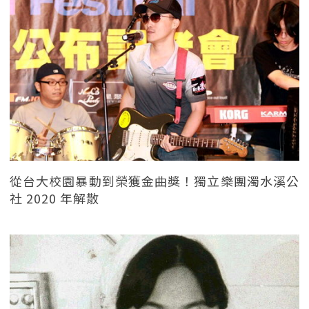
從台大校園暴動到榮獲金曲獎！獨立樂團濁水溪公
社 2020 年解散