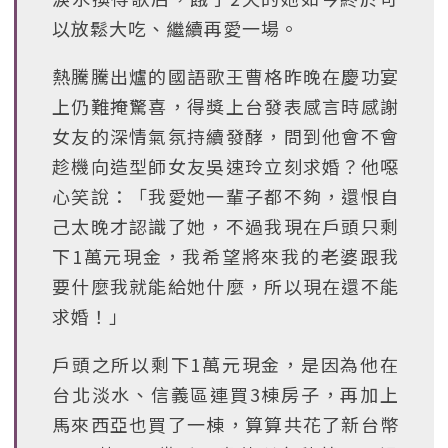
以放鬆大吃、繼續再愛一場。
熱騰騰出爐的國語歌王曹格昨晚在慶功宴
上仍難掩驚喜，得獎上台發表感言時感謝
女友的深情氣氛持續發酵，問到他會不會
趁機向造型師女友吳速玲立刻求婚？他噁
心笑說：「我愛她一輩子都不夠，還恨自
己太晚才認識了她，不過我現在戶頭只剩
下1萬元現金，我希望將來我的老婆跟我
要什麼我就能給她什麼，所以現在還不能
求婚！」
戶頭之所以剩下1萬元現金，是因為他在
台北淡水、信義區連買3棟房子，再加上
馬來西亞也買了一棟，算算共花了新台幣