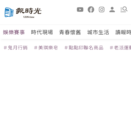
娛樂賽事
時代現場
青春懷舊
城市生活
讀報
＃鬼月行銷
＃美琪樂皂
＃點點印聯名商品
＃老派運