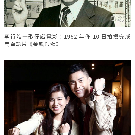
李行唯一歌仔戲電影！1962 年僅 10 日拍攝完成
閩南語片《金鳳銀鵝》