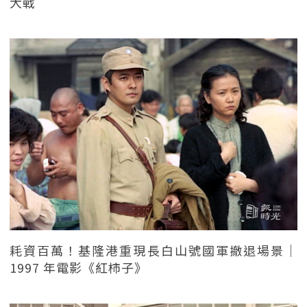
大戰
耗資百萬！基隆港重現長白山號國軍撤退場景｜
1997 年電影《紅柿子》