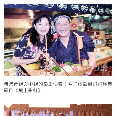
橫跨台視與中視的影史傳奇！帽子歌后鳳飛飛經典
節目《飛上彩虹》