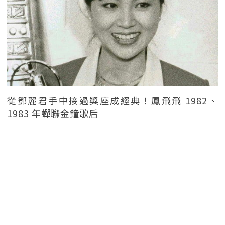
從鄧麗君手中接過獎座成經典！鳳飛飛 1982、
1983 年蟬聯金鐘歌后