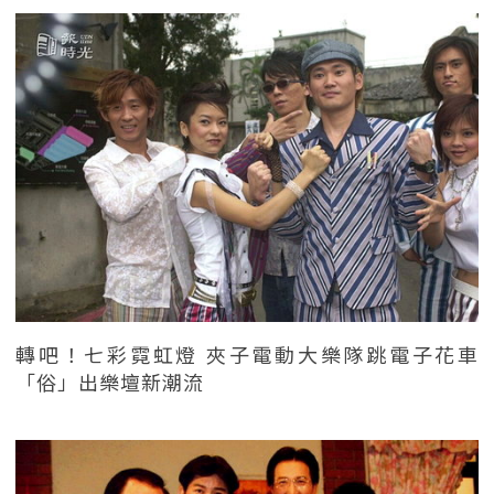
轉吧！七彩霓虹燈 夾子電動大樂隊跳電子花車
「俗」出樂壇新潮流