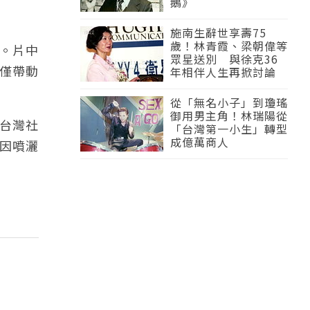
鵝》
施南生辭世享壽75
歲！林青霞、梁朝偉等
。片中
眾星送別 與徐克36
僅帶動
年相伴人生再掀討論
從「無名小子」到瓊瑤
御用男主角！林瑞陽從
台灣社
「台灣第一小生」轉型
成億萬商人
因噴灑