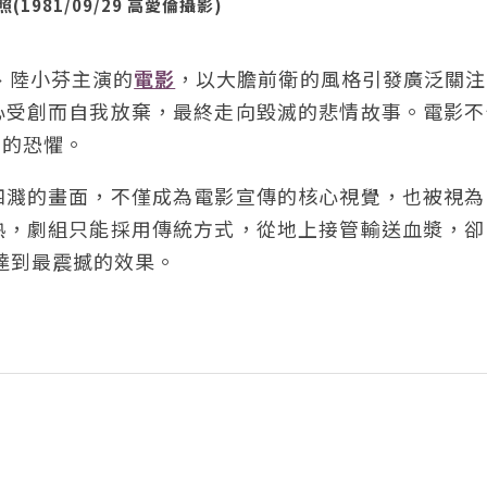
81/09/29 高愛倫攝影)
、陸小芬主演的
電影
，以大膽前衛的風格引發廣泛關注
心受創而自我放棄，最終走向毀滅的悲情故事。電影不
制的恐懼。
四濺的畫面，不僅成為電影宣傳的核心視覺，也被視為
熟，劇組只能採用傳統方式，從地上接管輸送血漿，卻
達到最震撼的效果。