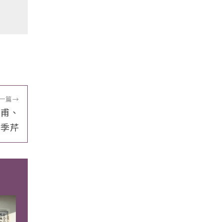
一篇
→
仁甫、
季芹