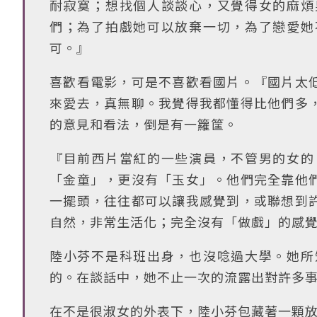
耐寂寞；想找個人談談心，又覺得女的麻煩
們；為了拍戲她可以放棄一切，為了戀愛她
可。』
喜歡看電影，可是不喜歡看國片。『國片太
來愛去，真無聊。我覺得我都懂得比他們多
的意見和看法，倒是有一籮筐。
『目前西片當紅的一些演員，不管男的女的
「金童」，更沒有「玉女」。他們完全靠他
一擺頭，往往都可以讓我感覺到，或聯想到
自然，非常生活化；完全沒有「做戲」的感
陸小芬不是科班出身，也沒唸過大學。她所
的。在談話中，她不止一次的流露出對許多
在不是很淑女的外表下，陸小芬包藏著一顆