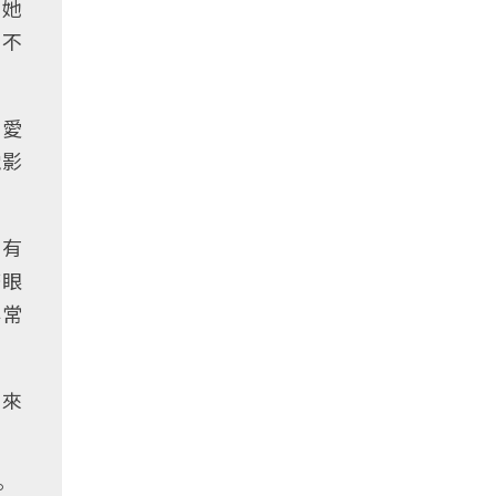
成她
手不
裡愛
電影
沒有
擠眼
非常
得來
。