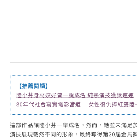
【推薦閱讀】
陸小芬身材姣好曾一脫成名 純熟演技獲獎連連
80年代社會寫實電影當道 女性復仇捧紅雙陸
這部作品讓陸小芬一舉成名，然而，她並未滿足
演技展現截然不同的形象，最終奪得第20屆金馬