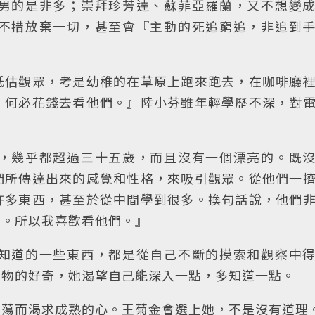
男的是非多；崇拜珍芳達、蘇菲亞羅蘭，又不想變
不措放棄一切，甚至會『主動的死追窮追，非追到
低估觀眾，考是幼稚的在草原上跑來跑去，在咖啡廳
，何必花錢去看他們。』陸小芬雖年輕學歷不深，對
，幾乎都超過三十五歲，而且沒有一個漂亮的。既
們所傳達出來的感覺和性格，來吸引觀眾。從他們一
許多東西，甚至於從中間學到很多。換句話說，他們
覺。所以我喜歡看他們。』
知道的一些東西，都是從自己不斷的摸索和觀察中
事物的好奇，她渴望自己能深入一點，多知道一點。
放蕩而渴求成熟的心。王菊金會選上她，不是沒有道理