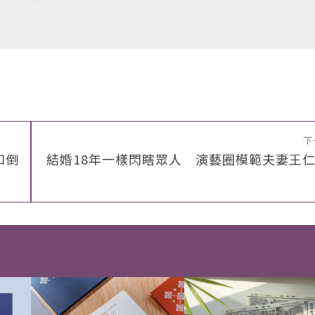
下
如倒
結婚18年一樣閃瞎眾人 演藝圈模範夫妻王