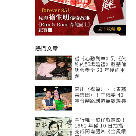
熱門文章
從《心動列車》到《欠
妳的那場婚禮》蘇慧倫
與張孝全 23 年後的重
逢
寫出〈祝福〉、〈青蘋
果樂園〉！丁曉雯 40
年音樂路創造無數經典
李行唯一歌仔戲電影！
1962 年僅 10 日拍攝
完成閩南語片《金鳳銀