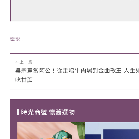
電影
﹒
←
上一篇
吳宗憲當阿公！從走唱牛肉場到金曲歌王 人生
吃甘蔗
時光商號 懷舊選物