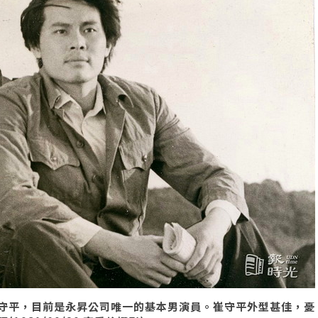
守平，目前是永昇公司唯一的基本男演員。崔守平外型甚佳，憂