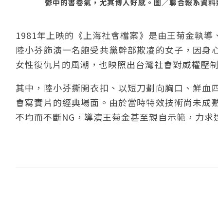
鬱中的書卷氣，尤其博人好感。圖／聯合報系資料照(19
1981年上映的《上海社會檔案》是由王菊金執導
陸小芬飾演一名飽受共黨幹部欺凌的女子，因身
女性復仇片的風潮，也映照出台灣社會對威權壓
其中，陸小芬撕開衣扣、以短刀劃向胸口、鮮血
會寫實片的經典場面。由於當時特效技術尚未成
不均而不斷NG，導演王菊金甚至親自示範，力求