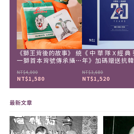
《獅王背後的故事》 統
《中華隊X經典
一獅首本背號傳承攝影
年》加碼贈送抗
集
珍藏戰報！
NT$4,000
NT$3,680
NT$1,580
NT$1,520
最新文章