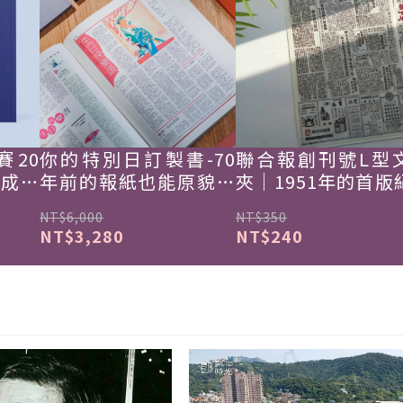
賽20
你的特別日訂製書-70
聯合報創刊號L型
韓成功
年前的報紙也能原貌重
夾｜1951年的首版
現
NT$6,000
NT$350
NT$3,280
NT$240