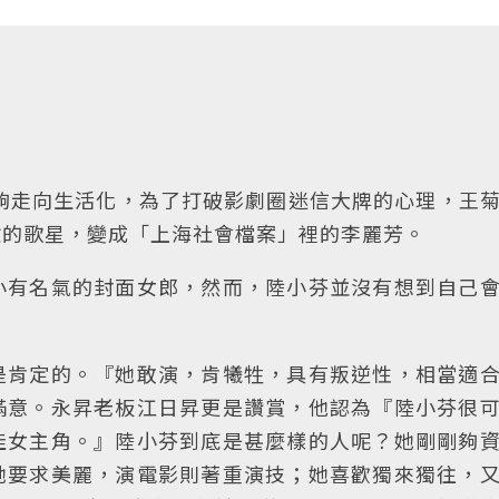
夠走向生活化，為了打破影劇圈迷信大牌的心理，王
驗的歌星，變成「上海社會檔案」裡的李麗芳。
小有名氣的封面女郎，然而，陸小芬並沒有想到自己
是肯定的。『她敢演，肯犧牲，具有叛逆性，相當適
滿意。永昇老板江日昇更是讚賞，他認為『陸小芬很
佳女主角。』陸小芬到底是甚麼樣的人呢？她剛剛夠
她要求美麗，演電影則著重演技；她喜歡獨來獨往，