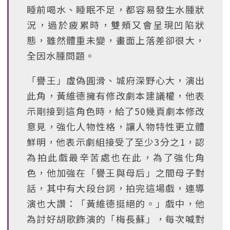
睡前喝水、睡眠不足，都容易發生水腫狀
況，過於疲累時，雙頰又會呈現凹陷狀
態，雖然體重未變，畫面上落差卻很大，
全因水腫問題。
「譽王」虛偽圓滑、城府深野心大，演出
此角，黃維德擁有修改劇本建議權，他表
示剛接到這角色時，給了50幾頁劇本修改
意見，強化人物性格，讓人物特性更立體
鮮明，他表示劇組接受了至少3分之1，認
為拍此戲最辛苦處也在此，為了強化角
色，他加強在「譽王與母后」之間母子對
話，其中有大段台詞，拍完這場戲，連導
演也大讚：「黃維德挺絕的。」戲中，他
為討好胡歌飾演的「梅長蘇」，每次喊對