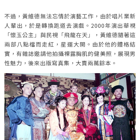
不過，黃維德無法忘情於演藝工作，由於唱片業新
人輩出，於是轉換跑道去演戲。2000年演出華視
「懷玉公主」與民視「飛龍在天」，黃維德隨著這
兩部八點檔而走紅，星運大開。由於他的體格結
實，有雜誌邀請他拍攝裸露胸肌的健美照，展現男
性魅力，後來出版寫真集，大賣兩萬餘本。