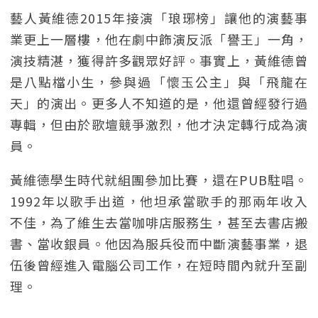
藝人黃維德2015年接演「琅琊榜」讓他的演藝事
業更上一層樓，他在劇中飾演反派「譽王」一角，
演技精湛，獲得許多觀眾好評。事實上，黃維德曾
是八點檔小生，參與過「懷玉公主」與「飛龍在
天」的演出。更多人不知道的是，他還曾經發行過
專輯，但由於歌壇競爭激烈，他才決定轉行成為演
員。
黃維德學生時代就組團參加比賽，還在PUB駐唱。
1992年以歌手出道，他坦承當歌手的那兩年收入
不佳，為了維生去當咖啡店服務生，甚至去書店搬
書、當收銀員。他因為服兵役而中斷演藝事業，退
伍後曾經進入電腦公司工作，在短時間內就升至副
理。