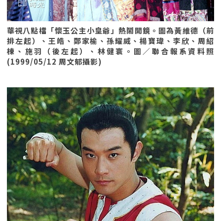
華視八點檔「懷玉公主小皇爺」熱鬧開鏡。圖為黃維德（前
排左起）、王皓、鄭家榆、孫耀威、楊寶瑋、李欣、周紹
棟、施羽（後左起）、林健寰。圖／聯合報系資料照
(1999/05/12 周文郁攝影)