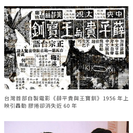
台灣首部自製電影《薛平貴與王寶釧》1956 年上
映引轟動 膠捲卻消失近 60 年