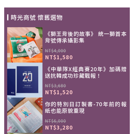
時光商號 懷舊選物
《獅王背後的故事》 統一獅首本
背號傳承攝影集
NT$4,000
NT$1,580
《中華隊X經典賽20年》加碼贈
送抗韓成功珍藏戰報！
NT$3,680
NT$1,520
你的特別日訂製書-70年前的報
紙也能原貌重現
NT$6,000
NT$3,280