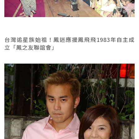
台灣追星族始祖！鳳迷應援鳳飛飛1983年自主成
立「鳳之友聯誼會」