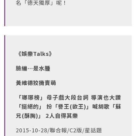
名「德天獨厚」呢！
《娛樂Talks》
臉繃…是水腫
黃維德狡猾賣萌
「瑯琊榜」母子戲大段台詞 導演也大讚
「挺絕的」 扮「譽王(欲王)」喊胡歌「蘇
兄(酥胸)」 2人自得其樂
2015-10-28/聯合報/C2版/星話題