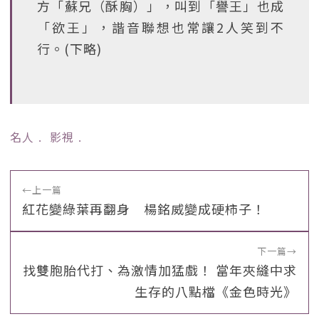
方「蘇兄（酥胸）」，叫到「譽王」也成
「欲王」，諧音聯想也常讓2人笑到不
行。(下略)
名人
﹒
影視
﹒
←
上一篇
紅花變綠葉再翻身 楊銘威變成硬柿子！
下一篇
→
找雙胞胎代打、為激情加猛戲！ 當年夾縫中求
生存的八點檔《金色時光》