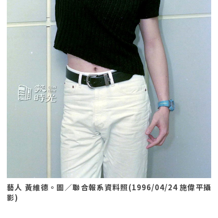
藝人 黃維德。圖／聯合報系資料照(1996/04/24 施偉平攝
影)