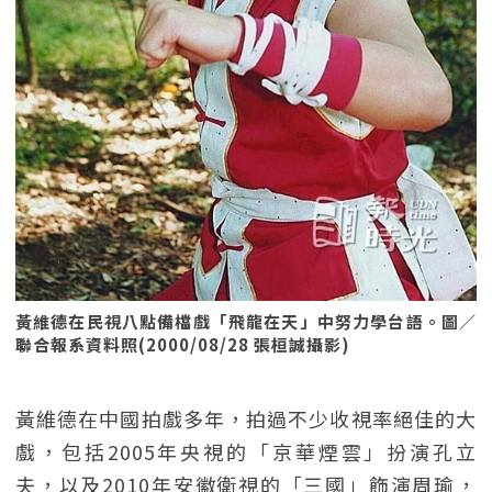
黃維德在民視八點備檔戲「飛龍在天」中努力學台語。圖／
聯合報系資料照(2000/08/28 張桓誠攝影)
黃維德在中國拍戲多年，拍過不少收視率絕佳的大
戲，包括2005年央視的「京華煙雲」扮演孔立
夫，以及2010年安徽衛視的「三國」飾演周瑜，