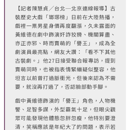
【記者陳慧貞╱台北─北京連線報導】古
裝歷史大戲「瑯琊榜」日前在大陸熱播，
戲裡一票男星身價再度翻漲，久未露面的
黃維德在劇中飾演奸詐狡猾、機關算盡、
亦正亦邪、時而賣萌的「譽王」，成為全
劇演員最亮點，網友大讚：「看不下其他
古裝劇。」他27日接受聯合報專訪，提到
賣萌同時，也被指表情緊繃疑似整容，他
坦言以前曾打過脈衝光，但後來認為不需
要，就沒再打過了，否認臉部動手腳。
戲中黃維德飾演的「譽王」角色，人物機
警、足智多謀，外型霸氣十足，但眼尖觀
眾可能發現他體態忽胖忽瘦，他特別要澄
清，笑稱應該是年紀大了的問題，表示若