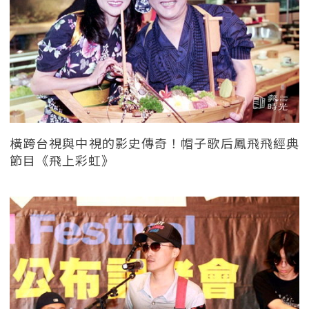
橫跨台視與中視的影史傳奇！帽子歌后鳳飛飛經典
節目《飛上彩虹》