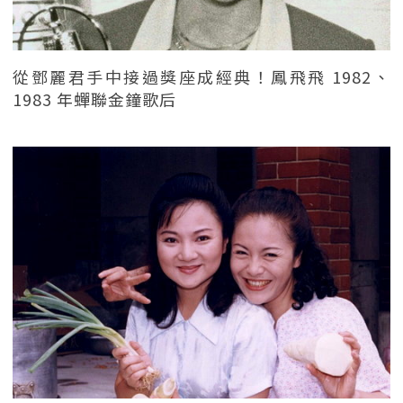
從鄧麗君手中接過獎座成經典！鳳飛飛 1982、
1983 年蟬聯金鐘歌后