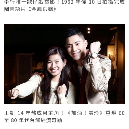
李行唯一歌仔戲電影！1962 年僅 10 日拍攝完成
閩南語片《金鳳銀鵝》
王凱 14 年熬成男主角！《加油！美玲》重現 60
至 80 年代台灣經濟奇蹟