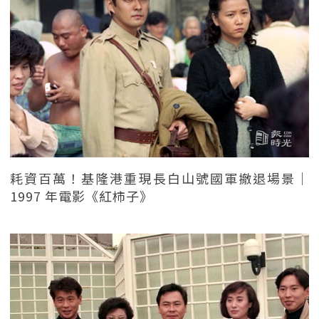
耗資百萬！基隆港重現長白山號國軍撤退場景｜
1997 年電影《紅柿子》