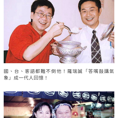
國、台、客語都難不倒他！羅瑞誠「答嘴鼓講氣
象」成一代人回憶！