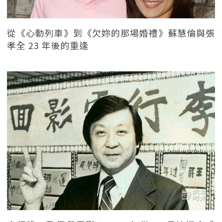
從《心動列車》到《欠妳的那場婚禮》蘇慧倫與張
孝全 23 年後的重逢