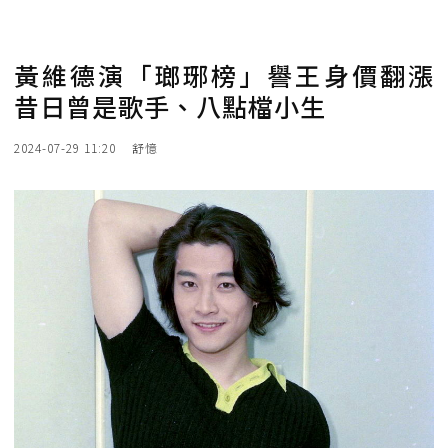
黃維德演「瑯琊榜」譽王身價翻漲
昔日曾是歌手、八點檔小生
2024-07-29 11:20
舒憶