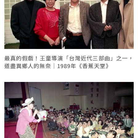
最真的假戲！王童導演「台灣近代三部曲」之一，
道盡異鄉人的無奈｜1989年《香蕉天堂》