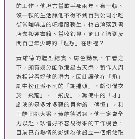
的工作，他坦言當歌手那兩年，有一頓、
沒一頓的生活讓他不得不到百貨公司小吃
街當咖啡店的吧檯服務生，也曾淪落到書
店去搬運書籍、當收銀員，窮日子過到反
問自己年少時的「理想」在哪裡？
黃維德的體型結實、膚色黝黑，乍看之
下，頗有幾分酷似港星古天樂，製作人周
遊相當看好他的潛力，因此讓他在「飛」
劇中扮正派不阿的「謝捕頭」，戲份僅次
於「飛龍」、「飛虎」，籌備中的「才」
劇演的是多才多藝的貝勒爺「傅恆」，和
王皓同挑大梁，黃維德透露，他一定會全
力以赴，珍惜好不容易得來的工作機會，
目前已有熱情的影迷為他設立一個網站取