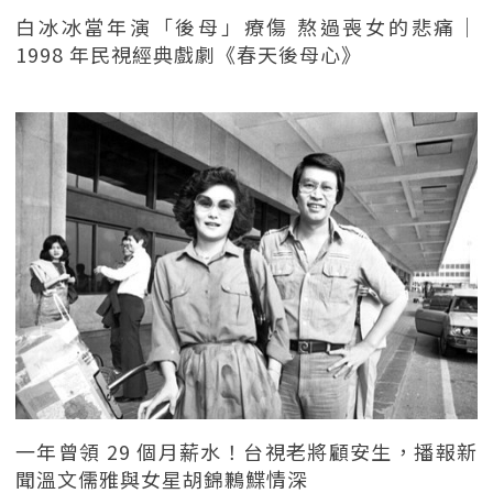
白冰冰當年演「後母」療傷 熬過喪女的悲痛｜
1998 年民視經典戲劇《春天後母心》
一年曾領 29 個月薪水！台視老將顧安生，播報新
聞溫文儒雅與女星胡錦鶼鰈情深