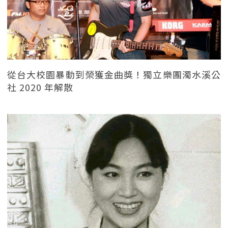
從台大校園暴動到榮獲金曲獎！獨立樂團濁水溪公
社 2020 年解散