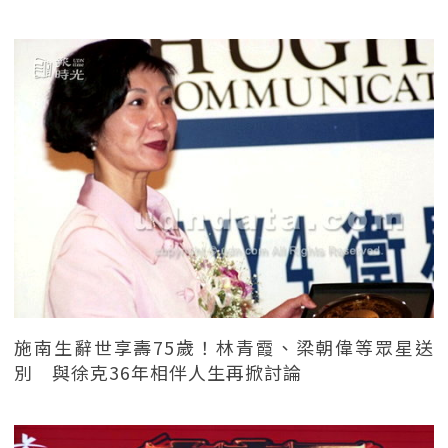
施南生辭世享壽75歲！林青霞、梁朝偉等眾星送
別 與徐克36年相伴人生再掀討論