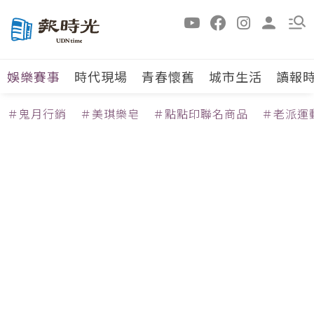
娛樂賽事
時代現場
青春懷舊
城市生活
讀報
＃鬼月行銷
＃美琪樂皂
＃點點印聯名商品
＃老派運