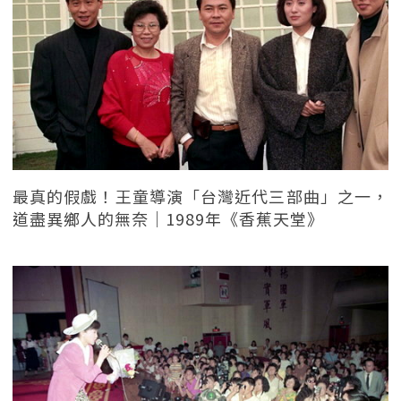
最真的假戲！王童導演「台灣近代三部曲」之一，
道盡異鄉人的無奈｜1989年《香蕉天堂》