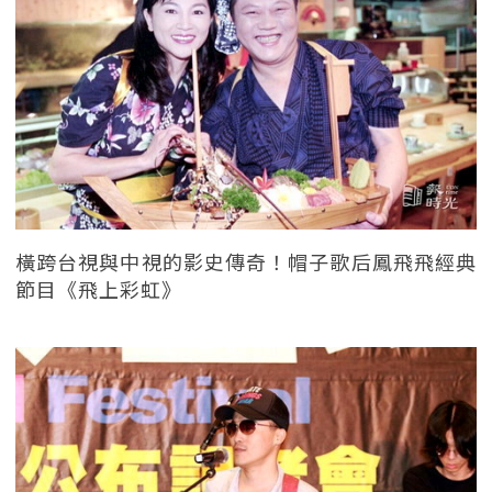
橫跨台視與中視的影史傳奇！帽子歌后鳳飛飛經典
節目《飛上彩虹》