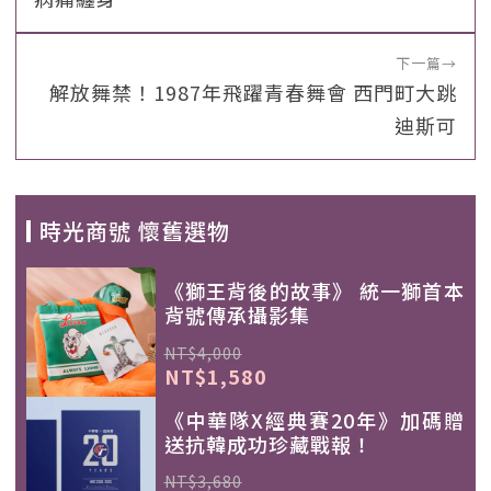
下一篇
→
解放舞禁！1987年飛躍青春舞會 西門町大跳
迪斯可
時光商號 懷舊選物
《獅王背後的故事》 統一獅首本
背號傳承攝影集
NT$4,000
NT$1,580
《中華隊X經典賽20年》加碼贈
送抗韓成功珍藏戰報！
NT$3,680