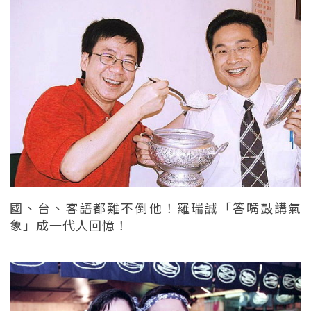
國、台、客語都難不倒他！羅瑞誠「答嘴鼓講氣
象」成一代人回憶！