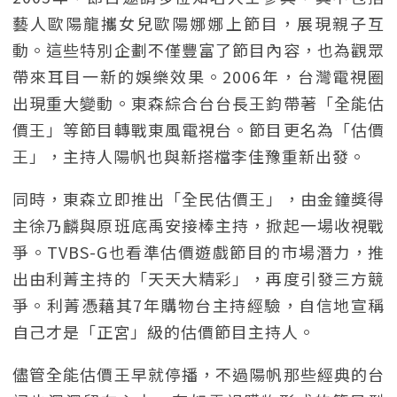
藝人歐陽龍攜女兒歐陽娜娜上節目，展現親子互
動。這些特別企劃不僅豐富了節目內容，也為觀眾
帶來耳目一新的娛樂效果。2006年，台灣電視圈
出現重大變動。東森綜合台台長王鈞帶著「全能估
價王」等節目轉戰東風電視台。節目更名為「估價
王」，主持人陽帆也與新搭檔李佳豫重新出發。
同時，東森立即推出「全民估價王」，由金鐘獎得
主徐乃麟與原班底禹安接棒主持，掀起一場收視戰
爭。TVBS-G也看準估價遊戲節目的市場潛力，推
出由利菁主持的「天天大精彩」，再度引發三方競
爭。利菁憑藉其7年購物台主持經驗，自信地宣稱
自己才是「正宮」級的估價節目主持人。
儘管全能估價王早就停播，不過陽帆那些經典的台