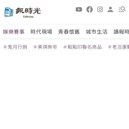
娛樂賽事
時代現場
青春懷舊
城市生活
讀報
＃鬼月行銷
＃美琪樂皂
＃點點印聯名商品
＃老派運