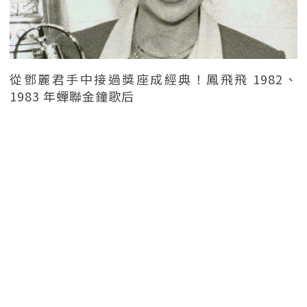
從鄧麗君手中接過獎座成經典！鳳飛飛 1982、
1983 年蟬聯金鐘歌后