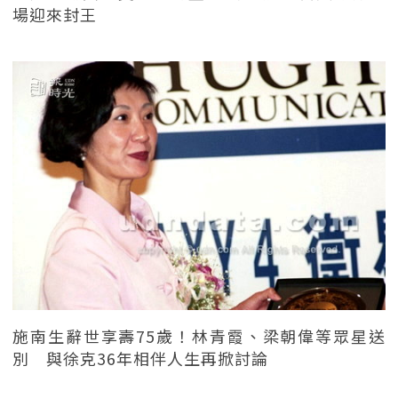
場迎來封王
施南生辭世享壽75歲！林青霞、梁朝偉等眾星送
別 與徐克36年相伴人生再掀討論