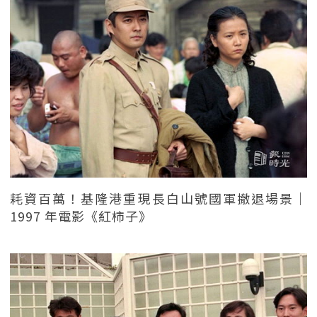
耗資百萬！基隆港重現長白山號國軍撤退場景｜
1997 年電影《紅柿子》