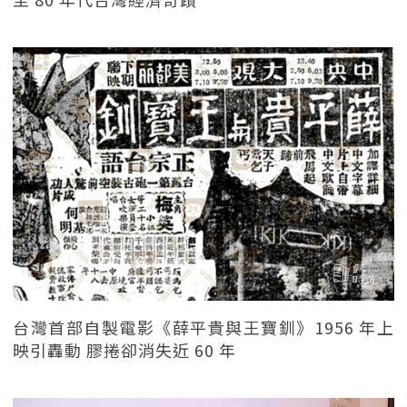
台灣首部自製電影《薛平貴與王寶釧》1956 年上
映引轟動 膠捲卻消失近 60 年