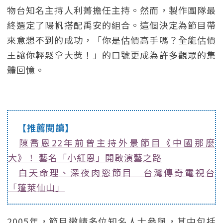
物台知名主持人利菁擔任主持。然而，製作團隊最
終選定了陽帆搭配禹安的組合。這個決定為節目帶
來意想不到的成功，「你是估價高手嗎？全能估價
王讓你輕鬆拿大獎！」的口號更成為許多觀眾的集
體回憶。
【推薦閱讀】
陳喬恩22年前曾主持外景節目《中國那麼
大》！ 藝名「小紅恩」開啟演藝之路
白天命理、深夜肉慾節目 台灣傳奇電視台
「蓬萊仙山」
2005年，節目邀請多位知名人士參與，其中包括