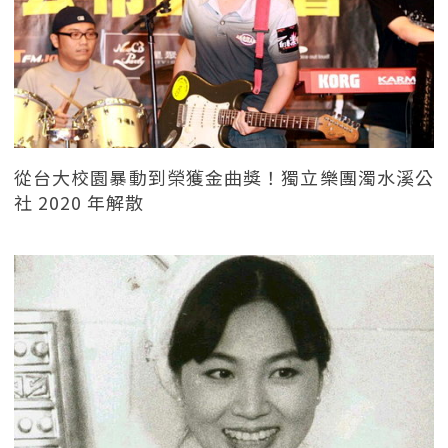
從台大校園暴動到榮獲金曲獎！獨立樂團濁水溪公
社 2020 年解散