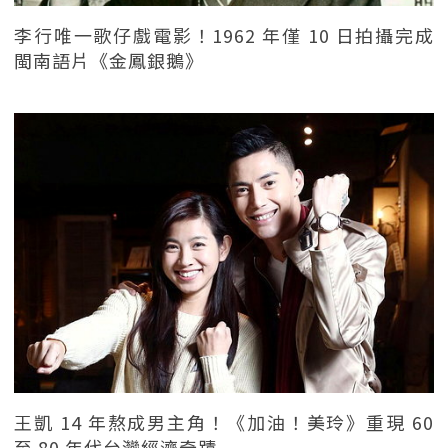
李行唯一歌仔戲電影！1962 年僅 10 日拍攝完成
閩南語片《金鳳銀鵝》
王凱 14 年熬成男主角！《加油！美玲》重現 60
至 80 年代台灣經濟奇蹟