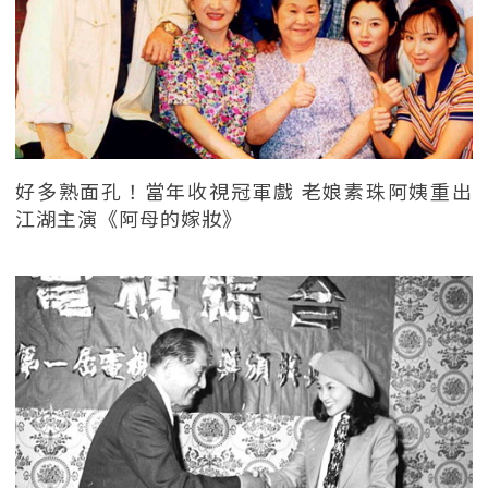
好多熟面孔！當年收視冠軍戲 老娘素珠阿姨重出
江湖主演《阿母的嫁妝》