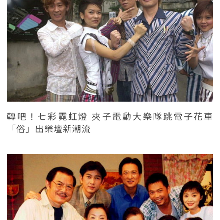
轉吧！七彩霓虹燈 夾子電動大樂隊跳電子花車
「俗」出樂壇新潮流