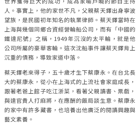
世界獲得巨大的成功，成為家喻戶曉的節目主持
人。事實上，他的家世不凡，父親蔡天鐸出身寧波
望族，是民國初年知名的執業律師。蔡天鐸當時在
上海與幾個同鄉合資經營輪船公司，而有「中國的
鐵達尼號」之稱，1949年沉沒的太平輪，就是他
公司所屬的豪華客輪。這次沈船事件讓蔡天鐸背上
沉重的債務，導致家道中落。
蔡天鐸老來得子，五十歲才生下蔡康永。在台北長
大的蔡康永，從小在上海式的上流社會家庭成長，
跟著老爸上館子吃江浙菜，看著父親讀書、票戲，
與達官貴人打麻將，在應酬的飯局談生意。蔡康永
的家中有許多藏書，也培養出他廣泛的閱讀興趣與
藝文素養。