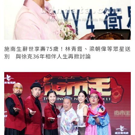
施南生辭世享壽75歲！林青霞、梁朝偉等眾星送
別 與徐克36年相伴人生再掀討論