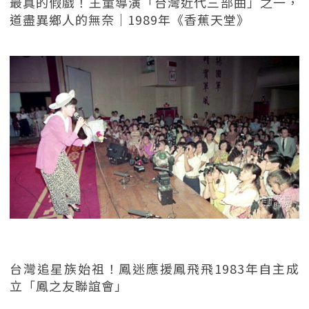
最真的假戲！王童導演「台灣近代三部曲」之一，
道盡異鄉人的無奈｜1989年《香蕉天堂》
台灣追星族始祖！鳳迷應援鳳飛飛1983年自主成
立「鳳之友聯誼會」