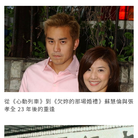
從《心動列車》到《欠妳的那場婚禮》蘇慧倫與張
孝全 23 年後的重逢