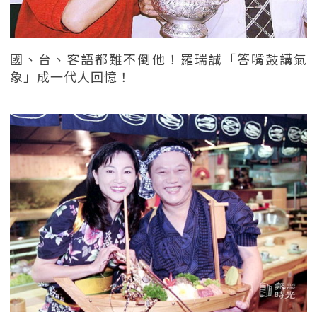
國、台、客語都難不倒他！羅瑞誠「答嘴鼓講氣
象」成一代人回憶！