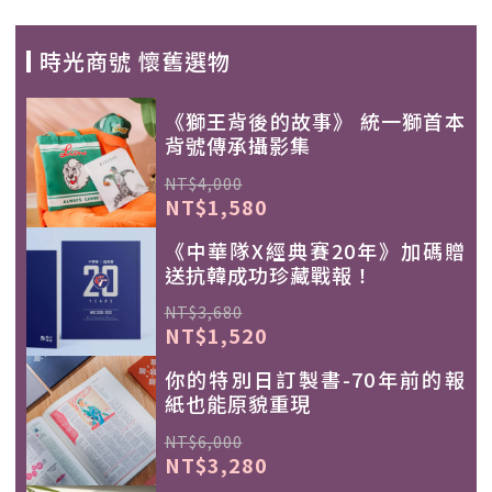
時光商號 懷舊選物
《獅王背後的故事》 統一獅首本
背號傳承攝影集
NT$4,000
NT$1,580
《中華隊X經典賽20年》加碼贈
送抗韓成功珍藏戰報！
NT$3,680
NT$1,520
你的特別日訂製書-70年前的報
紙也能原貌重現
NT$6,000
NT$3,280