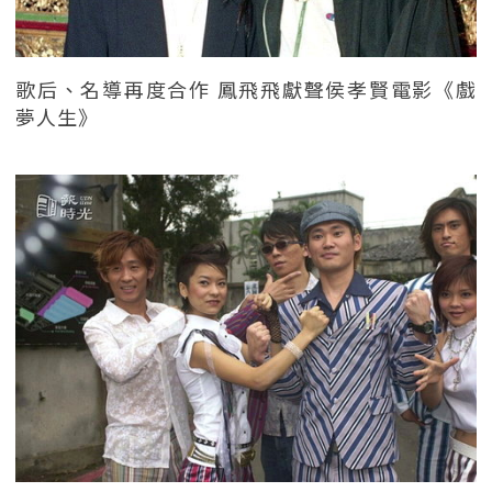
歌后、名導再度合作 鳳飛飛獻聲侯孝賢電影《戲
夢人生》