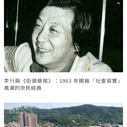
李行與《街頭巷尾》：1963 年開啟「社會寫實」
風潮的庶民經典