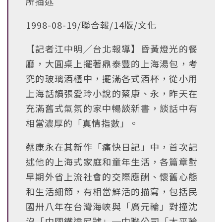
所描述
1998-08-19/聯合報/14版/文化
【記者江中明╱台北報導】昏黃燈光的餐
廳，大圓桌上擺著鼎泰豐的上海湯包，考
究的玻璃酒櫃中，擺滿各式酒杯，從小用
上海話讀張愛玲小說的蔡康、永，昨天在
充滿舊式氣氛的家中暢談新書，談話中有
相當濃厚的「真情指數」。
蔡康永在其新作「痛快日記」中，首次記
述他的上海式家庭和童年生活，各篇章對
早期外省上流社會的交際應酬、懷舊心態
和生活細節，有相當鮮活的描寫，包括民
國卅八年在台灣海峽與「廣元輪」對撞沈
沒「中國鐵達尼號」─中聯公司「太平輪