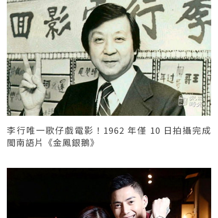
李行唯一歌仔戲電影！1962 年僅 10 日拍攝完成
閩南語片《金鳳銀鵝》