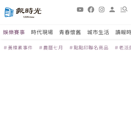
娛樂賽事
時代現場
青春懷舊
城市生活
讀報
＃黃樟素事件
＃農曆七月
＃點點印聯名商品
＃老派