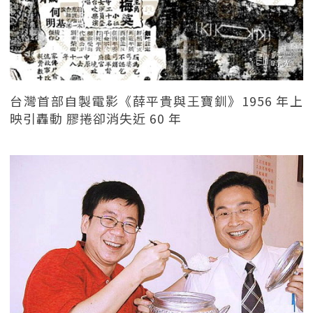
台灣首部自製電影《薛平貴與王寶釧》1956 年上
映引轟動 膠捲卻消失近 60 年