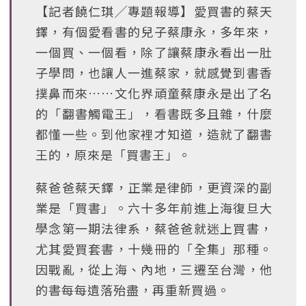
【記者饒仁琪╱專題報導】愛買書的蔡天
鐸，有個愛看書的兒子蔡康永，多年來，
一個買、一個看，除了讓蔡康永看出一肚
子學問，也讓人一進蔡家，就感覺到書香
撲鼻而來……文化界頑童蔡康永是出了名
的「翻書觸電王」，看書既多且雜，什麼
都懂一些。到他家裡才知道，造就了翻書
王的，原來是「買書王」。
蔡爸爸蔡天鐸，正業是律師，更資深的副
業是「買書」。六十多年前進上海復旦大
學念第一期法律系，蔡爸爸就迷上買書，
尤其愛買套書，十幾冊的「全集」那種。
因戰亂，從上海、內地，三遷至台灣，他
的書每每遺落殆盡，再重新買過。