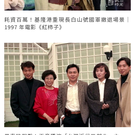
耗資百萬！基隆港重現長白山號國軍撤退場景｜
1997 年電影《紅柿子》