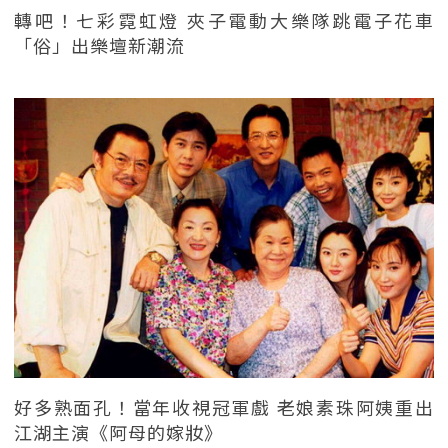
轉吧！七彩霓虹燈 夾子電動大樂隊跳電子花車
「俗」出樂壇新潮流
好多熟面孔！當年收視冠軍戲 老娘素珠阿姨重出
江湖主演《阿母的嫁妝》