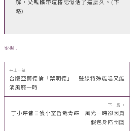
解，父親攜帶這樁記憶活了這麼久。(下
略)
影視
﹒
←
上一篇
台版亞蘭德倫「葉明德」 聲線特殊能唱又能
演風靡一時
下一篇
→
丁小芹昔日獲小室哲哉青睞 風光一時卻因賣
假包身陷囹圄