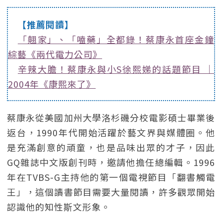
【推薦閱讀】
「翹家」、「嗑藥」全都錄！蔡康永首座金鐘
綜藝《兩代電力公司》
辛辣大膽！蔡康永與小S徐熙娣的話題節目 ｜
2004年《康熙來了》
蔡康永從美國加州大學洛杉磯分校電影碩士畢業後
返台，1990年代開始活躍於藝文界與媒體圈。他
是充滿創意的頑童，也是品味出眾的才子，因此
GQ雜誌中文版創刊時，邀請他擔任總編輯。1996
年在TVBS-G主持他的第一個電視節目「翻書觸電
王」，這個讀書節目需要大量閱讀，許多觀眾開始
認識他的知性斯文形象。