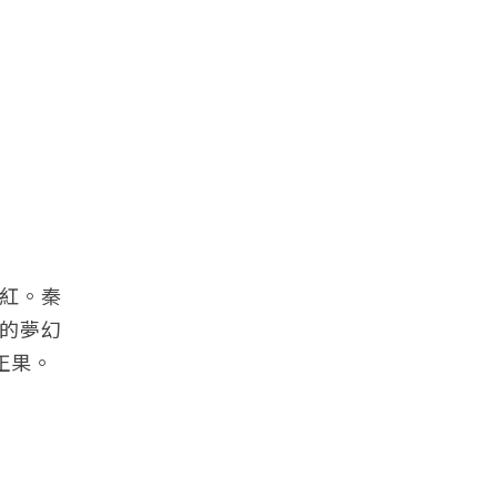
而紅。秦
的夢幻
正果。