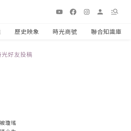
活
歷史映象
時光商號
聯合知識庫
時光好友投稿
被瓊瑤