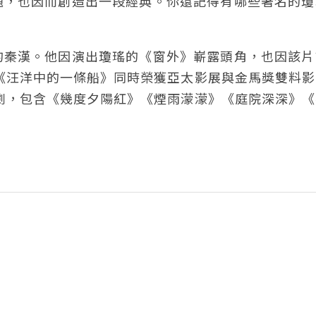
題，也因而創造出一段經典。你還記得有哪些著名的瓊
的秦漢。他因演出瓊瑤的《窗外》嶄露頭角，也因該片
藉《汪洋中的一條船》同時榮獲亞太影展與金馬獎雙料
視劇，包含《幾度夕陽紅》《煙雨濛濛》《庭院深深》
。