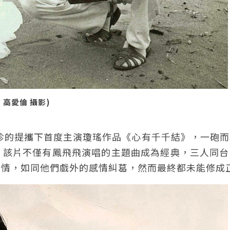
 高愛倫 攝影)
甄珍的提攜下首度主演瓊瑤作品《心有千千結》，一砲
，該片不僅有鳳飛飛演唱的主題曲成為經典，三人同台
戀情，如同他們戲外的感情糾葛，然而最終都未能修成