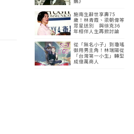
鵝》
施南生辭世享壽75
歲！林青霞、梁朝偉等
眾星送別 與徐克36
年相伴人生再掀討論
從「無名小子」到瓊瑤
御用男主角！林瑞陽從
「台灣第一小生」轉型
成億萬商人