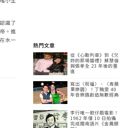
瑤小生
認識了
影帝。進
《在水一
熱門文章
從《心動列車》到《欠
妳的那場婚禮》蘇慧倫
與張孝全 23 年後的重
逢
寫出〈祝福〉、〈青蘋
果樂園〉！丁曉雯 40
年音樂路創造無數經典
李行唯一歌仔戲電影！
1962 年僅 10 日拍攝
完成閩南語片《金鳳銀