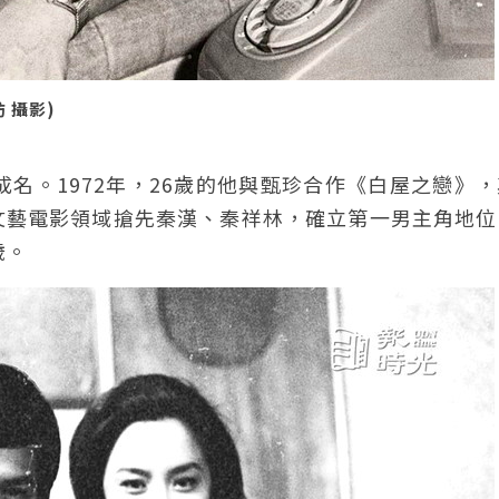
 攝影)
名。1972年，26歲的他與甄珍合作《白屋之戀》
文藝電影領域搶先秦漢、秦祥林，確立第一男主角地位
歲。