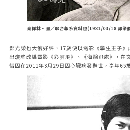
秦祥林。圖／聯合報系資料照(1981/03/18 郭肇舫
鄧光榮也大獲好評，17歲便以電影《學生王子》成
出瓊瑤改編電影《彩雲飛》、《海鷗飛處》，在
惜因在2011年3月29日因心臟病發辭世，享年65