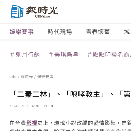
娛樂賽事
時代現場
青春懷舊
城
＃鬼月行銷
＃美琪樂皂
＃點點印聯名商
udn
/
報時光
/
娛樂賽事
「二秦二林」、「咆哮教主」、「第
2024-12-06 14:30
PH90
在台灣
影視
史上，瓊瑤小說改編的愛情影集，是