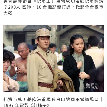
美食競賽節目《夜市王》為何成功帶動夜市經濟
？200人 團隊、18 台攝影機打造，掀起全台夜市
大戰
耗資百萬！基隆港重現長白山號國軍撤退場景｜
1997 年電影《紅柿子》