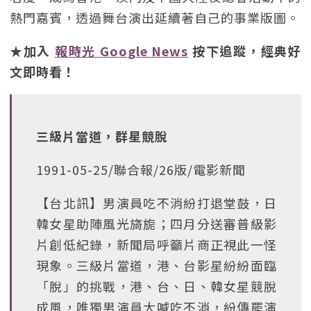
熱門嘉賓，透過舞台演出延續著自己的事業版圖。
★加入
報時光 Google News
按下追蹤，經典好
文即時看！
三級片當道，群星競脫
1991-05-25/聯合報/26版/電影新聞
【台北訊】男演員吃不消紛打退堂鼓，日
韓女星助陣風光旖旎；四月分送審普級影
片創低紀錄，新聞局呼籲片商正視此一怪
現象。三級片當道，港、台影星紛紛面臨
「脫」的挑戰，港、台、日、韓女星競脫
成風，唯獨男演員大喊吃不消，紛傳罷演