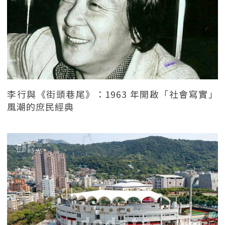
李行與《街頭巷尾》：1963 年開啟「社會寫實」
風潮的庶民經典