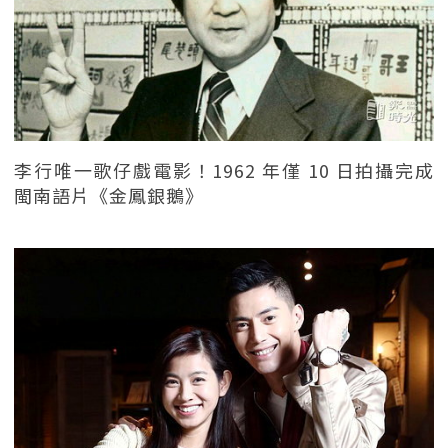
李行唯一歌仔戲電影！1962 年僅 10 日拍攝完成
閩南語片《金鳳銀鵝》