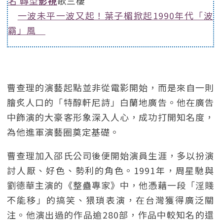
名 轉型
影視
歌三棲
一波未平一波又起！葉子楣掀起1990年代「波
霸」風
曹查理的演藝起點並非從電影開始，而是來自一則
膾炙人口的「特醇軒尼詩」白蘭地廣告。他在廣告
中飾演的大豪客形象深入人心，成功打開知名度，
為他進軍演藝圈奠定基礎。
曹查理加入邵氏公司後便開始演員生涯，多以扮演
討人厭、好色、勢利的角色。1991年，周星馳與
劉德華主演的《整蠱專家》中，他憑藉一段「淫賤
不能移」的搞笑、猥瑣表演，在台灣獲得廣泛關
注。他演出過的作品逾280部，作品中較知名的還