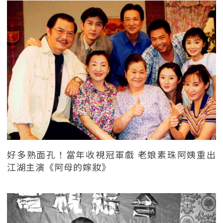
好多熟面孔！當年收視冠軍戲 老娘素珠阿姨重出
江湖主演《阿母的嫁妝》