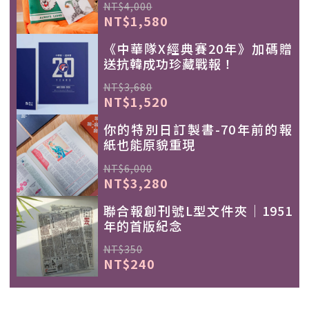
NT$4,000
NT$1,580
《中華隊X經典賽20年》加碼贈
送抗韓成功珍藏戰報！
NT$3,680
NT$1,520
你的特別日訂製書-70年前的報
紙也能原貌重現
NT$6,000
NT$3,280
聯合報創刊號L型文件夾｜1951
年的首版紀念
NT$350
NT$240