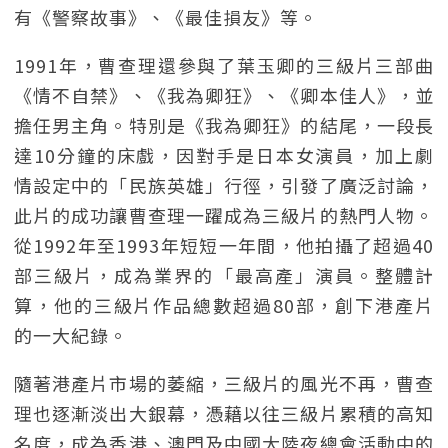
有《警察故事》、《最佳損友》等。
1991年，曹查理還參與了葉玉卿的三級片三部曲
《情不自禁》、《我為卿狂》、《卿本佳人》，並
擔任男主角。特別是《我為卿狂》的結尾，一段長
達10分鐘的床戲，因對手是日本女演員，加上劇
情設定中的「民族英雄」行徑，引發了廣泛討論，
此片的成功讓曹查理一躍成為三級片的熱門人物。
從1992年至1993年短短一年間，他拍攝了超過40
部三級片，成為業界的「最高產」演員。整體計
算，他的三級片作品總數超過80部，創下港產片
的一大紀錄。
隨著港產片市場的萎縮，三級片的風光不再，曹查
理也逐漸淡出大銀幕，憑藉以往三級片累積的高知
名度，成為香港、澳門及中國大陸夜總會活動中的