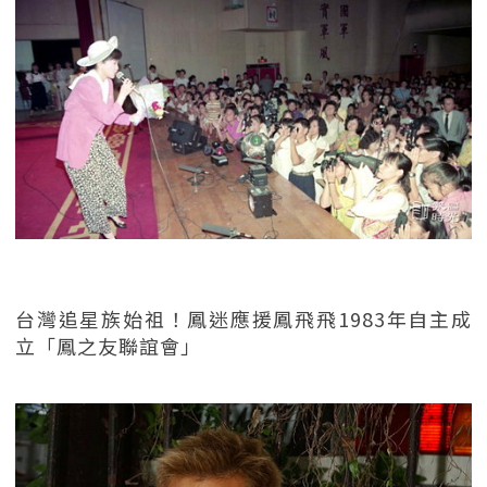
台灣追星族始祖！鳳迷應援鳳飛飛1983年自主成
立「鳳之友聯誼會」