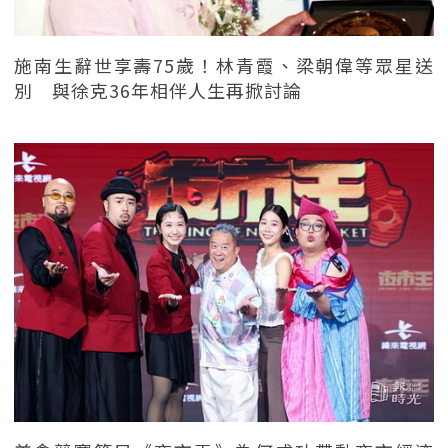
施南生辭世享壽75歲！林青霞、梁朝偉等眾星送
別 與徐克36年相伴人生再掀討論