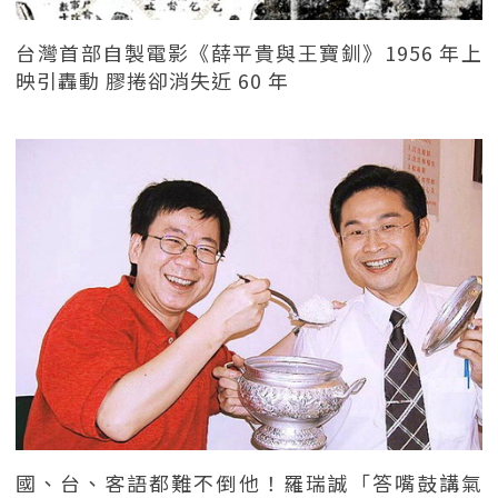
台灣首部自製電影《薛平貴與王寶釧》1956 年上
映引轟動 膠捲卻消失近 60 年
國、台、客語都難不倒他！羅瑞誠「答嘴鼓講氣