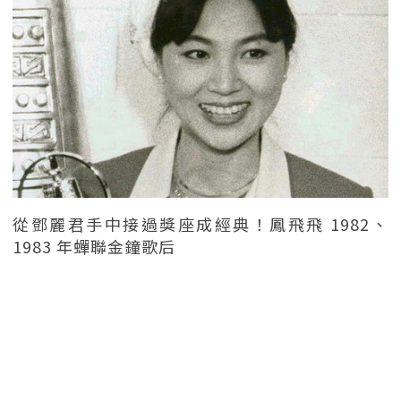
從鄧麗君手中接過獎座成經典！鳳飛飛 1982、
1983 年蟬聯金鐘歌后