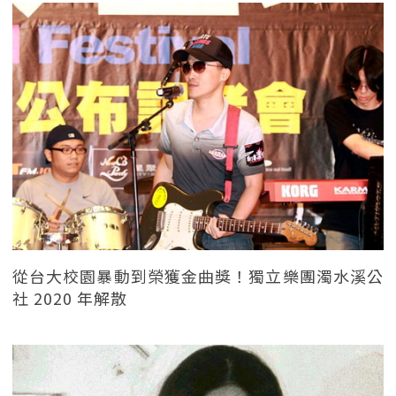
從台大校園暴動到榮獲金曲獎！獨立樂團濁水溪公
社 2020 年解散