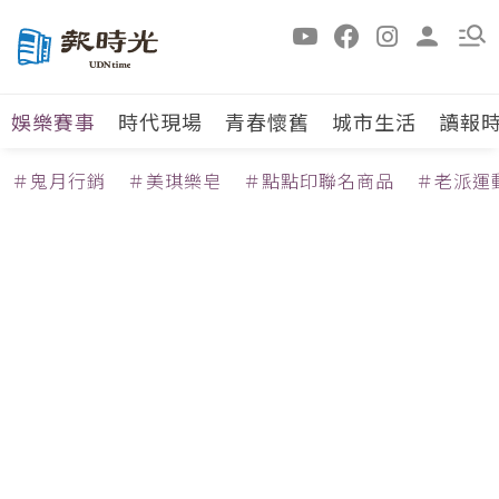
娛樂賽事
時代現場
青春懷舊
城市生活
讀報
＃鬼月行銷
＃美琪樂皂
＃點點印聯名商品
＃老派運