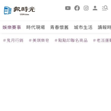
娛樂賽事
時代現場
青春懷舊
城市生活
讀報
＃鬼月行銷
＃美琪樂皂
＃點點印聯名商品
＃老派運