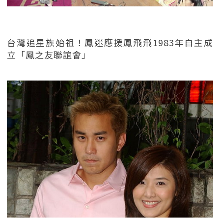
台灣追星族始祖！鳳迷應援鳳飛飛1983年自主成
立「鳳之友聯誼會」