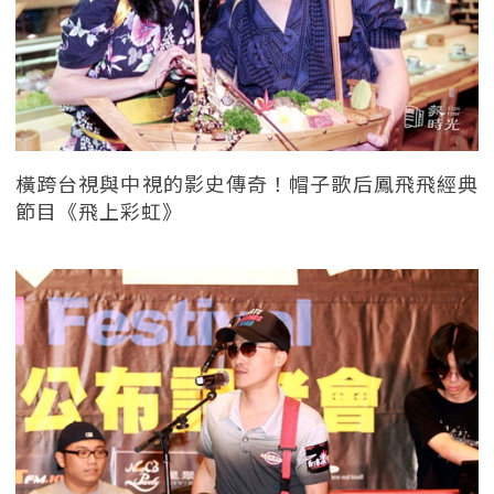
橫跨台視與中視的影史傳奇！帽子歌后鳳飛飛經典
節目《飛上彩虹》