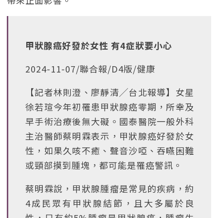
帶來正面影響。
甲狀腺癌好發於女性 有4症狀要小心
2024-11-07/聯合報/D4版/健康
【記者林則澄、廖靜清╱台北報導】女星
徐若瑄今年初罹患甲狀腺癌零期，所幸及
早手術治療後無大礙。國泰醫院一般外科
主治醫師蔡明霖表示，甲狀腺癌好發於女
性，如果久咳不癒、聲音沙啞、吞嚥困難
或頸部摸到腫塊，都可能是罹癌警訊。
蔡明霖說，甲狀腺腫瘤是常見的疾病，約
4成民眾有甲狀腺結節，且大多屬於良
性，只有約5%腫瘤是甲狀腺癌，腫瘤生