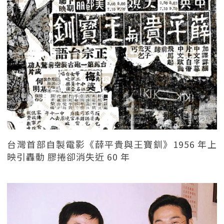
台灣首部自製電影《薛平貴與王寶釧》1956 年上
映引轟動 膠捲卻消失近 60 年