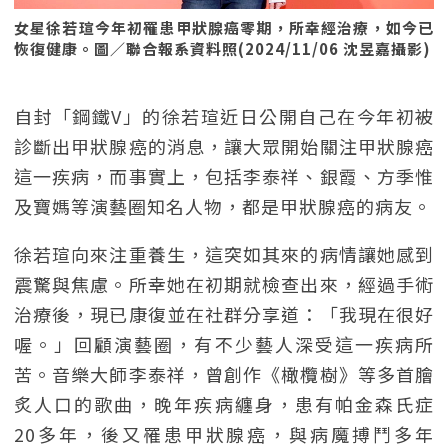
女星徐若瑄今年初罹患甲狀腺癌零期，所幸經治療，如今已
恢復健康。圖／聯合報系資料照(2024/11/06 沈昱嘉攝影)
自封「鋼鐵V」的徐若瑄近日公開自己在今年初被
診斷出甲狀腺癌的消息，讓大眾開始關注甲狀腺癌
這一疾病，而事實上，包括李泰祥、銀霞、方季惟
及寶媽等演藝圈知名人物，都是甲狀腺癌的病友。
徐若瑄向來注重養生，這突如其來的病情讓她感到
震驚與焦慮。所幸她在初期就檢查出來，經過手術
治療後，現已康復並在社群分享道：「我現在很好
喔。」回顧演藝圈，有不少藝人深受這一疾病所
苦。音樂大師李泰祥，曾創作《橄欖樹》等多首膾
炙人口的歌曲，晚年疾病纏身，患有帕金森氏症
20多年，後又罹患甲狀腺癌，與病魔搏鬥多年