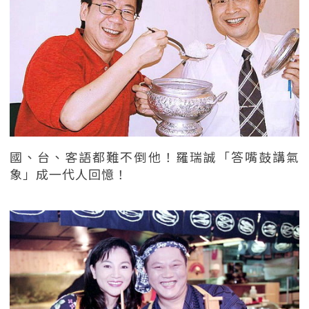
國、台、客語都難不倒他！羅瑞誠「答嘴鼓講氣
象」成一代人回憶！