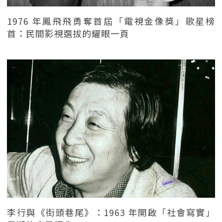
1976 年鳳飛飛勇奪首屆「電視金像獎」歌星榜
首：民間影視選拔的耀眼一頁
李行與《街頭巷尾》：1963 年開啟「社會寫實」