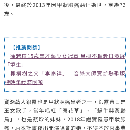
後，最終於2013年因甲狀腺癌惡化逝世，享壽73
歲。
【推薦閱讀】
徐若瑄15歲奪才藝少女冠軍 星運不順赴日發展
「重生」
橄欖樹之父「李泰祥」 音樂大師賣斷熱歌版
權晚年經濟困頓
資深藝人銀霞也是甲狀腺癌患者之一，銀霞昔日是
玉女歌手，當年唱紅「蘭花草」、「蝸牛與黃鸝
鳥」，也是甄珍的妹妹，2018年證實罹患甲狀腺
癌，原本計畫復出開演唱會的她，不得不放棄事業