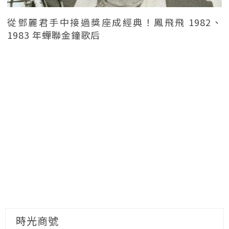
從鄧麗君手中接過獎座成經典！鳳飛飛 1982、
1983 年蟬聯金鐘歌后
時光商號