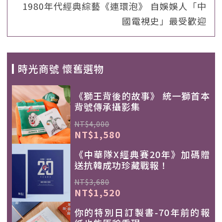
1980年代經典綜藝《連環泡》 自娛娛人「中
國電視史」最受歡迎
時光商號 懷舊選物
《獅王背後的故事》 統一獅首本
背號傳承攝影集
NT$4,000
NT$1,580
《中華隊X經典賽20年》加碼贈
送抗韓成功珍藏戰報！
NT$3,680
NT$1,520
你的特別日訂製書-70年前的報