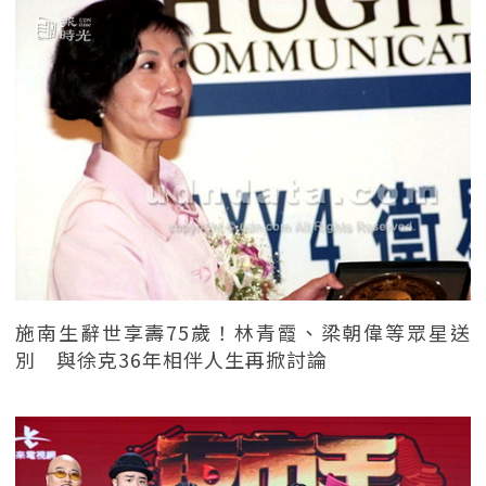
施南生辭世享壽75歲！林青霞、梁朝偉等眾星送
別 與徐克36年相伴人生再掀討論