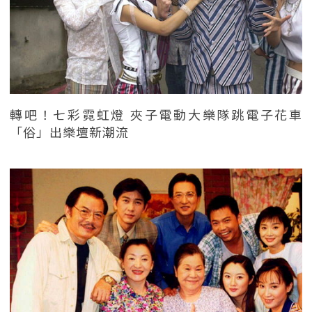
轉吧！七彩霓虹燈 夾子電動大樂隊跳電子花車
「俗」出樂壇新潮流