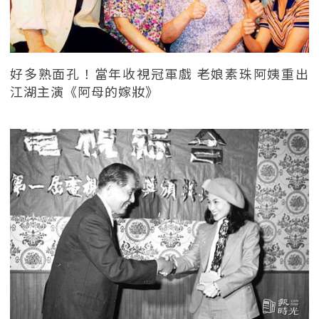
好多熟面孔！當年收視冠軍戲 老娘素珠阿姨重出
江湖主演《阿母的嫁妝》