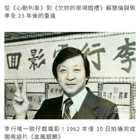
從《心動列車》到《欠妳的那場婚禮》蘇慧倫與張
孝全 23 年後的重逢
李行唯一歌仔戲電影！1962 年僅 10 日拍攝完成
閩南語片《金鳳銀鵝》