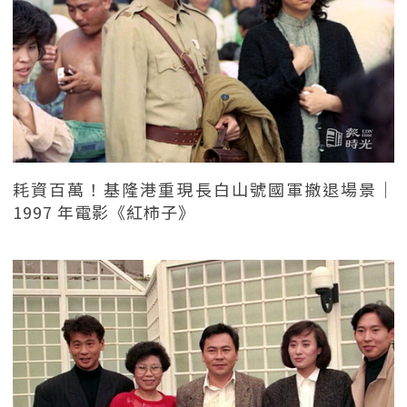
耗資百萬！基隆港重現長白山號國軍撤退場景｜
1997 年電影《紅柿子》