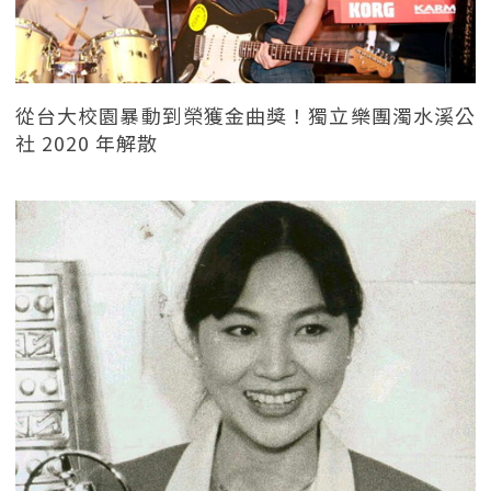
從台大校園暴動到榮獲金曲獎！獨立樂團濁水溪公
社 2020 年解散