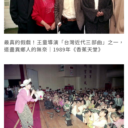
最真的假戲！王童導演「台灣近代三部曲」之一，
道盡異鄉人的無奈｜1989年《香蕉天堂》