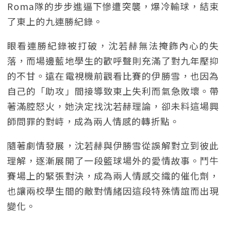
Roma隊的步步進逼下慘遭突襲，爆冷輸球，結束
了東上的九連勝紀錄。
眼看連勝紀錄被打破，沈若赫無法掩飾內心的失
落，而場邊藍地學生的歡呼聲則充滿了對九年壓抑
的不甘。遠在電視機前觀看比賽的伊勝雪，也因為
自己的「助攻」間接導致東上失利而氣急敗壞。帶
著滿腔怒火，她決定找沈若赫理論，卻未料這場興
師問罪的對峙，成為兩人情感的轉折點。
隨著劇情發展，沈若赫與伊勝雪從誤解對立到彼此
理解，逐漸展開了一段籃球場外的愛情故事。鬥牛
賽場上的緊張對決，成為兩人情感交織的催化劑，
也讓兩校學生間的敵對情緒因這段特殊情誼而出現
變化。