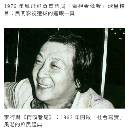
1976 年鳳飛飛勇奪首屆「電視金像獎」歌星榜
首：民間影視選拔的耀眼一頁
李行與《街頭巷尾》：1963 年開啟「社會寫實」
風潮的庶民經典