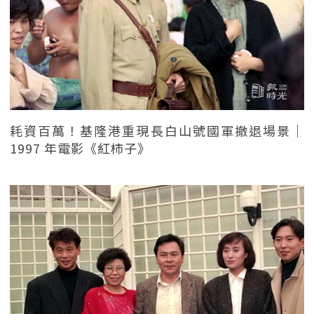
耗資百萬！基隆港重現長白山號國軍撤退場景｜
1997 年電影《紅柿子》