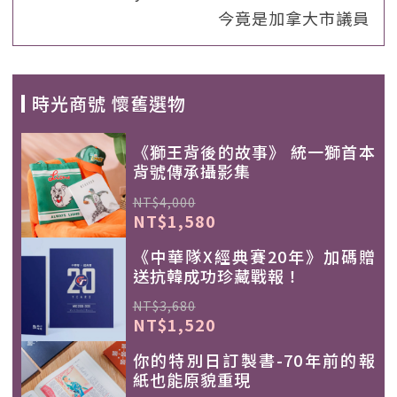
今竟是加拿大市議員
時光商號 懷舊選物
《獅王背後的故事》 統一獅首本
背號傳承攝影集
NT$4,000
NT$1,580
《中華隊X經典賽20年》加碼贈
送抗韓成功珍藏戰報！
NT$3,680
NT$1,520
你的特別日訂製書-70年前的報
紙也能原貌重現