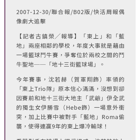
2007-12-30/聯合報/B02版/快活周報偶
像劇大追擊
【記者古鎮榮╱報導】「東上」和「藍
地」兩座相鄰的學校，年度大事就是藉由
一場籃球鬥牛賽，爭奪位於兩校之間的鬥
牛聖地──「地十三街籃球場」。
今年賽事，沈若赫（賀軍翔飾）率領的
「東上Trio隊」原本信心滿滿，沒想到卻
因賽前和地十三街大地主「武爺」伊全武
的獨生女伊勝雪（Hebe飾）一場意外衝
突，加上比賽中被對手「藍地」Roma偷
襲，使得連贏9年的東上爆冷輸球！