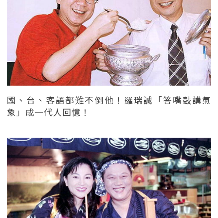
國、台、客語都難不倒他！羅瑞誠「答嘴鼓講氣
象」成一代人回憶！