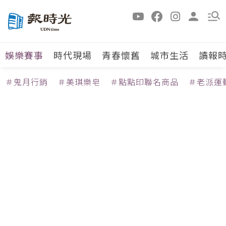
娛樂賽事
時代現場
青春懷舊
城市生活
讀報
＃鬼月行銷
＃美琪樂皂
＃點點印聯名商品
＃老派運