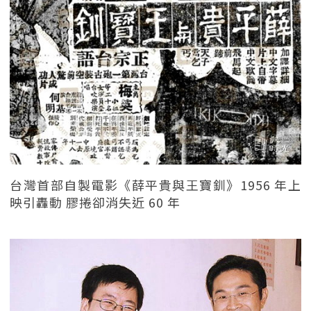
台灣首部自製電影《薛平貴與王寶釧》1956 年上
映引轟動 膠捲卻消失近 60 年