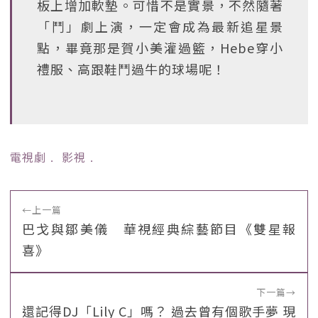
板上增加軟墊。可惜不是實景，不然隨著
「鬥」劇上演，一定會成為最新追星景
點，畢竟那是賀小美灌過籃，Hebe穿小
禮服、高跟鞋鬥過牛的球場呢！
電視劇
﹒
影視
﹒
←
上一篇
巴戈與鄒美儀 華視經典綜藝節目《雙星報
喜》
下一篇
→
還記得DJ「Lily C」嗎？ 過去曾有個歌手夢 現