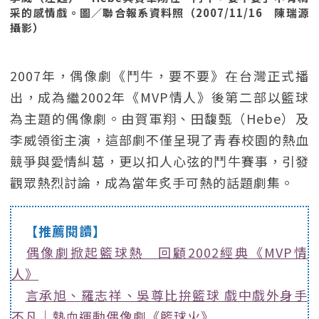
采的感情戲。圖／聯合報系資料照（2007/11/16 陳瑞源
攝影）
2007年，偶像劇《鬥牛，要不要》在台灣正式播
出，成為繼2002年《MVP情人》後第二部以籃球
為主題的偶像劇。由賀軍翔、田馥甄（Hebe）及
李威領銜主演，這部劇不僅呈現了青春校園的熱血
競爭與愛情糾葛，更以扣人心弦的鬥牛賽事，引發
觀眾熱烈討論，成為當年炙手可熱的話題劇集。
【推薦閱讀】
偶像劇掀起籃球熱 回顧2002經典《MVP情
人》
言承旭、羅志祥、吳尊比拚籃球 戲中戲外身手
不凡｜熱血運動偶像劇《籃球火》