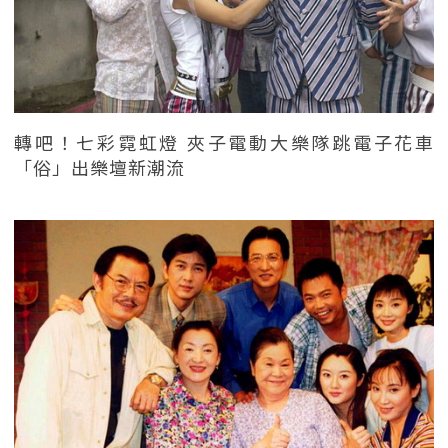
轉吧！七彩霓虹燈 夾子電動大樂隊跳電子花車
「俗」出樂壇新潮流