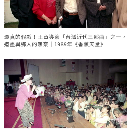
最真的假戲！王童導演「台灣近代三部曲」之一，
道盡異鄉人的無奈｜1989年《香蕉天堂》