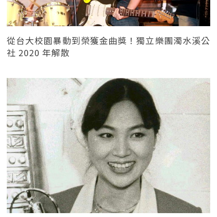
從台大校園暴動到榮獲金曲獎！獨立樂團濁水溪公
社 2020 年解散