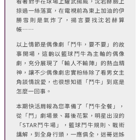
看著對手在球場上耀武揚威，沈若赫臉上
掠過一絲落寞，在電視前為東上加油的伊
勝雪則是氣炸了，揚言要找沈若赫算
帳……
以上情節是偶像劇「鬥牛，要不要」的故
事開場，這齣以籃球鬥牛為主軸的偶像
劇，充分展現了「輸人不輸陣」的熱血精
神，讓不少偶像劇忠實粉絲除了看男女主
角談情說愛，也很想知道「鬥牛」到底是
怎麼一回事。
本期快活周報為您準備了「鬥牛全餐」，
從「鬥」劇場景、幕後花絮，明星出沒的
「STAR鬥牛場」，籃球鬥牛規則、戰術
講解，到全身行頭，一應俱全，迷哥迷姊