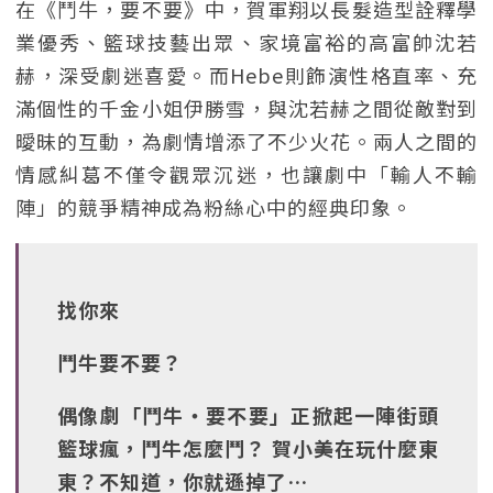
在《鬥牛，要不要》中，賀軍翔以長髮造型詮釋學
業優秀、籃球技藝出眾、家境富裕的高富帥沈若
赫，深受劇迷喜愛。而Hebe則飾演性格直率、充
滿個性的千金小姐伊勝雪，與沈若赫之間從敵對到
曖昧的互動，為劇情增添了不少火花。兩人之間的
情感糾葛不僅令觀眾沉迷，也讓劇中「輸人不輸
陣」的競爭精神成為粉絲心中的經典印象。
找你來
鬥牛要不要？
偶像劇「鬥牛‧要不要」正掀起一陣街頭
籃球瘋，鬥牛怎麼鬥？ 賀小美在玩什麼東
東？不知道，你就遜掉了…