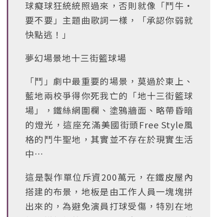
球癡球狂統統照過來，否則就像「鬥牛‧
要不要」主題曲歌詞一樣，「承認你弱就
快點逃！」
夢幻場景地十三街籃球場
「鬥」劇中最重要的場景，莫過於東上、
藍地兩校爭得你死我亡的「地十三街籃球
場」，鐵絲網圍欄、塗鴉牆面、略帶昏暗
的燈光，這座充滿美國街頭Free Style風
格的鬥牛聖地，其實並不存在於現實生活
中…
這是製作單位斥資200萬元，在鐵皮屋內
搭建的布景，地板是由工作人員一塊塊拼
出來的，為避免演員打球受傷，特別在地