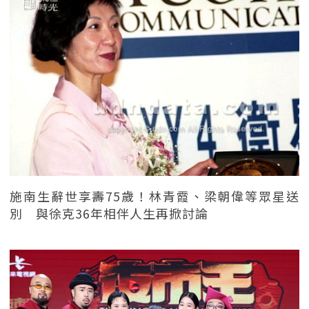
施南生辭世享壽75歲！林青霞、梁朝偉等眾星送
別 與徐克36年相伴人生再掀討論