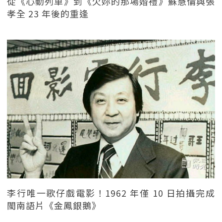
從《心動列車》到《欠妳的那場婚禮》蘇慧倫與張
孝全 23 年後的重逢
李行唯一歌仔戲電影！1962 年僅 10 日拍攝完成
閩南語片《金鳳銀鵝》