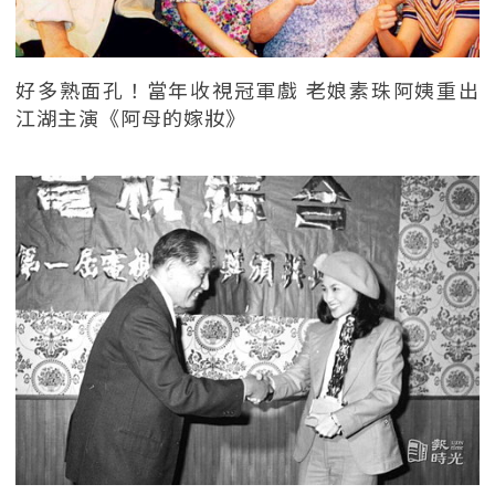
好多熟面孔！當年收視冠軍戲 老娘素珠阿姨重出
江湖主演《阿母的嫁妝》