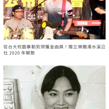
從台大校園暴動到榮獲金曲獎！獨立樂團濁水溪公
社 2020 年解散