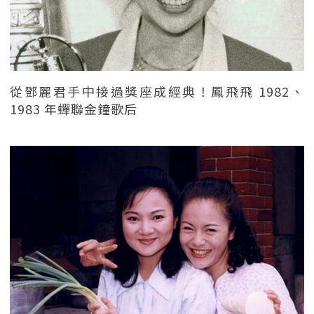
從鄧麗君手中接過獎座成經典！鳳飛飛 1982、
1983 年蟬聯金鐘歌后