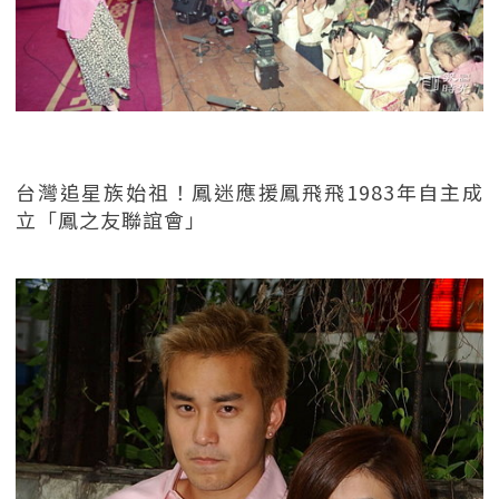
台灣追星族始祖！鳳迷應援鳳飛飛1983年自主成
立「鳳之友聯誼會」