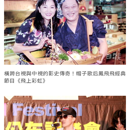
橫跨台視與中視的影史傳奇！帽子歌后鳳飛飛經典
節目《飛上彩虹》