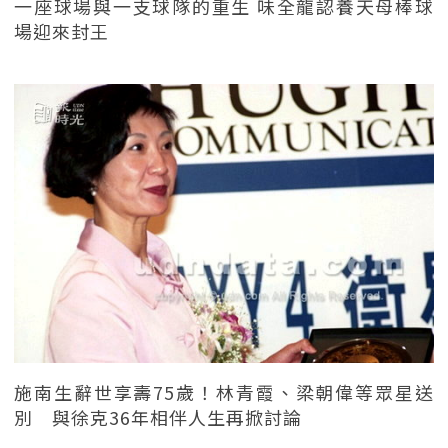
一座球場與一支球隊的重生 味全龍認養天母棒球
場迎來封王
施南生辭世享壽75歲！林青霞、梁朝偉等眾星送
別 與徐克36年相伴人生再掀討論