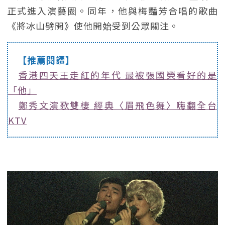
正式進入演藝圈。同年，他與梅豔芳合唱的歌曲
《將冰山劈開》使他開始受到公眾關注。
【推薦閱讀】
香港四天王走紅的年代 最被張國榮看好的是
「他」
鄭秀文演歌雙棲 經典〈眉飛色舞〉嗨翻全台
KTV