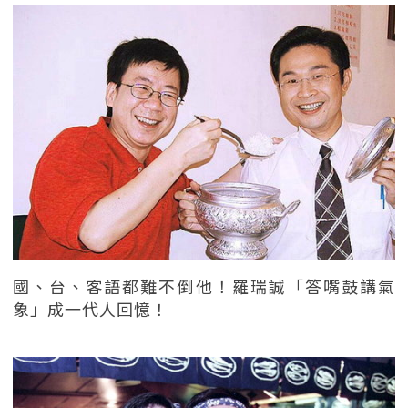
國、台、客語都難不倒他！羅瑞誠「答嘴鼓講氣
象」成一代人回憶！