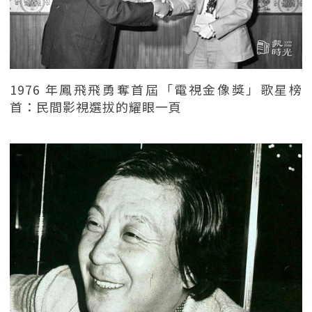
1976 年鳳飛飛勇奪首屆「電視金像獎」歌星榜
首：民間影視選拔的耀眼一頁