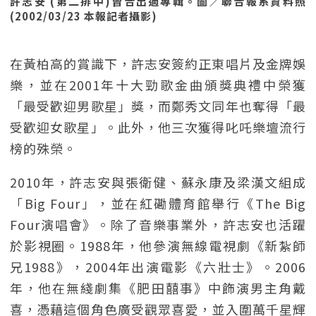
許志安 (第二排中)曾合出過專輯。圖／聯合報系資料照
(2002/03/23 本報記者攝影)
在黃柏高的賞識下，許志安簽約正東唱片及金牌娛
樂，並在2001年十大勁歌金曲頒獎典禮中榮獲
「最受歡迎男歌星」獎，而鄭秀文同年也奪得「最
受歡迎女歌星」。此外，他三次獲得叱吒樂壇流行
榜的殊榮。
2010年，許志安與張衛健、蘇永康及梁漢文組成
「Big Four」，並在紅磡體育館舉行《The Big
Four演唱會》。除了音樂事業外，許志安也活躍
於影視圈。1988年，他參演無線電視劇《新紮師
兄1988》，2004年出演電影《六壯士》。2006
年，他在無綫劇集《肥田囍事》中飾演男主角戴
喜，憑藉這個角色廣受觀眾喜愛，並入圍萬千星輝