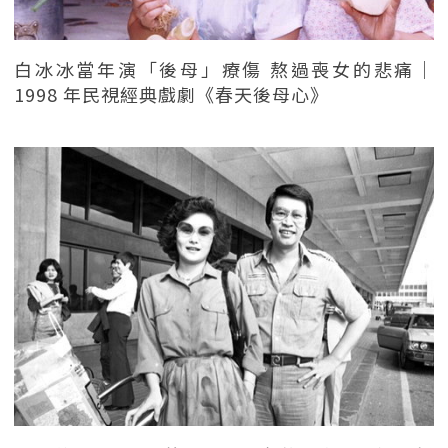
白冰冰當年演「後母」療傷 熬過喪女的悲痛｜
1998 年民視經典戲劇《春天後母心》