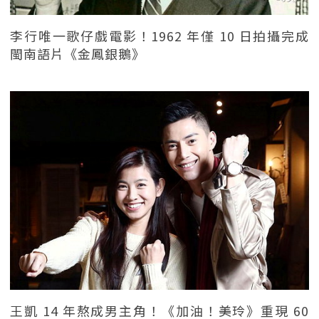
李行唯一歌仔戲電影！1962 年僅 10 日拍攝完成
閩南語片《金鳳銀鵝》
王凱 14 年熬成男主角！《加油！美玲》重現 60