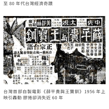
至 80 年代台灣經濟奇蹟
台灣首部自製電影《薛平貴與王寶釧》1956 年上
映引轟動 膠捲卻消失近 60 年