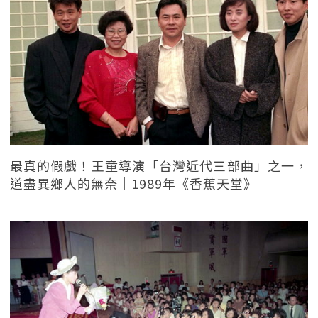
最真的假戲！王童導演「台灣近代三部曲」之一，
道盡異鄉人的無奈｜1989年《香蕉天堂》