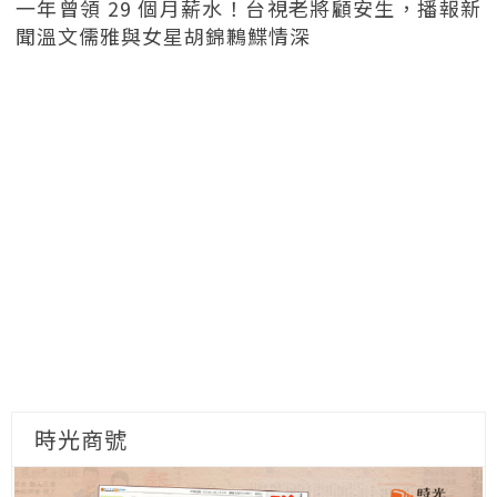
一年曾領 29 個月薪水！台視老將顧安生，播報新
聞溫文儒雅與女星胡錦鶼鰈情深
時光商號