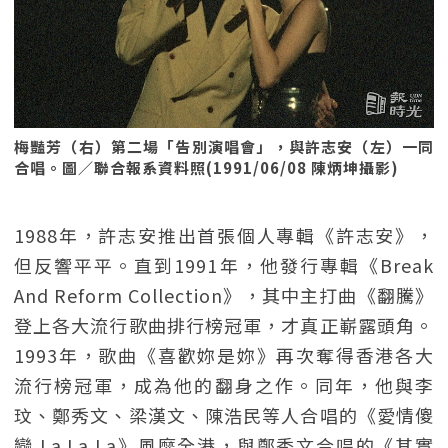
梅豔芳（右）第二場「告別演唱會」，與許志安（左）一同
合唱。圖／聯合報系資料照(1991/06/08 陳炳坤攝影)
1988年，許志安推出首張個人專輯《許志安》，
但反響平平。直到1991年，他發行專輯《Break
And Reform Collection》，其中主打曲《翻騰》
登上各大流行歌曲排行榜冠軍，才真正嶄露頭角。
1993年，歌曲《喜歡妳是妳》再次奪得香港各大
流行榜冠軍，成為他的翻身之作。同年，他與李
玟、鄭秀文、梁漢文、陳浩民等人合唱的《愛情傻
戀 La La La》風靡全港，與鄭秀文合唱的《其實