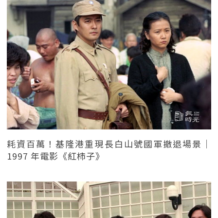
耗資百萬！基隆港重現長白山號國軍撤退場景｜
1997 年電影《紅柿子》