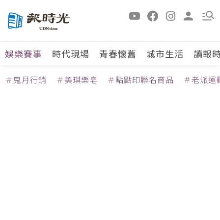
娛樂賽事
時代現場
青春懷舊
城市生活
讀報
＃鬼月行銷
＃美琪樂皂
＃點點印聯名商品
＃老派運