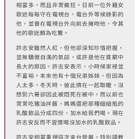
相當多，而且非常瘋狂。日前一位外籍女
歌迷每每守在電視台、電台外等候錄影的
他，並曾在電視台外向前去擁吻他，令其
他的歌迷頗為吃驚。
許志安雖然人紅，但他卻深知珍惜把握，
並無驕傲自滿的氣燄，或許是他在貧窮中
長大的原因。許志安表示，小時候家裡並
不富裕。本來他有十個兄弟姊妹，但因為
人太多，冬天時，彼此擠在一起取暖，沒
想到六哥卻因此被悶死在被中。而以前也
常常吃豬油拌飯，媽媽還把那種細細瓶的
乳酸飲品分成四份，加水給我們喝。現在
許志安反而不習慣喝沒加水的乳酸飲品。
許志安相當重視這次來台發展，特別請教