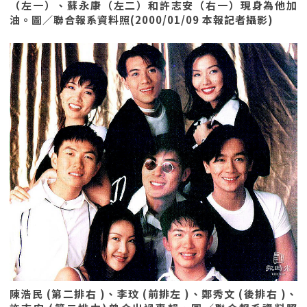
（左一）、蘇永康（左二）和許志安（右一）現身為他加
油。圖／聯合報系資料照(2000/01/09 本報記者攝影)
陳浩民 (第二排右 )、李玟 (前排左 )、鄭秀文 (後排右 )、