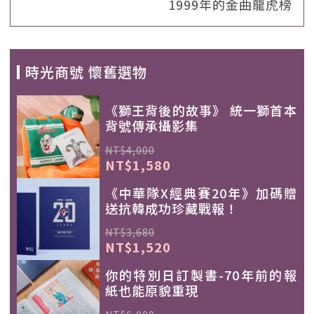
1999年的金曲龍虎榜
時光商號 懷舊選物
《獅王背後的故事》 統一獅首本
背號傳承攝影集
NT$4,000
NT$1,580
《中華隊X經典賽20年》加碼贈
送抗韓成功珍藏戰報！
NT$3,680
NT$1,520
你的特別日訂製書-70年前的報
紙也能原貌重現