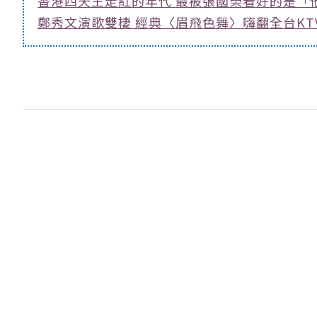
香港四天王走紅的年代 最被張國榮看好的是「
鄭秀文演歌雙棲 經典〈眉飛色舞〉嗨翻全台KT