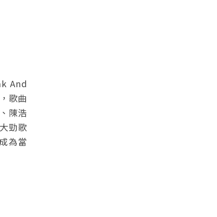
 And
年，歌曲
、陳浩
十大勁歌
》成為當