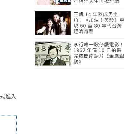
年相伴人生再掀討論
王凱 14 年熬成男主
角！《加油！美玲》重
現 60 至 80 年代台灣
經濟奇蹟
李行唯一歌仔戲電影！
1962 年僅 10 日拍攝
完成閩南語片《金鳳銀
鵝》
正式進入