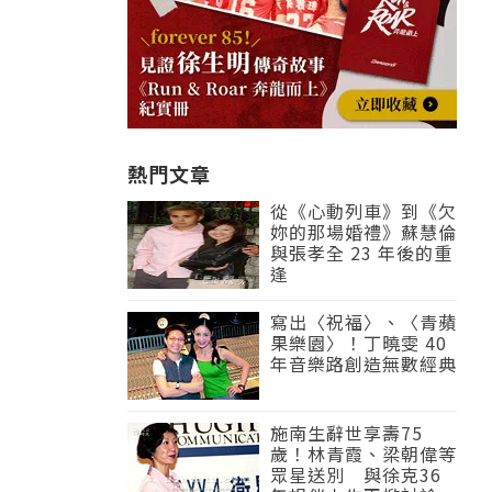
熱門文章
從《心動列車》到《欠
妳的那場婚禮》蘇慧倫
與張孝全 23 年後的重
逢
寫出〈祝福〉、〈青蘋
果樂園〉！丁曉雯 40
年音樂路創造無數經典
施南生辭世享壽75
歲！林青霞、梁朝偉等
眾星送別 與徐克36