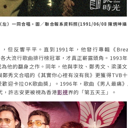
一同合唱。圖／聯合報系資料照(1991/06/08 陳炳坤攝
但反響平平。直到1991年，他發行專輯《Break
騰》登上各大流行歌曲排行榜冠軍，才真正嶄露頭角。1993
成為他的翻身之作。同年，他與李玟、鄭秀文、梁漢文
港，與鄭秀文合唱的《其實你心裡有沒有我》更獲得TVB
歡迎卡拉OK歌曲獎」。1996年，歌曲《男人最痛
年代，許志安更被視為香港
影視
界的「第五天王」。