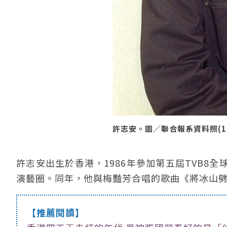
許志安。圖／聯合報系資料照(199
許志安出生於香港，1986年參加第五屆TVB8
演藝圈。同年，他與梅豔芳合唱的歌曲《將冰山
【推薦閱讀】