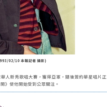
3/02/10 本報記者 攝影)
全球華人新秀歌唱大賽，獲得亞軍，隨後簽約華星唱片
劈開》使他開始受到公眾關注。