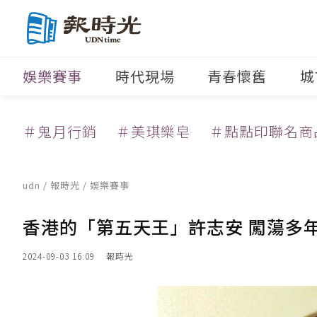
娛樂賽事
時代現場
青春懷舊
城
＃鬼月行銷
＃美琪樂皂
＃點點印聯名商
udn
/
報時光
/
娛樂賽事
香港的「第五天王」許志安 闖蕩多
2024-09-03 16:09
報時光