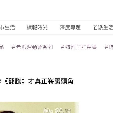
市生活
讀報時光
深度專題
老派生
品
＃老派運動會系列
＃特別日訂製書
＃
年《翻騰》才真正嶄露頭角