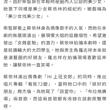
流。由於柴智屏在年輕時是圈內人公認的美少女，
她簽下同樣是美少女蔡依林的經紀約，被戲稱為
「美少女找美少女」。
柴智屏看上蔡依林身為偶像歌手的人氣，而她在本
劇的無厘頭演出，展現傻大姐的逗趣個性，希望激
發出「女周星馳」的潛力。蔡依林拍攝本劇時，還
是就讀輔大的大四學生，她與男主角羅志祥本來就
是演藝圈的好朋友，羅志祥在拍攝現場喜歡逗弄
她，讓蔡依林一直笑場。
蔡依林演出偶像劇「Hi 上班女郎」的同時，推出
唱片專輯「看我72變」，當時她口中的「很好的
朋友」周杰倫，為她寫了「說愛你」、「布拉格廣
場」兩首歌，而這兩首歌都有收錄在該劇原聲帶
裡。