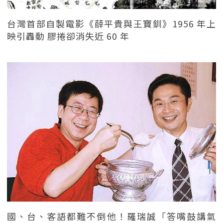
台灣首部自製電影《薛平貴與王寶釧》1956 年上
映引轟動 膠捲卻消失近 60 年
國、台、客語都難不倒他！羅瑞誠「答嘴鼓講氣