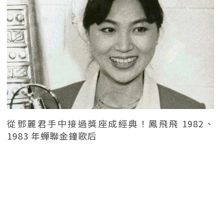
從鄧麗君手中接過獎座成經典！鳳飛飛 1982、
1983 年蟬聯金鐘歌后