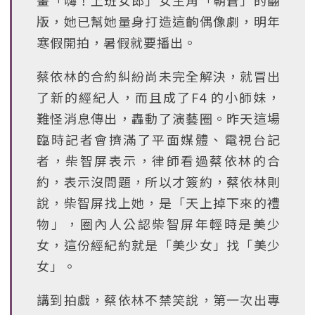
畫「嗨！上班女郎」女主角「朝蒼」的翻
版，她已幫她量身打造這齣偶像劇，明年
寒假開拍，暑假就要播出。
蔡依林的合約糾紛尚未完全解決，就冒出
了新的經紀人，而且成了F4 的小師妹，
難怪消息傳出，轟動了演藝圈。昨天這場
臨時記者會擠滿了平面媒體、電視台記
者，柴智屏表示，律師看過蔡依林的合
約，表示沒問題，所以才簽約，蔡依林則
說，柴智屏找上她，是「天上掉下來的禮
物」，圈內人公認柴智屏年輕時是美少
女，這份經紀約就是「美少女」找「美少
女」。
講到拍戲，蔡依林不禁笑說，第一次出專