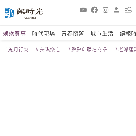
娛樂賽事
時代現場
青春懷舊
城市生活
讀報
＃鬼月行銷
＃美琪樂皂
＃點點印聯名商品
＃老派運