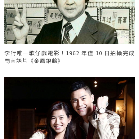
李行唯一歌仔戲電影！1962 年僅 10 日拍攝完成
閩南語片《金鳳銀鵝》