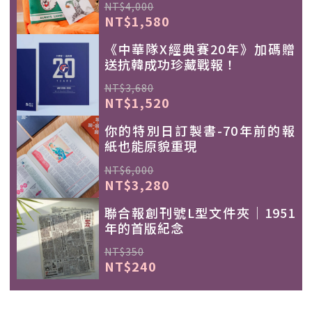
NT$4,000
NT$1,580
《中華隊X經典賽20年》加碼贈
送抗韓成功珍藏戰報！
NT$3,680
NT$1,520
你的特別日訂製書-70年前的報
紙也能原貌重現
NT$6,000
NT$3,280
聯合報創刊號L型文件夾｜1951
年的首版紀念
NT$350
NT$240