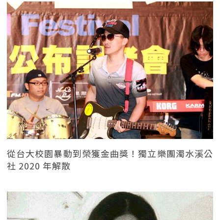
從台大校園暴動到榮獲金曲獎！獨立樂團濁水溪公
社 2020 年解散