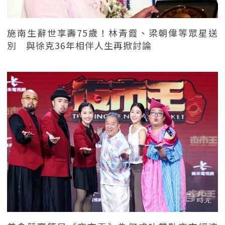
施南生辭世享壽75歲！林青霞、梁朝偉等眾星送
別 與徐克36年相伴人生再掀討論