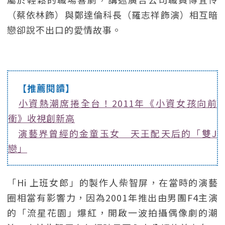
（蔡依林飾）與鄭達倫科長（羅志祥飾演）相互暗
戀卻說不出口的愛情故事。
【推薦閱讀】
小資熱潮席捲全台！2011年《小資女孩向前
衝》收視創新高
演藝界曾經的金童玉女 天王配天后的「雙J
戀」
「Hi 上班女郎」的製作人柴智屏，在當時的演藝
圈相當有影響力，因為2001年推出由男團F4主演
的「流星花園」爆紅，開啟一波拍攝偶像劇的潮