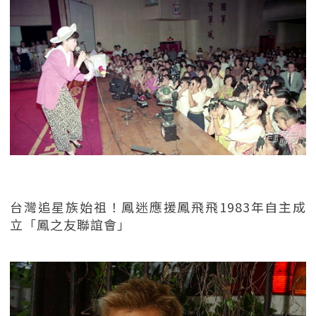
台灣追星族始祖！鳳迷應援鳳飛飛1983年自主成
立「鳳之友聯誼會」