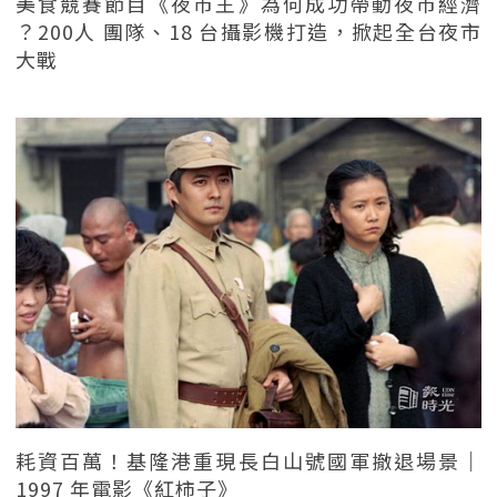
美食競賽節目《夜市王》為何成功帶動夜市經濟
？200人 團隊、18 台攝影機打造，掀起全台夜市
大戰
耗資百萬！基隆港重現長白山號國軍撤退場景｜
1997 年電影《紅柿子》