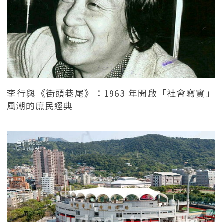
李行與《街頭巷尾》：1963 年開啟「社會寫實」
風潮的庶民經典