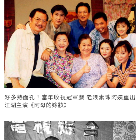
好多熟面孔！當年收視冠軍戲 老娘素珠阿姨重出
江湖主演《阿母的嫁妝》