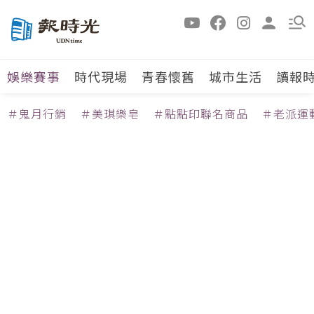
娛樂賽事
時代現場
青春懷舊
城市生活
讀報
＃鬼月行銷
＃美琪樂皂
＃點點印聯名商品
＃老派運