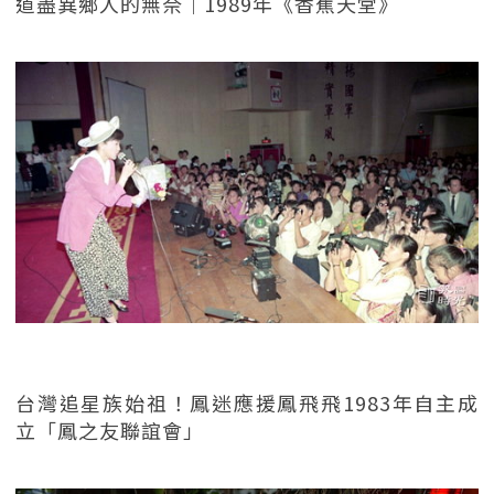
道盡異鄉人的無奈｜1989年《香蕉天堂》
台灣追星族始祖！鳳迷應援鳳飛飛1983年自主成
立「鳳之友聯誼會」