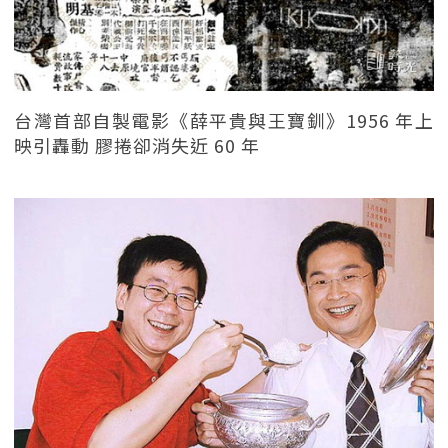
台灣首部自製電影《薛平貴與王寶釧》1956 年上
映引轟動 膠捲卻消失近 60 年