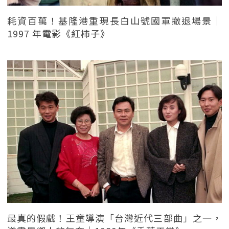
耗資百萬！基隆港重現長白山號國軍撤退場景｜
1997 年電影《紅柿子》
最真的假戲！王童導演「台灣近代三部曲」之一，