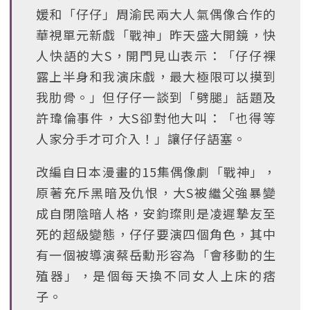
媛和「仔仔」周渝民兩大人氣偶像合作的
華視單元新戲「戰神」昨天盛大開鏡，快
人快語的大S，開門見山表示：「仔仔裸
露上半身和我演床戲，最大極限可以摸到
我肋骨。」但仔仔一談到「劈腿」話題及
許瑋倫事件，大S卻對他大叫：「也得等
人家分手才可介入！」讓仔仔語塞。
改編自日本漫畫的15集偶像劇「戰神」，
原著充斥黑暗及仇恨，大S被繼父強暴變
成自閉陰暗人格，安鈞璨則是凌遲摯友至
死的超級變態，仔仔要演四個角色，其中
有一個被導演蔡岳勳形容為「會移動的生
殖器」，是個每天換不同女人上床的痞
子。