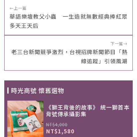
←
上一篇
華語樂壇教父小蟲 一生造就無數經典捧紅眾
多天王天后
下一篇
→
老三台新聞競爭激烈，台視招牌新聞節目「熱
線追蹤」引領風潮
時光商號 懷舊選物
《獅王背後的故事》 統一獅首本
背號傳承攝影集
NT$4,000
NT$1,580