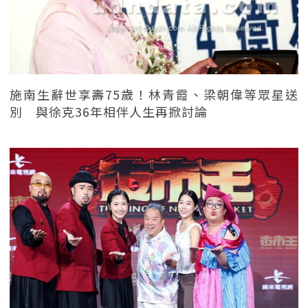
施南生辭世享壽75歲！林青霞、梁朝偉等眾星送
別 與徐克36年相伴人生再掀討論