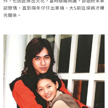
作，也因此擦出火花，當時緋聞熱議，卻始終未承
認戀情，直到隔年仔仔出車禍，大S前往探病才曝
光關係。