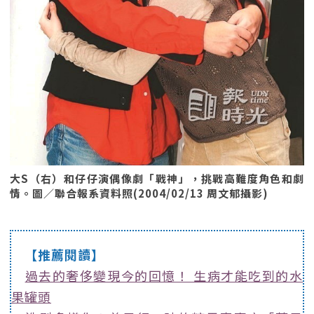
大S（右）和仔仔演偶像劇「戰神」，挑戰高難度角色和劇
情。圖／聯合報系資料照(2004/02/13 周文郁攝影)
【推薦閱讀】
過去的奢侈變現今的回憶！ 生病才能吃到的水
果罐頭