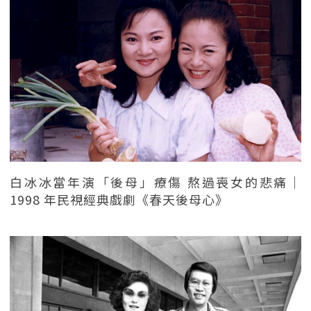
白冰冰當年演「後母」療傷 熬過喪女的悲痛｜
1998 年民視經典戲劇《春天後母心》