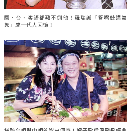
國、台、客語都難不倒他！羅瑞誠「答嘴鼓講氣
象」成一代人回憶！
橫跨台視與中視的影史傳奇！帽子歌后鳳飛飛經典