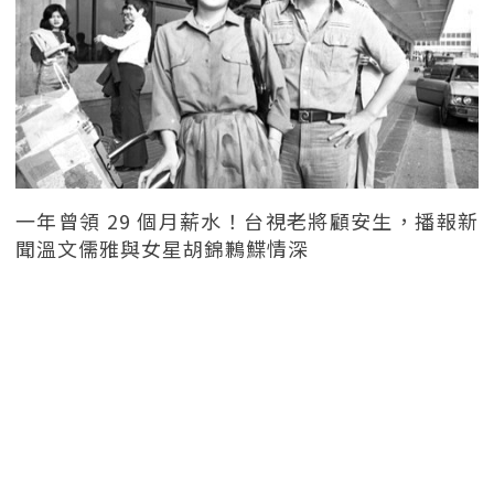
一年曾領 29 個月薪水！台視老將顧安生，播報新
聞溫文儒雅與女星胡錦鶼鰈情深