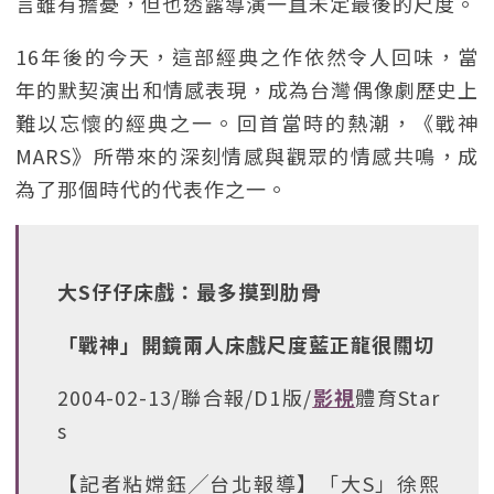
言雖有擔憂，但也透露導演一直未定最後的尺度。
16年後的今天，這部經典之作依然令人回味，當
年的默契演出和情感表現，成為台灣偶像劇歷史上
難以忘懷的經典之一。回首當時的熱潮，《戰神
MARS》所帶來的深刻情感與觀眾的情感共鳴，成
為了那個時代的代表作之一。
大S仔仔床戲：最多摸到肋骨
「戰神」開鏡兩人床戲尺度藍正龍很關切
2004-02-13/聯合報/D1版/
影視
體育Star
s
【記者粘嫦鈺╱台北報導】「大S」徐熙