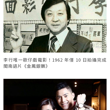
李行唯一歌仔戲電影！1962 年僅 10 日拍攝完成
閩南語片《金鳳銀鵝》