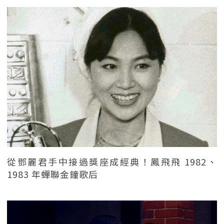
從鄧麗君手中接過獎座成經典！鳳飛飛 1982、
1983 年蟬聯金鐘歌后