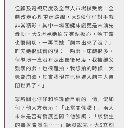
但顧及電視尺度及全華人市場接受度，全
劇改走心理重建路線，大S和仔仔對手戲
非常精彩，其中一場關鍵床戲更是未演先
轟動，大S坦承她原先有點擔心，藍正龍
也很關切，一再問她「劇本出來了沒？」
昨天她很誠實的說：「吻戲、床戲很多，
但導演一直沒有定出最後尺度，我被繼父
強暴的戲，也很難拍，我想拍的時候，大
概會崩潰，其實我現在已經進入劇中人自
閉世界了。」
眾所關心仔仔和許瑋倫目前的「情」況如
何？他大方表示：「正常關係囉！」兩人
未來是否有發展空間？他強調：「該發生
的事就會發生……」話沒說完，大S立刻