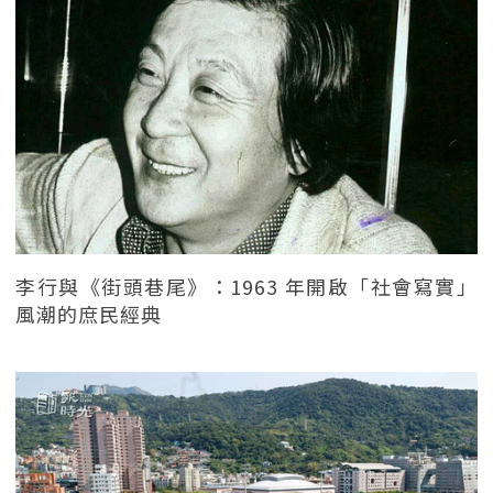
李行與《街頭巷尾》：1963 年開啟「社會寫實」
風潮的庶民經典