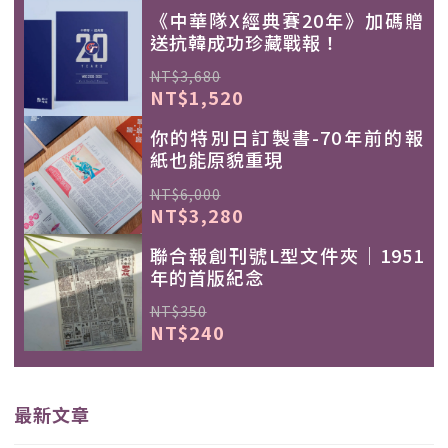
《中華隊X經典賽20年》加碼贈
送抗韓成功珍藏戰報！
NT$3,680
NT$1,520
你的特別日訂製書-70年前的報
紙也能原貌重現
NT$6,000
NT$3,280
聯合報創刊號L型文件夾｜1951
年的首版紀念
NT$350
NT$240
最新文章