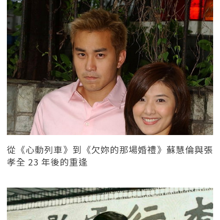
從《心動列車》到《欠妳的那場婚禮》蘇慧倫與張
孝全 23 年後的重逢