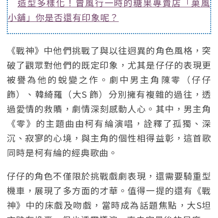
造型多樣化！曾風行一時的糖果專賣店「菓風
小舖」你是否還有印象呢？
《戰神》中他們挑戰了與以往迥異的角色風格，突
破了觀眾對他們的既定印象，尤其是仔仔的表現更
被譽為他的蛻變之作。劇中男主角陳零（仔仔
飾）、韓綺羅（大S 飾）分別擁有複雜的過往，透
過愛情的救贖，劇情深刻感動人心。其中，男主角
《零》的主題曲由柯有綸演唱，詮釋了孤獨、深
沉、寂寥的心境，與主角的個性相得益彰，這首歌
同時是柯有綸的經典歌曲。
仔仔的角色不僅限於挑戰戲劇表現，還需要騎重型
機車，展現了多方面的才華。值得一提的還有《戰
神》中的床戲及吻戲，當時成為話題焦點，大S坦