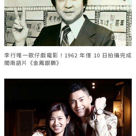
李行唯一歌仔戲電影！1962 年僅 10 日拍攝完成
閩南語片《金鳳銀鵝》