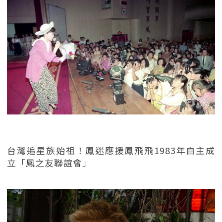
台灣追星族始祖！鳳迷應援鳳飛飛1983年自主成
立「鳳之友聯誼會」