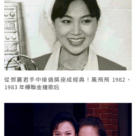
從鄧麗君手中接過獎座成經典！鳳飛飛 1982、
1983 年蟬聯金鐘歌后