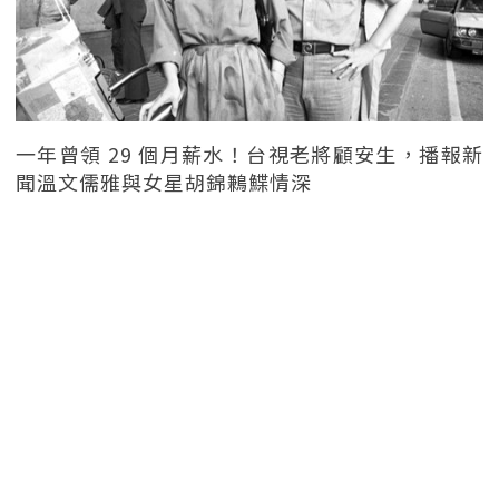
一年曾領 29 個月薪水！台視老將顧安生，播報新
聞溫文儒雅與女星胡錦鶼鰈情深