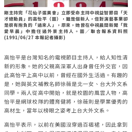
剛主持完「花仙子選美會」立即受命主持中視益智節目「天
才總動員」的高怡平（圖），雖是個新人，但對演藝事業卻
是很有抱負的「過來人」，原來，她曾在中視晨間新聞「我
愛早晨」中擔任過外景主持人。圖／聯合報系資料照
(1991/06/27 本報記者攝影)
高怡平是台灣知名的電視節目主持人，給人知性清
新的形象。她的父親高深軍人出身曾任外交官，因
此高怡平上高中以前，曾經在國外生活過。有趣的
是，她與英文補教名師徐薇是北一女、台大外文系
同學。兩人從高中開始，就是校園的風雲人物，高
怡平是網球校隊的體育健將，徐薇則是學業優秀的
高材生，當年以榜眼之姿考上台大外文系。
高怡平表示，以前在美國沒穿過百褶裙，因此拿到