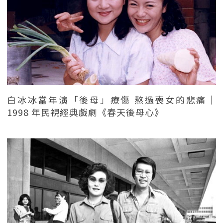
白冰冰當年演「後母」療傷 熬過喪女的悲痛｜
1998 年民視經典戲劇《春天後母心》