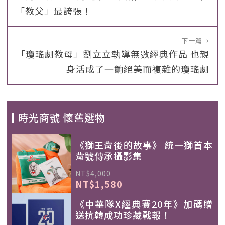
「教父」最誇張！
下一篇
→
「瓊瑤劇教母」劉立立執導無數經典作品 也親
身活成了一齣絕美而複雜的瓊瑤劇
時光商號 懷舊選物
《獅王背後的故事》 統一獅首本
背號傳承攝影集
NT$4,000
NT$1,580
《中華隊X經典賽20年》加碼贈
送抗韓成功珍藏戰報！