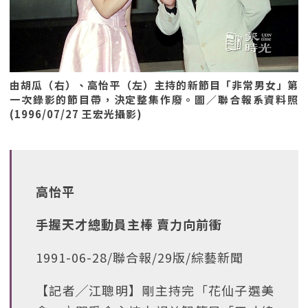
由胡瓜（右）、高怡平（左）主持的新節目「非常男女」第
一次錄影的節目帶，決定整集作廢。圖／聯合報系資料照
(1996/07/27 王宏光攝影)
高怡平
手握天才總動員主棒 賣力向前衝
1991-06-28/聯合報/29版/綜藝新聞
【記者╱江聰明】剛主持完「花仙子選美