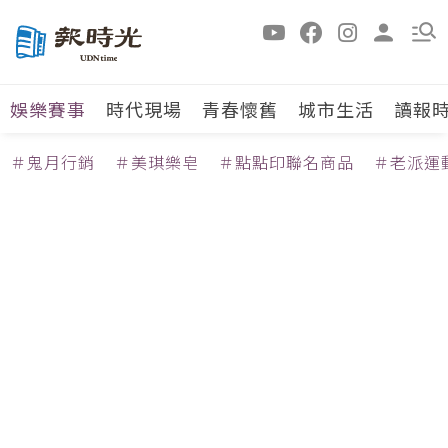
娛樂賽事
時代現場
青春懷舊
城市生活
讀報
＃鬼月行銷
＃美琪樂皂
＃點點印聯名商品
＃老派運