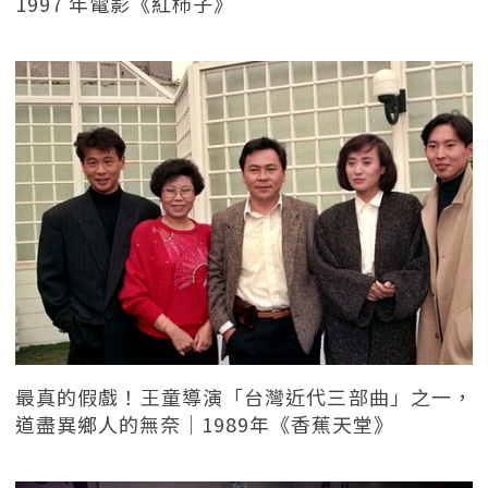
1997 年電影《紅柿子》
最真的假戲！王童導演「台灣近代三部曲」之一，
道盡異鄉人的無奈｜1989年《香蕉天堂》