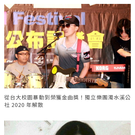
從台大校園暴動到榮獲金曲獎！獨立樂團濁水溪公
社 2020 年解散