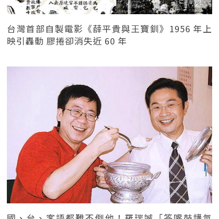
台灣首部自製電影《薛平貴與王寶釧》1956 年上
映引轟動 膠捲卻消失近 60 年
國、台、客語都難不倒他！羅瑞誠「答嘴鼓講氣