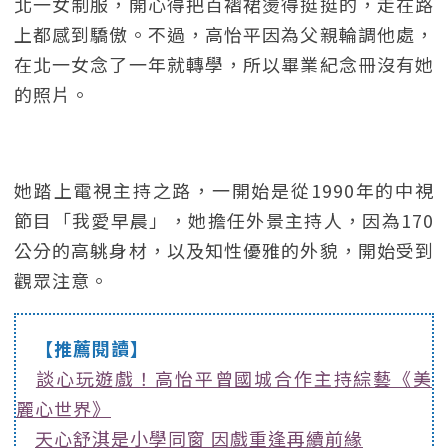
北一女制服，開心得把百褶裙燙得挺挺的，走在路
上都感到驕傲。不過，高怡平因為父親輪調他處，
在北一女念了一年就轉學，所以畢業紀念冊沒有她
的照片。
她踏上電視主持之路，一開始是從1990年的中視
節目「我愛早晨」，她擔任外景主持人，因為170
公分的高䠷身材，以及知性優雅的外貌，開始受到
觀眾注意。
【推薦閱讀】
談心玩遊戲！高怡平曾國城合作主持綜藝《美
麗心世界》
天心舒淇是小學同窗 因戲重逢再續前緣