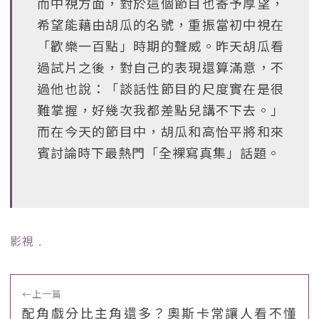
而中視方面，對於這個節目也寄予厚望，
希望能藉由胡瓜的名號，重振當初中視在
「歡樂一百點」時期的聲威。昨天胡瓜看
過試片之後，對自己的表現還算滿意，不
過他也說：「談話性節目的尺度實在是很
難掌握，好幾次我都差點兒講不下去。」
而在今天的節目中，胡瓜和高怡平將和來
賓討論時下最熱門「全裸寫真集」話題。
影視
﹒
←
上一篇
配角戲分比主角還多？奧斯卡常讓人看不懂