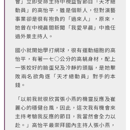
會」立即受命主持中視益智節目「天才總
動員」的高怡平，雖是個新人，但對演藝
事業卻是很有抱負的「過來人」，原來，
她曾在中視晨間新聞「我愛早晨」中擔任
過外景主持人。
國小就開始學打網球，很有運動細胞的高
怡平，有著一七○公分的高䠷身材，配上
一張姣好的臉蛋兒及冷靜的頭腦，是她擊
敗兩名欲角逐「天才總動員」對手的本
錢。
「以前我就很欣賞張小燕的機靈反應及崔
麗心的穩健台風，因此，這次我有機會來
主持考驗我反應的節目，我當然會全力以
赴。」高怡平最崇拜國內主持人張小燕，