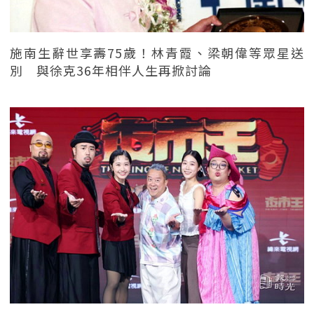
施南生辭世享壽75歲！林青霞、梁朝偉等眾星送
別 與徐克36年相伴人生再掀討論