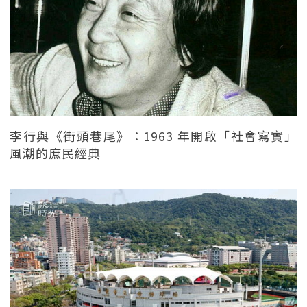
李行與《街頭巷尾》：1963 年開啟「社會寫實」
風潮的庶民經典