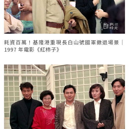
耗資百萬！基隆港重現長白山號國軍撤退場景｜
1997 年電影《紅柿子》