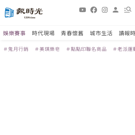
娛樂賽事
時代現場
青春懷舊
城市生活
讀報
＃鬼月行銷
＃美琪樂皂
＃點點印聯名商品
＃老派運