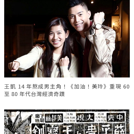
王凱 14 年熬成男主角！《加油！美玲》重現 60
至 80 年代台灣經濟奇蹟