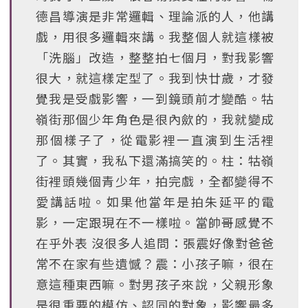
德昌導演是非常邏輯、理論派的人，他講
戲，用很多邏輯來講。我整個人就這樣被
「洗腦」改造，整整拍七個月，對我影響
很大，就這樣定型了。我到快廿歲，才發
覺我是受戲影響，一到鏡頭前才變酷。牯
嶺街那個少年角色是很內歛的，我就變成
那個樣子了，從電影裡一直演到生活裡
了。其實，我私下還滿搞笑的。柱：牯嶺
街裡頭幾個青少年，拍完戲，全都變得不
愛講話啦。如果他當年是拍朱延平的電
影，一定跟現在不一樣啦。當帥哥感覺不
在乎外表 沒很多人追問：張震好像對爸爸
常不在家有些遺憾？震：小孩子嘛，很在
意這種東西嘛。對男孩子來說，父親形象
是很重要的模仿、認同的對象，影響最多