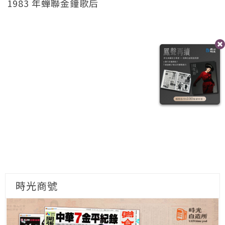
1983 年蟬聯金鐘歌后
時光商號