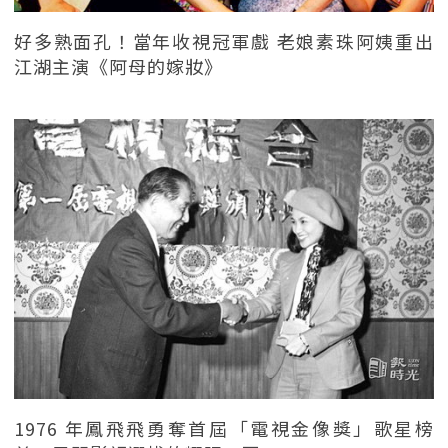
好多熟面孔！當年收視冠軍戲 老娘素珠阿姨重出
江湖主演《阿母的嫁妝》
1976 年鳳飛飛勇奪首屆「電視金像獎」歌星榜