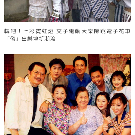
轉吧！七彩霓虹燈 夾子電動大樂隊跳電子花車
「俗」出樂壇新潮流