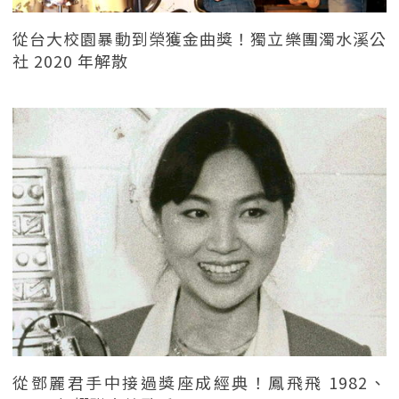
從台大校園暴動到榮獲金曲獎！獨立樂團濁水溪公
社 2020 年解散
從鄧麗君手中接過獎座成經典！鳳飛飛 1982、