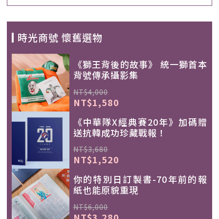
時光商號 懷舊選物
《獅王背後的故事》 統一獅首本
背號傳承攝影集
NT$4,000
NT$1,580
《中華隊X經典賽20年》加碼贈
送抗韓成功珍藏戰報！
NT$3,680
NT$1,520
你的特別日訂製書-70年前的報
紙也能原貌重現
NT$6,000
NT$3,280