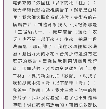
電影來的？張國柱（以下簡稱「柱」）：
我大學時代就拍電視廣告了，還是黑白片
哩。我念師大體育系的時候，美術系的在
搞廣告片，到體育系找人。我記得那是
「三陽豹八十」，機車廣告（張震：哎
呀，也不留一部下來。）後來，拍恩士達
洗面皂，那可帥了，我在水澗裡捧水洗
臉，濺出好大的水花。台灣那時還沒有這
麼野的廣告。畢業後我到德明商專教體
育。那個時候，製片周令剛想打倒「二秦
二林」，要找新面孔拍「歡顏」，就找了
我和胡慧中演。震（以下簡稱「震」）：
我爸拍「歡顏」時，我才三歲。他拍的很
多片子，我都沒有看過，看了也不知是幹
嘛吧！現在我倒滿想看的，可惜很多都找