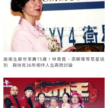
施南生辭世享壽75歲！林青霞、梁朝偉等眾星送
別 與徐克36年相伴人生再掀討論