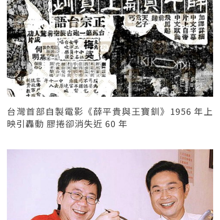
台灣首部自製電影《薛平貴與王寶釧》1956 年上
映引轟動 膠捲卻消失近 60 年