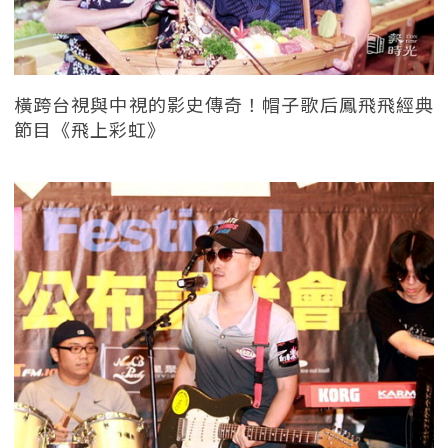
橫跨台視與中視的影史傳奇！帽子歌后鳳飛飛經典
節目《飛上彩虹》