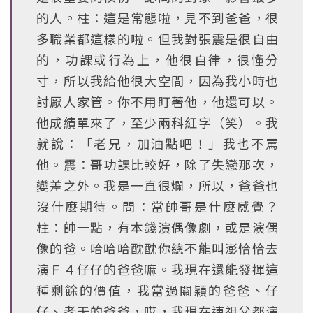
的人。柱：這是常態啦，見不到爸爸，很
多職業都這樣的啦。但我對張震是很自由
的，功課或行為上，他很自律，很懂分
寸，所以我給他很大空間，因為我小時也
討厭人家管。你不用盯著他，他還可以。
他成績單來了，至少兩科紅字（笑）。我
就說：「老兄，加油點吧！」我也不罵
他。震：哥功課比較好，除了失戀那次，
變差之外。我是一直很爛，所以，爸爸也
沒什麼期待。問：當帥哥是什麼感覺？
柱：帥一點，有本錢演偶像劇，或是演偶
像的爸。哈哈哈酖酖你總不能叫澎恰恰去
演Ｆ４仔仔的爸爸嘛。我現在還能發揮這
種剩餘的價值，我當過關穎的爸爸、仔
仔、孝天的爸爸，哎，我現在連祖父都演