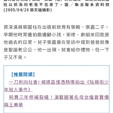
柱以前為何老是不在家了。圖／聯合報系資料照
(2005/04/20 張天雄攝影)
資深演員張國柱在出道前就育有張翰、張震二子，
早期他時常邊拍戲邊顧小孩，家裡、劇組來回跑是
他過去的日常。兒子張震曾在受訪中提到爸爸就像
是聖誕老公公，他一出現，就會給你禮物，但一下
子又不見。
【推薦閱讀】
一刀刺向社會! 楊德昌僅憑熱情拍出《牯嶺街少
年殺人事件》
耗費三年修補裂縫！演藝圈著名母女檔曾寶儀
與王美華