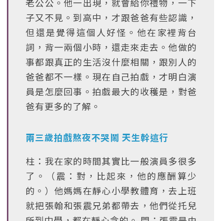
老公公。他一出現，就會給你禮物，一下
子又不見。到高中，才跟爸爸有些認識，
但還是覺得這個人好怪。他在家裡背台
詞，背一兩個小時，還走來走去。他做的
事都跟真正的生活沒什麼相關，跟別人的
爸爸都不一樣。現在自己拍戲，才明白演
員是怎麼回事。拍戲最大的收穫是，對爸
爸有更多的了解。
兩三歲拍戲熬夜不哭鬧 天生幹這行
柱：我在家的時間其實比一般演員多很多
了。（震：對，比起來，他的應酬算少
的。）他媽媽在靜心小學教體育，去上班
就把張翰和張震兄弟都帶去，他們從托兒
所到中學，都在靜心念的。 問：張震是由