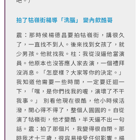
吧。）
拍了牯嶺街楊導「洗腦」 變內歛酷哥
震：那時候楊德昌要拍牯嶺街，講很久
了，一直找不到人。後來找到女孩了，就
少男孩。他就找我。柱：我從沒逼他當演
員。他原本也沒答應人家去演，一個禮拜
沒消息。「怎麼樣？大家等你的決定。」
我知道他需要一些時間，一定要迂迴一
下，「嘿，是你們找我的喔，演壞了不干
我事。」 別看他現在很酷，他小時候活
潑，開心得不得了，整個人圓圓的。自從
演了牯嶺街，他才變酷，半天逼不出一句
話。震：拍了那個片，我變得很自閉。那
時我才十三歲，很容易接受任何影響。楊