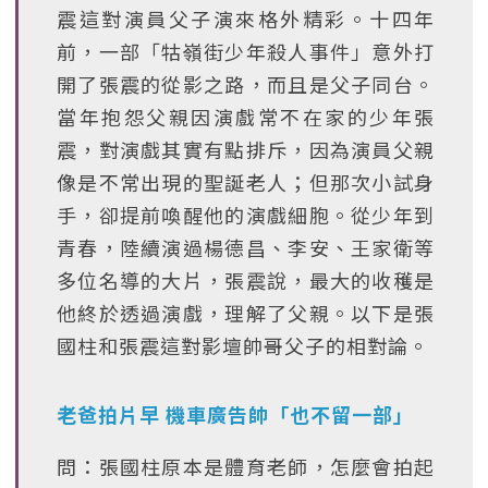
震這對演員父子演來格外精彩。十四年
前，一部「牯嶺街少年殺人事件」意外打
開了張震的從影之路，而且是父子同台。
當年抱怨父親因演戲常不在家的少年張
震，對演戲其實有點排斥，因為演員父親
像是不常出現的聖誕老人；但那次小試身
手，卻提前喚醒他的演戲細胞。從少年到
青春，陸續演過楊德昌、李安、王家衛等
多位名導的大片，張震說，最大的收穫是
他終於透過演戲，理解了父親。以下是張
國柱和張震這對影壇帥哥父子的相對論。
老爸拍片早 機車廣告帥「也不留一部」
問：張國柱原本是體育老師，怎麼會拍起