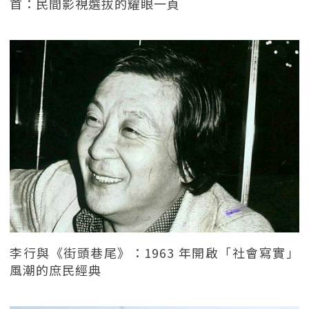
首：民間影視選拔的耀眼一頁
李行與《街頭巷尾》：1963 年開啟「社會寫實」
風潮的庶民經典