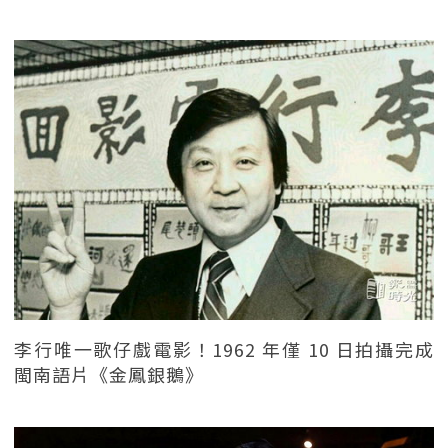
李行唯一歌仔戲電影！1962 年僅 10 日拍攝完成
閩南語片《金鳳銀鵝》