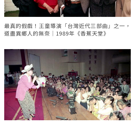
最真的假戲！王童導演「台灣近代三部曲」之一，
道盡異鄉人的無奈｜1989年《香蕉天堂》