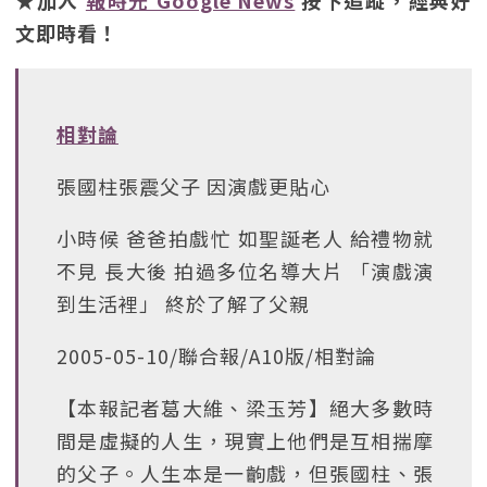
★加入
報時光 Google News
按下追蹤，經典好
文即時看！
相對論
張國柱張震父子 因演戲更貼心
小時候 爸爸拍戲忙 如聖誕老人 給禮物就
不見 長大後 拍過多位名導大片 「演戲演
到生活裡」 終於了解了父親
2005-05-10/聯合報/A10版/相對論
【本報記者葛大維、梁玉芳】絕大多數時
間是虛擬的人生，現實上他們是互相揣摩
的父子。人生本是一齣戲，但張國柱、張