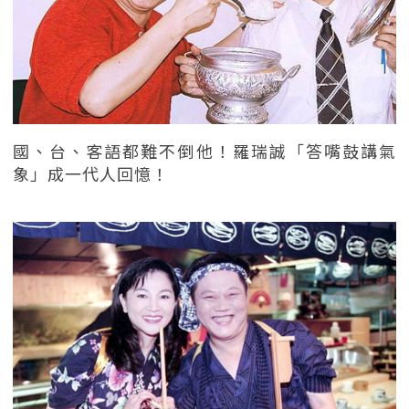
國、台、客語都難不倒他！羅瑞誠「答嘴鼓講氣
象」成一代人回憶！