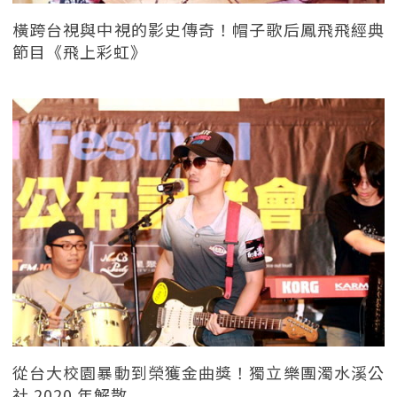
橫跨台視與中視的影史傳奇！帽子歌后鳳飛飛經典
節目《飛上彩虹》
從台大校園暴動到榮獲金曲獎！獨立樂團濁水溪公
社 2020 年解散