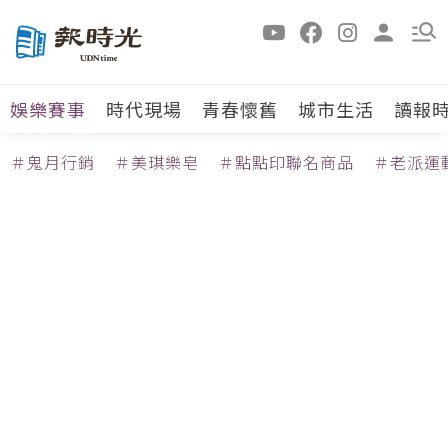
娛樂賽事
時代現場
青春懷舊
城市生活
讀報
＃鬼月行銷
＃美琪樂皂
＃點點印聯名商品
＃老派運