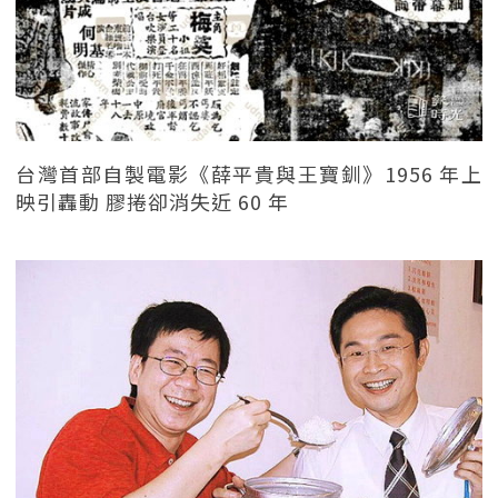
台灣首部自製電影《薛平貴與王寶釧》1956 年上
映引轟動 膠捲卻消失近 60 年