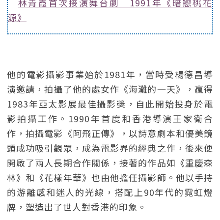
林青霞首次接演舞台劇 1991年《暗戀桃花
源》
他的電影攝影事業始於1981年，當時受楊德昌導
演邀請，拍攝了他的處女作《海灘的一天》，贏得
1983年亞太影展最佳攝影獎，自此開始投身於電
影拍攝工作。1990年首度和香港導演王家衛合
作，拍攝電影《阿飛正傳》，以詩意劇本和優美鏡
頭成功吸引觀眾，成為電影界的經典之作，後來便
開啟了兩人長期合作關係，接著的作品如《重慶森
林》和《花樣年華》也由他擔任攝影師。他以手持
的游離感和迷人的光線，搭配上90年代的霓虹燈
牌，塑造出了世人對香港的印象。