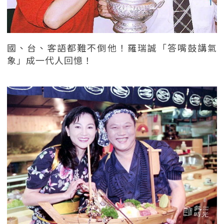
國、台、客語都難不倒他！羅瑞誠「答嘴鼓講氣
象」成一代人回憶！