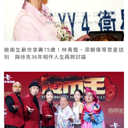
施南生辭世享壽75歲！林青霞、梁朝偉等眾星送
別 與徐克36年相伴人生再掀討論