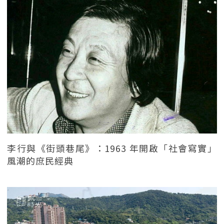
李行與《街頭巷尾》：1963 年開啟「社會寫實」
風潮的庶民經典