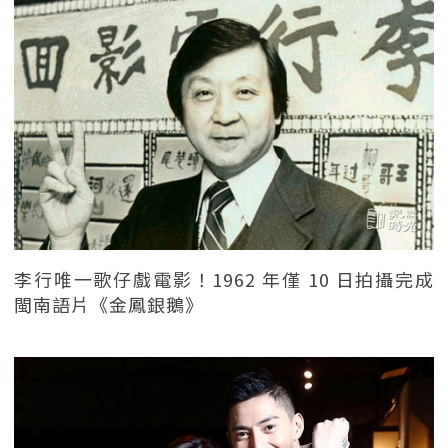
李行唯一歌仔戲電影！1962 年僅 10 日拍攝完成
閩南語片《金鳳銀鵝》