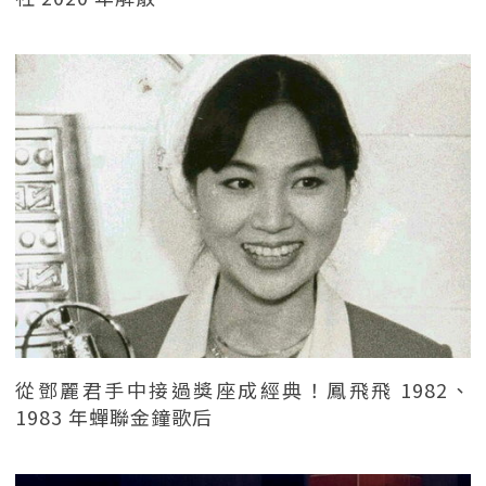
從鄧麗君手中接過獎座成經典！鳳飛飛 1982、
1983 年蟬聯金鐘歌后