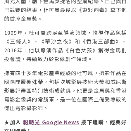
風光入圍，創下金馬獎提名的空前紀錄。自己與自
己競賽的結果，杜可風最後以《東邪西毒》拿下他
的首座金馬獎。
1999年，杜可風跨足至導演領域，執導作品包括
《三條人》、《華沙之夜》和《香港三部曲》。
2016年，他以導演作品《白色女孩》獲得金馬創
投會議，持續致力於影像創作領域。
擁有四十多年電影產業經驗的杜可風，攝影作品在
國際間屢獲殊榮，包括坎城影展技術大獎和威尼斯
影展評審團特別技術成就獎。他更是金馬獎和香港
電影金像獎的常勝軍，是一位在國際上備受尊敬的
傑出電影攝影師。
★加入
報時光 Google News
按下追蹤，經典好
文即時看！