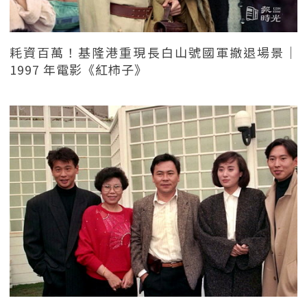
耗資百萬！基隆港重現長白山號國軍撤退場景｜
1997 年電影《紅柿子》