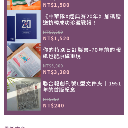
NT$1,580
《中華隊X經典賽20年》加碼贈
送抗韓成功珍藏戰報！
NT$3,680
NT$1,520
你的特別日訂製書-70年前的報
紙也能原貌重現
NT$6,000
NT$3,280
聯合報創刊號L型文件夾｜1951
年的首版紀念
NT$350
NT$240