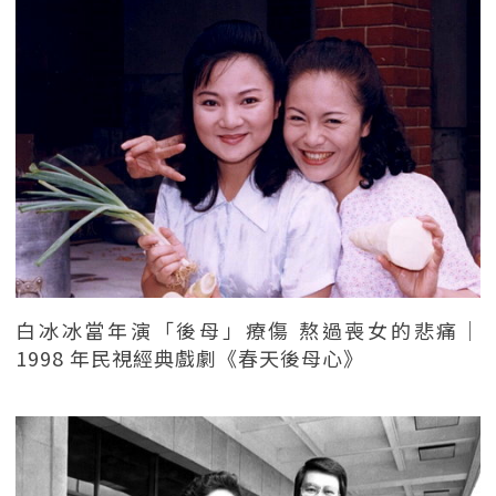
白冰冰當年演「後母」療傷 熬過喪女的悲痛｜
1998 年民視經典戲劇《春天後母心》