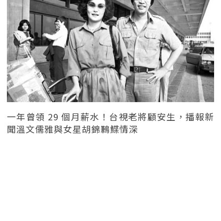
一年曾領 29 個月薪水！台視老將顧安生，播報新
聞溫文儒雅與女星胡錦鶼鰈情深