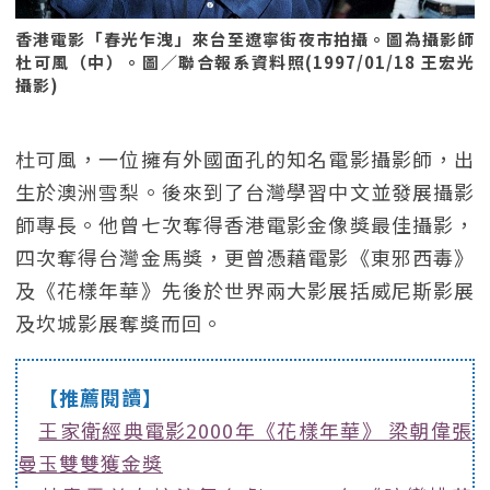
香港電影「春光乍洩」來台至遼寧街夜市拍攝。圖為攝影師
杜可風（中）。圖／聯合報系資料照(1997/01/18 王宏光
攝影)
杜可風，一位擁有外國面孔的知名電影攝影師，出
生於澳洲雪梨。後來到了台灣學習中文並發展攝影
師專長。他曾七次奪得香港電影金像獎最佳攝影，
四次奪得台灣金馬獎，更曾憑藉電影《東邪西毒》
及《花樣年華》先後於世界兩大影展括威尼斯影展
及坎城影展奪獎而回。
【推薦閱讀】
王家衛經典電影2000年《花樣年華》 梁朝偉張
曼玉雙雙獲金獎