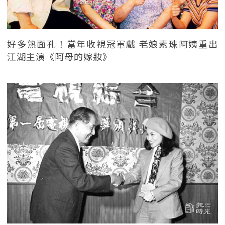
好多熟面孔！當年收視冠軍戲 老娘素珠阿姨重出
江湖主演《阿母的嫁妝》