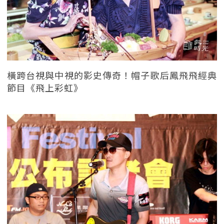
橫跨台視與中視的影史傳奇！帽子歌后鳳飛飛經典
節目《飛上彩虹》