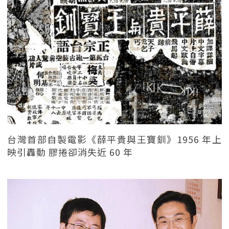
台灣首部自製電影《薛平貴與王寶釧》1956 年上
映引轟動 膠捲卻消失近 60 年