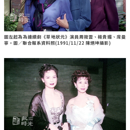
圖左起為為連續劇《草地狀元》演員周筱雲、楊貴媚、席曼
寧。圖／聯合報系資料照(1991/11/22 陳炳坤攝影)