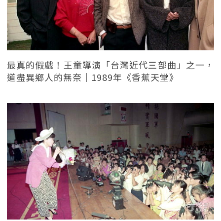
最真的假戲！王童導演「台灣近代三部曲」之一，
道盡異鄉人的無奈｜1989年《香蕉天堂》