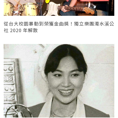
從台大校園暴動到榮獲金曲獎！獨立樂團濁水溪公
社 2020 年解散