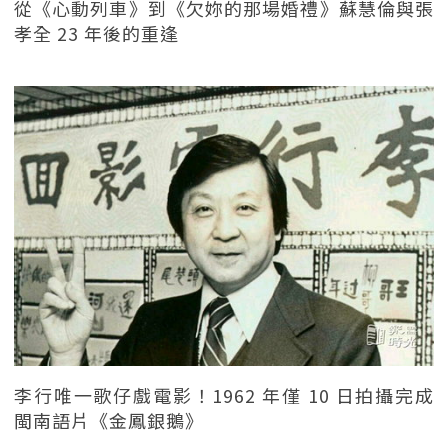
從《心動列車》到《欠妳的那場婚禮》蘇慧倫與張
孝全 23 年後的重逢
李行唯一歌仔戲電影！1962 年僅 10 日拍攝完成
閩南語片《金鳳銀鵝》