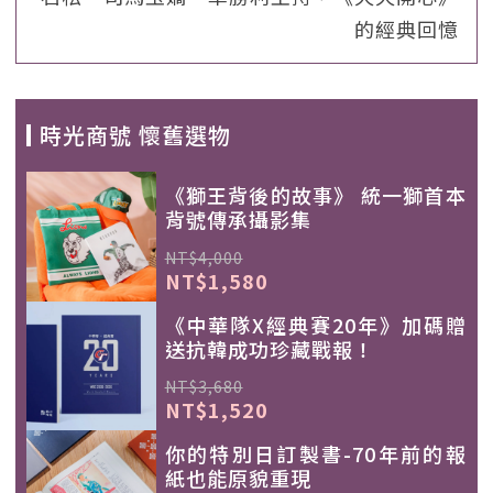
的經典回憶
時光商號 懷舊選物
《獅王背後的故事》 統一獅首本
背號傳承攝影集
NT$4,000
NT$1,580
《中華隊X經典賽20年》加碼贈
送抗韓成功珍藏戰報！
NT$3,680
NT$1,520
你的特別日訂製書-70年前的報
紙也能原貌重現