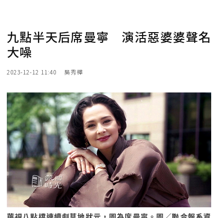
九點半天后席曼寧 演活惡婆婆聲名
大噪
2023-12-12 11:40
吳秀樺
華視八點檔連續劇草地狀元，圖為席曼寧。圖／聯合報系資