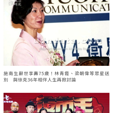
施南生辭世享壽75歲！林青霞、梁朝偉等眾星送
別 與徐克36年相伴人生再掀討論