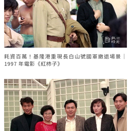
耗資百萬！基隆港重現長白山號國軍撤退場景｜
1997 年電影《紅柿子》