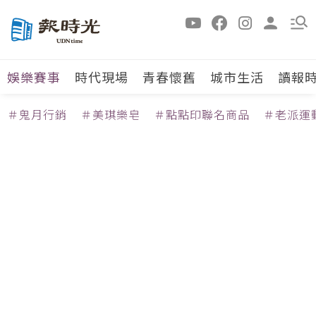
娛樂賽事
時代現場
青春懷舊
城市生活
讀報
＃鬼月行銷
＃美琪樂皂
＃點點印聯名商品
＃老派運