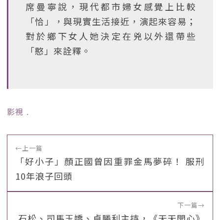
席曼寧說，現代都市婦女感覺上比較
「恰」，與現實生活接近，演起來容易；
對於鄉下女人她決定在兇以外還帶些
「憨」來詮釋。
影視
﹒
←
上一篇
「好小子」顏正國曾因重罪金馬夢碎！ 服刑
10年浪子回頭
下一篇
→
石松、司馬玉嬌、卓勝利主持，《天天開心》