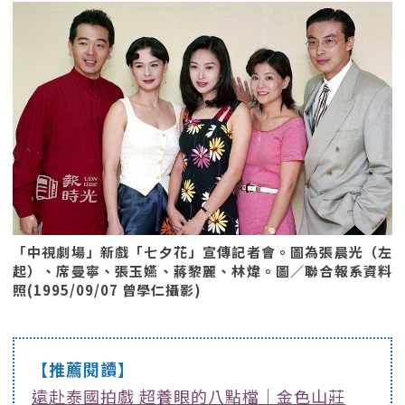
「中視劇場」新戲「七夕花」宣傳記者會。圖為張晨光（左
起）、席曼寧、張玉嬿、蔣黎麗、林煒。圖／聯合報系資料
照(1995/09/07 曾學仁攝影)
【推薦閱讀】
遠赴泰國拍戲 超養眼的八點檔｜金色山莊