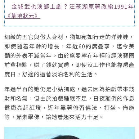
金城武也演鄉土劇？汪笨湖原著改編1991年
《草地狀元》
細緻的五官與傲人身材，猶如宛如行走的洋娃娃，
即使隨着年齡的增長，年近60的席曼寧，迄今美
豔的外表不減當年。由於席曼寧在年輕時經演藝圈
前輩指點，賺了錢就買房，即使沒工作也能靠房產
度日，舒適的過著淡泊名利的生活。
年過半百的她仍是小姑獨處，過去因為拍戲帶來錢
財和名氣，但由於拍戲睡眠不足，日夜顛倒的作息
健康亮起紅燈，近年靠著修習佛法、打坐、佈施
等，茹素學佛，讓她看起來活力十足。