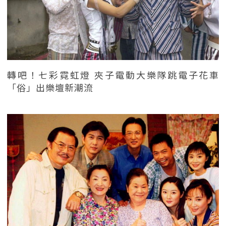
轉吧！七彩霓虹燈 夾子電動大樂隊跳電子花車
「俗」出樂壇新潮流