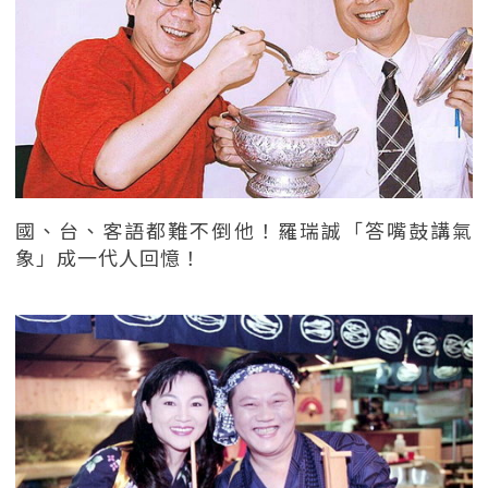
國、台、客語都難不倒他！羅瑞誠「答嘴鼓講氣
象」成一代人回憶！