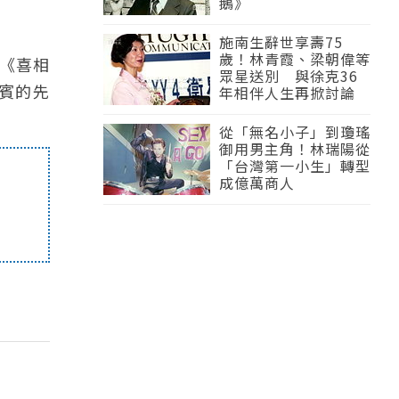
鵝》
施南生辭世享壽75
歲！林青霞、梁朝偉等
《喜相
眾星送別 與徐克36
賓的先
年相伴人生再掀討論
從「無名小子」到瓊瑤
御用男主角！林瑞陽從
「台灣第一小生」轉型
成億萬商人