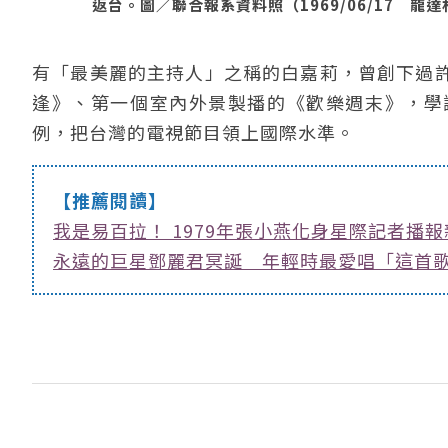
返台。圖／聯合報系資料照（1969/06/17 龍
有「最美麗的主持人」之稱的白嘉莉，曾創下過
逢》、第一個室內外景製播的《歡樂週末》，學
例，把台灣的電視節目領上國際水準。
【推薦閱讀】
我是易百拉！ 1979年張小燕化身星際記者播報
永遠的巨星鄧麗君冥誕 年輕時最愛唱「這首