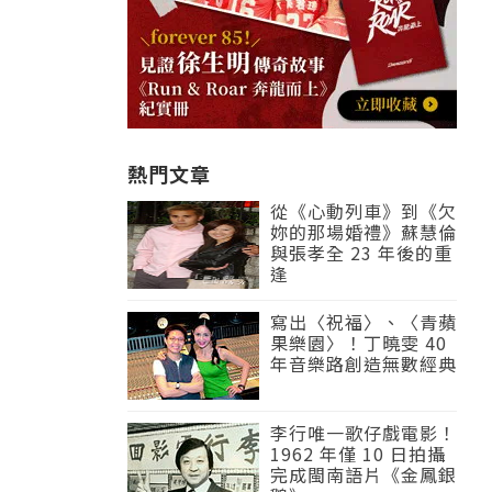
熱門文章
從《心動列車》到《欠
妳的那場婚禮》蘇慧倫
與張孝全 23 年後的重
逢
寫出〈祝福〉、〈青蘋
果樂園〉！丁曉雯 40
年音樂路創造無數經典
李行唯一歌仔戲電影！
1962 年僅 10 日拍攝
完成閩南語片《金鳳銀