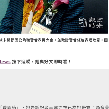
歲末關懷因公殉職警眷表揚大會，並致贈警眷紅包表達敬意。圖
News
按下追蹤，經典好文即時看！
「愛麗絲」，她告訴記者幸運之神已為她帶來了過多