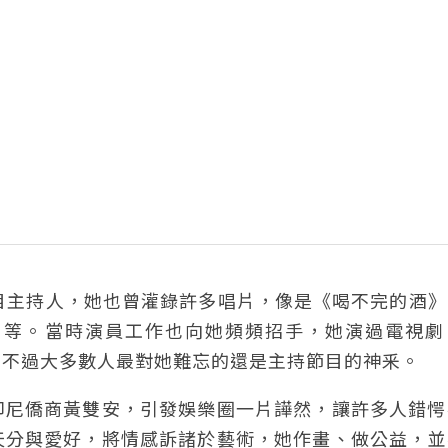
目主持人，她也曾灌錄許多唱片，像是《喝不完的酒》
》等。當時演員工作也向她頻頻招手，她演過電視劇
，不過大多數人最對她難忘的還是主持節目的神釆。
印尼僑商黃雙安，引發娛樂圈一片譁然，讓許多人錯愕
天分與愛好，將情感訴諸於藝術，她作畫、做公益，並