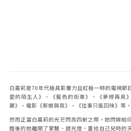
白嘉莉是70年代極具影響力且紅極一時的電視節
愛的陌生人》、《藍色的街車》、《夢裡再見
蕭》、電影《新娘與我》、《往事只能回味》等
然而正當白嘉莉的光芒閃亮四射之際，她閃嫁給
婚後的她離開了掌聲、鎂光燈，重拾自己兒時的