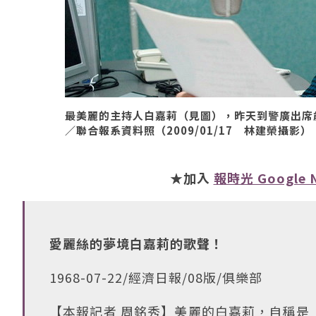
最美麗的主持人白嘉莉（見圖），昨天到警廣出席
／聯合報系資料照（2009/01/17 林建榮攝影）
★加入
報時光 Google 
愛麗絲的夢境白嘉莉的歌聲！
1968-07-22/經濟日報/08版/俱樂部
【本報記者 周銘秀】美麗的白嘉莉，自稱是