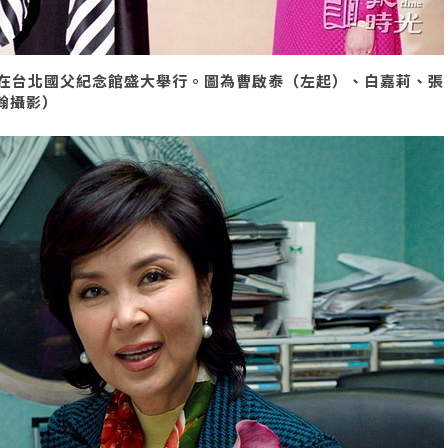
在台北國父紀念館盛大舉行。圖為曹啟泰（左起）、白嘉莉、張
府翰攝影）