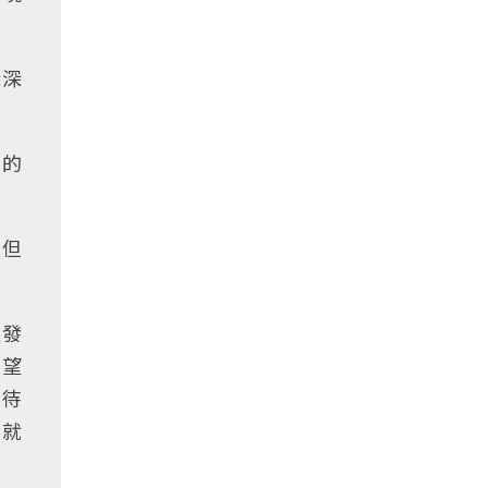
深深
道的
，但
直發
不望
顆待
想就