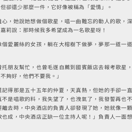
，但卻還少那麼一件，它好像被稱為「愛情」。
雄心，她說她想做個歌星，唱一曲難忘的動人的歌，
白嘉莉說：那時候我多希望成為一名歌星呀！
像個愛麗絲的女孩，躺在大榕樹下做夢，夢那一道一
曾托朋友幫忙，也曾毛遂自薦到國賓飯店去報考歌星
得不夠好，他們不要我。」
還記得那是五十五年的仲夏，天真熱，但她的手卻一
真不是唱歌的料，我失望了，也洩氣了，我發誓再也
要離去時，中央酒店的負責人卻發現了她，她就像一
歌也成，中央酒店正缺一位主持人呢！」負責人一面