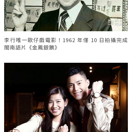
李行唯一歌仔戲電影！1962 年僅 10 日拍攝完成
閩南語片《金鳳銀鵝》