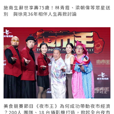
施南生辭世享壽75歲！林青霞、梁朝偉等眾星送
別 與徐克36年相伴人生再掀討論
美食競賽節目《夜市王》為何成功帶動夜市經濟
？200人 團隊、18 台攝影機打造，掀起全台夜市