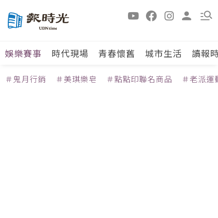
娛樂賽事
時代現場
青春懷舊
城市生活
讀報
＃鬼月行銷
＃美琪樂皂
＃點點印聯名商品
＃老派運