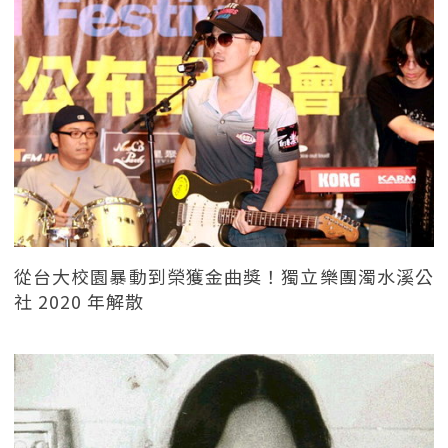
從台大校園暴動到榮獲金曲獎！獨立樂團濁水溪公
社 2020 年解散