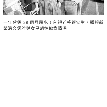
一年曾領 29 個月薪水！台視老將顧安生，播報新
聞溫文儒雅與女星胡錦鶼鰈情深