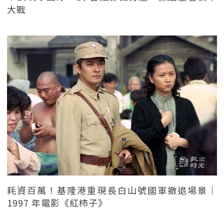
大戰
耗資百萬！基隆港重現長白山號國軍撤退場景｜
1997 年電影《紅柿子》