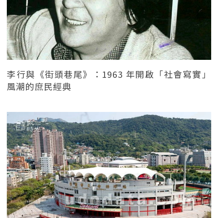
李行與《街頭巷尾》：1963 年開啟「社會寫實」
風潮的庶民經典