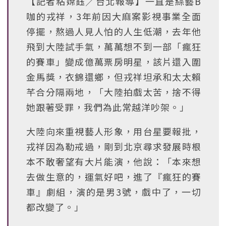
【記者粘嫦鈺╱台北報導】一直是綜藝B
咖的戎祥，3年前因大麻案影視事業全面
停擺，熬過人見人怕的人生低潮，去年他
飛到大陸試手氣，萬萬想不到一部「瘋狂
的賽車」變成億萬票房明星，該片還入圍
金馬獎，衣錦還鄉，但戎祥坦承和太太賴
芊合分隔兩地，「大陸拍戲太苦，捨不得
她跟著受罪，我們為此常越洋吵架。」
大陸向來重視藝人形象，用台星要報批，
戎祥因為勒戒過，剛到北京尋求發展時根
本不敢奢望有大片能演，他說：「本來想
去做生意的，運氣好吧，進了『瘋狂的賽
車』劇組，演的是男3號，戲中了，一切
都改變了。」