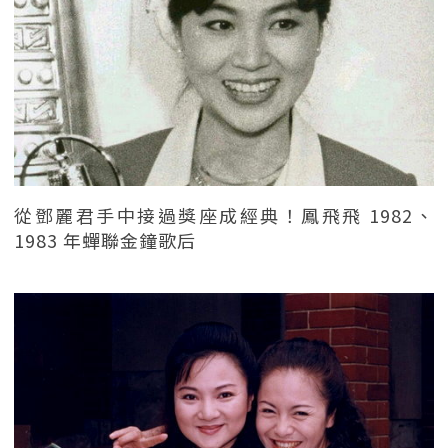
從鄧麗君手中接過獎座成經典！鳳飛飛 1982、
1983 年蟬聯金鐘歌后