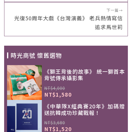
下一篇
→
光復50周年大戲《台灣演義》 老兵熱情寫信
追求馬世莉
時光商號 懷舊選物
《獅王背後的故事》 統一獅首本
背號傳承攝影集
NT$4,000
NT$1,580
《中華隊X經典賽20年》加碼贈
送抗韓成功珍藏戰報！
NT$3,680
NT$1,520