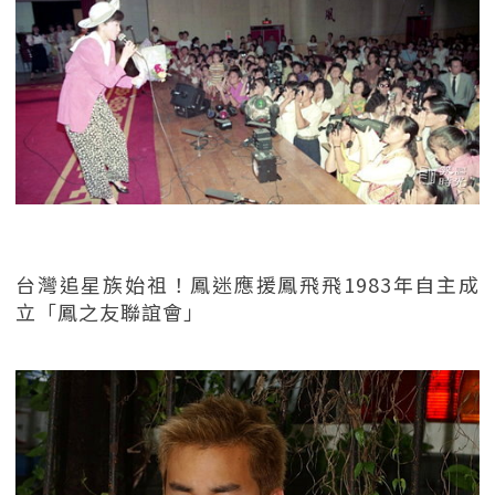
台灣追星族始祖！鳳迷應援鳳飛飛1983年自主成
立「鳳之友聯誼會」