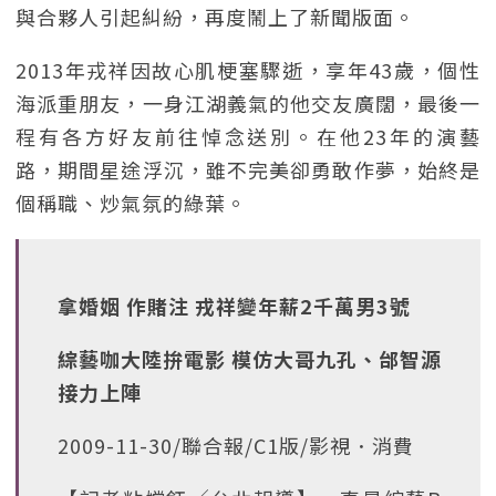
與合夥人引起糾紛，再度鬧上了新聞版面。
2013年戎祥因故心肌梗塞驟逝，享年43歲，個性
海派重朋友，一身江湖義氣的他交友廣闊，最後一
程有各方好友前往悼念送別。在他23年的演藝
路，期間星途浮沉，雖不完美卻勇敢作夢，始終是
個稱職、炒氣氛的綠葉。
拿婚姻 作賭注 戎祥變年薪2千萬男3號
綜藝咖大陸拚電影 模仿大哥九孔、邰智源
接力上陣
2009-11-30/聯合報/C1版/影視．消費