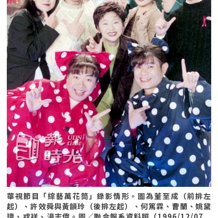
華視節目「綜藝萬花筒」錄影情形。圖為董至成（前排左
起）、許效舜與黃韻玲（後排左起）、何篤霖、曹蘭、姚黛
瑋、戎祥、湯志偉。圖／聯合報系資料照（1996/12/07