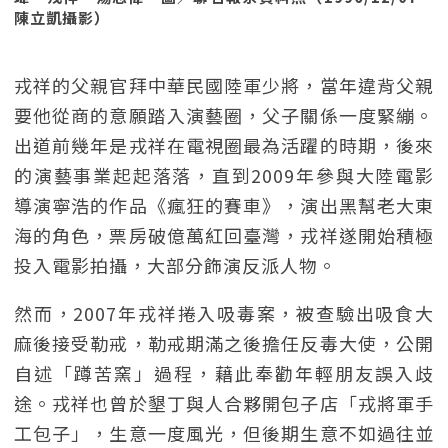
陳立凱攝影）
戎祥的父親官拜中華民國陸軍少將，當年違背父親
要他從商的意願踏入演藝圈，父子關係一度緊繃。
出道前幾年是戎祥在電視圈最為活躍的時期，後來
的演藝事業起起落落，直到2009年參與大陸電影
導演寧浩的作品《瘋狂的賽車》，演出黑幫老大東
海的角色，票房破億萬紅回臺灣，戎祥遂開始積極
投入電影拍攝，大部分飾演反派人物。
然而，2007年戎祥捲入吸毒案，被查驗出吸食大
麻後接受勒戒，勒戒期滿之後擔任反毒大使，公開
自述「蹲苦窯」過程，藉此奉勸年輕朋友誤入歧
途。戎祥也曾於墾丁與人合夥開包子店「戎將軍手
工包子」，生意一度風光，但後期生意不如過往並