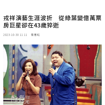
戎祥演藝生涯波折 從綠葉變億萬票
房巨星卻在43歲猝逝
2023-10-30 11:11
曾憲虹