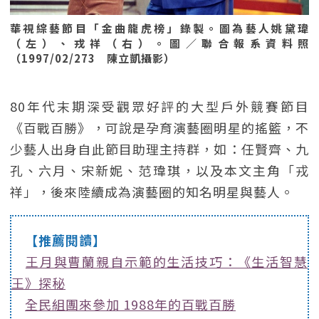
華視綜藝節目「金曲龍虎榜」錄製。圖為藝人姚黛瑋
（左）、戎祥（右）。圖／聯合報系資料照
（1997/02/273 陳立凱攝影）
80年代末期深受觀眾好評的大型戶外競賽節目
《百戰百勝》，可說是孕育演藝圈明星的搖籃，不
少藝人出身自此節目助理主持群，如：任賢齊、九
孔、六月、宋新妮、范瑋琪，以及本文主角「戎
祥」，後來陸續成為演藝圈的知名明星與藝人。
【推薦閱讀】
王月與曹蘭親自示範的生活技巧：《生活智慧
王》探秘
全民組團來參加 1988年的百戰百勝