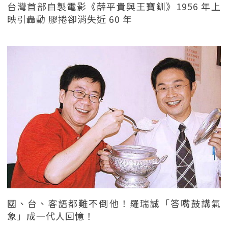
台灣首部自製電影《薛平貴與王寶釧》1956 年上
映引轟動 膠捲卻消失近 60 年
國、台、客語都難不倒他！羅瑞誠「答嘴鼓講氣
象」成一代人回憶！