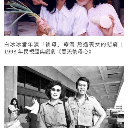
白冰冰當年演「後母」療傷 熬過喪女的悲痛｜
1998 年民視經典戲劇《春天後母心》