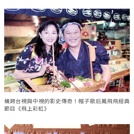
橫跨台視與中視的影史傳奇！帽子歌后鳳飛飛經典
節目《飛上彩虹》