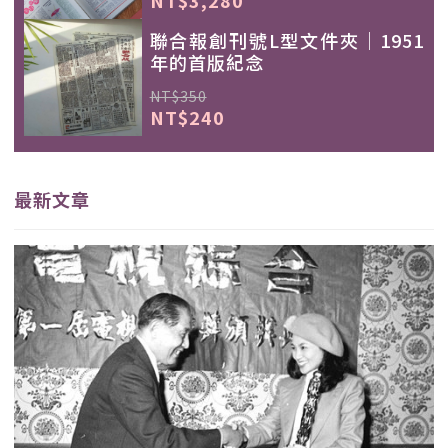
聯合報創刊號L型文件夾｜1951
年的首版紀念
NT$350
NT$240
最新文章