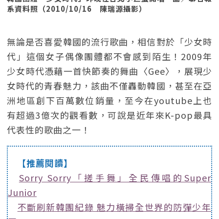
系資料照（2010/10/16 陳瑞源攝影）
無論是否喜愛韓國的流行歌曲，相信對於「少女時
代」這個女子偶像團體都不會感到陌生！2009年
少女時代憑藉一首快節奏的舞曲〈Gee〉，展現少
女時代的青春魅力，該曲不僅轟動韓國，甚至在亞
洲地區創下百萬數位銷量，至今在youtube上也
有超過3億次的觀看數，可說是近年來K-pop最具
代表性的歌曲之一！
【推薦閱讀】
Sorry Sorry「搓手舞」全民傳唱的Super
Junior
不斷刷新韓團紀錄 魅力橫掃全世界的防彈少年