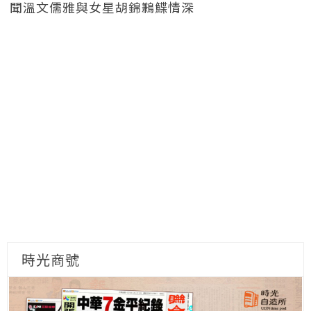
聞溫文儒雅與女星胡錦鶼鰈情深
時光商號