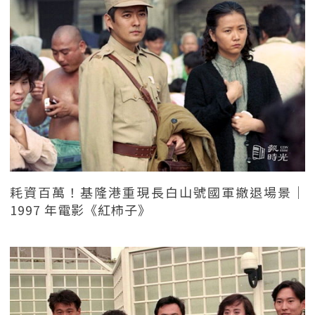
耗資百萬！基隆港重現長白山號國軍撤退場景｜
1997 年電影《紅柿子》