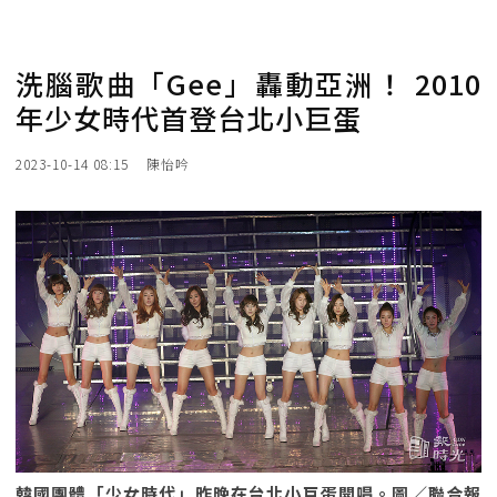
洗腦歌曲「Gee」轟動亞洲！ 2010
年少女時代首登台北小巨蛋
2023-10-14 08:15
陳怡吟
韓國團體「少女時代」昨晚在台北小巨蛋開唱。圖／聯合報