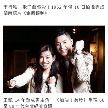
李行唯一歌仔戲電影！1962 年僅 10 日拍攝完成
閩南語片《金鳳銀鵝》
王凱 14 年熬成男主角！《加油！美玲》重現 60
至 80 年代台灣經濟奇蹟