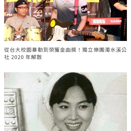
從台大校園暴動到榮獲金曲獎！獨立樂團濁水溪公
社 2020 年解散