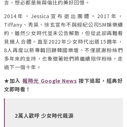
言，想必都是無與倫比的美好回憶。
2014年，Jessica宣布退出團體。2017年，
Tiffany、秀英、徐玄宣布不與經紀公司SM娛樂續
約，雖然少女時代並未公告解散，但從此卻再難看
見幾人合體。直至2022年少女時代出道15週年，
8人再度以新專輯回歸韓國樂壇，不僅感謝粉絲們
多年來的支持，也象徵著她們將繼續陪伴粉絲，走
過下一個十年。
★加入
報時光 Google News
按下追蹤，經典好
文即時看！
2萬人歡呼 少女時代飆淚