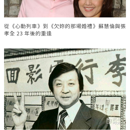
從《心動列車》到《欠妳的那場婚禮》蘇慧倫與張
孝全 23 年後的重逢