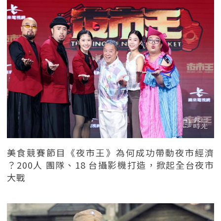
美食競賽節目《夜市王》為何成功帶動夜市經濟
？200人 團隊、18 台攝影機打造，掀起全台夜市
大戰