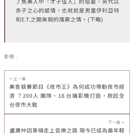
了魚美人中「才子佳人」的俗套，另代以
赤子之心的感情，也就就是男童伊利亞特
和E.T.之間無瑕的孺慕之情。(下略)
影視
﹒
←
上一篇
美食競賽節目《夜市王》為何成功帶動夜市經
濟 ？200人 團隊、18 台攝影機打造，掀起全
台夜市大戰
下一篇
→
盧廣仲因車禍走上音樂之路 現今已成為最年輕