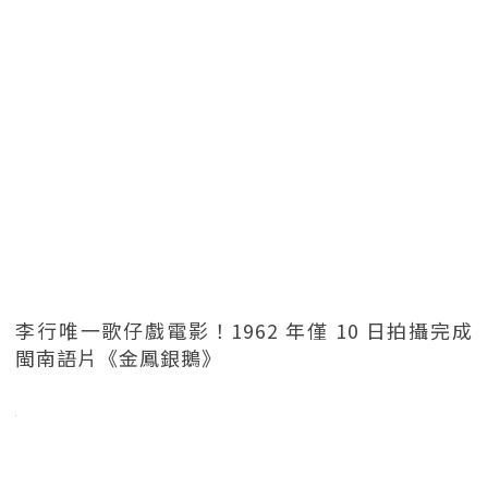
李行唯一歌仔戲電影！1962 年僅 10 日拍攝完成
閩南語片《金鳳銀鵝》