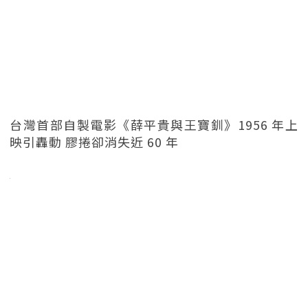
台灣首部自製電影《薛平貴與王寶釧》1956 年上
映引轟動 膠捲卻消失近 60 年