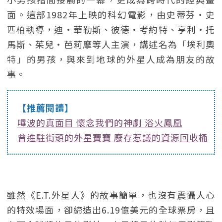
面。這部1982年上映的科幻電影，由史蒂芬・史
匹柏執導，迪・華勒斯、彼德・考約特、亨利・托
馬斯、茱兒・芭莉摩等人主演，講述名為「埃利奧
特」的男孩，與來到地球的外星人成為朋友的故
事。
【推薦閱讀】
嗶波的真面目 懷念我們的神劇 浴火鳳凰
曾進駐街頭的外星寶寶 廢存惹議的資源回收桶
雖然《E.T.外星人》的故事簡單，也沒有震懾人心
的特效場面，卻締造出6.19億美元的全球票房，且