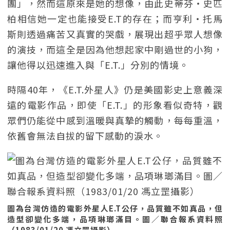
團」，然而這原來是她的想像，由此史蒂芬・史匹
柏相信她一定也能接受E.T的存在；而亨利・托馬
斯則透過痛苦又真實的哭戲，展現出超乎眾人想像
的演技，而這全是因為他想起家中剛過世的小狗，
讓他得以迅速進入與「E.T.」分別的情境。
時隔40年，《E.T.外星人》仍是美國影史上意義深
遠的電影作品，即使「E.T.」的形象看似奇特，觀
眾們仍能從中感到溫暖與真摯的觸動，每每重溫，
依舊會無法自拔的留下感動的淚水。
圖為台灣仿造的電影外星人E.T公仔，品質雖不如真品，但
造型卻變化多端，品項琳瑯滿目。圖／聯合報系資料照
（1983/01/20 馮立罡攝影）