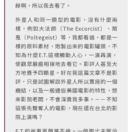
赫啊，所以我去看了。
外星人和同一類型的電影，沒有什麼兩
樣，例如大法師（The Excorcist）、鬧
鬼（Poltegeist）等，我都看過，都是一
樣的原料素材，炮製出來的電影罐頭，不
知為什麼E.T.這樣觸動人心，一演再演，
使觀眾展痕相接地去看它。影評人甚至大
方地賚予四顆星。好在我這篇文章不是影
評，只是試圖解說外星人所以賣座的一個
癥結，以及一般通俗美國電影的特性，想
來影院老闆，不會深責我多事。－－不知
這張先聲奪人的電影，現在還在台北的影
院上演嗎？
E.T.的故事再簡單不過。一個跟丈夫鬧分