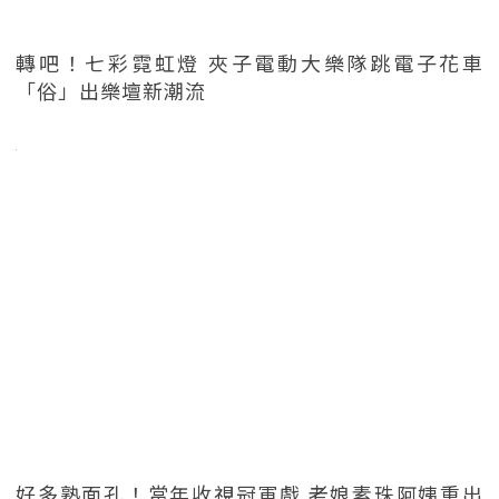
轉吧！七彩霓虹燈 夾子電動大樂隊跳電子花車
「俗」出樂壇新潮流
好多熟面孔！當年收視冠軍戲 老娘素珠阿姨重出