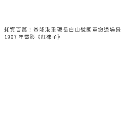
耗資百萬！基隆港重現長白山號國軍撤退場景｜
1997 年電影《紅柿子》