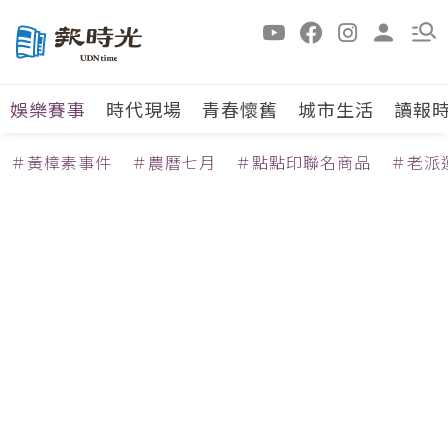
娛樂賽事
時代現場
青春懷舊
城市生活
讀報
＃黃樟素事件
＃農曆七月
＃點點印聯名商品
＃老派