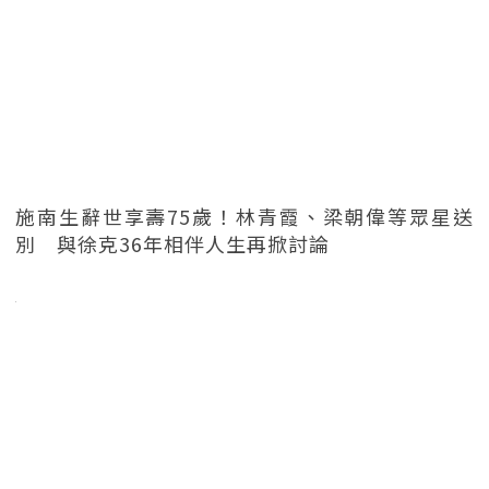
施南生辭世享壽75歲！林青霞、梁朝偉等眾星送
別 與徐克36年相伴人生再掀討論