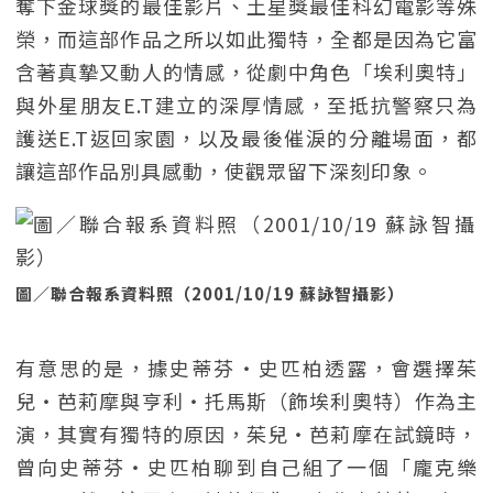
奪下金球獎的最佳影片、土星獎最佳科幻電影等殊
榮，而這部作品之所以如此獨特，全都是因為它富
含著真摯又動人的情感，從劇中角色「埃利奧特」
與外星朋友E.T建立的深厚情感，至抵抗警察只為
護送E.T返回家園，以及最後催淚的分離場面，都
讓這部作品別具感動，使觀眾留下深刻印象。
圖／聯合報系資料照（2001/10/19 蘇詠智攝影）
有意思的是，據史蒂芬・史匹柏透露，會選擇茱
兒・芭莉摩與亨利・托馬斯（飾埃利奧特）作為主
演，其實有獨特的原因，茱兒・芭莉摩在試鏡時，
曾向史蒂芬・史匹柏聊到自己組了一個「龐克樂