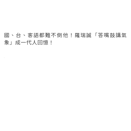
國、台、客語都難不倒他！羅瑞誠「答嘴鼓講氣
象」成一代人回憶！