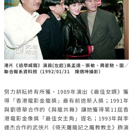
港片《逃學威龍》演員(左起)吳孟達、張敏、周星馳。圖／
聯合報系資料照（1992/01/31 陳炳坤攝影）
努力耕耘終有所獲，1989年演出《最佳女婿》獲
得「香港電影金龍獎」最有前途新人獎；1991年
與劉德華合作的《與龍共舞》讓她獲得第11屆香
港電影金像獎「最佳女主角」提名；1993年與李
連杰合作的武俠片《倚天屠龍記之魔教教主》飾演