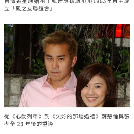
台灣追星族始祖！鳳迷應援鳳飛飛1983年自主成
立「鳳之友聯誼會」
從《心動列車》到《欠妳的那場婚禮》蘇慧倫與張
孝全 23 年後的重逢