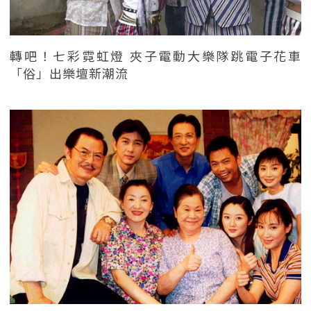
轉吧！七彩霓虹燈 夾子電動大樂隊跳電子花車
「俗」出樂壇新潮流