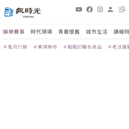
娛樂賽事
時代現場
青春懷舊
城市生活
讀報
＃鬼月行銷
＃美琪樂皂
＃點點印聯名商品
＃老派運