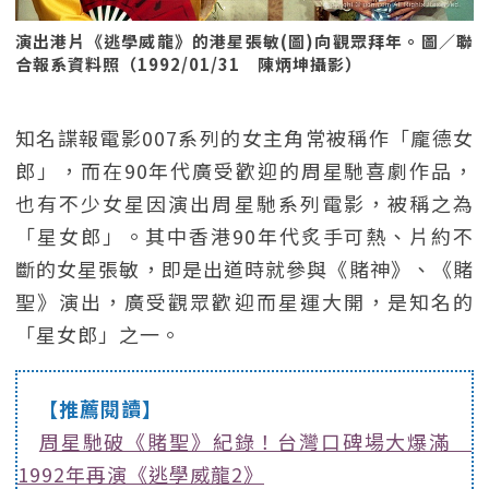
演出港片《逃學威龍》的港星張敏(圖)向觀眾拜年。圖／聯
合報系資料照（1992/01/31 陳炳坤攝影）
知名諜報電影007系列的女主角常被稱作「龐德女
郎」，而在90年代廣受歡迎的周星馳喜劇作品，
也有不少女星因演出周星馳系列電影，被稱之為
「星女郎」。其中香港90年代炙手可熱、片約不
斷的女星張敏，即是出道時就參與《賭神》、《賭
聖》演出，廣受觀眾歡迎而星運大開，是知名的
「星女郎」之一。
【推薦閱讀】
周星馳破《賭聖》紀錄！台灣口碑場大爆滿
1992年再演《逃學威龍2》