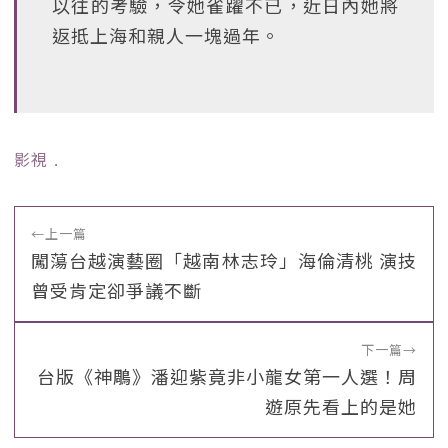
以往的考驗，令她雀躍不已，近日內她將
返抵上海和親人一塊過年。
影視
﹒
←
上一篇
闖蕩台越演藝圈「越南林志玲」海倫清桃 演技
曾受肯定卻爭議不斷
下一篇
→
台版《神鵰》潘迎紫竟非小龍女第一人選！周
遊原先看上的是她