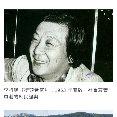
李行與《街頭巷尾》：1963 年開啟「社會寫實」
風潮的庶民經典