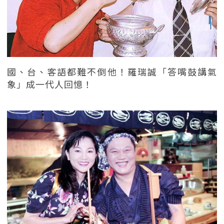
國、台、客語都難不倒他！羅瑞誠「答嘴鼓講氣
象」成一代人回憶！