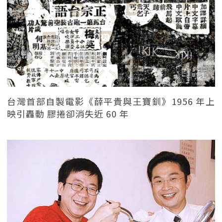
台灣首部自製電影《薛平貴與王寶釧》1956 年上
映引轟動 膠捲卻消失近 60 年