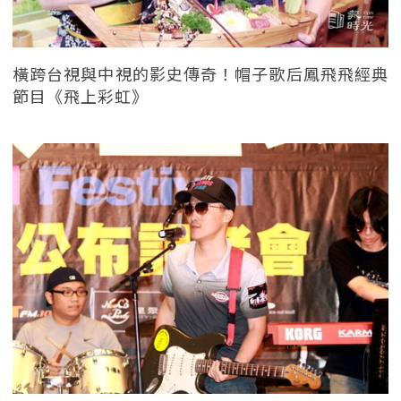
橫跨台視與中視的影史傳奇！帽子歌后鳳飛飛經典
節目《飛上彩虹》