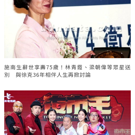
施南生辭世享壽75歲！林青霞、梁朝偉等眾星送
別 與徐克36年相伴人生再掀討論