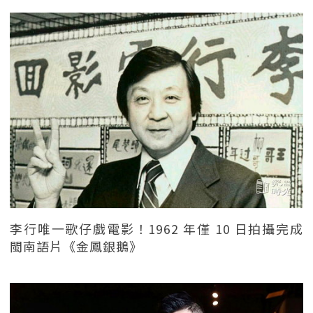
李行唯一歌仔戲電影！1962 年僅 10 日拍攝完成
閩南語片《金鳳銀鵝》