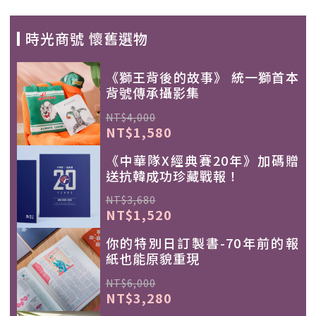
時光商號 懷舊選物
《獅王背後的故事》 統一獅首本
背號傳承攝影集
NT$4,000
NT$1,580
《中華隊X經典賽20年》加碼贈
送抗韓成功珍藏戰報！
NT$3,680
NT$1,520
你的特別日訂製書-70年前的報
紙也能原貌重現
NT$6,000
NT$3,280