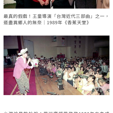
最真的假戲！王童導演「台灣近代三部曲」之一，
道盡異鄉人的無奈｜1989年《香蕉天堂》