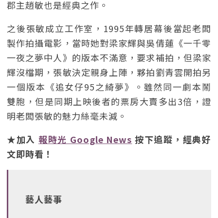
郡主趙敏也是經典之作。
之後張敏成立工作室，1995年轉居幕後當起老闆
製作拍攝電影，當時她對梁家輝與吳倩蓮《一千零
一夜之夢中人》的版本不滿意，要求補拍，但梁家
輝沒檔期，張敏決定親身上陣，夥拍劉青雲開拍另
一個版本《追女仔95之綺夢》。雖然同一劇本鬧
雙胞，但是同期上映後者的票房大賣多出3倍，證
明老闆張敏的魅力絲毫未減。
★加入
報時光 Google News
按下追蹤，經典好
文即時看！
藝人藝事