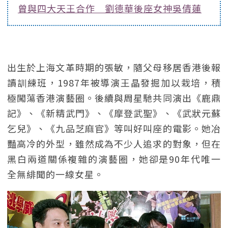
曾與四大天王合作 劉德華後座女神吳倩蓮
出生於上海文革時期的張敏，隨父母移居香港後報
讀訓練班，1987年被導演王晶發掘加以栽培，積
極闖蕩香港演藝圈。後續與周星馳共同演出《鹿鼎
記》、《新精武門》、《摩登武聖》、《武狀元蘇
乞兒》、《九品芝麻官》等叫好叫座的電影。她冶
豔高冷的外型，雖然成為不少人追求的對象，但在
黑白兩道關係複雜的演藝圈，她卻是90年代唯一
全無緋聞的一線女星。