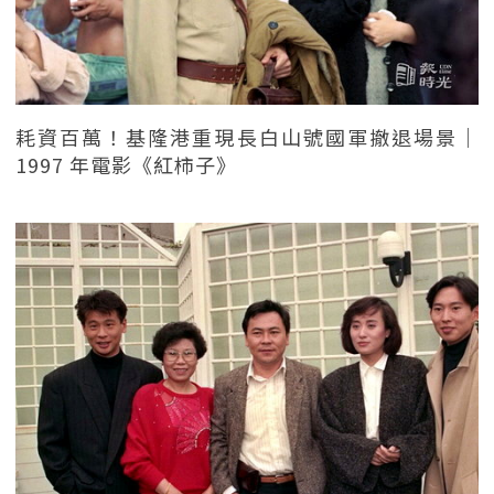
耗資百萬！基隆港重現長白山號國軍撤退場景｜
1997 年電影《紅柿子》