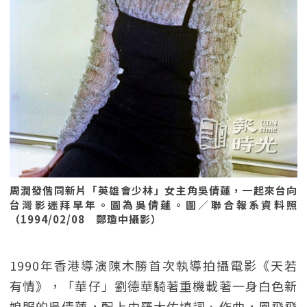
周潤發偕同新片「英雄會少林」女主角吳倩蓮，一起來台向
台灣影迷拜早年。圖為吳倩蓮。圖／聯合報系資料照
（1994/02/08 鄭瓊中攝影）
1990年香港導演陳木勝首次執導拍攝電影《天若
有情》，「華仔」劉德華騎著重機載著一身白色新
娘服的吳倩蓮，配上由羅大佑填詞、作曲，鳳飛飛