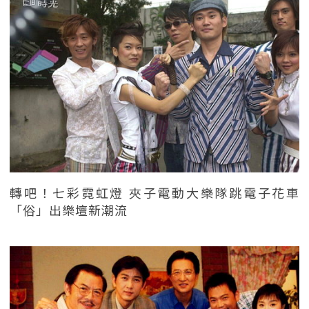
轉吧！七彩霓虹燈 夾子電動大樂隊跳電子花車
「俗」出樂壇新潮流