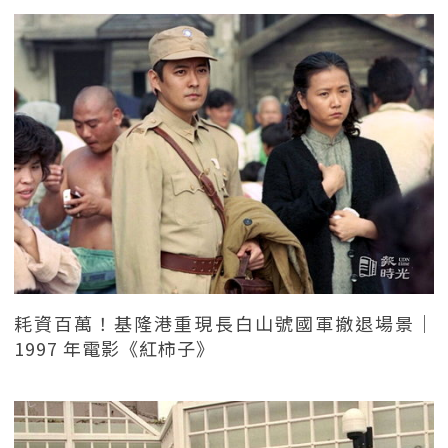
耗資百萬！基隆港重現長白山號國軍撤退場景｜
1997 年電影《紅柿子》