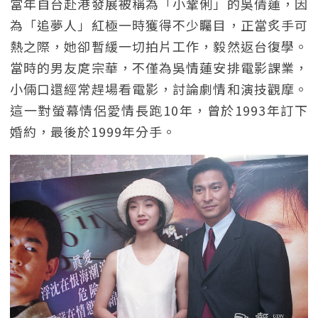
當年自台赴港發展被稱為「小鞏俐」的吳倩蓮，因
為「追夢人」紅極一時獲得不少矚目，正當炙手可
熱之際，她卻暫緩一切拍片工作，毅然返台復學。
當時的男友庹宗華，不僅為吳情蓮安排電影課業，
小倆口還經常趕場看電影，討論劇情和演技觀摩。
這一對螢幕情侶愛情長跑10年，曾於1993年訂下
婚約，最後於1999年分手。