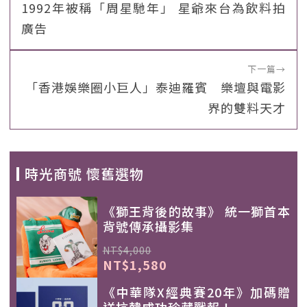
1992年被稱「周星馳年」 星爺來台為飲料拍
廣告
下一篇
→
「香港娛樂圈小巨人」泰迪羅賓 樂壇與電影
界的雙料天才
時光商號 懷舊選物
《獅王背後的故事》 統一獅首本
背號傳承攝影集
NT$4,000
NT$1,580
《中華隊X經典賽20年》加碼贈
送抗韓成功珍藏戰報！