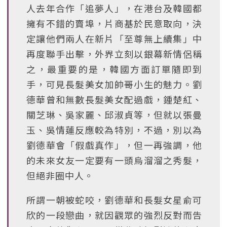
人去年合作「追夢人」，在港台及韓國都
擁有不錯的賣埠，片商基於民意取向，決
定讓他們兩人在新片「至尊無上續集」中
再度聯手出擊，外界立刻以銀幕新情侶稱
之，最重要的是，韓國方面訂單隨即到
手，可見長髮美女加帥哥小生的魅力。劉
德華曾和無數長髮美女配過戲，鍾楚紅、
關芝琳、吳家麗、邱淑貞等，但就以張曼
玉、吳情蓮反應較為特別，不過，別以為
劉德華會「假戲真作」，但一再強調，他
的未來女友一定要有一頭烏溜溜之秀髮，
但絕非圈中人。
所謂一朝被蛇咬，劉德華和長髮女星俞可
欣的一段戀曲，就因觀眾的強烈反對而告