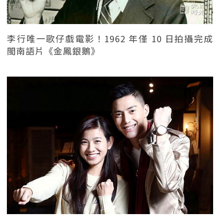
李行唯一歌仔戲電影！1962 年僅 10 日拍攝完成
閩南語片《金鳳銀鵝》