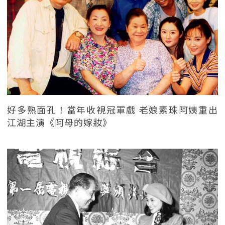
好多熟面孔！當年收視冠軍戲 老娘素珠阿姨重出
江湖主演《阿母的嫁妝》