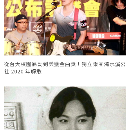
從台大校園暴動到榮獲金曲獎！獨立樂團濁水溪公
社 2020 年解散