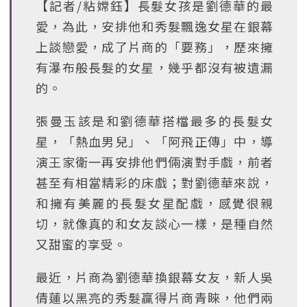
【記者/粘嫦鈺】長髮女孩是劉德華的最
愛，為此，安排他和秀髮飄逸女星在銀幕
上談戀愛，成了片商的「要務」，歷來擁
有瀑布般長髮的女星，幾乎都沒有被遺漏
的。
張曼玉該是和劉德華搭檔最多的長髮女
星，「熱血男兒」、「阿飛正傳」中，導
演王家衛一再安排他們倆演對手戲，前者
甚至有相當精彩的床戲；對劉德華來說，
和擁有美麗的長髮女星配戲，感覺很親
切，就像真的和女友談心一樣，是種自然
又甜蜜的享受。
最近，片商為劉德華換銀幕女友，新人吳
倩蓮以黑亮的秀髮贏得片商青睞，他們兩