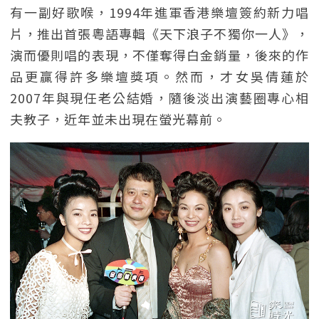
有一副好歌喉，1994年進軍香港樂壇簽約新力唱
片，推出首張粵語專輯《天下浪子不獨你一人》，
演而優則唱的表現，不僅奪得白金銷量，後來的作
品更贏得許多樂壇獎項。然而，才女吳倩蓮於
2007年與現任老公結婚，隨後淡出演藝圈專心相
夫教子，近年並未出現在螢光幕前。