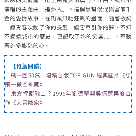
演唱的主題曲「追夢人」。這個黑幫混混與富家千
金的愛情故事，在街頭風馳狂飆的畫面，隨著歌詞
「讓青春吹動了你的長髮，讓它牽引你的夢，不知
不覺這城市的歷史，已記取了妳的笑容...」，牽動
著許多影迷的心。
【推薦閱讀】
飛一圈50萬！堪稱台版TOP GUN 經典國片《想
飛─傲空神鷹》
東方捍衛戰士？1995年劉德華與吳倩蓮再度合
作《大冒險家》