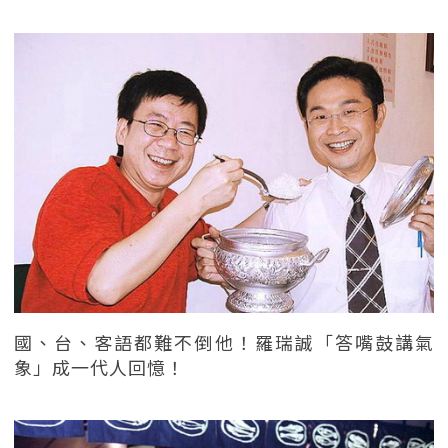
國、台、客語都難不倒他！羅瑞誠「答嘴鼓講氣
象」成一代人回憶！