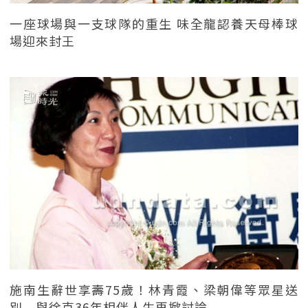
一座球場與一支球隊的重生 味全龍認養天母棒球
場迎來封王
施南生辭世享壽75歲！林青霞、梁朝偉等眾星送
別 與徐克36年相伴人生再掀討論