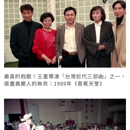
最真的假戲！王童導演「台灣近代三部曲」之一，
道盡異鄉人的無奈｜1989年《香蕉天堂》