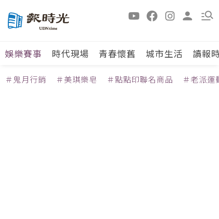
娛樂賽事
時代現場
青春懷舊
城市生活
讀報
＃鬼月行銷
＃美琪樂皂
＃點點印聯名商品
＃老派運