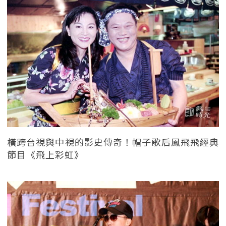
橫跨台視與中視的影史傳奇！帽子歌后鳳飛飛經典
節目《飛上彩虹》