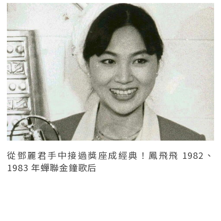
從鄧麗君手中接過獎座成經典！鳳飛飛 1982、
1983 年蟬聯金鐘歌后