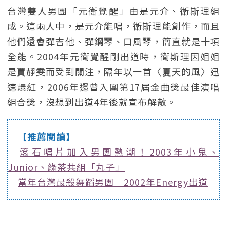
台灣雙人男團「元衛覺醒」由是元介、衛斯理組
成。這兩人中，是元介能唱，衛斯理能創作，而且
他們還會彈吉他、彈鋼琴、口風琴，簡直就是十項
全能。2004年元衛覺醒剛出道時，衛斯理因姐姐
是賈靜雯而受到關注，隔年以一首〈夏天的風〉迅
速爆紅，2006年還曾入圍第17屆金曲獎最佳演唱
組合獎，沒想到出道4年後就宣布解散。
【推薦閱讀】
滾石唱片加入男團熱潮！2003年小鬼、
Junior、綠茶共組「丸子」
當年台灣最殺舞蹈男團 2002年Energy出道