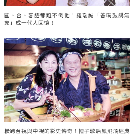
國、台、客語都難不倒他！羅瑞誠「答嘴鼓講氣
象」成一代人回憶！
橫跨台視與中視的影史傳奇！帽子歌后鳳飛飛經典