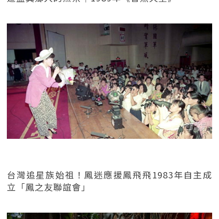
台灣追星族始祖！鳳迷應援鳳飛飛1983年自主成
立「鳳之友聯誼會」