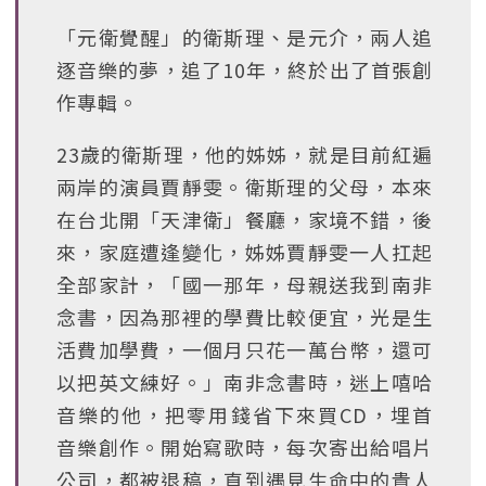
「元衛覺醒」的衛斯理、是元介，兩人追
逐音樂的夢，追了10年，終於出了首張創
作專輯。
23歲的衛斯理，他的姊姊，就是目前紅遍
兩岸的演員賈靜雯。衛斯理的父母，本來
在台北開「天津衛」餐廳，家境不錯，後
來，家庭遭逢變化，姊姊賈靜雯一人扛起
全部家計，「國一那年，母親送我到南非
念書，因為那裡的學費比較便宜，光是生
活費加學費，一個月只花一萬台幣，還可
以把英文練好。」南非念書時，迷上嘻哈
音樂的他，把零用錢省下來買CD，埋首
音樂創作。開始寫歌時，每次寄出給唱片
公司，都被退稿，直到遇見生命中的貴人