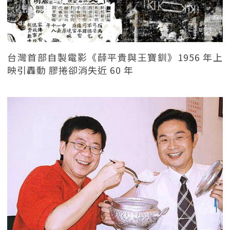
台灣首部自製電影《薛平貴與王寶釧》1956 年上
映引轟動 膠捲卻消失近 60 年