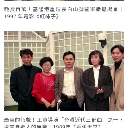
耗資百萬！基隆港重現長白山號國軍撤退場景｜
1997 年電影《紅柿子》
最真的假戲！王童導演「台灣近代三部曲」之一，
道盡異鄉人的無奈｜1989年《香蕉天堂》