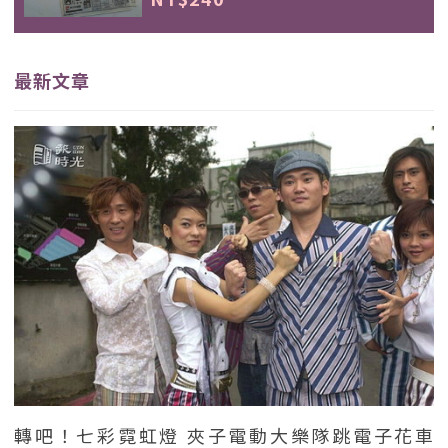
最新文章
轉吧！七彩霓虹燈 夾子電動大樂隊跳電子花車