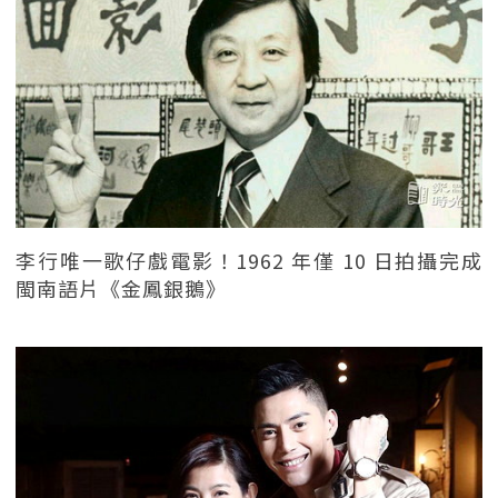
李行唯一歌仔戲電影！1962 年僅 10 日拍攝完成
閩南語片《金鳳銀鵝》