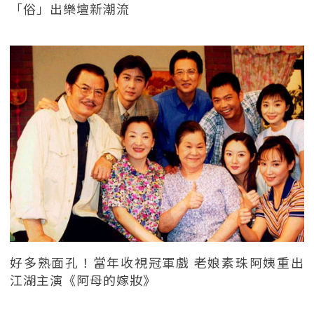
「俗」出樂壇新潮流
好多熟面孔！當年收視冠軍戲 老娘素珠阿姨重出
江湖主演《阿母的嫁妝》