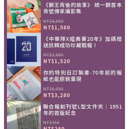
《獅王背後的故事》 統一獅首本
背號傳承攝影集
NT$4,000
NT$1,580
《中華隊X經典賽20年》加碼贈
送抗韓成功珍藏戰報！
NT$3,680
NT$1,520
你的特別日訂製書-70年前的報
紙也能原貌重現
NT$6,000
NT$3,280
聯合報創刊號L型文件夾｜1951
年的首版紀念
NT$350
NT$240