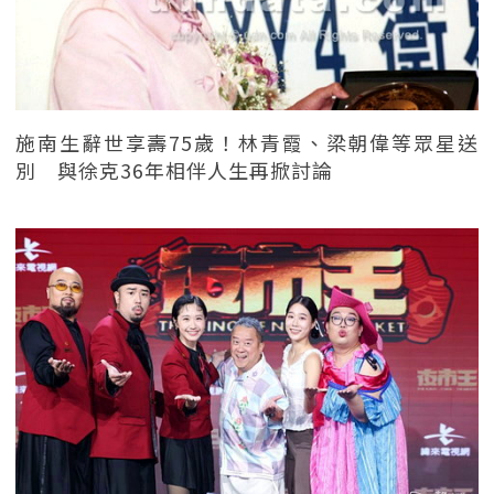
施南生辭世享壽75歲！林青霞、梁朝偉等眾星送
別 與徐克36年相伴人生再掀討論