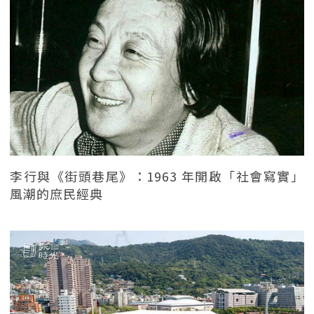
李行與《街頭巷尾》：1963 年開啟「社會寫實」
風潮的庶民經典