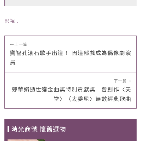
影視
﹒
←
上一篇
竇智孔滾石歌手出道！ 因這部戲成為偶像劇演
員
下一篇
→
鄭華娟逝世獲金曲獎特別貢獻獎 曾創作〈天
堂〉〈太委屈〉無數經典歌曲
時光商號 懷舊選物