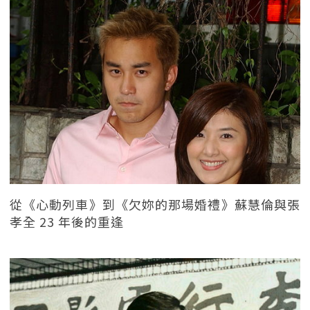
從《心動列車》到《欠妳的那場婚禮》蘇慧倫與張
孝全 23 年後的重逢