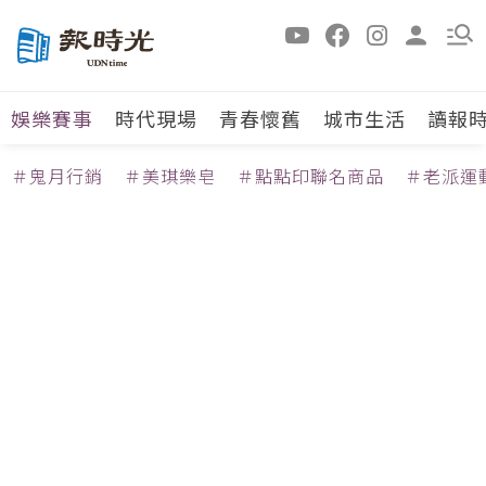
娛樂賽事
時代現場
青春懷舊
城市生活
讀報
＃鬼月行銷
＃美琪樂皂
＃點點印聯名商品
＃老派運