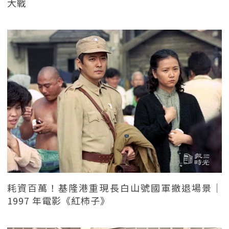
大戰
耗資百萬！基隆港重現長白山號國軍撤退場景｜
1997 年電影《紅柿子》