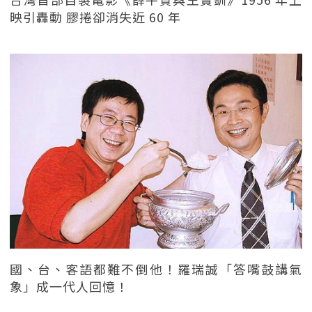
映引轟動 膠捲卻消失近 60 年
國、台、客語都難不倒他！羅瑞誠「答嘴鼓講氣
象」成一代人回憶！