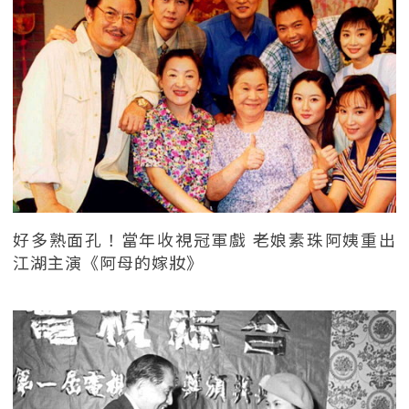
好多熟面孔！當年收視冠軍戲 老娘素珠阿姨重出
江湖主演《阿母的嫁妝》