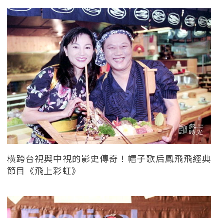
橫跨台視與中視的影史傳奇！帽子歌后鳳飛飛經典
節目《飛上彩虹》