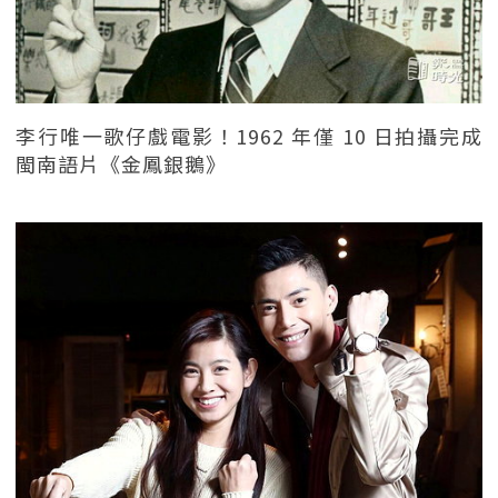
李行唯一歌仔戲電影！1962 年僅 10 日拍攝完成
閩南語片《金鳳銀鵝》