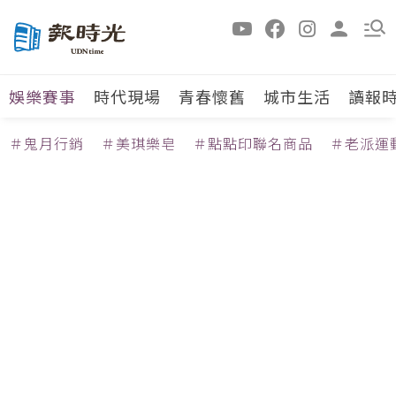
娛樂賽事
時代現場
青春懷舊
城市生活
讀報
＃鬼月行銷
＃美琪樂皂
＃點點印聯名商品
＃老派運