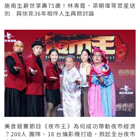
施南生辭世享壽75歲！林青霞、梁朝偉等眾星送
別 與徐克36年相伴人生再掀討論
美食競賽節目《夜市王》為何成功帶動夜市經濟
？200人 團隊、18 台攝影機打造，掀起全台夜市