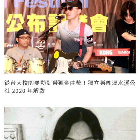
從台大校園暴動到榮獲金曲獎！獨立樂團濁水溪公
社 2020 年解散