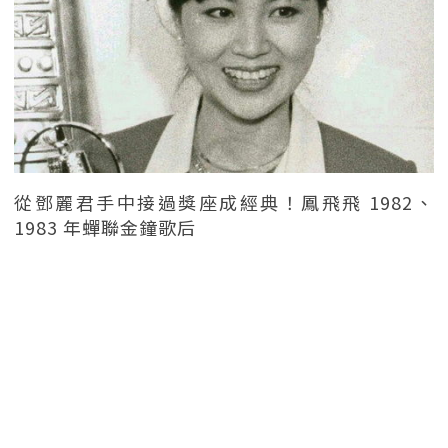
從鄧麗君手中接過獎座成經典！鳳飛飛 1982、
1983 年蟬聯金鐘歌后