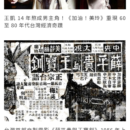
王凱 14 年熬成男主角！《加油！美玲》重現 60
至 80 年代台灣經濟奇蹟
台灣首部自製電影《薛平貴與王寶釧》1956 年上