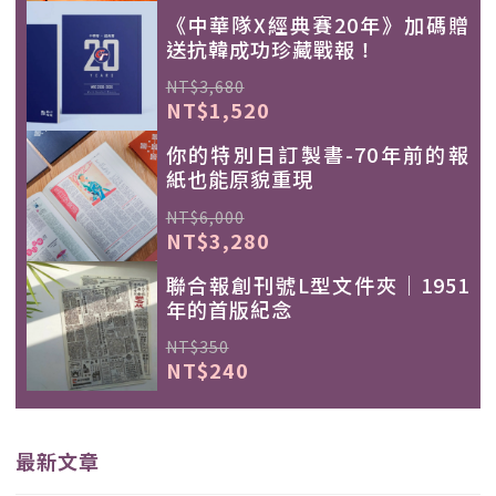
《中華隊X經典賽20年》加碼贈
送抗韓成功珍藏戰報！
NT$3,680
NT$1,520
你的特別日訂製書-70年前的報
紙也能原貌重現
NT$6,000
NT$3,280
聯合報創刊號L型文件夾｜1951
年的首版紀念
NT$350
NT$240
最新文章