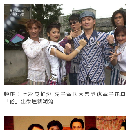
轉吧！七彩霓虹燈 夾子電動大樂隊跳電子花車
「俗」出樂壇新潮流