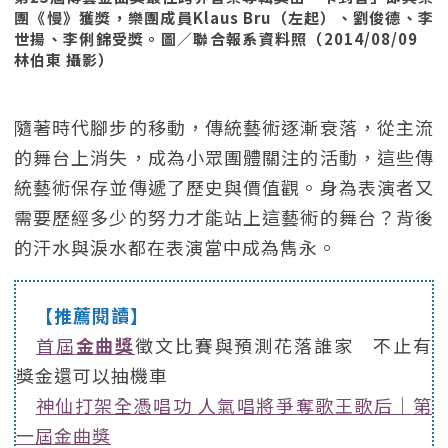
團《慢》獲獎，樂團成員Klaus Bru（左起）、劉俊德、李
世揚、李俐錦受獎。圖／聯合報系資料照（2014/08/09
林伯東 攝影）
隨著時代腳步的移動，傳統藝術逐漸衰落，從主流
的舞台上消失，成為小眾團體關注的活動，這些傳
統藝術保存並傳遞了歷史與價值觀。身為表演者又
需要歷經多少的努力才能站上這藝術的舞台？背後
的汗水與淚水都在表演當中成為雋永。
【推薦閱讀】
首屆
金曲獎
徵文比賽與預測花落誰家 不止有
獎金還可以抽機車
神仙打架全憑唱功 人氣唱將爭奪歌王歌后｜第
一屆金曲獎