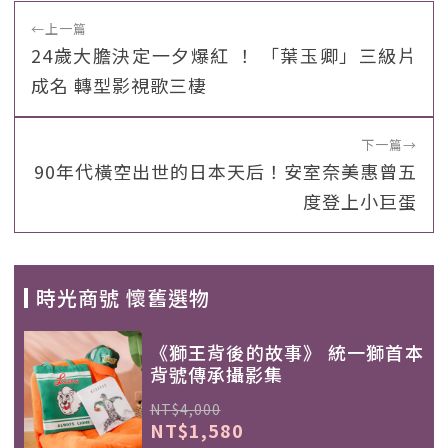
←
上一篇
24歲大膽決定一夕爆紅 ！ 「葉玉卿」三級片
成名 轉型影視歌三棲
下一篇
→
90年代橫空出世的日本天后！安室奈美惠曾五
度登上小巨蛋
時光商號 懷舊選物
《獅王背後的故事》 統一獅首本
背號傳承攝影集
NT$4,000
NT$1,580