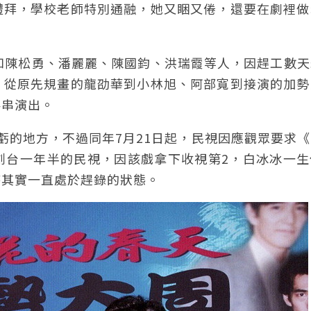
禮拜，學校老師特別通融，她又睏又倦，還要在劇裡做
如陳松勇、潘麗麗、陳國鈞、洪瑞霞等人，因趕工數天
，從原先規畫的龍劭華到小林旭、阿部寬到接演的加勢
客串演出。
虧的地方，不過同年7月21日起，民視因應觀眾要求
創台一年半的民視，因該戲拿下收視第2，白冰冰一生
時其實一直處於趕錄的狀態。