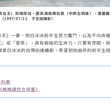
排右五）到場探班。圖為演員陳松勇（中排左四後）、潘麗麗
997/07/12 于志旭攝影）
春天》一書，把白冰冰前半生努力奮鬥，以及不向命運
花」或「菅草」，具有極強的生命力，只要有空間，就
民視拿白冰冰的自傳拍連續劇，希望把她曲折的前半生
大刑案
的《媽媽請您也保重》