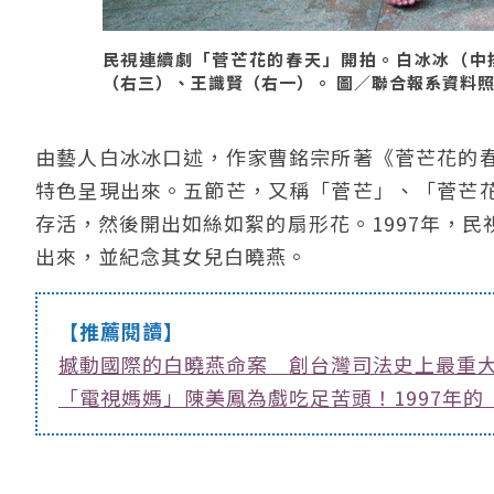
民視連續劇「菅芒花的春天」開拍。白冰冰（中
（右三）、王識賢（右一）。 圖／聯合報系資料照（1
由藝人白冰冰口述，作家曹銘宗所著《菅芒花的
特色呈現出來。五節芒，又稱「菅芒」、「菅芒
存活，然後開出如絲如絮的扇形花。1997年，
出來，並紀念其女兒白曉燕。
【推薦閱讀】
撼動國際的白曉燕命案 創台灣司法史上最重
「電視媽媽」陳美鳳為戲吃足苦頭！1997年