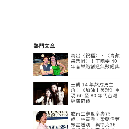
熱門文章
寫出〈祝福〉、〈青蘋
果樂園〉！丁曉雯 40
年音樂路創造無數經典
王凱 14 年熬成男主
角！《加油！美玲》重
現 60 至 80 年代台灣
經濟奇蹟
施南生辭世享壽75
歲！林青霞、梁朝偉等
眾星送別 與徐克36