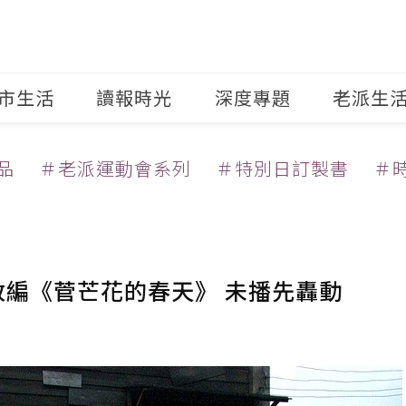
市生活
讀報時光
深度專題
老派生
品
＃老派運動會系列
＃特別日訂製書
＃
改編《菅芒花的春天》 未播先轟動