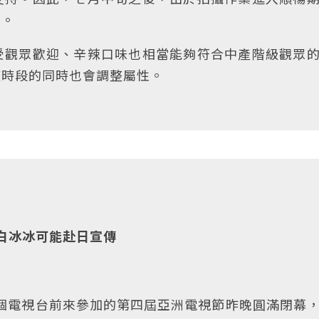
頭。
受觀眾歡迎、辛辣口味也相當能夠符合中產階級觀眾
整時段的同時也會調整屬性。
 白冰冰可能赴日宣傳
個電視台前來參加的第四屆亞洲電視節昨晚圓滿閉幕