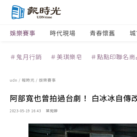
娛樂賽事
時代現場
青春懷舊
城
＃鬼月行銷
＃美琪樂皂
＃點點印聯名商
udn
/
報時光
/
娛樂賽事
阿部寬也曾拍過台劇！ 白冰冰自傳
2023-05-19 16:43
葉宛婷