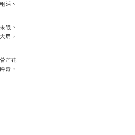
粗活、
未眠。
大周，
《菅芒花
傳奇，