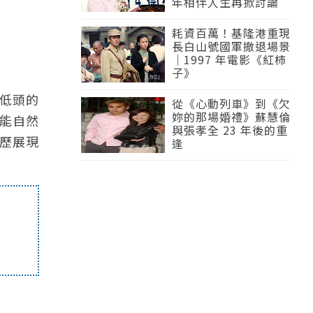
年相伴人生再掀討論
耗資百萬！基隆港重現
長白山號國軍撤退場景
｜1997 年電影《紅柿
子》
低頭的
從《心動列車》到《欠
妳的那場婚禮》蘇慧倫
能自然
與張孝全 23 年後的重
經歷展現
逢