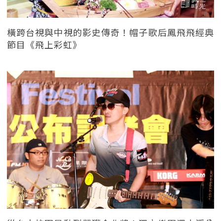
橫跨台視與中視的影史傳奇！帽子歌后鳳飛飛經典
節目《飛上彩虹》