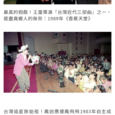
最真的假戲！王童導演「台灣近代三部曲」之一，
道盡異鄉人的無奈｜1989年《香蕉天堂》
台灣追星族始祖！鳳迷應援鳳飛飛1983年自主成