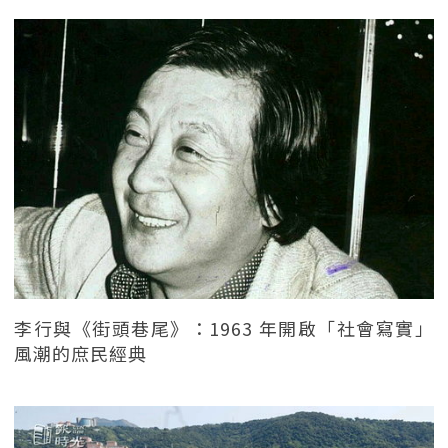
李行與《街頭巷尾》：1963 年開啟「社會寫實」
風潮的庶民經典