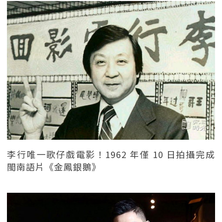
李行唯一歌仔戲電影！1962 年僅 10 日拍攝完成
閩南語片《金鳳銀鵝》