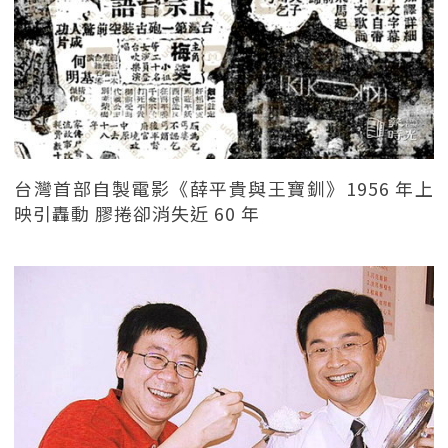
台灣首部自製電影《薛平貴與王寶釧》1956 年上
映引轟動 膠捲卻消失近 60 年