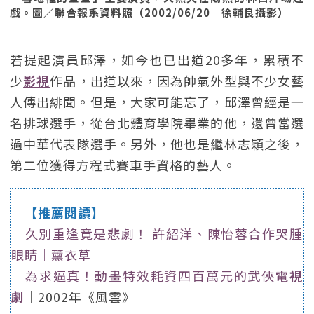
戲。圖／聯合報系資料照（2002/06/20 徐輔良攝影）
若提起演員邱澤，如今也已出道20多年，累積不
少
影視
作品，出道以來，因為帥氣外型與不少女藝
人傳出緋聞。但是，大家可能忘了，邱澤曾經是一
名排球選手，從台北體育學院畢業的他，還曾當選
過中華代表隊選手。另外，他也是繼林志穎之後，
第二位獲得方程式賽車手資格的藝人。
【推薦閱讀】
久別重逢竟是悲劇！ 許紹洋、陳怡蓉合作哭腫
眼睛｜薰衣草
為求逼真！動畫特效耗資四百萬元的武俠
電視
劇
｜2002年《風雲》