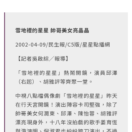
雪地裡的星星 帥哥美女亮晶晶
2002-04-09/民生報/C5版/星星點播網
【記者吳啟綜╱報導】
「雪地裡的星星」熱鬧開鏡，演員邱澤
（右起）、胡雅評等齊聚一堂。
中視八點檔偶像劇「雪地裡的星星」昨天
在行天宮開鏡！演出陣容卡司堅強，除了
帥哥美女何潤東、邱澤、陳怡蓉、胡雅評
漂亮現身外，十八年沒拍戲的歌手姜育恆
與游鴻明、倪淑君也紛紛跨刀演出，不過