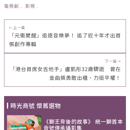
電視劇
﹒
影視
﹒
←
上一篇
「元衛覺醒」追逐音樂夢！ 追了近十年才出首
張創作專輯
下一篇
→
「港台首席女吉他手」盧凱彤32歲驟逝 曾在
金曲獎勇敢出櫃、力挺平權！
時光商號 懷舊選物
《獅王背後的故事》 統一獅首本
背號傳承攝影集