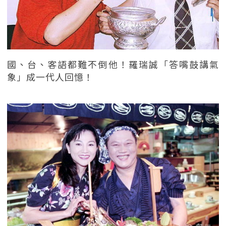
國、台、客語都難不倒他！羅瑞誠「答嘴鼓講氣
象」成一代人回憶！