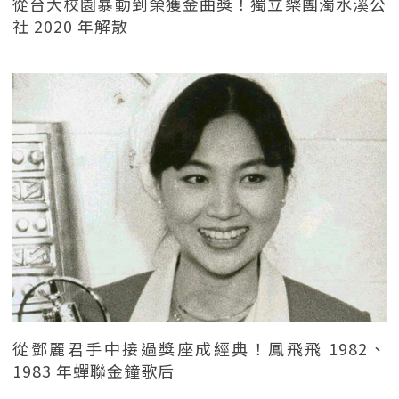
從台大校園暴動到榮獲金曲獎！獨立樂團濁水溪公
社 2020 年解散
從鄧麗君手中接過獎座成經典！鳳飛飛 1982、
1983 年蟬聯金鐘歌后