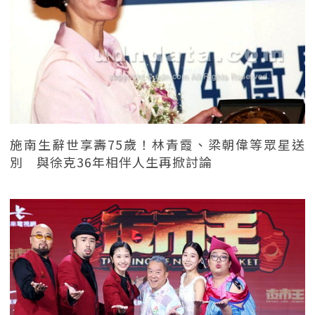
施南生辭世享壽75歲！林青霞、梁朝偉等眾星送
別 與徐克36年相伴人生再掀討論