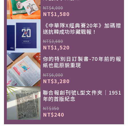
NT$4,000
NT$1,580
《中華隊X經典賽20年》加碼贈
送抗韓成功珍藏戰報！
NT$3,680
NT$1,520
你的特別日訂製書-70年前的報
紙也能原貌重現
NT$6,000
NT$3,280
聯合報創刊號L型文件夾｜1951
年的首版紀念
NT$350
NT$240