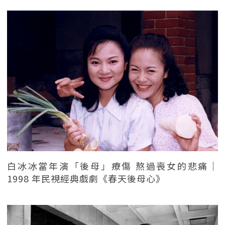
白冰冰當年演「後母」療傷 熬過喪女的悲痛｜
1998 年民視經典戲劇《春天後母心》