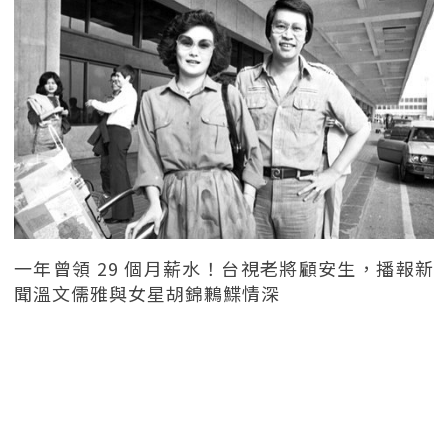
一年曾領 29 個月薪水！台視老將顧安生，播報新
聞溫文儒雅與女星胡錦鶼鰈情深