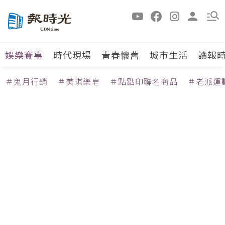
娛樂賽事
時代現場
青春懷舊
城市生活
讀報
＃鬼月行銷
＃美琪樂皂
＃點點印聯名商品
＃老派運