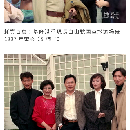
耗資百萬！基隆港重現長白山號國軍撤退場景｜
1997 年電影《紅柿子》