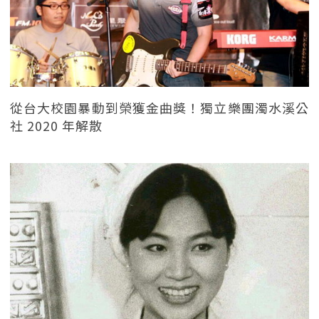
從台大校園暴動到榮獲金曲獎！獨立樂團濁水溪公
社 2020 年解散