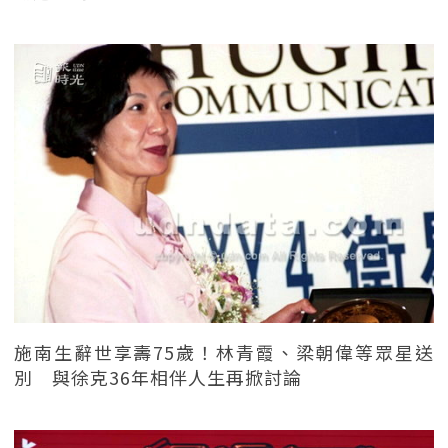
施南生辭世享壽75歲！林青霞、梁朝偉等眾星送
別 與徐克36年相伴人生再掀討論