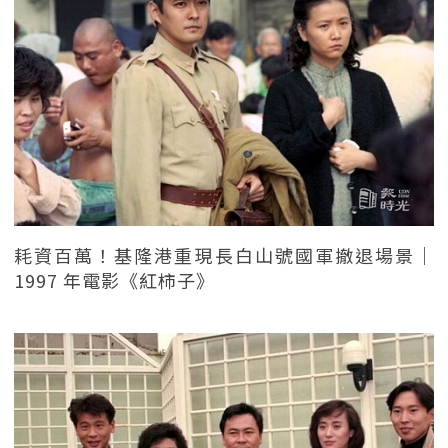
耗資百萬！基隆港重現長白山號國軍撤退場景｜
1997 年電影《紅柿子》