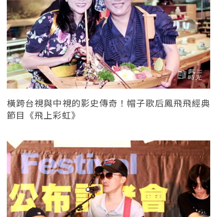
橫跨台視與中視的影史傳奇！帽子歌后鳳飛飛經典
節目《飛上彩虹》