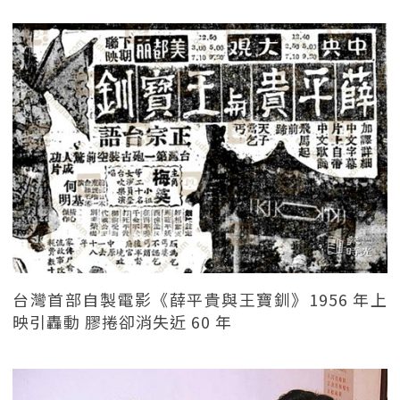
台灣首部自製電影《薛平貴與王寶釧》1956 年上
映引轟動 膠捲卻消失近 60 年