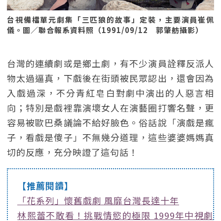
台視備檔單元劇集「三匹狼的故事」定裝，主要演員崔佩
儀。圖／聯合報系資料照（1991/09/12 郭肇舫攝影）
台灣的連續劇或是鄉土劇，有不少演員詮釋反派人
物太過逼真，下戲後在街頭被民眾認出，還會因為
入戲過深，不分青紅皂白對劇中演出的人惡言相
向；特別是戲裡靠演壞女人在演藝圈打響名聲，更
容易被歐巴桑議論不給好臉色。俗話說「演戲是瘋
子，看戲是傻子」不無幾分道理，這些婆婆媽媽真
切的反應，充分映證了這句話！
【推薦閱讀】
「花系列」懷舊戲劇 風靡台灣長達十年
林熙蕾不敢看！挑戰情慾的極限 1999年中視劇