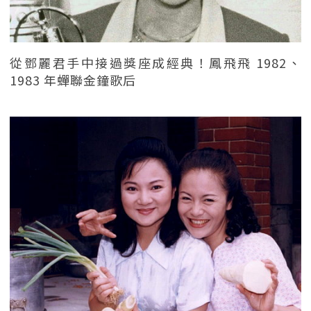
從鄧麗君手中接過獎座成經典！鳳飛飛 1982、
1983 年蟬聯金鐘歌后