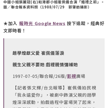
中國小姐張麗冠(右)和港都小姐崔佩儀合演「婚禮之前」。
圖／聯合報系資料照（1988/07/29 郭肇舫攝影）
★加入
報時光 Google News
按下追蹤，經典好
文即時看！
趙學煌獻父愛 崔佩儀落淚
親生父親不要她 戲裡親情彌補她
1997-07-05/聯合報/26版/
影視
廣場
【記者張文輝/台北報導】崔佩儀拍民視
「我永遠愛你」，被劇中飾演父親的趙學
煌深深感動，拍戲過程中當場哭了起來，