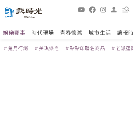
娛樂賽事
時代現場
青春懷舊
城市生活
讀報
＃鬼月行銷
＃美琪樂皂
＃點點印聯名商品
＃老派運