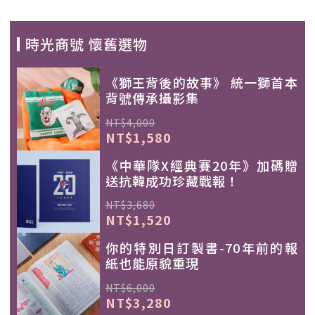
時光商號 懷舊選物
《獅王背後的故事》 統一獅首本
背號傳承攝影集
NT$4,000
NT$1,580
《中華隊X經典賽20年》加碼贈
送抗韓成功珍藏戰報！
NT$3,680
NT$1,520
你的特別日訂製書-70年前的報
紙也能原貌重現
NT$6,000
NT$3,280