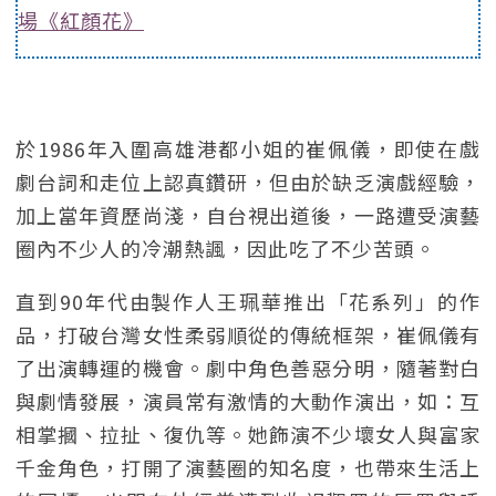
場《紅顏花》
於1986年入圍高雄港都小姐的崔佩儀，即使在戲
劇台詞和走位上認真鑽研，但由於缺乏演戲經驗，
加上當年資歷尚淺，自台視出道後，一路遭受演藝
圈內不少人的冷潮熱諷，因此吃了不少苦頭。
直到90年代由製作人王珮華推出「花系列」的作
品，打破台灣女性柔弱順從的傳統框架，崔佩儀有
了出演轉運的機會。劇中角色善惡分明，隨著對白
與劇情發展，演員常有激情的大動作演出，如：互
相掌摑、拉扯、復仇等。她飾演不少壞女人與富家
千金角色，打開了演藝圈的知名度，也帶來生活上