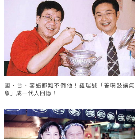
國、台、客語都難不倒他！羅瑞誠「答嘴鼓講氣
象」成一代人回憶！