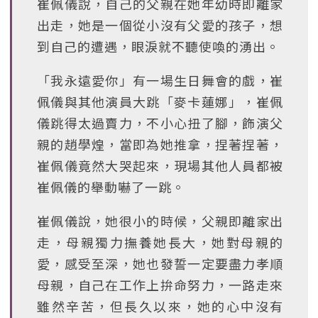
崔佩儀說，自己的父親在她年幼時即離家
出走，她是一個從小沒有父愛的孩子，想
到自己的遭遇，眼淚就不聽使喚的湧出。
「我永遠愛你」有一場生日舞會的戲，崔
佩儀與其他演員大跳「麥卡蓮娜」，崔佩
儀跳得太過賣力，不小心扭了腳，飾演父
親的趙學煌，當即為她推拿，捏著捏著，
崔佩儀竟然大哭起來，現場其他人員都被
崔佩儀的舉動嚇了一跳。
崔佩儀說，她很小的時候，父親即離家出
走，母親獨力撫養她長大，她對母親的
愛，感受至深，她也發誓一定要盡力孝順
母親，自己在工作上拚命努力，一路走來
雖然辛苦，但長久以來，她的心中沒有