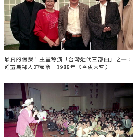
最真的假戲！王童導演「台灣近代三部曲」之一，
道盡異鄉人的無奈｜1989年《香蕉天堂》