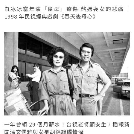
白冰冰當年演「後母」療傷 熬過喪女的悲痛｜
1998 年民視經典戲劇《春天後母心》
一年曾領 29 個月薪水！台視老將顧安生，播報新
聞溫文儒雅與女星胡錦鶼鰈情深