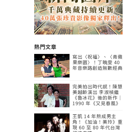
熱門文章
寫出〈祝福〉、〈青蘋
果樂園〉！丁曉雯 40
年音樂路創造無數經典
完美拍出時代感！陳慧
美越齡演出 李淑楨繼
《魯冰花》後的新作｜
1990 年《又見春風》
王凱 14 年熬成男主
角！《加油！美玲》重
現 60 至 80 年代台灣