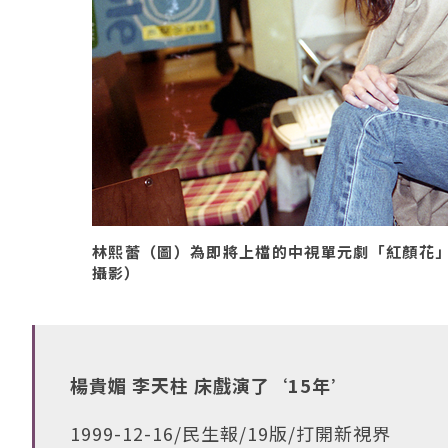
林熙蕾（圖）為即將上檔的中視單元劇「紅顏花」上網
攝影）
楊貴媚 李天柱 床戲演了‘15年’
1999-12-16/民生報/19版/打開新視界