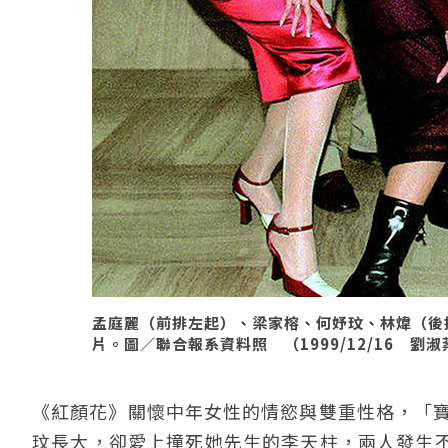
孟庭麗（前排左起）、梁家榕、何妤玟、林煒（後
片。圖／聯合報系資料照 （1999/12/16 劉
《紅顏花》關懷中年女性的情慾與雙重性格，「寶
玟長大，卻愛上撞死她先生的李天柱，兩人發生