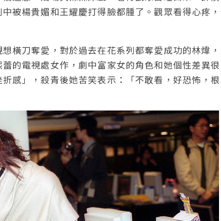
劇中被楊貴媚和王耀慶打得臉都腫了。觀眾看得心疼，
現想橫刀奪愛，對於過去在花系列都奪愛成功的林煒，
熙蕾的電視處女作，劇中富家女的角色和她個性差異很
挫折感」，殺青後她苦笑表示：「不敢看，好恐怖，根