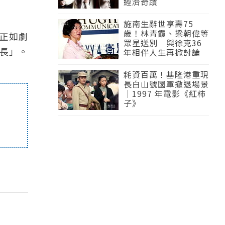
經濟奇蹟
施南生辭世享壽75
歲！林青霞、梁朝偉等
正如劇
眾星送別 與徐克36
長」。
年相伴人生再掀討論
耗資百萬！基隆港重現
長白山號國軍撤退場景
｜1997 年電影《紅柿
子》