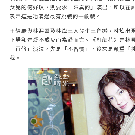
女兒的何妤玟，則要求「來真的」演出，所以在
表示這是她演過最有挑戰的一齣戲。
王耀慶與林熙蕾及林煒三人發生三角戀，林煒出
下場卻是愛不成反而為愛而亡。《紅顏花》是林
一再修正演法，先是「不習慣」，後來是嚴重「
我。」