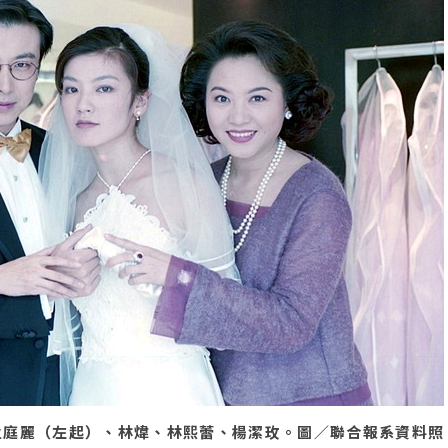
孟庭麗（左起）、林煒、林熙蕾、楊潔玫。圖／聯合報系資料照