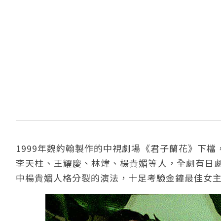
1999年魏約翰製作的中視劇場《君子蘭花》下
李天柱、王耀慶、林煒、楊貴媚等人，全劇有日
中楊貴媚人格分裂的演法，十足考驗金鐘最佳女