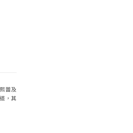
林熙蕾及
道，其