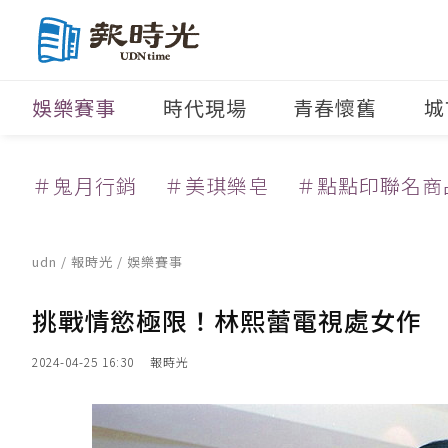
娛樂賽事
時代現場
青春懷舊
城
＃鬼月行銷
＃美琪樂皂
＃點點印聯名商
udn
/
報時光
/
娛樂賽事
挑戰情慾極限！林熙蕾電視處女作 
2024-04-25 16:30
報時光