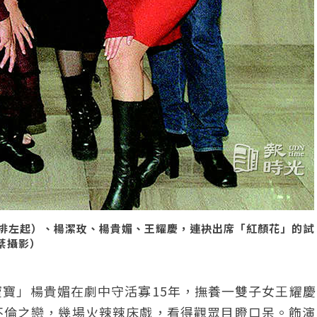
排左起）、楊潔玫、楊貴媚、王耀慶，連袂出席「紅顏花」的試
淑棻攝影）
寶」楊貴媚在劇中守活寡15年，撫養一雙子女王耀慶
不倫之戀，幾場火辣辣床戲，看得觀眾目瞪口呆。飾演