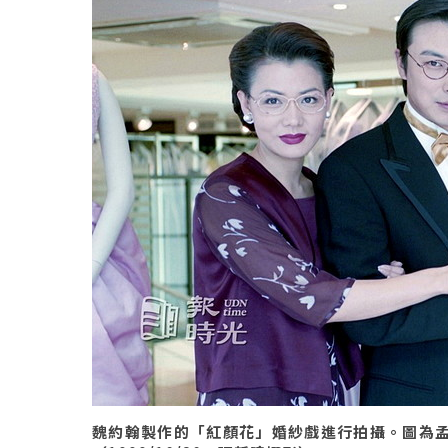
魏約翰製作的「紅顏花」婚紗戲進行拍攝。圖為