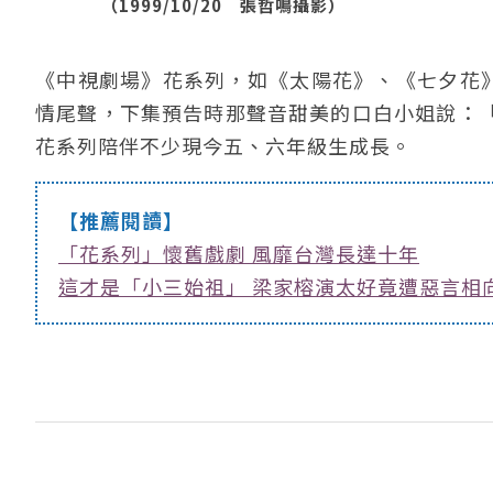
（1999/10/20 張哲鳴攝影）
《中視劇場》花系列，如《太陽花》、《七夕花》
情尾聲，下集預告時那聲音甜美的口白小姐說：
花系列陪伴不少現今五、六年級生成長。
【推薦閱讀】
「花系列」懷舊戲劇 風靡台灣長達十年
這才是「小三始祖」 梁家榕演太好竟遭惡言相向