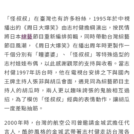
「怪叔叔」在臺灣也有許多粉絲，1995年於中視
播出的《周日大爆笑》由志村健擔綱演出，按民情
將日本
綜藝
節目重新編排剪輯，同時帶動台灣綜藝
節目風潮，《周日大爆笑》在播出周年時更製作一
千個分別有「瞳婆婆」、「怪叔叔」等特殊造型的
志村娃娃布偶，以此感謝觀眾的支持與收看。當志
村健1997年訪台時，他在電視台安排之下與國內
王牌主持人張菲與胡瓜會面，遇見同為綜藝節目主
持人的胡瓜時，兩人更以趣味誇張的鬼臉相互過
招，為了模仿「怪叔叔」經典的表情動作，讓胡瓜
一度差點抽筋。
2000年時，台灣的航空公司曾邀請金城武擔任代
言人，酷帥風格的金城武帶著志村健走訪台灣各