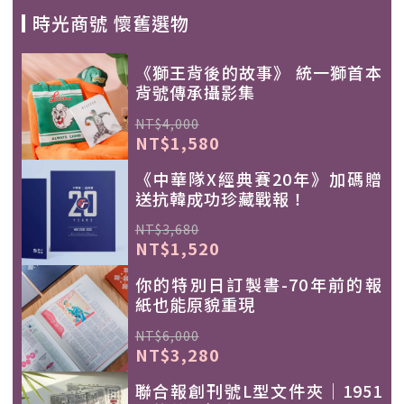
時光商號 懷舊選物
《獅王背後的故事》 統一獅首本
背號傳承攝影集
NT$4,000
NT$1,580
《中華隊X經典賽20年》加碼贈
送抗韓成功珍藏戰報！
NT$3,680
NT$1,520
你的特別日訂製書-70年前的報
紙也能原貌重現
NT$6,000
NT$3,280
聯合報創刊號L型文件夾｜1951