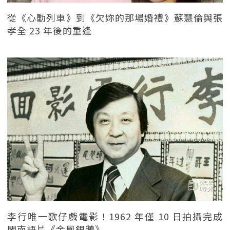
從《心動列車》到《欠妳的那場婚禮》蘇慧倫與張
孝全 23 年後的重逢
李行唯一歌仔戲電影！1962 年僅 10 日拍攝完成
閩南語片《金鳳銀鵝》