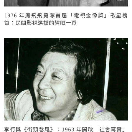
1976 年鳳飛飛勇奪首屆「電視金像獎」歌星榜
首：民間影視選拔的耀眼一頁
李行與《街頭巷尾》：1963 年開啟「社會寫實」