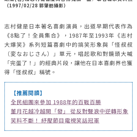
（1997/02/28 郭肇舫攝影）
志村健是日本著名喜劇演員，出道早期代表作為
《8點了！全員集合》，1987年至1993年《志村
大爆笑》系列短篇喜劇中的搞笑形象與「怪叔叔
（変なおじさん）」單元，唱起歌和對鏡頭大喊
「完蛋了！」的經典片段，讓他在日本喜劇界也獲
得「怪叔叔」稱號。
【推薦閱讀】
全民組團來參加 1988年的百戰百勝
董月花越冷越開「發」 從反對聲浪中逆轉形象
笑料不斷！ 紓壓節目電視笑話冠軍