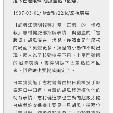
拉下巴瞪眼珠 胡瓜差點「毀容」
1997-03-01/聯合報/22版/影視廣場
【記者江聰明報導】當「正港」的「怪叔
叔」志村健臉部招牌表情，與國產的「冒
牌貨」胡瓜湊在一塊兒，你猜會是什麼樣
的局面？笑聲更多，搞怪的小動作不時出
現，兩人為了較勁拉長下巴、上吊鬥雞眼
的招牌表情，害得胡瓜下巴差點拉不回
來，鬥雞眼也要變成固定了。
日本搞笑能手志村健曾由旅日職棒投手郭
泰源口中知道，台灣的胡瓜經常模仿他的
特有表情，志村健這次也主動向超級太陽
台總裁許安進提出要見一見胡瓜，這兩位
「志村健」昨晚終於相會了，由於雙方都