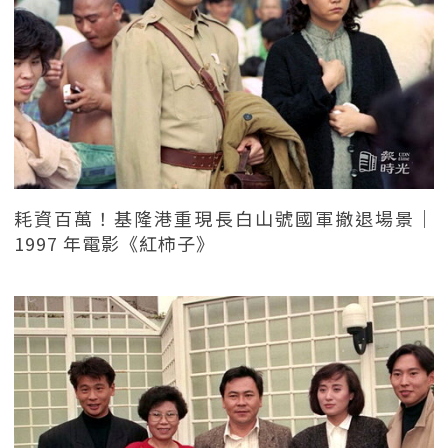
耗資百萬！基隆港重現長白山號國軍撤退場景｜
1997 年電影《紅柿子》