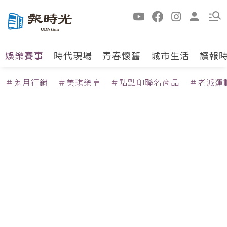
娛樂賽事
時代現場
青春懷舊
城市生活
讀報
＃鬼月行銷
＃美琪樂皂
＃點點印聯名商品
＃老派運