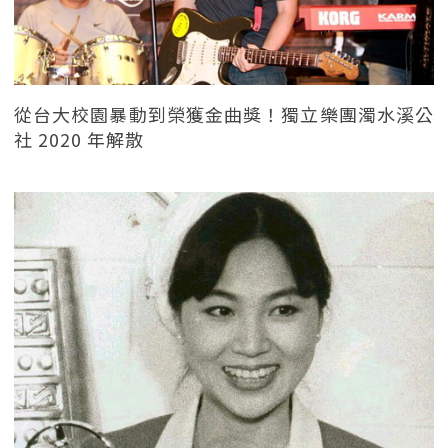
從台大校園暴動到榮獲金曲獎！獨立樂團濁水溪公
社 2020 年解散