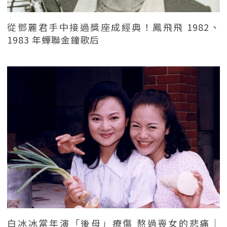
從鄧麗君手中接過獎座成經典！鳳飛飛 1982、
1983 年蟬聯金鐘歌后
白冰冰當年演「後母」療傷 熬過喪女的悲痛｜