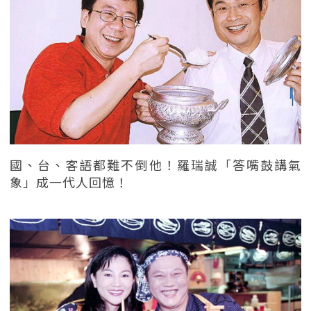
國、台、客語都難不倒他！羅瑞誠「答嘴鼓講氣
象」成一代人回憶！