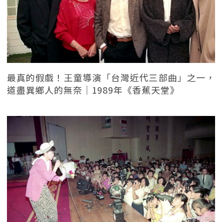
最真的假戲！王童導演「台灣近代三部曲」之一，
道盡異鄉人的無奈｜1989年《香蕉天堂》