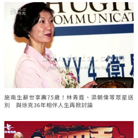
施南生辭世享壽75歲！林青霞、梁朝偉等眾星送
別 與徐克36年相伴人生再掀討論