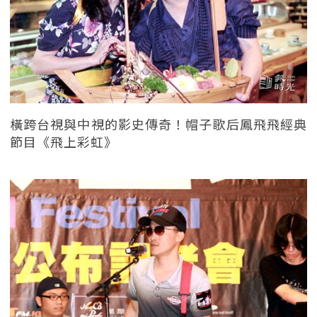
橫跨台視與中視的影史傳奇！帽子歌后鳳飛飛經典
節目《飛上彩虹》