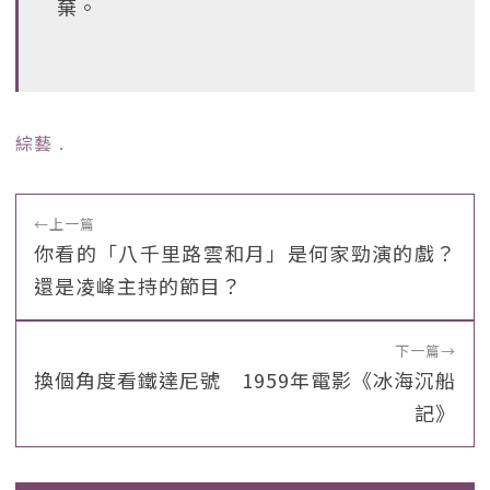
棄。
綜藝
﹒
←
上一篇
你看的「八千里路雲和月」是何家勁演的戲？
還是凌峰主持的節目？
下一篇
→
換個角度看鐵達尼號 1959年電影《冰海沉船
記》