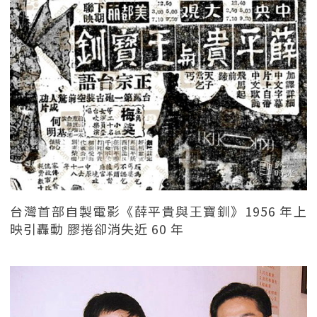
台灣首部自製電影《薛平貴與王寶釧》1956 年上
映引轟動 膠捲卻消失近 60 年