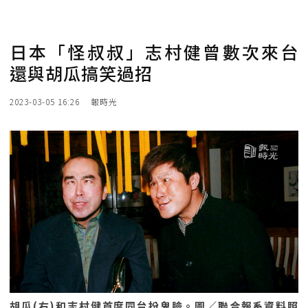
日本「怪叔叔」志村健曾數次來台
還與胡瓜搞笑過招
2023-03-05 16:26
報時光
胡瓜(右)和志村健首度同台扮鬼臉。圖／聯合報系資料照