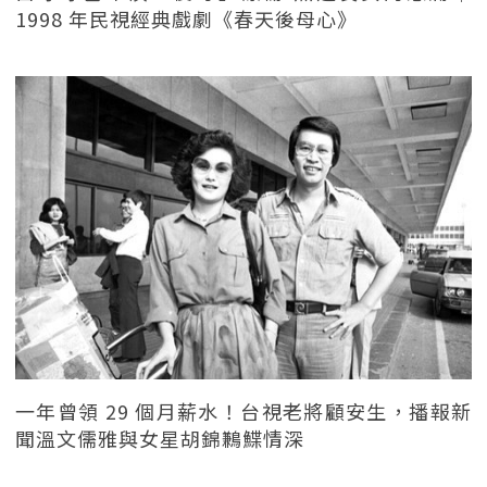
1998 年民視經典戲劇《春天後母心》
一年曾領 29 個月薪水！台視老將顧安生，播報新
聞溫文儒雅與女星胡錦鶼鰈情深