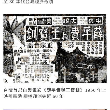
至 80 年代台灣經濟奇蹟
台灣首部自製電影《薛平貴與王寶釧》1956 年上
映引轟動 膠捲卻消失近 60 年