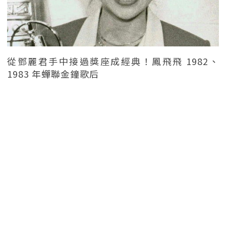
從鄧麗君手中接過獎座成經典！鳳飛飛 1982、
1983 年蟬聯金鐘歌后