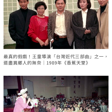
最真的假戲！王童導演「台灣近代三部曲」之一，
道盡異鄉人的無奈｜1989年《香蕉天堂》