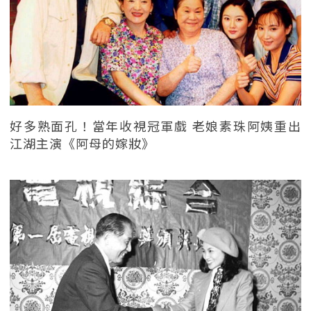
好多熟面孔！當年收視冠軍戲 老娘素珠阿姨重出
江湖主演《阿母的嫁妝》