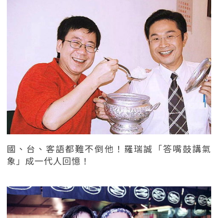
國、台、客語都難不倒他！羅瑞誠「答嘴鼓講氣
象」成一代人回憶！