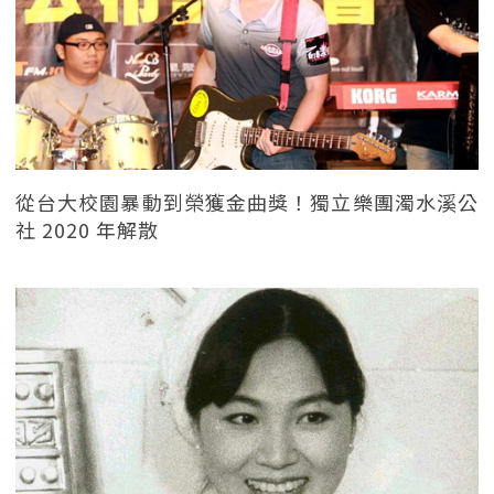
從台大校園暴動到榮獲金曲獎！獨立樂團濁水溪公
社 2020 年解散