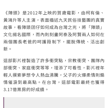
《陣頭》是2012年上映的賀歲電影，由柯有倫、
黃鴻升等人主演，表面描述九天民俗技藝團的真實
故事，看陣頭囝仔如何成為台灣之光，將「陣頭」
文化揚名國際，而內則刻畫阿泰及阿賢兩人如何在
兩個團長老爸的呵護箝制下，擺脫傳統、活出創
新。
這部影片裡製造了許多衝突點，宗教衝突、團隊內
部衝突、家庭衝突等等，增添了可看性，影片裡年
輕人摸索夢想令人熱血沸騰，父子的火爆柔情則煽
情催淚到最高點。在台灣，這部電影最終也獲得
3.17億票房的好成績。