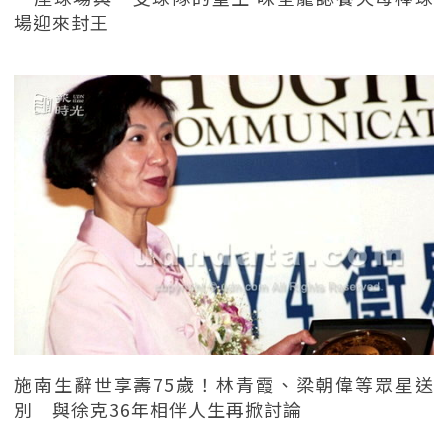
場迎來封王
施南生辭世享壽75歲！林青霞、梁朝偉等眾星送
別 與徐克36年相伴人生再掀討論