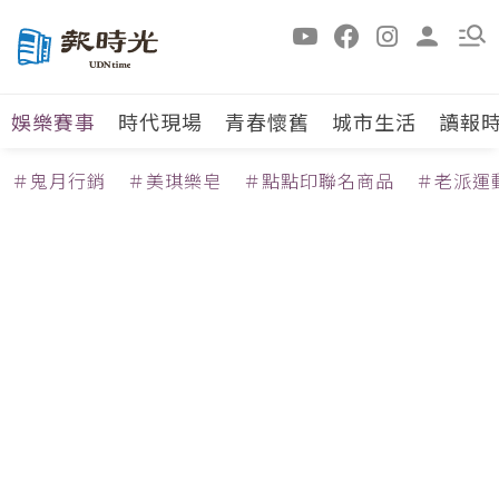
娛樂賽事
時代現場
青春懷舊
城市生活
讀報
＃鬼月行銷
＃美琪樂皂
＃點點印聯名商品
＃老派運