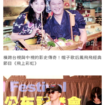
橫跨台視與中視的影史傳奇！帽子歌后鳳飛飛經典
節目《飛上彩虹》