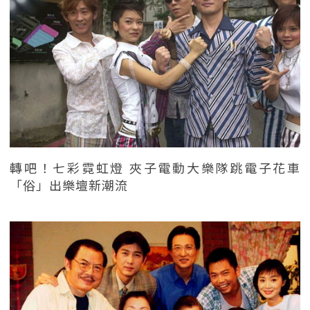
轉吧！七彩霓虹燈 夾子電動大樂隊跳電子花車
「俗」出樂壇新潮流