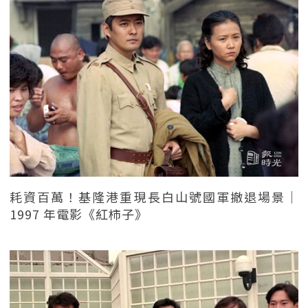
耗資百萬！基隆港重現長白山號國軍撤退場景｜
1997 年電影《紅柿子》