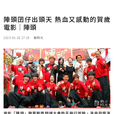
陣頭囝仔出頭天 熱血又感動的賀歲
電影｜陣頭
2023-01-18 17:19
報時光
電影「陣頭」聲東擊西開運大典昨天舉行首映，演員與導演