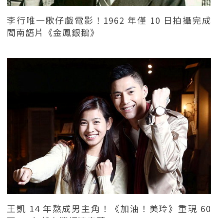
李行唯一歌仔戲電影！1962 年僅 10 日拍攝完成
閩南語片《金鳳銀鵝》
王凱 14 年熬成男主角！《加油！美玲》重現 60