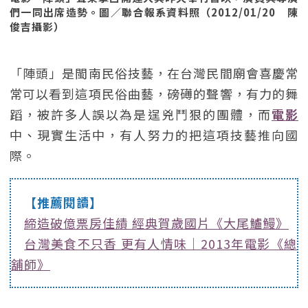
們一同出席造勢。圖／聯合報系資料照（2012/01/20 陳
俊吉攝影）
「陣頭」是閩南民俗技藝，在台灣民間廟會喜慶常
常可以看到這項民俗曲藝，磅礡的聲響，有力的舞
蹈，被許多人誤以為是逞兇鬥狠的團體，而
電影
中、現實生活中，有人努力的把這項技藝推向國
際。
【推薦閱讀】
締造破億票房佳績 經典賀歲國片《大尾鱸鰻》
台灣美食不只香 更有人情味｜2013年電影《總
舖師》