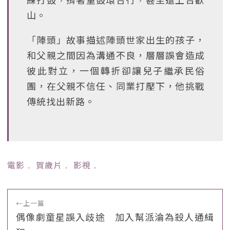
山。
「陣頭」故事描述陣頭世家出生的孩子，
和父親之間因為溝通不良，層層誤會造成
彼此對立，一個轉折卻讓兒子繼承民俗
團，在父親不信任、同業打壓下，他挑戰
傳統找出新路。
電影
﹒
賀歲片
﹒
影視
﹒
←
上一篇
偶像劇童星誤入歧途 加入幫派淪為殺人通緝