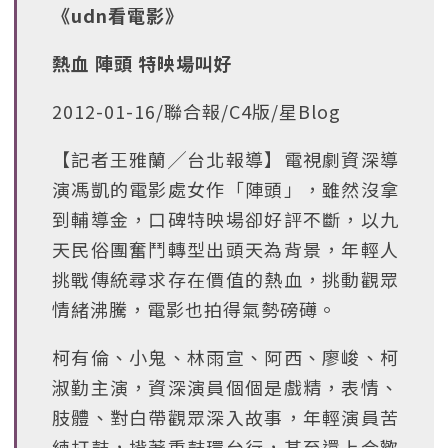
《udn看電影》
熱血 陣頭 特映場叫好
2012-01-16/聯合報/C4版/星Blog
【記者王雅蘭╱台北報導】電視劇資深導
演馮凱的電影處女作「陣頭」，雖然沒拿
到輔導金，口碑特映場卻好評不斷，以九
天民俗團奮鬥轉型出頭天為背景，年輕人
挑戰傳統尋求存在價值的熱血，挑動觀眾
情緒沸騰，電影也拍得氣勢磅礡。
柯有倫、小鬼、林雨宣、阿西、廖峻、柯
淑勤主演，資深演員個個是戲精，表情、
肢體、對白帶觀眾深入故事，年輕演員苦
練打鼓，揹著重鼓環台行，甚至還上合歡