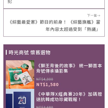
犯
下一篇
→
《綜藝最愛憲》節目的前身！ 《綜藝旗艦》當
年內容太超過受到「熱議」
時光商號 懷舊選物
《獅王背後的故事》 統一獅首本
背號傳承攝影集
NT$4,000
NT$1,580
《中華隊X經典賽20年》加碼贈
送抗韓成功珍藏戰報！
NT$3,680