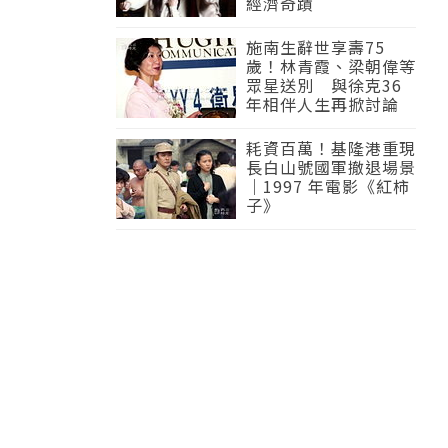
經濟奇蹟
施南生辭世享壽75
歲！林青霞、梁朝偉等
眾星送別 與徐克36
年相伴人生再掀討論
耗資百萬！基隆港重現
長白山號國軍撤退場景
｜1997 年電影《紅柿
子》