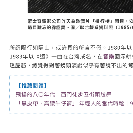
蒙太奇電影公司昨天為歌舞片「排行榜」開鏡，
過目難忘的霹靂舞。圖／聯合報系資料照（1985/0
所謂隔行如隔山，或許真的所言不假。1980年以首
1983年以《迴》一曲在台灣成名，在
音樂
圈深耕
透腦筋，總覺得對著鏡頭演戲似乎有著說不出的
【推薦閱讀】
飛揚的八〇年代 西門徒步區街頭尬舞
「黑皮帶、高腰牛仔褲」 年輕人的當代時髦｜