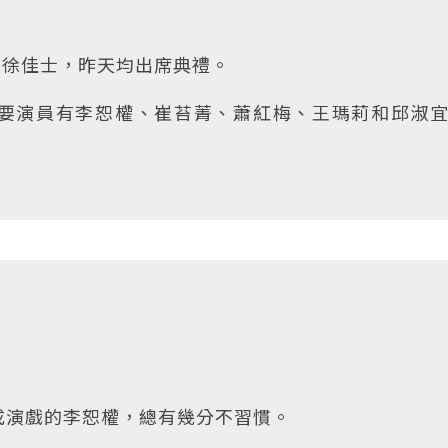
授徐佳士，昨天均出席典禮。
要演員有李恕權、崔苔菁、蕭紅梅、王瑪莉和邱淑
變成演戲的李恕權，總有幾分不習慣。