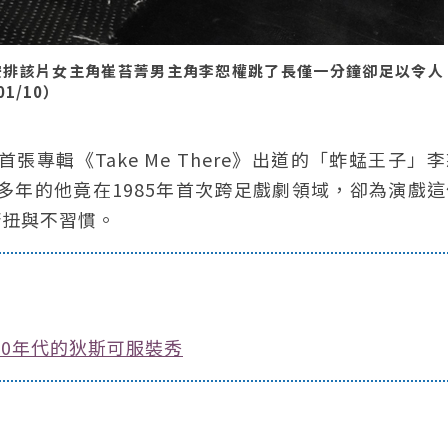
安排該片女主角崔苔菁男主角李恕權跳了長僅一分鐘卻足以令人
1/10）
張專輯《Take Me There》出道的「蚱蜢王子」
多年的他竟在1985年首次跨足戲劇領域，卻為演戲
彆扭與不習慣。
90年代的狄斯可服裝秀