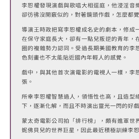
李恕權發現演戲與歌唱大相逕庭，他浸淫音
卻彷彿沒開竅似的，對著鏡頭作戲，怎麼都
導演王時政把寫李恕權成名史的劇本，修成
在保守家庭長大，卻有一點兒叛逆的青年，
圈的複雜勢力認同。受過長期美國教育的李
色刻畫也不太能貼近國內年輕人的感覺。
戲中，與其他首次演電影的電視人一樣，李
張。
所幸李恕權智慧過人，領悟性也高，且造型
下，逐漸化解，而且不時演出靈光一閃的好
蒙太奇電影公司拍「排行榜」，頗有進軍世
妮佛貝兒的世界巨星，因此最近積極訓練李