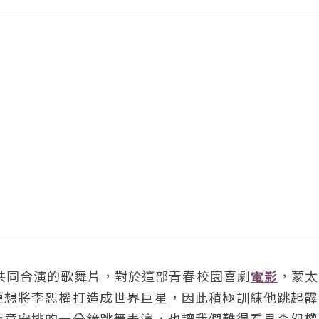
菁共同合演的歌舞片，對於這部青春校園喜劇
電影
，蒙太
更想將李恕權打造成世界巨星，因此積極訓練他跳起霹
特意安排的一分鐘跳舞表演，也讓我們難得看見李恕權