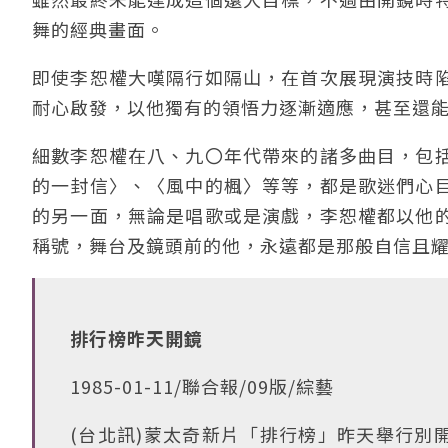
舞的經典畫面。
即使李恕權大嘆隔行如隔山，在首次展現演技時
耐心啟發，以他獨有的領悟力逐漸適應，甚至還
細數李恕權在八、九〇年代帶來的諸多曲目，包
的一封信〉、〈風中的楓〉等等，都是歌迷們心
的另一面，無論是唱歌或是演戲，李恕權都以他
稱號，舞台及鏡頭前的他，永遠都是那般自信且
排行榜昨天開鏡
1985-01-11/聯合報/09版/綜藝
(台北訊)蒙太奇新片「排行榜」昨天舉行別