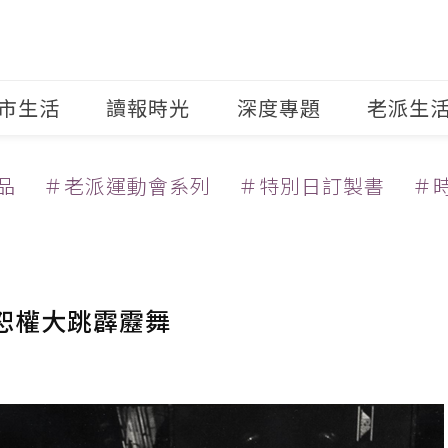
市生活
讀報時光
深度專題
老派生
品
＃老派運動會系列
＃特別日訂製書
＃
李恕權大跳霹靂舞