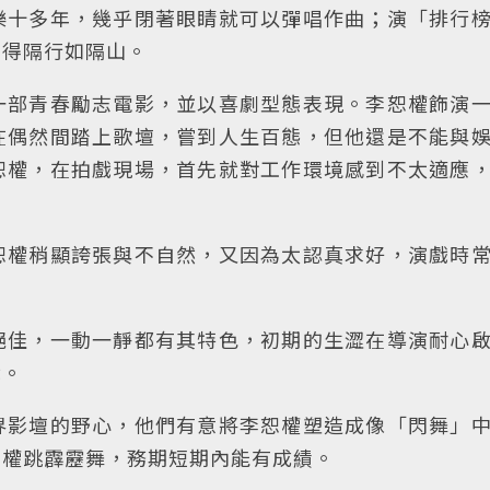
樂十多年，幾乎閉著眼睛就可以彈唱作曲；演「排行
覺得隔行如隔山。
一部青春勵志電影，並以喜劇型態表現。李恕權飾演
在偶然間踏上歌壇，嘗到人生百態，但他還是不能與
恕權，在拍戲現場，首先就對工作環境感到不太適應
恕權稍顯誇張與不自然，又因為太認真求好，演戲時
絕佳，一動一靜都有其特色，初期的生澀在導演耐心
戲。
界影壇的野心，他們有意將李恕權塑造成像「閃舞」
恕權跳霹靂舞，務期短期內能有成績。