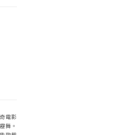
奇電影
靂舞。
能歌載