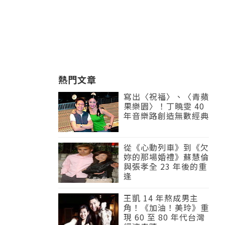
熱門文章
寫出〈祝福〉、〈青蘋
果樂園〉！丁曉雯 40
年音樂路創造無數經典
從《心動列車》到《欠
妳的那場婚禮》蘇慧倫
與張孝全 23 年後的重
逢
王凱 14 年熬成男主
角！《加油！美玲》重
現 60 至 80 年代台灣