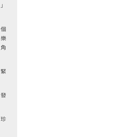
榜」
一個
娛樂
，角
常緊
啟發
中珍