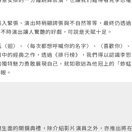
陷入緊張、演出時稍顯誇張與不自然等等，最終仍透過
能不時演出讓人驚艷的好戲，可說是天賦十足。
括〈迴〉、〈每次都想呼喊你的名字〉、〈喜歡你〉、
目中的經典之作，透過《排行榜》，我們得以認識李恕
的獨特魅力勇敢展現自己，就如歌迷為他冠上的「蚱蜢
耀眼。
開生面的開鏡典禮，除介紹影片演員之外，亦推出將