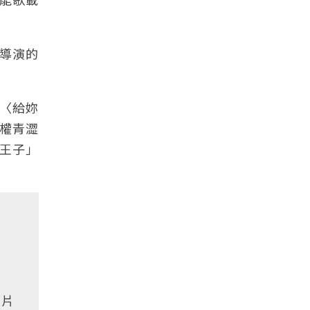
導演的
〈給妳
權青澀
王子」
在片