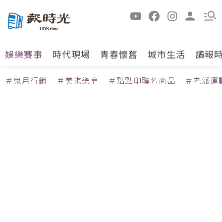
娛樂賽事
時代現場
青春懷舊
城市生活
讀報
＃鬼月行銷
＃美琪樂皂
＃點點印聯名商品
＃老派運