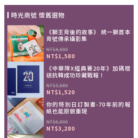
時光商號 懷舊選物
《獅王背後的故事》 統一獅首本
背號傳承攝影集
NT$4,000
NT$1,580
《中華隊X經典賽20年》加碼贈
送抗韓成功珍藏戰報！
NT$3,680
NT$1,520
你的特別日訂製書-70年前的報
紙也能原貌重現
NT$6,000
NT$3,280