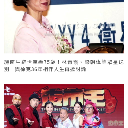
施南生辭世享壽75歲！林青霞、梁朝偉等眾星送
別 與徐克36年相伴人生再掀討論