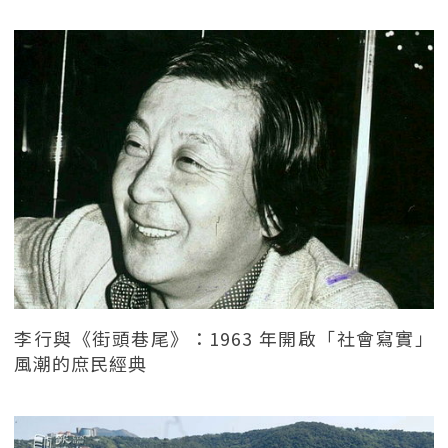
李行與《街頭巷尾》：1963 年開啟「社會寫實」
風潮的庶民經典