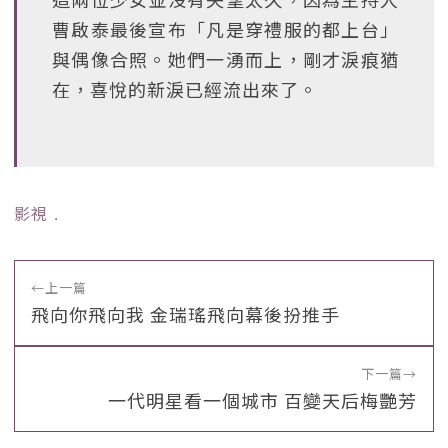
曹啟泰最後宣布「凡是穿禮服的都上台」
與偶像合照。她們一湧而上，剛才淚痕猶
在，喜悅的新淚已經流出來了。
影視
﹒
←
上一篇
飛向你飛向我 金瑞瑤飛向幕後扮推手
下一篇
→
一代明星看一個城市 百變天后梅艷芳