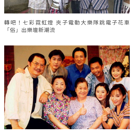
轉吧！七彩霓虹燈 夾子電動大樂隊跳電子花車
「俗」出樂壇新潮流