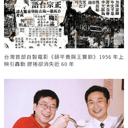
台灣首部自製電影《薛平貴與王寶釧》1956 年上
映引轟動 膠捲卻消失近 60 年