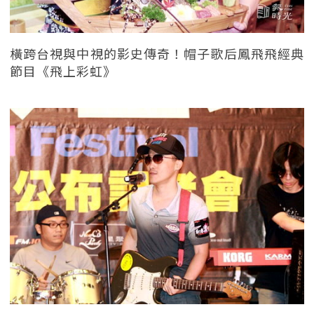
橫跨台視與中視的影史傳奇！帽子歌后鳳飛飛經典
節目《飛上彩虹》