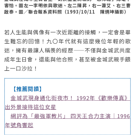
害怕。圖左一李明依與歌迷、左二陳昇，右一蕭艾、右三曹
啟泰。圖／聯合報系資料照（1993/10/11 陳炳坤攝影）
若人生能與偶像有一次近距離的接觸，一定會是畢
生難忘的回憶！九〇年代就有這麼幾位年輕的歌
迷，擁有最讓人稱羨的經歷——不僅與金城武共度
成年生日會，還能與他合照，甚至被金城武親手餵
上一口沙拉！
【推薦閱讀】
金城武現身通化街夜市！ 1992年《歡樂傳真》
出外景接待這位女星
網評為「最強軍教片」 四天王合力主演｜1996
年號角響起