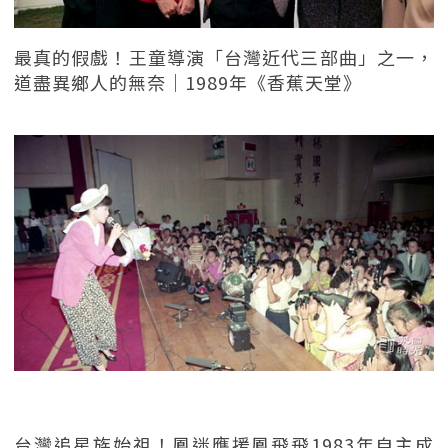
最真的假戲！王童導演「台灣近代三部曲」之一，
道盡異鄉人的無奈｜1989年《香蕉天堂》
台灣追星族始祖！鳳迷應援鳳飛飛1983年自主成