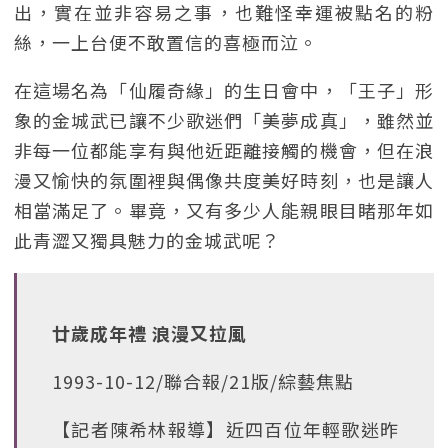
出，實在並非容易之事，也難怪幸運被點名的粉
絲，一上台便不敢置信的喜極而泣。
在這場名為「仙履奇緣」的生日會中，「王子」形
象的金城武已讓不少歌迷們「美夢成真」，雖然並
非每一位都能享有與他近距離接觸的機會，但在浪
漫又愉快的氛圍裡與偶像共度美好時刻，也是讓人
相當滿足了。畢竟，又有多少人能親眼目睹那年如
此青澀又獨具魅力的金城武呢？
廿歲成年禮 浪漫又拉風
1993-10-12/聯合報/21版/綜藝焦點
【記者陳希林報導】近四百位年輕歌迷昨