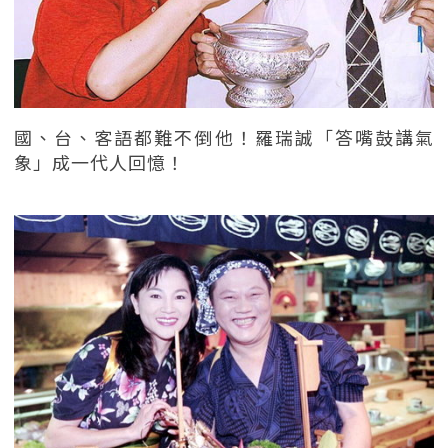
國、台、客語都難不倒他！羅瑞誠「答嘴鼓講氣
象」成一代人回憶！