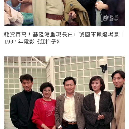
耗資百萬！基隆港重現長白山號國軍撤退場景｜
1997 年電影《紅柿子》