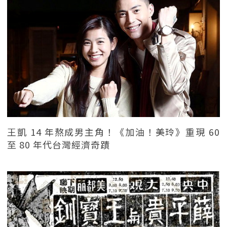
王凱 14 年熬成男主角！《加油！美玲》重現 60
至 80 年代台灣經濟奇蹟