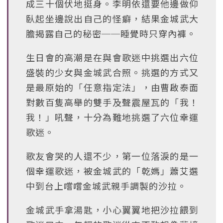
成三十個伏地挺身。李明依還要他邊做仰
臥起坐邊說出自己的怪癖，結果金城武大
膽揭露自己的秘密──睡覺時只穿內褲。
生日會的高潮是在與會歌迷中挑選出六位
盛裝的少女與金城武合照。挑選的方式又
是最原始的「任意指定法」，由曹啟泰面
對數百隻高舉的雙手及聲震屋瓦的「我！
我！」吼聲，十分為難地挑選了六位幸運
歌迷。
歌友會哭的人還不少，第一位落淚的是一
個幸運歌迷，被金城武的「乾媽」蕭艾選
中到台上嚐嚐金城武親手調製的沙拉。
金城武手拿湯匙，小心翼翼地把沙拉餵到