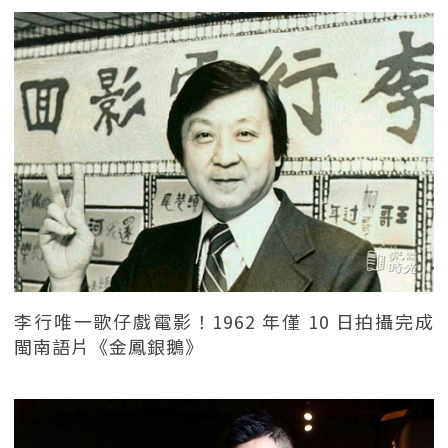
李行唯一歌仔戲電影！1962 年僅 10 日拍攝完成
閩南語片《金鳳銀鵝》