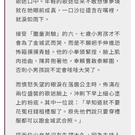
歌迷口中。年輕的歌迷從來不敢想像夢境
就在她眼前成真，一口沙拉還含在嘴裡，
就淚如雨下。
接受「膽量測驗」的六、七歲小男孩才不
會為了金城武而哭，而是不願把手伸進恐
怖箱摸摸青蛙。他的小拳頭緊捏，臉上肌
肉扭曲，陳昇抱著他，幸賴曹啟泰解圍，
否則小男孩說不定會哇哇大哭了。
而憤怒失望的眼淚在落選公主時，佈滿在
兩位盛裝的歌迷臉上，沖刷下早上細心塗
上的粉底。其中一位說：「早知道就不要
花冤枉錢租禮服了。原先他們說只要穿禮
服都可以跟金城武合照。」
這兩位少女並沒有失望太久，因為主持人